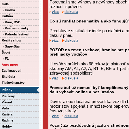
Porovnali sme výhody a nevýhody oboch 
Gala
rozhodli správne.
Hudba
viac
diskusia
Kultúra
Čo sú runflat pneumatiky a ako fungujú
Kino, DVD
Knižné novinky
Predstavte si situáciu: idete po diaľnici a 
Pohoda festival
tlaku v pneu.
Reality show
viac
diskusia
SuperStar
POZOR na zmenu vekovej hranice pre po
Šport
prehliadky vodičov
F1
U osôb starších ako 68 rokov je platnosť
Auto moto
skupiny AM, A1, A2, A, B1, B, BE a T päť 
Zaujímavosti
zdravotnej spôsobilosti.
Ekológia
viac
diskusia
Tlačové správy
Prevoz áut už nemusí byť komplikovaný
Prílohy
dajú vybaviť online a bez úradov
Pre ženy
Dovoz alebo dočasná prevádzka vozidla 
Víkend
motoristov spojená s množstvom papierov
Veda
časovej straty.
Kariéra
viac
diskusia
Radíme
Pozor: Za bezdôvodnú jazdu v strednom
Hobby