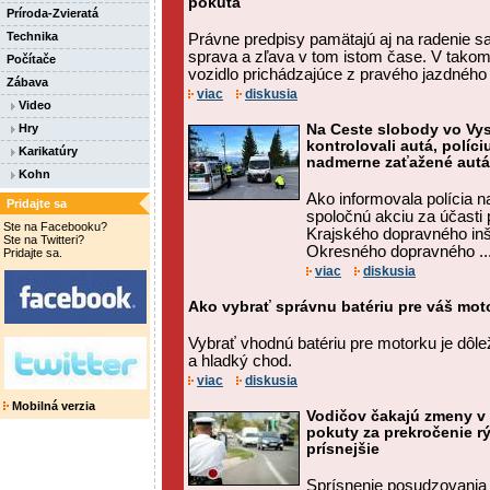
pokuta
Príroda-Zvieratá
Technika
Právne predpisy pamätajú aj na radenie s
sprava a zľava v tom istom čase. V tako
Počítače
vozidlo prichádzajúce z pravého jazdného
Zábava
viac
diskusia
Video
Hry
Na Ceste slobody vo Vy
kontrolovali autá, políci
Karikatúry
nadmerne zaťažené autá
Kohn
Ako informovala polícia na 
Pridajte sa
spoločnú akciu za účasti 
Ste na Facebooku?
Krajského dopravného in
Ste na Twitteri?
Okresného dopravného ..
Pridajte sa.
viac
diskusia
Ako vybrať správnu batériu pre váš mot
Vybrať vhodnú batériu pre motorku je dôleži
a hladký chod.
viac
diskusia
Mobilná verzia
Vodičov čakajú zmeny v 
pokuty za prekročenie rý
prísnejšie
Sprísnenie posudzovania