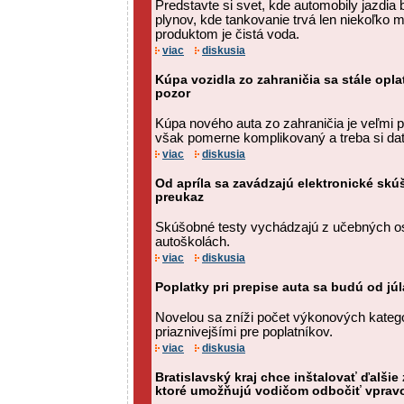
Predstavte si svet, kde automobily jazdia
plynov, kde tankovanie trvá len niekoľko 
produktom je čistá voda.
viac
diskusia
Kúpa vozidla zo zahraničia sa stále oplat
pozor
Kúpa nového auta zo zahraničia je veľmi p
však pomerne komplikovaný a treba si dať
viac
diskusia
Od apríla sa zavádzajú elektronické sk
preukaz
Skúšobné testy vychádzajú z učebných o
autoškolách.
viac
diskusia
Poplatky pri prepise auta sa budú od jú
Novelou sa zníži počet výkonových kateg
priaznivejšími pre poplatníkov.
viac
diskusia
Bratislavský kraj chce inštalovať ďalšie
ktoré umožňujú vodičom odbočiť vpravo