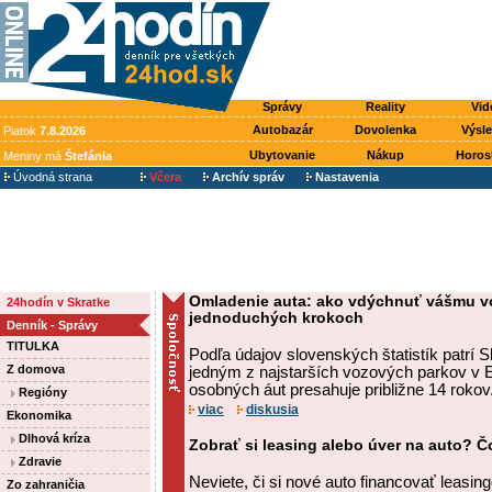
Správy
Reality
Vid
Autobazár
Dovolenka
Výsl
Piatok
7.8.2026
Ubytovanie
Nákup
Horos
Meniny má
Štefánia
Úvodná strana
Včera
Archív správ
Nastavenia
Omladenie auta: ako vdýchnuť vášmu voz
24hodín v Skratke
jednoduchých krokoch
Denník - Správy
TITULKA
Podľa údajov slovenských štatistík patrí 
Z domova
jedným z najstarších vozových parkov v 
osobných áut presahuje približne 14 rokov
Regióny
viac
diskusia
Ekonomika
Dlhová kríza
Zobrať si leasing alebo úver na auto? Čo
Zdravie
Neviete, či si nové auto financovať leasi
Zo zahraničia