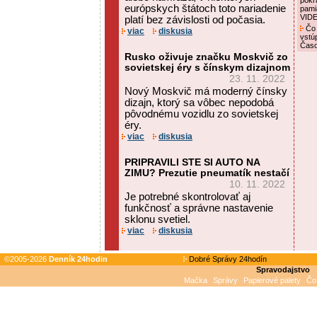
pokr
európskych štátoch toto nariadenie
pami
VID
platí bez závislosti od počasia.
Čo 
viac
diskusia
vstú
Čas
Rusko oživuje značku Moskvič zo
sovietskej éry s čínskym dizajnom
23. 11. 2022
Nový Moskvič má moderný čínsky
dizajn, ktorý sa vôbec nepodobá
pôvodnému vozidlu zo sovietskej
éry.
viac
diskusia
PRIPRAVILI STE SI AUTO NA
ZIMU? Prezutie pneumatík nestačí
10. 11. 2022
Je potrebné skontrolovať aj
funkčnosť a správne nastavenie
sklonu svetiel.
viac
diskusia
©2005-2026
Denník 24hodin
Dobré Správy 24hodín
Spravodajstvo
Mačka
Správy
Papierové palety
Čo 