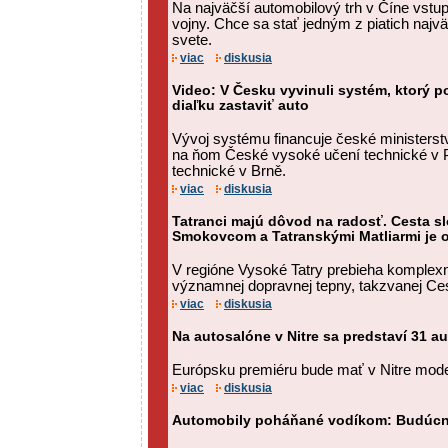
Na najväčší automobilový trh v Číne vstup
vojny. Chce sa stať jedným z piatich najv
svete.
viac
diskusia
Video: V Česku vyvinuli systém, ktorý p
diaľku zastaviť auto
Vývoj systému financuje české ministerst
na ňom České vysoké učení technické v 
technické v Brně.
viac
diskusia
Tatranci majú dôvod na radosť. Cesta s
Smokovcom a Tatranskými Matliarmi je 
V regióne Vysoké Tatry prebieha komplex
významnej dopravnej tepny, takzvanej Ces
viac
diskusia
Na autosalóne v Nitre sa predstaví 31 
Európsku premiéru bude mať v Nitre mode
viac
diskusia
Automobily poháňané vodíkom: Budúcn