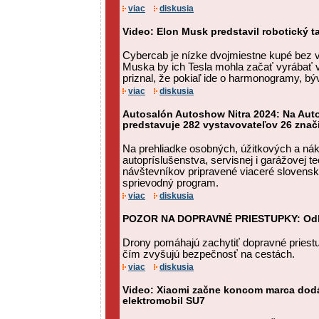
viac
diskusia
Video: Elon Musk predstavil robotický t
Cybercab je nízke dvojmiestne kupé bez v
Muska by ich Tesla mohla začať vyrábať 
priznal, že pokiaľ ide o harmonogramy, býva
viac
diskusia
Autosalón Autoshow Nitra 2024: Na Auto
predstavuje 282 vystavovateľov 26 znač
Na prehliadke osobných, úžitkových a nák
autopríslušenstva, servisnej i garážovej t
návštevníkov pripravené viaceré slovensk
sprievodný program.
viac
diskusia
POZOR NA DOPRAVNÉ PRIESTUPKY: Odha
Drony pomáhajú zachytiť dopravné priestu
čím zvyšujú bezpečnosť na cestách.
viac
diskusia
Video: Xiaomi začne koncom marca dodá
elektromobil SU7