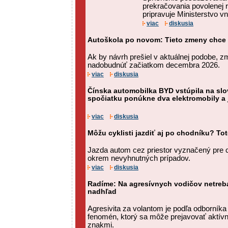
prekračovania povolenej r
pripravuje Ministerstvo vn
viac
diskusia
Autoškola po novom: Tieto zmeny chce z
Ak by návrh prešiel v aktuálnej podobe, 
nadobudnúť začiatkom decembra 2026.
viac
diskusia
Čínska automobilka BYD vstúpila na slo
spočiatku ponúkne dva elektromobily a 
viac
diskusia
Môžu cyklisti jazdiť aj po chodníku? Tot
Jazda autom cez priestor vyznačený pre c
okrem nevyhnutných prípadov.
viac
diskusia
Radíme: Na agresívnych vodičov netreba
nadhľad
Agresivita za volantom je podľa odborníka
fenomén, ktorý sa môže prejavovať aktív
znakmi.