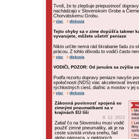
Tvrdí, že to zlepšuje priepustnosť doprav
nachádzajú v Slovenskom Grobe a Čiernej 
Chorvátskemu Grobu.
viac
diskusia
Tejto chyby sa v zime dopúšťa takmer ka
vyvarujete, môžete ušetriť peniaze
Nikto určite nemá rád škrabanie ľadu zo sk
prácou. Z tohto dôvodu to vodiči často ner
viac
diskusia
VODIČI, POZOR: Od januára sa zvýšia c
Podľa rezortu dopravy peniaze navyše po
spoločnosti (NDS) viac akcelerovať invest
rýchlostných ciest, diaľnic a mostov v jej 
viac
diskusia
Zákonná povinnosť spojená so
Na
zimnými pneumatikami sa v
Met
krajinách EÚ líši
mili
8. 12. 2022
soci
Zatiaľ čo na Slovensku musí vodič
Letn
film
použiť zimné pneumatiky, ak je na
spri
ceste súvislá vrstva snehu, ľad
Pro
alebo námraza, v niektorých