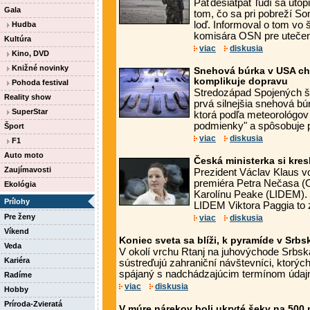
Päťdesiatpäť ľudí sa utop
Gala
tom, čo sa pri pobreží So
loď. Informoval o tom vo
Hudba
komisára OSN pre utečen
Kultúra
viac
diskusia
Kino, DVD
Knižné novinky
Snehová búrka v USA ch
komplikuje dopravu
Pohoda festival
Stredozápad Spojených št
Reality show
prvá silnejšia snehová bú
SuperStar
ktorá podľa meteorológov 
podmienky" a spôsobuje p
Šport
viac
diskusia
F1
Auto moto
Česká ministerka si kres
Zaujímavosti
Prezident Václav Klaus vo
premiéra Petra Nečasa (
Ekológia
Karolínu Peake (LIDEM).
Prílohy
LIDEM Viktora Paggia to 
Pre ženy
viac
diskusia
Víkend
Koniec sveta sa blíži, k pyramíde v Srbsk
Veda
V okolí vrchu Rtanj na juhovýchode Srbs
Kariéra
sústreďujú zahraniční návštevníci, ktorýc
spájaný s nadchádzajúcim termínom údaj
Radíme
viac
diskusia
Hobby
Príroda-Zvieratá
V múre nárekov boli ukryté šeky na 500 