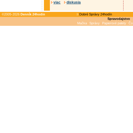
viac
diskusia
©2005-2026
Denník 24hodin
Dobré Správy 24hodín
Spravodajstvo
Mačka
Správy
Papierové palety
Čo 