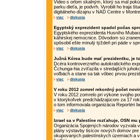
Video s orlom skalným, ktorý sa mal pokú
parku dieťa, je podvrh. Vyrobili ho traja š
digitálneho dizajnu v NAD Centre v Montre
viac
diskusia
Egyptský exprezident spadol počas spr
Egyptského exprezidenta Husního Mubarak
káhirskej nemocnice. Dôvodom sú zranenia
spôsobil ešte minulý týždeň pri páde v spr
viac
diskusia
Južná Kórea bude mať prezidentku, je to
Dcéra kontroverzného autokratického exp
Čchunga-hia zvíťazila v stredajších juho
voľbách a stane sa tak vôbec prvou prezide
viac
diskusia
V roku 2012 zomrel rekordný počet novi
V roku 2012 zomrelo pri výkone svojho po
v ktorýkoľvek predchádzajúcom za 17 rok
o tom informovala organizácia Reportéri be
viac
diskusia
Izrael sa v Palestíne rozťahuje, OSN mu p
Organizácia Spojených národov vyzvala v s
plány výstavby tisícov nových domov pre
okupovaných palestínskych územiach a va