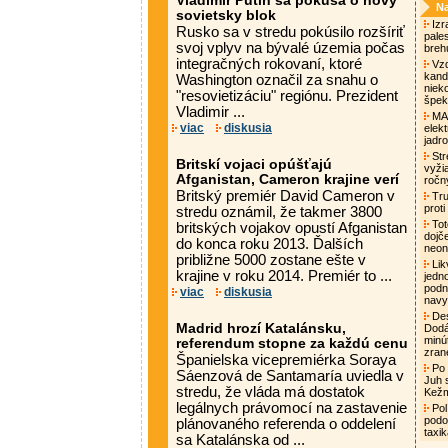
Vladimir Putin sa pokúša o nový
Na
sovietsky blok
Izra
Rusko sa v stredu pokúsilo rozšíriť
pale
svoj vplyv na bývalé územia počas
breh
integračných rokovaní, ktoré
Vzd
kand
Washington označil za snahu o
niek
"resovietizáciu" regiónu. Prezident
špek
Vladimir ...
MAA
viac
diskusia
elek
jadro
Str
Britskí vojaci opúšťajú
vyži
Afganistan, Cameron krajine verí
ročn
Britský premiér David Cameron v
Tru
proti
stredu oznámil, že takmer 3800
Tot
britských vojakov opustí Afganistan
dojč
do konca roku 2013. Ďalších
neon
približne 5000 zostane ešte v
Lik
krajine v roku 2014. Premiér to ...
jedn
podni
viac
diskusia
nav
Des
Madrid hrozí Katalánsku,
Dodá
minú
referendum stopne za každú cenu
zran
Španielska vicepremiérka Soraya
Po 
Sáenzová de Santamaría uviedla v
Juh 
stredu, že vláda má dostatok
Kež
legálnych právomocí na zastavenie
Pol
podo
plánovaného referenda o oddelení
taxi
sa Katalánska od ...