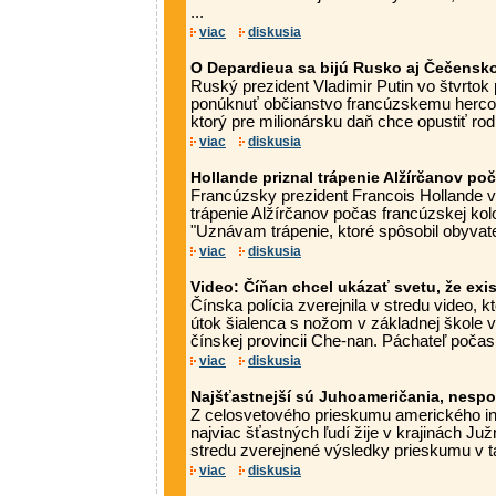
...
viac
diskusia
O Depardieua sa bijú Rusko aj Čečensk
Ruský prezident Vladimir Putin vo štvrtok p
ponúknuť občianstvo francúzskemu hercov
ktorý pre milionársku daň chce opustiť rod
viac
diskusia
Hollande priznal trápenie Alžírčanov po
Francúzsky prezident Francois Hollande vo
trápenie Alžírčanov počas francúzskej kolo
"Uznávam trápenie, ktoré spôsobil obyvate
viac
diskusia
Video: Číňan chcel ukázať svetu, že exis
Čínska polícia zverejnila v stredu video, k
útok šialenca s nožom v základnej škole 
čínskej provincii Che-nan. Páchateľ počas 
viac
diskusia
Najšťastnejší sú Juhoameričania, nesp
Z celosvetového prieskumu amerického inš
najviac šťastných ľudí žije v krajinách Juž
stredu zverejnené výsledky prieskumu v t
viac
diskusia