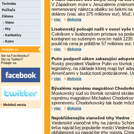
Technika
V Západnom múre v Jeruzaleme známom a
nemenovaný nálezca obálku so šekmi na p
Počítače
dolárov (viac ako 375 miliónov eur). Muž, k
Zábava
viac
diskusia
Video
Hry
Lisabonský policajti našli v ovocí vyše t
Colníkom v lisabonskom prístave sa podar
Karikatúry
kontajneri so sušeným ovocím našli 1235 
Kohn
pouličná cena je približne 57 miliónov eur. 
viac
diskusia
Pridajte sa
Ste na Facebooku?
Putin podporil zákon zakazujúci adopc
Ste na Twitteri?
Pridajte sa.
Ruský prezident Vladimir Putin vo štvrtok po
legislatívy, na základe ktorej majú byť ado
Američanmi v budúcnosti protizákonné. Urob
viac
diskusia
Bývalému ropnému magnátovi Chodorkov
Moskovský súd vo štvrtok oznámil skráten
ropnému magnátovi Michailovi Chodorko
spreneveru. Chodorkovský tak bude môcť o
Mobilná verzia
viac
diskusia
Najobľúbenejšie vianočné trhy Viedne
Viedenské vianočné trhy na zámku Schönb
tešia najväčšej popularite medzi Viedenčan
obľúbenosti sú najväčšie trhy mesta, Chr