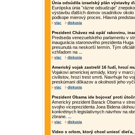
Únia odsúdila izraelský plán výstavby ď
Európska únia "rázne odsudzuje" znepokoj
výstavbu ďalších domov osadníkov okolo 
podkope mierový proces. Hlavná predstavit
viac
diskusia
Prezident Chávez má opäť rakovinu, ina
Predseda venezuelského parlamentu v str
inaugurácia staronového prezidenta Hug
presunutá na neskorší termín. Tým oficiáln
vzhľadom na ...
viac
diskusia
Americký vojak zastrelil 16 ľudí, hrozí mu
Vojakovi americkej armády, ktorý v marci p
civilistov, hrozí trest smrti. Navrhuje ho 
preskúmaní dôkazov a okolností jeho vyčíň
viac
diskusia
Prezident Obama ide bojovať proti úto
Americký prezident Barack Obama v stredu
svojho viceprezidenta Joea Bidena úlohou 
konkrétnych legislatívnych návrhov na o
zbrane. ...
viac
diskusia
Video s orlom, ktorý chcel uniesť dieťa,