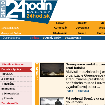
Správy
Reality
Vid
Autobazár
Dovolenka
Výsl
Sobota
8.8.2026
Ubytovanie
Nákup
Horos
Meniny má
Oskar
Úvodná strana
Včera
Archív správ
Nastavenia
Greenpeace urobil z Lou
24hodín v Skratke
proti letisku
Denník - Správy
Aktivisti medzinárodnej e
TITULKA
organizácie Greenpeace vo
Z domova
stranu známej presklenej
parížskeho múzea Louvre
Regióny
vyjadrujú svoj odpor ...
Ekonomika
viac
diskusia
Dlhová kríza
Pri pobreží Somálska sa u
Zdravie
do Jemenu
Zo zahraničia