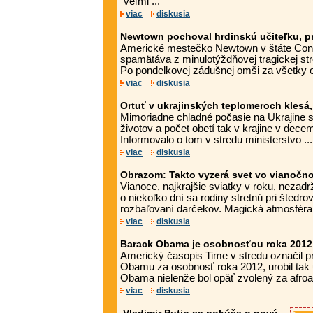
"veľmi ...
viac
diskusia
Newtown pochoval hrdinskú učiteľku, pr
Americké mestečko Newtown v štáte Conn
spamätáva z minulotýždňovej tragickej str
Po pondelkovej zádušnej omši za všetky obe
viac
diskusia
Ortuť v ukrajinských teplomeroch klesá,
Mimoriadne chladné počasie na Ukrajine s
životov a počet obetí tak v krajine v decem
Informovalo o tom v stredu ministerstvo ...
viac
diskusia
Obrazom: Takto vyzerá svet vo vianočn
Vianoce, najkrajšie sviatky v roku, nezad
o niekoľko dní sa rodiny stretnú pri štedr
rozbaľovaní darčekov. Magická atmosféra 
viac
diskusia
Barack Obama je osobnosťou roka 2012
Americký časopis Time v stredu označil 
Obamu za osobnosť roka 2012, urobil tak 
Obama nielenže bol opäť zvolený za afroa
viac
diskusia