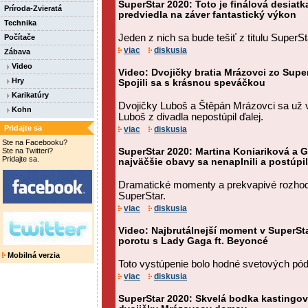
SuperStar 2020: Toto je finálová desiatk
Príroda-Zvieratá
predviedla na záver fantastický výkon
Technika
Jeden z nich sa bude tešiť z titulu SuperS
Počítače
viac
diskusia
Zábava
Video
Video: Dvojičky bratia Mrázovci zo Super
Hry
Spojili sa s krásnou speváčkou
Karikatúry
Dvojičky Luboš a Štěpán Mrázovci sa už v 
Kohn
Luboš z divadla nepostúpil ďalej.
Pridajte sa
viac
diskusia
Ste na Facebooku?
Ste na Twitteri?
SuperStar 2020: Martina Koniariková a G
Pridajte sa.
najväčšie obavy sa nenaplnili a postúpil
Dramatické momenty a prekvapivé rozhodnu
SuperStar.
viac
diskusia
Video: Najbrutálnejší moment v SuperSta
porotu s Lady Gaga ft. Beyoncé
Mobilná verzia
Toto vystúpenie bolo hodné svetových pódi
viac
diskusia
SuperStar 2020: Skvelá bodka kastingov.