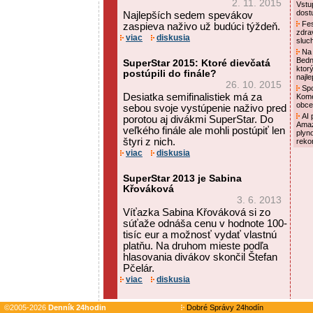
2. 11. 2015
Vstu
dost
Najlepších sedem spevákov
Fes
zaspieva naživo už budúci týždeň.
zdra
viac
diskusia
sluc
Na 
Bedn
SuperStar 2015: Ktoré dievčatá
ktor
postúpili do finále?
najl
26. 10. 2015
Spo
Desiatka semifinalistiek má za
Kome
obce
sebou svoje vystúpenie naživo pred
AI p
porotou aj divákmi SuperStar. Do
Amaz
veľkého finále ale mohli postúpiť len
plyn
štyri z nich.
reko
viac
diskusia
SuperStar 2013 je Sabina
Křováková
3. 6. 2013
Víťazka Sabina Křováková si zo
súťaže odnáša cenu v hodnote 100-
tisíc eur a možnosť vydať vlastnú
platňu. Na druhom mieste podľa
hlasovania divákov skončil Štefan
Pčelár.
viac
diskusia
©2005-2026
Denník 24hodin
Dobré Správy 24hodín