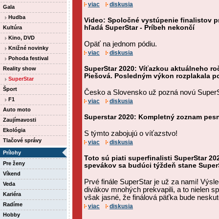
viac
diskusia
Gala
Hudba
Video: Spoločné vystúpenie finalistov 
hľadá SuperStar - Príbeh nekončí
Kultúra
Kino, DVD
Opäť na jednom pódiu.
Knižné novinky
viac
diskusia
Pohoda festival
SuperStar 2020: Víťazkou aktuálneho roč
Reality show
Piešová. Posledným výkon rozplakala p
SuperStar
Šport
Česko a Slovensko už pozná novú SuperSta
F1
viac
diskusia
Auto moto
Superstar 2020: Kompletný zoznam pesni
Zaujímavosti
Ekológia
S týmto zabojujú o víťazstvo!
Tlačové správy
viac
diskusia
Prílohy
Toto sú piati superfinalisti SuperStar 20
Pre ženy
spevákov sa budúci týždeň stane SuperS
Víkend
Prvé finále SuperStar je už za nami! Výs
Veda
divákov mnohých prekvapili, a to nielen sp
Kariéra
však jasné, že finálová päťka bude neskut
Radíme
viac
diskusia
Hobby