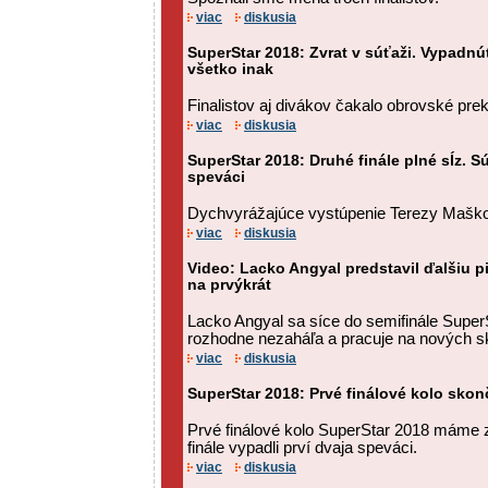
viac
diskusia
SuperStar 2018: Zvrat v súťaži. Vypadnúť
všetko inak
Finalistov aj divákov čakalo obrovské pre
viac
diskusia
SuperStar 2018: Druhé finále plné sĺz. Sú
speváci
Dychvyrážajúce vystúpenie Terezy Maškovej
viac
diskusia
Video: Lacko Angyal predstavil ďalšiu 
na prvýkrát
Lacko Angyal sa síce do semifinále SuperS
rozhodne nezaháľa a pracuje na nových s
viac
diskusia
SuperStar 2018: Prvé finálové kolo skonč
Prvé finálové kolo SuperStar 2018 máme
finále vypadli prví dvaja speváci.
viac
diskusia