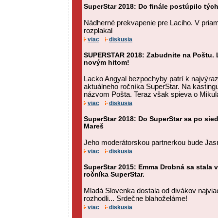
SuperStar 2018: Do finále postúpilo týc
Nádherné prekvapenie pre Laciho. V pria
rozplakal
viac
diskusia
SUPERSTAR 2018: Zabudnite na Poštu. L
novým hitom!
Lacko Angyal bezpochyby patrí k najvýr
aktuálneho ročníka SuperStar. Na kastingu
názvom Pošta. Teraz však spieva o Mikul
viac
diskusia
SuperStar 2018: Do SuperStar sa po sie
Mareš
Jeho moderátorskou partnerkou bude Jasm
viac
diskusia
SuperStar 2015: Emma Drobná sa stala 
ročníka SuperStar.
Mladá Slovenka dostala od divákov najvia
rozhodli... Srdečne blahoželáme!
viac
diskusia