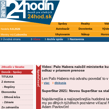
Správy
Reality
Vid
Autobazár
Dovolenka
Výsl
Nedeľa
9.8.2026
Ubytovanie
Nákup
Horos
Meniny má
Ľubomíra
Úvodná strana
Včera
Archív správ
Nastavenia
Video: Palo Habera naložil ministerke ku
24hodín v Skratke
odkaz v priamom prenose
Denník - Správy
TITULKA
Len Paľo Habera má odvahu povedať to v
Z domova
viac
diskusia
Regióny
SuperStar 2021: Novou SuperStar sa sta
Ekonomika
Dlhová kríza
Najslávnejšia a najúspešnejšia hudobná ta
Zdravie
my po dlhých týždňoch poznáme víťaza! N
Adam Pavlovčin!
Zo zahraničia