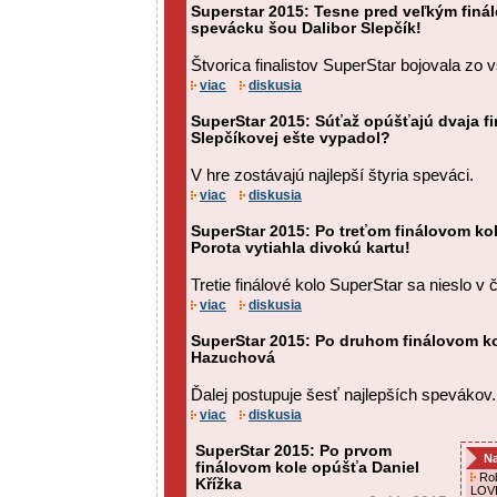
Superstar 2015: Tesne pred veľkým finá
spevácku šou Dalibor Slepčík!
Štvorica finalistov SuperStar bojovala zo v
viac
diskusia
SuperStar 2015: Súťaž opúšťajú dvaja fi
Slepčíkovej ešte vypadol?
V hre zostávajú najlepší štyria speváci.
viac
diskusia
SuperStar 2015: Po treťom finálovom ko
Porota vytiahla divokú kartu!
Tretie finálové kolo SuperStar sa nieslo 
viac
diskusia
SuperStar 2015: Po druhom finálovom k
Hazuchová
Ďalej postupuje šesť najlepších spevákov.
viac
diskusia
SuperStar 2015: Po prvom
Na
finálovom kole opúšťa Daniel
Rob
Křížka
LOVE