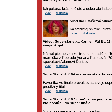
dvojičky Mrázovcov domov
Ich pokora, krásne čisté a dokonale ladiac
viac
diskusia
Superstar T. Mašková nahrala 
Na archívnej snímke Tereza
viac
diskusia
Video: Superstaristka Karmen Pál-Baláž 
singel Anjel
Námet piesne vznikol trochu netradične. T
mamička z Popradu Adriana Pusztová. Pô
spevákovi Adamovi Ďuricovi.
viac
diskusia
SuperStar 2018: Víťazkou sa stala Tere
Favoritka vo finále prevalcovala svoje súp
prestížny titul.
viac
diskusia
SuperStar 2018: V SuperStar sa prepisova
kto postúpil do super finále
Spoznali sme mená troch finalistov.