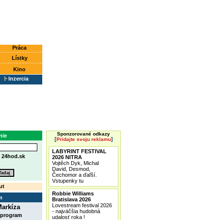
Práca
Lístky
Kino
Inzercia
Sponzorované odkazy
nie
[
]
Pridajte svoju reklamu
LABYRINT FESTIVAL
e
24hod.sk
2026 NITRA
Vojtěch Dyk, Michal
David, Desmod,
Čechomor a ďaľší.
Vstupenky tu
ut
Robbie Williams
m
Bratislava 2026
Lovestream festival 2026
arkíza
- najväčšia hudobná
 program
udalosť roka !