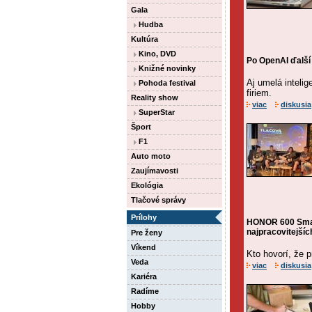
Gala
Hudba
Kultúra
Kino, DVD
Po OpenAI ďalší 
Knižné novinky
Aj umelá intelig
Pohoda festival
firiem.
Reality show
viac
diskusia
SuperStar
Šport
F1
Auto moto
Zaujímavosti
Ekológia
Tlačové správy
Prílohy
HONOR 600 Smar
najpracovitejšíc
Pre ženy
Víkend
Kto hovorí, že 
Veda
viac
diskusia
Kariéra
Radíme
Hobby