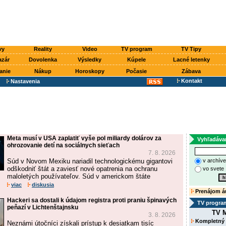
vy
Reality
Video
TV program
TV Tipy
azár
Dovolenka
Výsledky
Kúpele
Lacné letenky
anie
Nákup
Horoskopy
Počasie
Zábava
Kontakt
Nastavenia
Meta musí v USA zaplatiť vyše pol miliardy dolárov za
Vyhľadáva
ohrozovanie detí na sociálnych sieťach
7. 8. 2026
Súd v Novom Mexiku nariadil technologickému gigantovi
v archív
odškodniť štát a zaviesť nové opatrenia na ochranu
vo svete
maloletých používateľov. Súd v americkom štáte
viac
diskusia
Prenájom á
Hackeri sa dostali k údajom registra proti praniu špinavých
TV progra
peňazí v Lichtenštajnsku
TV M
3. 8. 2026
Kompletný
Neznámi útočníci získali prístup k desiatkam tisíc