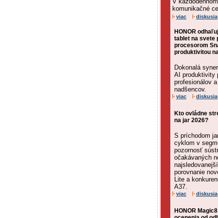
V každodennom ž
komunikačné cen
viac
diskusia
HONOR odhaľuje
tablet na svet
procesorom Sna
produktivitou n
Dokonalá syner
AI produktivity
profesionálov a
nadšencov.
viac
diskusia
Kto ovládne str
na jar 2026?
S príchodom ja
cyklom v segme
pozornosť súst
očakávaných n
najsledovanejš
porovnanie no
Lite a konkur
A37.
viac
diskusia
HONOR Magic8 P
ocenenia od od