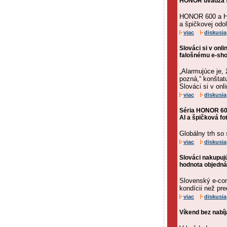
HONOR uvádza sé
HONOR 600 a HON
a špičkovej odol
viac
diskusia
Slováci si v onli
falošnému e-sh
„Alarmujúce je, 
pozná,“ konšta
Slováci si v onli
viac
diskusia
Séria HONOR 600
AI a špičková fo
Globálny trh so
viac
diskusia
Slováci nakupujú
hodnota objedn
Slovenský e-com
kondícii než pr
viac
diskusia
Víkend bez nabí