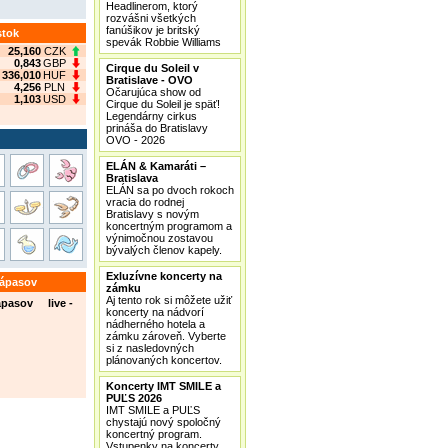
Headlinerom, ktorý
rozvášni všetkých
fanúšikov je britský
stok
spevák Robbie Williams
25,160
CZK
0,843
GBP
Cirque du Soleil v
336,010
HUF
Bratislave - OVO
4,256
PLN
Očarujúca show od
1,103
USD
Cirque du Soleil je späť!
Legendárny cirkus
prináša do Bratislavy
OVO - 2026
ELÁN & Kamaráti –
Bratislava
ELÁN sa po dvoch rokoch
vracia do rodnej
Bratislavy s novým
koncertným programom a
výnimočnou zostavou
bývalých členov kapely.
Exluzívne koncerty na
zápasov
zámku
Aj tento rok si môžete užiť
ápasov live -
koncerty na nádvorí
nádherného hotela a
zámku zároveň. Vyberte
si z nasledovných
plánovaných koncertov.
Koncerty IMT SMILE a
PUĽS 2026
IMT SMILE a PUĽS
chystajú nový spoločný
koncertný program.
Vstupenky na koncerty