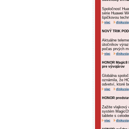
Spoločnosť Huaw
série Huawei WA
špičkovou techn
viac
diskusia
NOVÝ TRIK PODV
Aktuálne telemet
útočníkov výraz
počas prvých m
viac
diskusia
HONOR Magic8 Pr
pre vývojárov
Globálna spolo
oznámila, že HO
odvetví, ktoré 
viac
diskusia
HONOR predstav
Zažite vlajkový 
systém MagicOS
tablete s celod
viac
diskusia