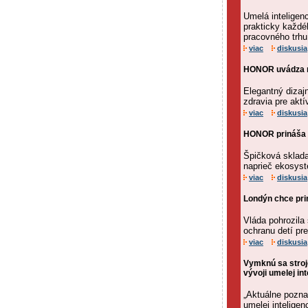
Umelá inteligen
prakticky každéh
pracovného trhu
viac
diskusia
HONOR uvádza na
Elegantný dizaj
zdravia pre aktí
viac
diskusia
HONOR prináša 
Špičková skladac
naprieč ekosys
viac
diskusia
Londýn chce prin
Vláda pohrozil
ochranu detí pr
viac
diskusia
Vymknú sa stroj
vývoji umelej int
„Aktuálne pozna
umelej intelige