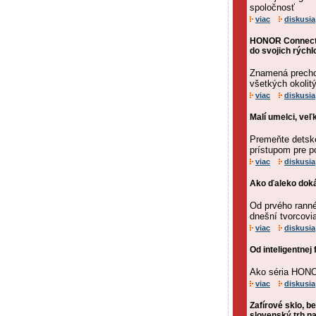
spoločnosť
viac
diskusia
HONOR Connect 
do svojich rýchl
Znamená precho
všetkých okolit
viac
diskusia
Malí umelci, ve
Premeňte detské
prístupom pre 
viac
diskusia
Ako ďaleko doká
Od prvého ranné
dnešní tvorcovi
viac
diskusia
Od inteligentnej 
Ako séria HONO
viac
diskusia
Zafírové sklo, b
slovenský trh n