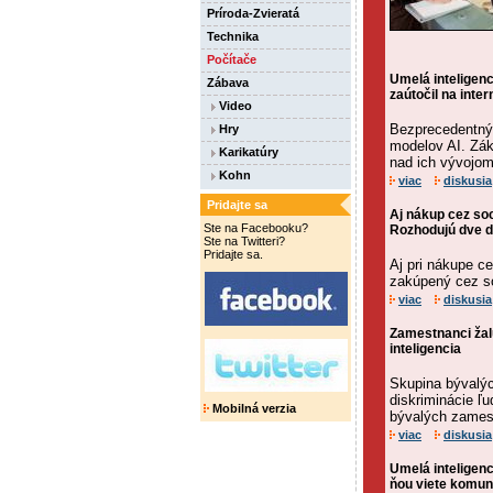
Príroda-Zvieratá
Technika
Počítače
Umelá inteligen
Zábava
zaútočil na inter
Video
Bezprecedentný 
Hry
modelov AI. Zák
Karikatúry
nad ich vývojom
Kohn
viac
diskusia
Pridajte sa
Aj nákup cez so
Ste na Facebooku?
Rozhodujú dve d
Ste na Twitteri?
Pridajte sa.
Aj pri nákupe ce
zakúpený cez soc
viac
diskusia
Zamestnanci žalu
inteligencia
Skupina bývalýc
diskriminácie ľ
Mobilná verzia
bývalých zames
viac
diskusia
Umelá inteligenc
ňou viete komun