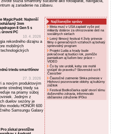
ivote slúžia smartfóny súčasne ako fotoaparát, navigácia,
trum aj zariadenie na zábavu.
 MagicPad4: Najtenší
Najčítanejšie správy
e poháňaný 3nm
Meta musí v USA zaplatiť vyše pol
pdragon 8 Gen 5 s
miliardy dolárov za ohrozovanie detí na
a úrovni PC
sociálnych sieťach
10. 4. 2026
Letný filmový festival 4 živly prinesie
gia rekordného dizajnu a
filmy o generačných vzťahoch aj bohatý
 pre mobilných
sprievodný program
 technologických
Projekt Ľudia a hrady bude
pokračovať aj budúci rok, pomôže
pamiatkam aj ľuďom bez práce –
VIDEO
Čo by ste urobili, keby ste mohli
ednú triedu smartfónov
vstúpiť do praveku? Slovenské sci-fi
Časozber
27. 3. 2026
Čiastočné zatmenie Slnka prinesie v
Hlohovci pozorovanie oblohy aj kultúrny
ri a novým produktovým
zážitok
nte strednej triedy sa
Festival Bodkočiarka opäť otvorí tému
reďuje na priamy súboj
duševného zdravia, informovalo
oviniek. Jedným z
občianske združenie IPčko
ích duelov sezóny je
vého modelu HONOR 600
enčného Samsungu Galaxy
ro získal prestížne
borníkov z Android