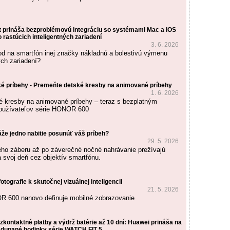
prináša bezproblémovú integráciu so systémami Mac a iOS
o rastúcich inteligentných zariadení
3. 6. 2026
d na smartfón inej značky nákladnú a bolestivú výmenu
ých zariadení?
ľké príbehy - Premeňte detské kresby na animované príbehy
1. 6. 2026
 kresby na animované príbehy – teraz s bezplatným
používateľov série HONOR 600
že jedno nabitie posunúť váš príbeh?
29. 5. 2026
ho záberu až po záverečné nočné nahrávanie prežívajú
a svoj deň cez objektív smartfónu.
fotografie k skutočnej vizuálnej inteligencii
21. 5. 2026
R 600 nanovo definuje mobilné zobrazovanie
ezkontaktné platby a výdrž batérie až 10 dní: Huawei prináša na
adupané hodinky série WATCH FIT 5