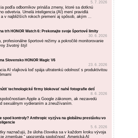
5. 7. 2026
cia podľa odborníkov prináša zmeny, ktoré sa dotknú
o odvetvia. Umelá inteligencia (AI) mení pravidlá
 a v najbližších rokoch premení aj spôsob, akým ...
 trh HONOR Watch 6: Prekonajte svoje športové limity
30. 6. 2026
n, profesionálne športové režimy a pokročilé monitorovanie
vny životný štýl
na Slovensko HONOR Magic V6
23. 6. 2026
ia AI vlajková loď spája ultratenkú odolnosť s produktivitou
témami
útiť technologické firmy blokovať nahé fotografie detí
8. 6. 2026
a spoločnostiam Apple a Google zákonom, ak nezavedú
ed sexuálnym vydieraním a zneužívaním.
e spod kontroly? Anthropic vyzýva na globálnu prestávku vo
eligencie
5. 6. 2026
tky naznačujú, že úloha človeka sa v každom kroku vývoja
ncie zmenšuje,“ upozornila spoločnosť. Americká AI