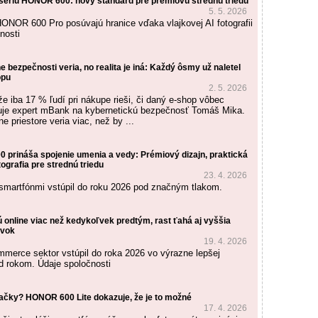
riu HONOR 600: nový štandard pre prémiovú strednú triedu
5. 5. 2026
OR 600 Pro posúvajú hranice vďaka vlajkovej AI fotografii
nosti
ne bezpečnosti veria, no realita je iná: Každý ôsmy už naletel
opu
2. 5. 2026
že iba 17 % ľudí pri nákupe rieši, či daný e-shop vôbec
tuje expert mBank na kybernetickú bezpečnosť Tomáš Mika.
ne priestore veria viac, než by ...
 prináša spojenie umenia a vedy: Prémiový dizajn, praktická
tografia pre strednú triedu
23. 4. 2026
 smartfónmi vstúpil do roku 2026 pod značným tlakom.
 online viac než kedykoľvek predtým, rast ťahá aj vyššia
ávok
19. 4. 2026
merce sektor vstúpil do roka 2026 vo výrazne lepšej
ed rokom. Údaje spoločnosti
jačky? HONOR 600 Lite dokazuje, že je to možné
17. 4. 2026