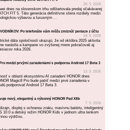
20. 5. 2026
ei dnes na slovenskom trhu odštartovala predaj očakávanej
TCH FIT 5. Táto generácia definitívne stiera rozdiely medzi
ologickou výbavou a luxusným ...
ODNÍKOV: Po telefonáte vám môžu zmiznúť peniaze z účtu
18. 5. 2026
rické dáta spoločnosti ukazujú, že od októbra 2025 aktivita
ne narástla a kampane vo zvýšenej miere pokračovali aj
esiacov roka 2026.
o medzi prvými zariadeniami s podporou Android 17 Beta 3
13. 5. 2026
čnosť v oblasti ekosystému AI zariadení HONOR dnes
NOR Magic8 Pro bude patriť medzi prvé zariadenia v
budú podporovať Android 17 Beta 3.
uje nový, elegantný a výkonný HONOR Pad X8b
7. 5. 2026
dizajn, displej s ochranou zraku, masívnu batériu, inteligentný
 10.0 a detský režim HONOR Kids v jednom ultra tenkom
ennou výdržou.