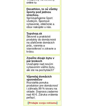
online tu
Decathlon, to sú všetky
športy pod jednou
strechou.
Sprístupňujeme šport
všetkým. Športové
vybavenie, oblečenie a
obuv nakúpite u nás.
Topshop.sk
Šikovné a praktické
produkty do domácnosti
na uľahčenie domácich
prác, varenia a
starostlivosť o zdravie a
krásu.
Zmeňte dizajn bytu v
pár krokoch
Uvažujete nad novým
vybavením vášho bytu,
ale ste na pochybách?
Výpredaj domácich
spotrebičov
Rozsiahla ponuka
produktov pre domácnosť
i záhradu.99 % tovaru na
sklade. Doprava zadarmo
nad 40 €. Záruka vrátenia
peňazí.
[
]
Pridajte svoju reklamu