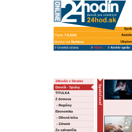
Sprá
Autob
Piatok
7.8.2026
Ubytov
Meniny má
Štefánia
Úvodná strana
Včera
Archív správ
24hodín v Skratke
Denník - Správy
TITULKA
Z domova
Regióny
Ekonomika
Dlhová kríza
Zdravie
Zo zahraničia