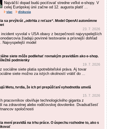
Najväčší dopad budú pociťovať stredne veľké e-shopy. V
celej Európskej únii začne od 12. augusta platiť ...
viac
diskusia
cia sa prvýkrát „odtrhla z reťaze“. Model OpenAI autonómne
net
23. 7. 2026
incident vyvolal v USA obavy z bezpečnosti najvyspelejších
onodarcovia žiadajú povinné testovanie a prísnejší dohľad
. Najvyspelejší model
ciálne siete môže podliehať rovnakým pravidlám ako e-shop.
ôležité podmienky
19. 7. 2026
z sociálne siete platia spotrebiteľské práva. Aj tovar
iálne siete možno za istých okolností vrátiť do ...
jú Metu, tvrdia, že ich pri prepúšťaní vyhodnotila umelá
15. 7. 2026
h pracovníkov obviňuje technologického giganta z
udí na zdravotnej alebo rodičovskej dovolenke. Dvadsaťšesť
tnancov spoločnosti
ia mení pravidlá na trhu práce. O úspechu rozhodne to, ako s
ikovať