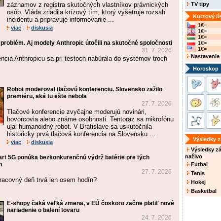
záznamov z registra skutočných vlastníkov právnických
TV tipy
osôb. Vláda zriadila krízový tím, ktorý vyšetruje rozsah
Kurzový lí
incidentu a pripravuje informovanie ...
1€=
viac
diskusia
1€=
1€=
problém. Aj modely Anthropic útočili na skutočné spoločnosti
1€=
1€=
31. 7. 2026
Nastavenie
encia Anthropicu sa pri testoch nabúrala do systémov troch
Horoskop
Robot moderoval tlačovú konferenciu. Slovensko zažilo
premiéru, aká tu ešte nebola
27. 7. 2026
Tlačové konferencie zvyčajne moderujú novinári,
hovorcovia alebo známe osobnosti. Tentoraz sa mikrofónu
ujal humanoidný robot. V Bratislave sa uskutočnila
historicky prvá tlačová konferencia na Slovensku ...
Výsledky 
viac
diskusia
Výsledky z
naživo
t 5G ponúka bezkonkurenčnú výdrž batérie pre tých
h
Futbal
27. 7. 2026
Tenis
pracovný deň trvá len osem hodín?
Hokej
Basketbal
E-shopy čaká veľká zmena, v EÚ čoskoro začne platiť nové
nariadenie o balení tovaru
24. 7. 2026