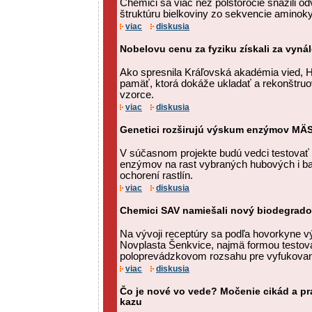
Chemici sa viac než polstoročie snažili od
štruktúru bielkoviny zo sekvencie aminoky
viac
diskusia
Nobelovu cenu za fyziku získali za vyná
Ako spresnila Kráľovská akadémia vied, Ho
pamäť, ktorá dokáže ukladať a rekonštruo
vzorce.
viac
diskusia
Genetici rozširujú výskum enzýmov 
V súčasnom projekte budú vedci testovať 
enzýmov na rast vybraných hubových i ba
ochorení rastlín.
viac
diskusia
Chemici SAV namiešali nový biodegrado
Na vývoji receptúry sa podľa hovorkyne vý
Novplasta Šenkvice, najmä formou testova
poloprevádzkovom rozsahu pre vyfukované
viac
diskusia
Čo je nové vo vede? Močenie cikád a p
kazu