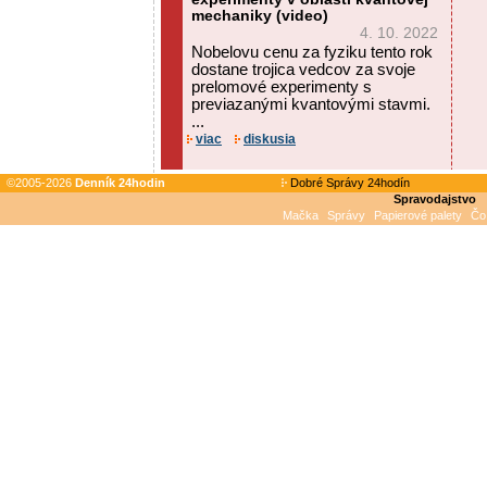
mechaniky (video)
4. 10. 2022
Nobelovu cenu za fyziku tento rok
dostane trojica vedcov za svoje
prelomové experimenty s
previazanými kvantovými stavmi.
...
viac
diskusia
©2005-2026
Denník 24hodin
Dobré Správy 24hodín
Spravodajstvo
Mačka
Správy
Papierové palety
Čo 