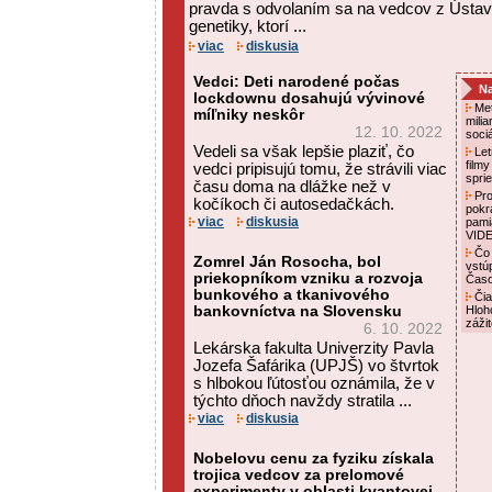
pravda s odvolaním sa na vedcov z Ústavu
genetiky, ktorí ...
viac
diskusia
Vedci: Deti narodené počas
Na
lockdownu dosahujú vývinové
Met
míľniky neskôr
mili
12. 10. 2022
soci
Vedeli sa však lepšie plaziť, čo
Letn
film
vedci pripisujú tomu, že strávili viac
spri
času doma na dlážke než v
Pro
kočíkoch či autosedačkách.
pokr
viac
diskusia
pami
VID
Čo 
Zomrel Ján Rosocha, bol
vstú
priekopníkom vzniku a rozvoja
Čas
bunkového a tkanivového
Čia
bankovníctva na Slovensku
Hloh
záži
6. 10. 2022
Lekárska fakulta Univerzity Pavla
Jozefa Šafárika (UPJŠ) vo štvrtok
s hlbokou ľútosťou oznámila, že v
týchto dňoch navždy stratila ...
viac
diskusia
Nobelovu cenu za fyziku získala
trojica vedcov za prelomové
experimenty v oblasti kvantovej