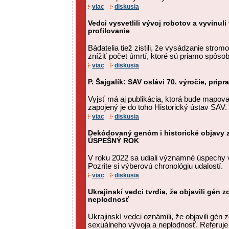
viac
diskusia
Vedci vysvetlili vývoj robotov a vyvinul
profilovanie
Bádatelia tiež zistili, že vysádzanie str
znížiť počet úmrtí, ktoré sú priamo spôs
viac
diskusia
P. Šajgalík: SAV oslávi 70. výročie, prip
Vyjsť má aj publikácia, ktorá bude mapova
zapojený je do toho Historický ústav SAV.
viac
diskusia
Dekódovaný genóm i historické objavy 
ÚSPEŠNÝ ROK
V roku 2022 sa udiali významné úspechy v
Pozrite si výberovú chronológiu udalostí.
viac
diskusia
Ukrajinskí vedci tvrdia, že objavili gén
neplodnosť
Ukrajinskí vedci oznámili, že objavili gé
sexuálneho vývoja a neplodnosť. Referuje