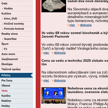
našiel dva nové minerál
Gala
Hudba
Na Slovensku objavili dva
auropolybazit a auropearc
Kultúra
detailného mineralogick
Kino, DVD
typu bonanzovej, nízkotepl
Knižné novinky
viac
diskusia
Pohoda festival
Vo veku 68 rokov zomrel biochemik a b
Reality show
Jaromír Pastorek
SuperStar
Šport
Vo veku 68 rokov zomrel bývalý predseda
(SaV) a bývalý riaditeľ Virologického ústa
F1
viac
diskusia
Auto moto
Zaujímavosti
Cenu za vedu a techniku 2025 získalo o
tím
Ekológia
Tlačové správy
Na slávnostnom odovzdávaní cien sa zúčas
Prílohy
rezortu školstva pre výskum, vývoj, mláde
viac
diskusia
Pre ženy
Víkend
Nobelova cena za ekonó
Veda
laureátov, ocenenie získa
Kariéra
Nobelovu cenu za ekonóm
Radíme
Mokyr, Francúz Philipp A
Hobby
Howitt za prácu o vplyve t