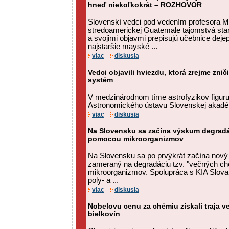
hneď niekoľkokrát – ROZHOVOR
Slovenskí vedci pod vedením profesora M
stredoamerickej Guatemale tajomstvá star
a svojimi objavmi prepisujú učebnice dejepi
najstaršie mayské ...
viac
diskusia
Vedci objavili hviezdu, ktorá zrejme znič
systém
V medzinárodnom tíme astrofyzikov figuruj
Astronomického ústavu Slovenskej akadé
viac
diskusia
Na Slovensku sa začína výskum degradá
pomocou mikroorganizmov
Na Slovensku sa po prvýkrát začína nov
zameraný na degradáciu tzv. "večných ch
mikroorganizmov. Spolupráca s KIA Slova
poly- a ...
viac
diskusia
Nobelovu cenu za chémiu získali traja v
bielkovín