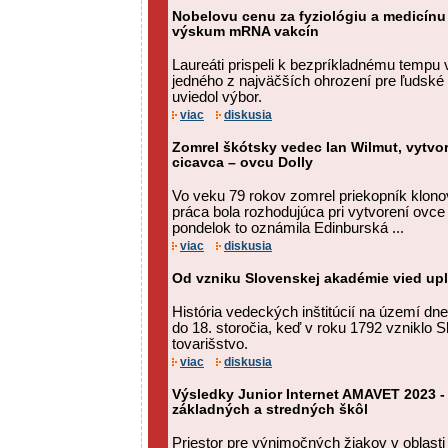
Nobelovu cenu za fyziológiu a medicínu z
výskum mRNA vakcín
Laureáti prispeli k bezpríkladnému tempu
jedného z najväčších ohrození pre ľudské
uviedol výbor.
viac
diskusia
Zomrel škótsky vedec Ian Wilmut, vytvo
cicavca – ovcu Dolly
Vo veku 79 rokov zomrel priekopník klono
práca bola rozhodujúca pri vytvorení ovce
pondelok to oznámila Edinburská ...
viac
diskusia
Od vzniku Slovenskej akadémie vied upl
História vedeckých inštitúcií na území d
do 18. storočia, keď v roku 1792 vzniklo
tovarišstvo.
viac
diskusia
Výsledky Junior Internet AMAVET 2023 -
základných a stredných škôl
Priestor pre výnimočných žiakov v oblasti 