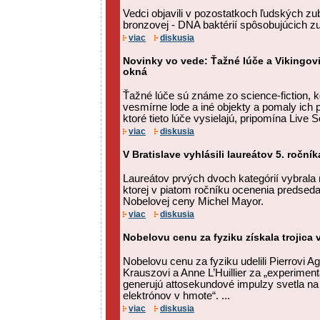
Vedci objavili v pozostatkoch ľudských zub
bronzovej - DNA baktérií spôsobujúcich z
viac
diskusia
Novinky vo vede: Ťažné lúče a Vikingovi
okná
Ťažné lúče sú známe zo science-fiction,
vesmírne lode a iné objekty a pomaly ich 
ktoré tieto lúče vysielajú, pripomína Live 
viac
diskusia
V Bratislave vyhlásili laureátov 5. ročn
Laureátov prvých dvoch kategórií vybrala
ktorej v piatom ročníku ocenenia predsedal
Nobelovej ceny Michel Mayor.
viac
diskusia
Nobelovu cenu za fyziku získala trojica
Nobelovu cenu za fyziku udelili Pierrovi A
Krauszovi a Anne L’Huillier za „experimen
generujú attosekundové impulzy svetla n
elektrónov v hmote“. ...
viac
diskusia