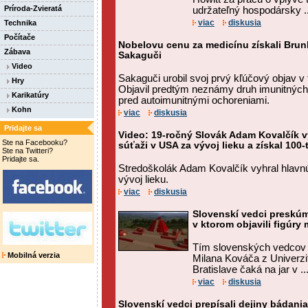
Príroda-Zvieratá
udržateľný hospodársky ..
viac
diskusia
Technika
Počítače
Nobelovu cenu za medicínu získali Bru
Zábava
Sakaguči
Video
Sakaguči urobil svoj prvý kľúčový objav v t
Hry
Objavil predtým neznámy druh imunitných b
Karikatúry
pred autoimunitnými ochoreniami.
Kohn
viac
diskusia
Pridajte sa
Video: 19-ročný Slovák Adam Kovalčík v
Ste na Facebooku?
súťaži v USA za vývoj lieku a získal 100-
Ste na Twitteri?
Pridajte sa.
Stredoškolák Adam Kovalčík vyhral hlavn
vývoj lieku.
viac
diskusia
Slovenskí vedci preskú
v ktorom objavili figúr
Tím slovenských vedcov 
Mobilná verzia
Milana Kováča z Univerz
Bratislave čaká na jar v ..
viac
diskusia
Slovenskí vedci prepísali dejiny bádani