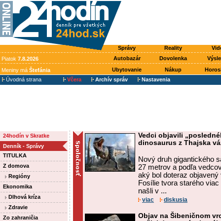
Správy
Reality
Vid
Autobazár
Dovolenka
Výsl
Piatok
7.8.2026
Ubytovanie
Nákup
Horos
Meniny má
Štefánia
Úvodná strana
Včera
Archív správ
Nastavenia
Vedci objavili „posledné
24hodín v Skratke
dinosaurus z Thajska vá
Denník - Správy
TITULKA
Nový druh gigantického s
Z domova
27 metrov a podľa vedcov
aký bol doteraz objavený 
Regióny
Fosílie tvora starého via
Ekonomika
našli v ...
Dlhová kríza
viac
diskusia
Zdravie
Objav na Šibeničnom vr
Zo zahraničia