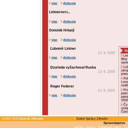
viac
diskusia
Lintnerovci...
viac
diskusia
Dominik Hrbatý
viac
diskusia
Ľubomír Lintner
Na
13. 9. 2005
Letn
viac
diskusia
film
spri
Luč
Dzurinda vyšachoval Ruska
zbro
13. 9. 2005
prie
viac
diskusia
Pol
Love
vodi
Roger Federer
Pro
13. 9. 2005
pokr
viac
diskusia
pami
VID
Čo 
vstú
Čas
©2005-2026
Denník 24hodin
Dobré Správy 24hodín
Spravodajstvo
Mačka
Správy
Papierové palety
Čo 