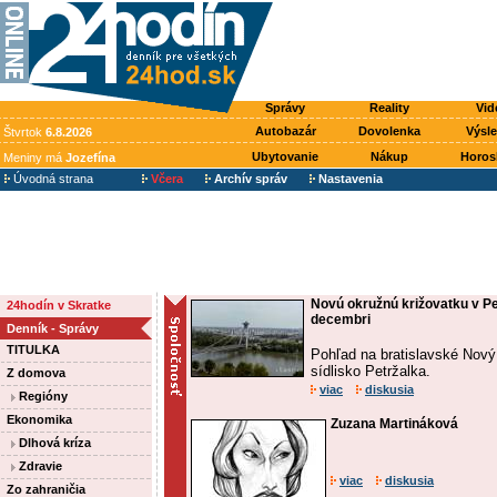
Správy
Reality
Vid
Autobazár
Dovolenka
Výsl
Štvrtok
6.8.2026
Ubytovanie
Nákup
Horos
Meniny má
Jozefína
Úvodná strana
Včera
Archív správ
Nastavenia
Novú okružnú križovatku v Pe
24hodín v Skratke
decembri
Denník - Správy
TITULKA
Pohľad na bratislavské Nový
sídlisko Petržalka.
Z domova
viac
diskusia
Regióny
Ekonomika
Zuzana Martináková
Dlhová kríza
Zdravie
viac
diskusia
Zo zahraničia