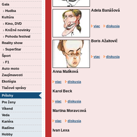
Gala
Adela Banášová
Hudba
Kultúra
Kino, DVD
viac
diskusia
Knižné novinky
Pohoda festival
Boris Ažaltovič
Reality show
SuperStar
Šport
viac
diskusia
F1
Auto moto
Anna Malíková
Zaujímavosti
Ekológia
viac
diskusia
Tlačové správy
Karol Beck
Prílohy
viac
diskusia
Pre ženy
Víkend
Martina Moravcová
Veda
viac
diskusia
Kariéra
Radíme
Ivan Lexa
Hobby