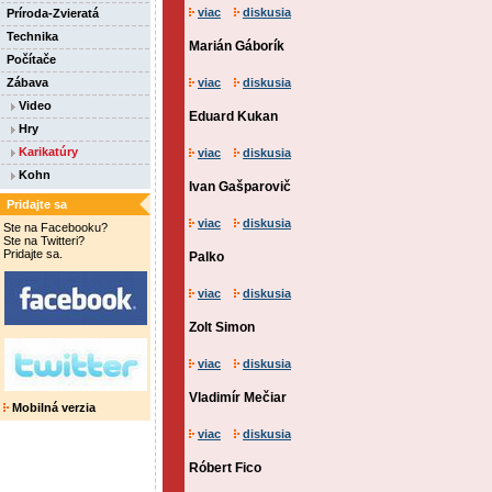
viac
diskusia
Príroda-Zvieratá
Technika
Marián Gáborík
Počítače
Zábava
viac
diskusia
Video
Eduard Kukan
Hry
Karikatúry
viac
diskusia
Kohn
Ivan Gašparovič
Pridajte sa
viac
diskusia
Ste na Facebooku?
Ste na Twitteri?
Pridajte sa.
Palko
viac
diskusia
Zolt Simon
viac
diskusia
Vladimír Mečiar
Mobilná verzia
viac
diskusia
Róbert Fico