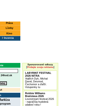
Práca
Lístky
Kino
Inzercia
Sponzorované odkazy
nie
[
]
Pridajte svoju reklamu
LABYRINT FESTIVAL
e
24hod.sk
2026 NITRA
Vojtěch Dyk, Michal
David, Desmod,
Čechomor a ďaľší.
Vstupenky tu
ut
Robbie Williams
m
Bratislava 2026
Lovestream festival 2026
arkíza
- najväčšia hudobná
 program
udalosť roka !