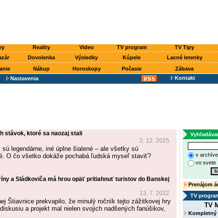
vy
Reality
Video
TV program
TV Tipy
azár
Dovolenka
Výsledky
Kúpele
Lacné letenky
anie
Nákup
Horoskopy
Počasie
Zábava
Kontakt
Nastavenia
h stávok, ktoré sa naozaj stali
Vyhľadáva
2. 12. 2025
 sú legendárne, iné úplne šialené – ale všetky sú
v archív
. O čo všetko dokáže pochabá ľudská myseľ staviť?
vo svete
íny a Sládkoviča má hrou opäť pritiahnuť turistov do Banskej
Prenájom á
13. 7. 2022
TV progra
j Štiavnice prekvapilo, že minulý ročník tejto zážitkovej hry
TV M
diskusiu a projekt mal nielen svojich nadšených fanúšikov,
Kompletný