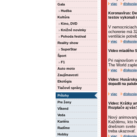
viac
diskusia
Gala
Hudba
Koronavírus: De
Kultúra
testov vykonali 
Kino, DVD
V nemocniciach 
Knižné novinky
ochorenie má 32
ventilácie potre
Pohoda festival
viac
diskusia
Reality show
SuperStar
Video mladého Sl
Šport
Pri najnovšom v
F1
The World zaple
Auto moto
viac
diskusia
Zaujímavosti
Video: Husársky
Ekológia
dopadli na palube
Tlačové správy
viac
diskusia
Prílohy
Pre ženy
Video: Krátky a
Rozplače aj vás
Víkend
Veda
Nový animovaný 
Kariéra
Každému, kto ho
dnešnom svete n
Radíme
treba ukazovať.
Hobby
viac
diskusia