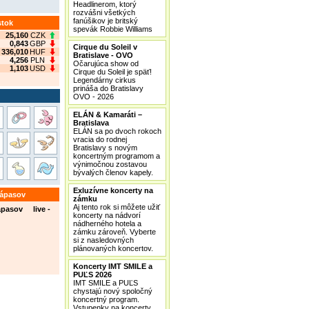
Headlinerom, ktorý
rozvášni všetkých
fanúšikov je britský
stok
spevák Robbie Williams
25,160
CZK
0,843
GBP
Cirque du Soleil v
336,010
HUF
Bratislave - OVO
4,256
PLN
Očarujúca show od
1,103
USD
Cirque du Soleil je späť!
Legendárny cirkus
prináša do Bratislavy
OVO - 2026
ELÁN & Kamaráti –
Bratislava
ELÁN sa po dvoch rokoch
vracia do rodnej
Bratislavy s novým
koncertným programom a
výnimočnou zostavou
bývalých členov kapely.
Exluzívne koncerty na
zápasov
zámku
Aj tento rok si môžete užiť
ápasov live -
koncerty na nádvorí
nádherného hotela a
zámku zároveň. Vyberte
si z nasledovných
plánovaných koncertov.
Koncerty IMT SMILE a
PUĽS 2026
IMT SMILE a PUĽS
chystajú nový spoločný
koncertný program.
Vstupenky na koncerty