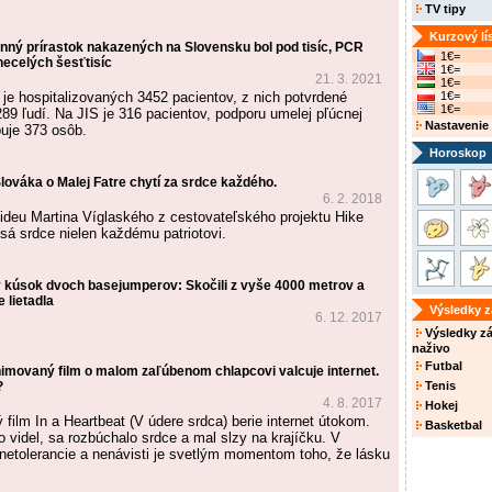
TV tipy
Kurzový lí
nný prírastok nakazených na Slovensku bol pod tisíc, PCR
1€=
necelých šesťtisíc
1€=
21. 3. 2021
1€=
je hospitalizovaných 3452 pacientov, z nich potvrdené
1€=
1€=
89 ľudí. Na JIS je 316 pacientov, podporu umelej pľúcnej
Nastavenie
buje 373 osôb.
Horoskop
ováka o Malej Fatre chytí za srdce každého.
6. 2. 2018
ideu Martina Víglaského z cestovateľského projektu Hike
sá srdce nielen každému patriotovi.
 kúsok dvoch basejumperov: Skočili z vyše 4000 metrov a
 lietadla
Výsledky 
6. 12. 2017
Výsledky z
naživo
Futbal
nimovaný film o malom zaľúbenom chlapcovi valcuje internet.
?
Tenis
4. 8. 2017
Hokej
film In a Heartbeat (V údere srdca) berie internet útokom.
Basketbal
 videl, sa rozbúchalo srdce a mal slzy na krajíčku. V
etolerancie a nenávisti je svetlým momentom toho, že lásku