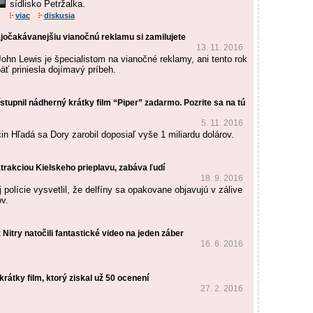
sídlisko Petržalka.
viac
diskusia
jočakávanejšiu vianočnú reklamu si zamilujete
13. 11. 2016
ohn Lewis je špecialistom na vianočné reklamy, ani tento rok
äť priniesla dojímavý príbeh.
ístupnil nádherný krátky film “Piper” zadarmo. Pozrite sa na tú
5. 11. 2016
in Hľadá sa Dory zarobil doposiaľ vyše 1 miliardu dolárov.
 atrakciou Kielskeho prieplavu, zabáva ľudí
18. 9. 2016
 polície vysvetlil, že delfíny sa opakovane objavujú v zálive
ov.
 Nitry natočili fantastické video na jeden záber
16. 6. 2016
krátky film, ktorý ziskal už 50 ocenení
27. 2. 2016