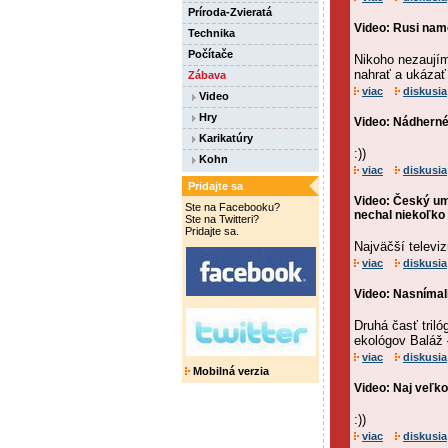
Príroda-Zvieratá
Video: Rusi nam
Technika
Počítače
Nikoho nezaujím
nahrať a ukázať
Zábava
viac
diskusia
Video
Hry
Video: Nádherné.
Karikatúry
:))
Kohn
viac
diskusia
Pridajte sa
Video: Český um
Ste na Facebooku?
nechal niekoľko 
Ste na Twitteri?
Pridajte sa.
Najväčší televiz
viac
diskusia
Video: Nasnímal
Druhá časť triló
ekológov Baláž 
viac
diskusia
Mobilná verzia
Video: Naj veľkon
:))
viac
diskusia