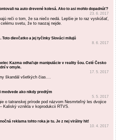
ontovali na auto drevené kolesá. Ako to asi mohlo dopadnúť?
23. 6. 2017
ajú reči o tom, že sa niečo nedá. Lepšie je to raz vyskúšať,
 celému svetu, že to naozaj nejde.
 Toto dievčatko a jej tyčinky Slováci milujú
8. 6. 2017
elec Kazma odhaľuje manipulácie v reality šou. Celé Česko
dní v omyle.
17. 5. 2017
ny škandál všetkých čias....
i medvede ako nikdy predtým
5. 5. 2017
gie o tatranskej prírode pod názvom Nesmrteľný les dvojice
– Kaliský vznikla v koprodukcii RTVS.
očná reklama tohto roka je tu. Je z nej virálny hit!
10. 4. 2017