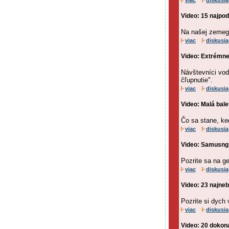
viac
diskusia
Video: 15 najpod
Na našej zemegu
viac
diskusia
Video: Extrémne
Návštevníci vo
čľupnutie".
viac
diskusia
Video: Malá bale
Čo sa stane, ke
viac
diskusia
Video: Samusng 
Pozrite sa na g
viac
diskusia
Video: 23 najneb
Pozrite si dych 
viac
diskusia
Video: 20 dokon