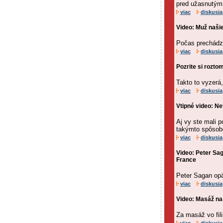
pred užasnutým 
viac
diskusia
Video: Muž našie
Počas prechádzk
viac
diskusia
Pozrite si rozto
Takto to vyzerá,
viac
diskusia
Vtipné video: N
Aj vy ste mali 
takýmto spôso
viac
diskusia
Video: Peter Sag
France
Peter Sagan opäť
viac
diskusia
Video: Masáž na F
Za masáž vo fil