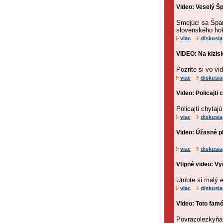
Video: Veselý Šp
Smejúci sa Špan
slovenského hok
viac
diskusia
VIDEO: Na klzisk
Pozrite si vo v
viac
diskusia
Video: Policajti
Policajti chytaj
viac
diskusia
Video: Úžasné p
viac
diskusia
Vtipné video: Vy
Urobte si malý e
viac
diskusia
Video: Toto fam
Povrazolezkyňa 