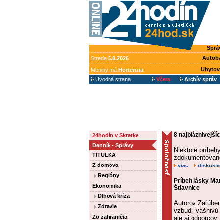
Sprá
Autob
Streda
5.8.2026
Ubytov
Meniny má
Hortenzia
Úvodná strana
Včera
Archív správ
8 najbláznivejšíc
24hodín v Skratke
Denník - Správy
Niektoré príbehy
TITULKA
zdokumentované
Z domova
viac
diskusia
Regióny
Príbeh lásky Mar
Ekonomika
Štiavnice
Dlhová kríza
Autorov Zaľúbene
Zdravie
vzbudil vášnivú 
Zo zahraničia
ale aj odporcov.