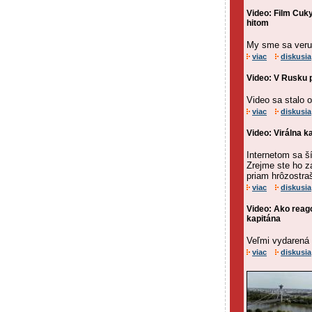
Video: Film Cuky
hitom
My sme sa veru
viac
diskusia
Video: V Rusku pr
Video sa stalo o
viac
diskusia
Video: Virálna k
Internetom sa ší
Zrejme ste ho za
priam hrôzostra
viac
diskusia
Video: Ako reago
kapitána
Veľmi vydarená p
viac
diskusia