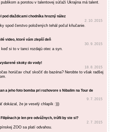
publikom a porotou v talentovej súťaži Ukrajina má talent.
l pod dlaždicami chodníka hrozný nález
2. 10. 2015
y spod čerstvo položených tehál počul kňučanie.
milé video, ktoré vám zlepší deň
30. 9. 2015
 keď si to v tanci rozdajú otec a syn.
evydarené skoky do vody!
18. 8. 2015
počas horúčav chuť skočiť do bazéna? Nerobte to však radšej
bom.
an a jeho foto bomba pri rozhovore s Nibalim na Tour de
9. 7. 2015
 dokázal, že je veselý chlapík :)))
ilipínach je len pre odvážnych, trúfli by ste si?
2. 7. 2015
ipínskej ZOO sa platí odvahou.