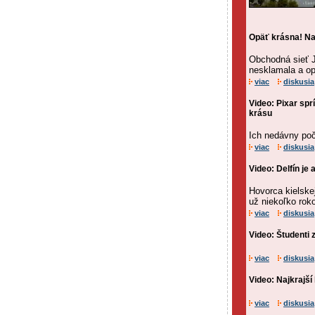
Opäť krásna! Na
Obchodná sieť J
nesklamala a op
viac
diskusia
Video: Pixar spr
krásu
Ich nedávny poč
viac
diskusia
Video: Delfín je
Hovorca kielskej
už niekoľko rok
viac
diskusia
Video: Študenti z
viac
diskusia
Video: Najkrajší 
viac
diskusia