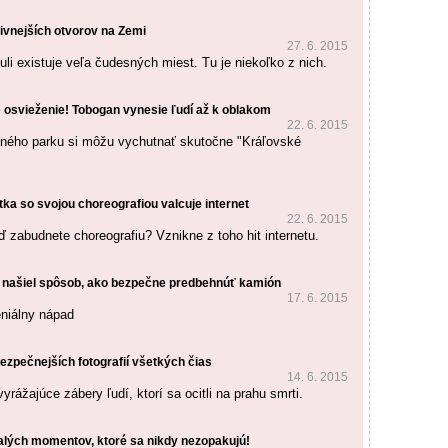
ivnejších otvorov na Zemi
27. 6. 2015
li existuje veľa čudesných miest. Tu je niekoľko z nich.
 osvieženie! Tobogan vynesie ľudí až k oblakom
22. 6. 2015
dného parku si môžu vychutnať skutočne "Kráľovské
tka so svojou choreografiou valcuje internet
22. 6. 2015
ď zabudnete choreografiu? Vznikne z toho hit internetu.
našiel spôsob, ako bezpečne predbehnúť kamión
17. 6. 2015
eniálny nápad
ezpečnejších fotografií všetkých čias
14. 6. 2015
vyrážajúce zábery ľudí, ktorí sa ocitli na prahu smrti.
alých momentov, ktoré sa nikdy nezopakujú!