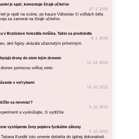
aniel je späť, komentuje štrajk učiteľov
27. 1. 2016
iel je opäť na scéne, po kauze Váhostav či voľbách šéfa
eja sa zameral na štrajk učiteľov.
u v Bratislave hviezdila mníška. Takto sa predviedla
6. 1. 2016
ideu, aké figúry ukázala užasnutým prítomným.
 chytajú drony do siete iným dronom
12. 12. 2015
ú dronov pomocou veľkej siete.
lávanie s veľrybami
14. 10. 2015
držíte sa nesmiať?
5. 10. 2015
xperiment a vyskúšajte, či vydržíte.
ózne vystúpenie ženy popiera fyzikálne zákony
4. 10. 2015
Tatiana Kundik toto umenie dotiahla do úplnej dokonalosti