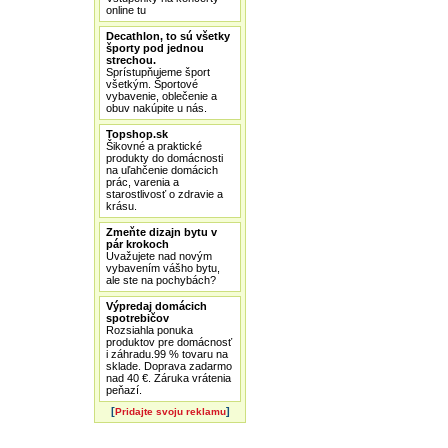
online tu
Decathlon, to sú všetky
športy pod jednou
strechou.
Sprístupňujeme šport
všetkým. Športové
vybavenie, oblečenie a
obuv nakúpite u nás.
Topshop.sk
Šikovné a praktické
produkty do domácnosti
na uľahčenie domácich
prác, varenia a
starostlivosť o zdravie a
krásu.
Zmeňte dizajn bytu v
pár krokoch
Uvažujete nad novým
vybavením vášho bytu,
ale ste na pochybách?
Výpredaj domácich
spotrebičov
Rozsiahla ponuka
produktov pre domácnosť
i záhradu.99 % tovaru na
sklade. Doprava zadarmo
nad 40 €. Záruka vrátenia
peňazí.
[
]
Pridajte svoju reklamu