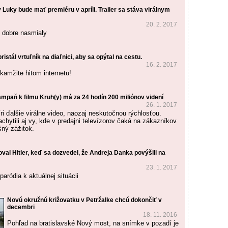
 Luky bude mať premiéru v apríli. Trailer sa stáva virálnym
20. 2. 2017
 dobre nasmialy
istál vrtuľník na diaľnici, aby sa opýtal na cestu.
16. 2. 2017
kamžite hitom internetu!
ampaň k filmu Kruh(y) má za 24 hodín 200 miliónov videní
26. 1. 2017
ri ďalšie virálne video, naozaj neskutočnou rýchlosťou.
chytili aj vy, kde v predajni televízorov čaká na zákazníkov
šný zážitok.
val Hitler, keď sa dozvedel, že Andreja Danka povýšili na
23. 1. 2017
aródia k aktuálnej situácii
Novú okružnú križovatku v Petržalke chcú dokončiť v
decembri
18. 11. 2016
Pohľad na bratislavské Nový most, na snímke v pozadí je