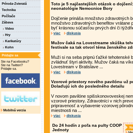
Príroda-Zvieratá
Toto je 5 najčastejších otázok o dojčen
neonatológie Nemocnice Bory
Technika
Počítače
Dojčenie prináša množstvo zdravotných be
Zábava
množstvo zdravotných benefitov vrátane p
byť krásnou súčasťou prvých dní či týždňo
Video
viac
diskusia
Hry
Karikatúry
Mužov čaká na Lovestreame skúška teh
festivale sa tak otvorí téma ženského zd
Kohn
Pridajte sa
Muži si na seba pripnú ťažké tehotenské 
Ste na Facebooku?
zvládnuť štyri aktivity. Mužov čaká na ví
Ste na Twitteri?
Lovestream v Bratislave ...
Pridajte sa.
viac
diskusia
Vzorové priestory nového pavilónu už pr
Dolaďujú ich do posledného detailu
V novom pavilóne spišskonovoveskej nemo
vzorové priestory. Zdravotníci v nich prev
pripravenosť a vybavenie vzorovej pôrodne
miestnosti na ...
Mobilná verzia
viac
diskusia
Do 24 hodín z poľa na pulty COOP
Na
Jednoty
Med