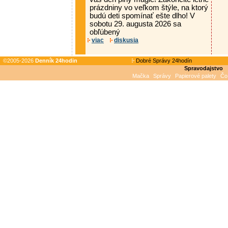
prázdniny vo veľkom štýle, na ktorý
budú deti spomínať ešte dlho! V
sobotu 29. augusta 2026 sa
obľúbený
viac
diskusia
©2005-2026
Denník 24hodin
Dobré Správy 24hodín
Spravodajstvo
Mačka
Správy
Papierové palety
Čo 