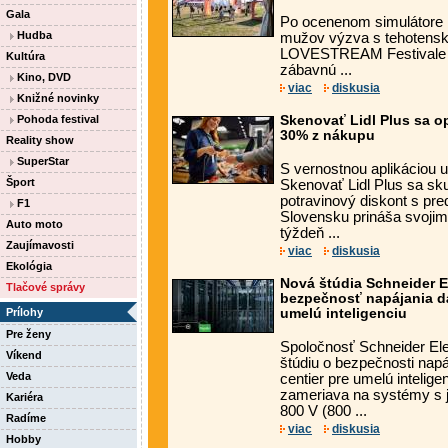
Gala
Po ocenenom simulátore 
Hudba
mužov výzva s tehotens
LOVESTREAM Festivale 
Kultúra
zábavnú ...
Kino, DVD
viac
diskusia
Knižné novinky
Pohoda festival
Skenovať Lidl Plus sa op
30% z nákupu
Reality show
SuperStar
S vernostnou aplikáciou uš
Šport
Skenovať Lidl Plus sa sku
potravinový diskont s pr
F1
Slovensku prináša svoji
Auto moto
týždeň ...
Zaujímavosti
viac
diskusia
Ekológia
Nová štúdia Schneider E
Tlačové správy
bezpečnosť napájania dá
Prílohy
umelú inteligenciu
Pre ženy
Spoločnosť Schneider Elec
Víkend
štúdiu o bezpečnosti nap
Veda
centier pre umelú intelig
zameriava na systémy s
Kariéra
800 V (800 ...
Radíme
viac
diskusia
Hobby