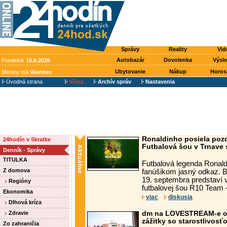
Správy
Reality
Vid
Autobazár
Dovolenka
Výsl
Pondelok
10.8.2026
Ubytovanie
Nákup
Horos
Meniny má
Vavrinec
Úvodná strana
Včera
Archív správ
Nastavenia
Ronaldinho posiela poz
24hodín v Skratke
Futbalová šou v Trnave s
Denník - Správy
TITULKA
Futbalová legenda Ronal
Z domova
fanúšikom jasný odkaz. Br
19. septembra predstaví v
Regióny
futbalovej šou R10 Team -
Ekonomika
viac
diskusia
Dlhová kríza
Zdravie
dm na LOVESTREAM-e opä
zážitky so starostlivosť
Zo zahraničia