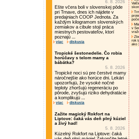
6. 8. 2026
Valč
Ešte včera boli v slovenskej pôde
skon
pri Trnave, dnes ich nájdete v
Trn
prot
predajniach COOP Jednota. Za
poče
každým kilogramom slovenských
Mlad
zemiakov a cibule stojí práca
v Se
miestnych pestovateľov, ktorí
vra
poznajú ...
Zbe
rok t
viac
diskusia
ako 
Tropické šestonedelie. Čo robia
horúčavy s telom mamy a
bábätka?
5. 8. 2026
Tropické noci sú pre čerstvé mamy
náročnejšie ako horúce dni. Lekári
upozorňujú, že vysoké nočné
teploty zhoršujú regeneráciu po
pôrode, zvyšujú riziko dehydratácie
a komplikujú ...
viac
diskusia
Zažite magický Rokfort na
Liptove: čaká vás deň plný kúziel
a živý had!
5. 8. 2026
Kúzelný Rokfort na Liptove: čaká
vás deň plný mágie! Zakončite letné