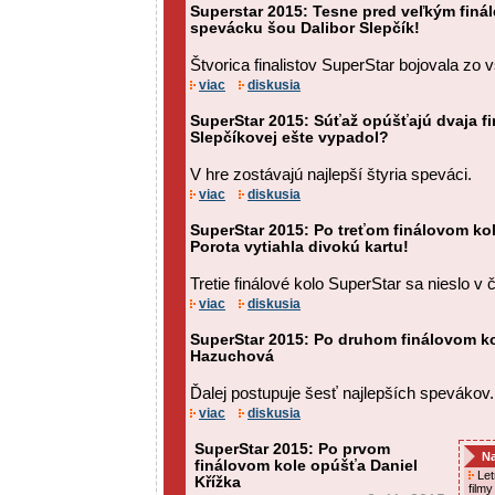
Superstar 2015: Tesne pred veľkým finá
spevácku šou Dalibor Slepčík!
Štvorica finalistov SuperStar bojovala zo v
viac
diskusia
SuperStar 2015: Súťaž opúšťajú dvaja fi
Slepčíkovej ešte vypadol?
V hre zostávajú najlepší štyria speváci.
viac
diskusia
SuperStar 2015: Po treťom finálovom ko
Porota vytiahla divokú kartu!
Tretie finálové kolo SuperStar sa nieslo 
viac
diskusia
SuperStar 2015: Po druhom finálovom k
Hazuchová
Ďalej postupuje šesť najlepších spevákov.
viac
diskusia
SuperStar 2015: Po prvom
Na
finálovom kole opúšťa Daniel
Letn
Křížka
film