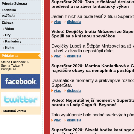
SuperStar 2020: Toto je finálová desiatk
Príroda-Zvieratá
predviedla na záver fantastický výkon
Technika
Jeden z nich sa bude tešiť z titulu SuperS
Počítače
viac
diskusia
Zábava
Video
Video: Dvojičky bratia Mrázovci zo Super
Hry
Spojili sa s krásnou speváčkou
Karikatúry
Dvojičky Luboš a Štěpán Mrázovci sa už v 
Kohn
Luboš z divadla nepostúpil ďalej.
Pridajte sa
viac
diskusia
Ste na Facebooku?
Ste na Twitteri?
SuperStar 2020: Martina Koniariková a G
Pridajte sa.
najväčšie obavy sa nenaplnili a postúpil
Dramatické momenty a prekvapivé rozhodnu
SuperStar.
viac
diskusia
Video: Najbrutálnejší moment v SuperSta
porotu s Lady Gaga ft. Beyoncé
Mobilná verzia
Toto vystúpenie bolo hodné svetových pódi
viac
diskusia
SuperStar 2020: Skvelá bodka kastingov.