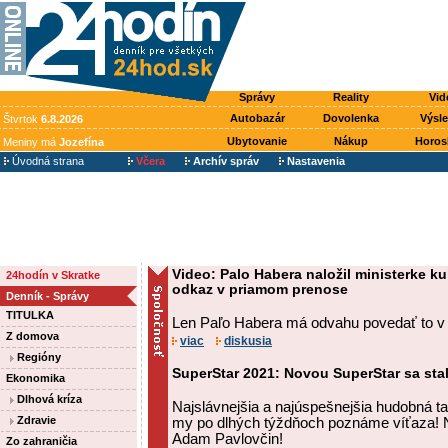
Správy
Reality
Vid
Autobazár
Dovolenka
Výsl
Štvrtok
6.8.2026
Ubytovanie
Nákup
Horos
Meniny má
Jozefína
Úvodná strana
Včera
Archív správ
Nastavenia
Video: Palo Habera naložil ministerke ku
24hodín v Skratke
odkaz v priamom prenose
Denník - Správy
TITULKA
Len Paľo Habera má odvahu povedať to v
Z domova
viac
diskusia
Regióny
SuperStar 2021: Novou SuperStar sa sta
Ekonomika
Dlhová kríza
Najslávnejšia a najúspešnejšia hudobná ta
Zdravie
my po dlhých týždňoch poznáme víťaza! N
Adam Pavlovčin!
Zo zahraničia