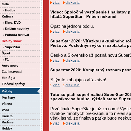
viac
diskusia
Gala
Hudba
Video: Spoločné vystúpenie finalistov 
hľadá SuperStar - Príbeh nekončí
Kultúra
Kino, DVD
Opäť na jednom pódiu.
Knižné novinky
viac
diskusia
Pohoda festival
SuperStar 2020: Víťazkou aktuálneho roč
Reality show
Piešová. Posledným výkon rozplakala p
SuperStar
Šport
Česko a Slovensko už pozná novú SuperSta
F1
viac
diskusia
Auto moto
Superstar 2020: Kompletný zoznam pesni
Zaujímavosti
Ekológia
S týmto zabojujú o víťazstvo!
Tlačové správy
viac
diskusia
Prílohy
Toto sú piati superfinalisti SuperStar 20
Pre ženy
spevákov sa budúci týždeň stane SuperS
Víkend
Prvé finále SuperStar je už za nami! Výs
Veda
divákov mnohých prekvapili, a to nielen sp
Kariéra
však jasné, že finálová päťka bude neskut
Radíme
viac
diskusia
Hobby