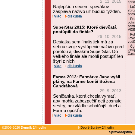
2. 11. 2015
spri
Najlepších sedem spevákov
Luč
zbro
zaspieva naživo už budúci týždeň.
prie
viac
diskusia
Pro
pokr
pami
SuperStar 2015: Ktoré dievčatá
VID
postúpili do finále?
Pol
26. 10. 2015
Love
Desiatka semifinalistiek má za
vodi
sebou svoje vystúpenie naživo pred
Čo 
vstú
porotou aj divákmi SuperStar. Do
Čas
veľkého finále ale mohli postúpiť len
štyri z nich.
viac
diskusia
Farma 2013: Farmárke Jane vyšli
plány, na Farme končí Božena
Candráková
29. 9. 2013
Seničanka, ktorá chcela vyhrať,
aby mohla zabezpečiť deti zosnulej
sestry, nezvládla sobotňajší duel a
Farmu opúšťa.
viac
diskusia
©2005-2026
Denník 24hodin
Dobré Správy 24hodín
Spravodajstvo