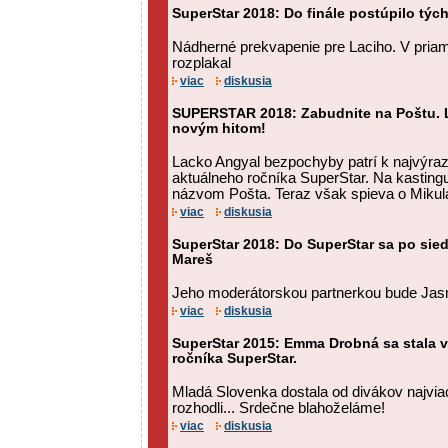
SuperStar 2018: Do finále postúpilo týc
Nádherné prekvapenie pre Laciho. V pria
rozplakal
viac
diskusia
SUPERSTAR 2018: Zabudnite na Poštu. L
novým hitom!
Lacko Angyal bezpochyby patrí k najvýr
aktuálneho ročníka SuperStar. Na kastingu
názvom Pošta. Teraz však spieva o Mikul
viac
diskusia
SuperStar 2018: Do SuperStar sa po sie
Mareš
Jeho moderátorskou partnerkou bude Jasm
viac
diskusia
SuperStar 2015: Emma Drobná sa stala 
ročníka SuperStar.
Mladá Slovenka dostala od divákov najvia
rozhodli... Srdečne blahoželáme!
viac
diskusia