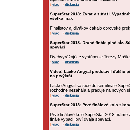
viac
diskusia
SuperStar 2018: Zvrat v súťaži. Vypadnúť
všetko inak
Finalistov aj divákov čakalo obrovské pre
viac
diskusia
SuperStar 2018: Druhé finále plné sĺz. Sú
speváci
Dychvyrážajúce vystúpenie Terezy Maškovej
viac
diskusia
Video: Lacko Angyal predstavil ďalšiu 
na prvýkrát
Lacko Angyal sa síce do semifinále SuperS
rozhodne nezaháľa a pracuje na nových s
viac
diskusia
SuperStar 2018: Prvé finálové kolo skonč
Prvé finálové kolo SuperStar 2018 máme
finále vypadli prví dvaja speváci.
viac
diskusia