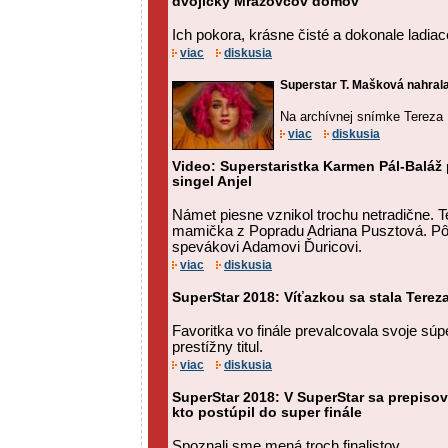
dvojičky Mrázovcov domov
Ich pokora, krásne čisté a dokonale ladiac
viac
diskusia
Superstar T. Mašková nahrala 
Na archívnej snímke Tereza
viac
diskusia
Video: Superstaristka Karmen Pál-Baláž 
singel Anjel
Námet piesne vznikol trochu netradične. T
mamička z Popradu Adriana Pusztová. Pô
spevákovi Adamovi Ďuricovi.
viac
diskusia
SuperStar 2018: Víťazkou sa stala Tere
Favoritka vo finále prevalcovala svoje súp
prestížny titul.
viac
diskusia
SuperStar 2018: V SuperStar sa prepisova
kto postúpil do super finále
Spoznali sme mená troch finalistov.