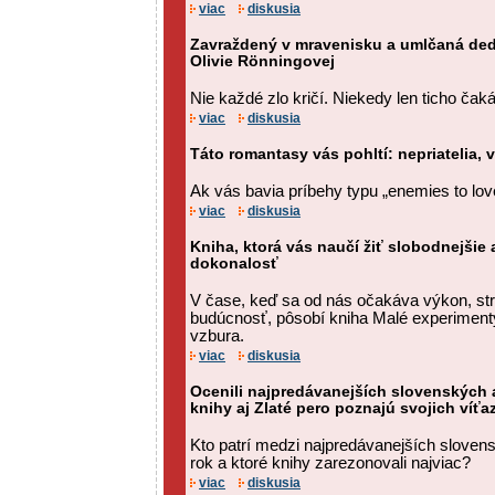
viac
diskusia
Zavraždený v mravenisku a umlčaná ded
Olivie Rönningovej
Nie každé zlo kričí. Niekedy len ticho čaká
viac
diskusia
Táto romantasy vás pohltí: nepriatelia,
Ak vás bavia príbehy typu „enemies to love
viac
diskusia
Kniha, ktorá vás naučí žiť slobodnejšie
dokonalosť
V čase, keď sa od nás očakáva výkon, str
budúcnosť, pôsobí kniha Malé experimenty 
vzbura.
viac
diskusia
Ocenili najpredávanejších slovenských a
knihy aj Zlaté pero poznajú svojich víťa
Kto patrí medzi najpredávanejších sloven
rok a ktoré knihy zarezonovali najviac?
viac
diskusia