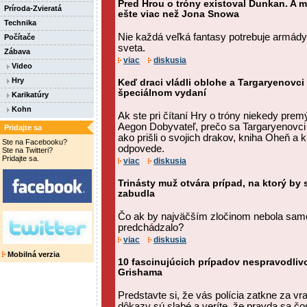
Pred Hrou o tróny existoval Dunkan. A m
Príroda-Zvieratá
ešte viac než Jona Snowa
Technika
Nie každá veľká fantasy potrebuje armády,
Počítače
sveta.
Zábava
viac
diskusia
Video
Hry
Keď draci vládli oblohe a Targaryenovci 
špeciálnom vydaní
Karikatúry
Kohn
Ak ste pri čítaní Hry o tróny niekedy premý
Aegon Dobyvateľ, prečo sa Targaryenovci 
Pridajte sa
ako prišli o svojich drakov, kniha Oheň a
Ste na Facebooku?
odpovede.
Ste na Twitteri?
Pridajte sa.
viac
diskusia
Trinásty muž otvára prípad, na ktorý by
zabudla
Čo ak by najväčším zločinom nebola samotn
predchádzalo?
viac
diskusia
Mobilná verzia
10 fascinujúcich prípadov nespravodli
Grishama
Predstavte si, že vás polícia zatkne za v
dôkazy sú slabé a veríte, že pravda sa č