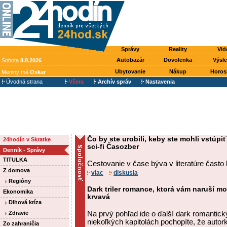
Správy
Reality
Vid
Autobazár
Dovolenka
Výsl
Sobota
8.8.2026
Ubytovanie
Nákup
Horos
Meniny má
Oskar
Úvodná strana
Včera
Archív správ
Nastavenia
Čo by ste urobili, keby ste mohli vstúp
24hodín v Skratke
sci-fi Časozber
Denník - Správy
TITULKA
Cestovanie v čase býva v literatúre často 
Z domova
viac
diskusia
Regióny
Dark triler romance, ktorá vám naruší m
Ekonomika
krvavá
Dlhová kríza
Zdravie
Na prvý pohľad ide o ďalší dark romantický
niekoľkých kapitolách pochopíte, že autork
Zo zahraničia