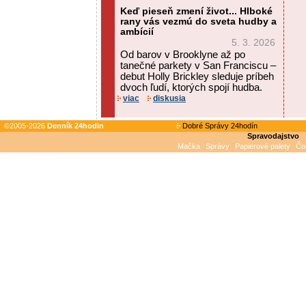
Keď pieseň zmení život... Hlboké
rany vás vezmú do sveta hudby a
ambícií
5. 3. 2026
Od barov v Brooklyne až po
tanečné parkety v San Franciscu –
debut Holly Brickley sleduje príbeh
dvoch ľudí, ktorých spojí hudba.
viac
diskusia
©2005-2026
Denník 24hodin
Dobré Správy 24hodín
Spravodajstvo
Mačka
Správy
Papierové palety
Čo 