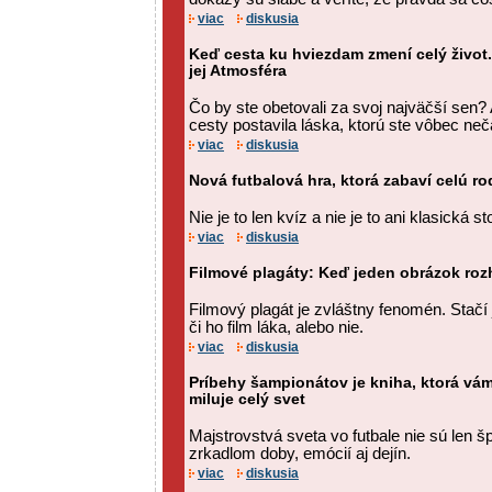
viac
diskusia
Keď cesta ku hviezdam zmení celý život.
jej Atmosféra
Čo by ste obetovali za svoj najväčší sen?
cesty postavila láska, ktorú ste vôbec neč
viac
diskusia
Nová futbalová hra, ktorá zabaví celú ro
Nie je to len kvíz a nie je to ani klasická st
viac
diskusia
Filmové plagáty: Keď jeden obrázok roz
Filmový plagát je zvláštny fenomén. Stačí 
či ho film láka, alebo nie.
viac
diskusia
Príbehy šampionátov je kniha, ktorá vám
miluje celý svet
Majstrovstvá sveta vo futbale nie sú len 
zrkadlom doby, emócií aj dejín.
viac
diskusia