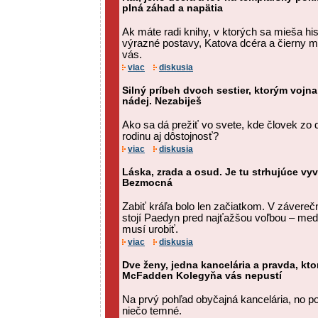
plná záhad a napätia
Ak máte radi knihy, v ktorých sa mieša his
výrazné postavy, Katova dcéra a čierny 
vás.
viac
diskusia
Silný príbeh dvoch sestier, ktorým vojn
nádej. Nezabiješ
Ako sa dá prežiť vo svete, kde človek zo d
rodinu aj dôstojnosť?
viac
diskusia
Láska, zrada a osud. Je tu strhujúce vyv
Bezmocná
Zabiť kráľa bolo len začiatkom. V závere
stojí Paedyn pred najťažšou voľbou – medzi
musí urobiť.
viac
diskusia
Dve ženy, jedna kancelária a pravda, ktorá
McFadden Kolegyňa vás nepustí
Na prvý pohľad obyčajná kancelária, no 
niečo temné.