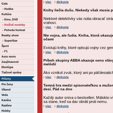
viac
diskusia
Gala
Hudba
Knihy liečia dušu. Niekedy však musia p
Kultúra
Niektoré detektívky vás nútia obracať strá
Kino, DVD
vrahovi.
Knižné novinky
viac
diskusia
Pohoda festival
Nie vojna, ale ľudia. Kniha, ktorá ukazu
Reality show
očami
SuperStar
Šport
Existujú knihy, ktoré opisujú vojny cez gen
F1
viac
diskusia
Auto moto
Príbeh skupiny ABBA ukazuje cenu slávy
Zaujímavosti
melódií
Ekológia
Ako vznikol zvuk, ktorý ani po päťdesiati
Tlačové správy
viac
diskusia
Prílohy
Pre ženy
Temná hra medzi spisovateľkou a mužom,
desí. Pád na dno
Víkend
Veda
Každý autor sníva o bestselleri. Málokto 
Kariéra
sa stane, keď sa dav obráti proti nemu.
Radíme
viac
diskusia
Hobby