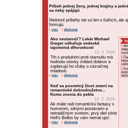
Príbeh jednej ženy, jednej krajiny a jed
sa rieky spájajú
Niektoré príbehy nie sú len o ľuďoch, ale a
formujú.
viac
diskusia
Ako nestarnúť? Lekár Michael
Na
Greger odhaľuje vedecké
Met
tajomstvá dlhovekosti
mili
13. 3. 2026
soci
Trh s produktmi proti starnutiu má
Čia
Hloh
hodnotu stovky miliárd dolárov a
záži
zaplavujú ho sľuby o zázračnej
Fes
mladosti.
duše
viac
diskusia
obči
Keď sa posmrtný život zmení na
romantické dobrodružstvo...
Komu zvonia do pekla
10. 3. 2026
Ak máte radi romantickú fantasy s
humorom, silnými postavami a
netradičným svetom, prvý diel série
Hell’s Belles by vám nemal ujsť.
viac
diskusia