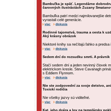
Bambuľka je späť. Legendárne dobrodru
čarovných ilustráciách Zuzany Smatano
Bambuľka patrí medzi najmilovanejšie det
vyrastali celé generácie.
viac
diskusia
Rodinné tajomstvá, trauma a cesta k uz
Aký krásny obrázok
Niektoré knihy sa nečítajú ľahko a predsa 
viac
diskusia
Sedem dní do rozsudku smrti. A právnik
Stačí sedem dní a jeden nevinný človek 
elektrickom kresle. Steve Cavanagh prináša
s Eddiem Flynnom.
viac
diskusia
Nie ste zodpovední za svoje detstvo, ani
Toxickí rodičia
Nie všetky jazvy sú viditeľné.
viac
diskusia
Kat, jeho dcéra a lov na templársky pokl