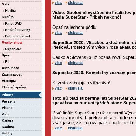
viac
diskusia
Gala
Hudba
Video: Spoločné vystúpenie finalistov 
hľadá SuperStar - Príbeh nekončí
Kultúra
Kino, DVD
Opäť na jednom pódiu.
Knižné novinky
viac
diskusia
Pohoda festival
SuperStar 2020: Víťazkou aktuálneho roč
Reality show
Piešová. Posledným výkon rozplakala p
SuperStar
Šport
Česko a Slovensko už pozná novú SuperSta
F1
viac
diskusia
Auto moto
Superstar 2020: Kompletný zoznam pesni
Zaujímavosti
Ekológia
S týmto zabojujú o víťazstvo!
Tlačové správy
viac
diskusia
Prílohy
Toto sú piati superfinalisti SuperStar 20
Pre ženy
spevákov sa budúci týždeň stane SuperS
Víkend
Prvé finále SuperStar je už za nami! Výs
Veda
divákov mnohých prekvapili, a to nielen sp
Kariéra
však jasné, že finálová päťka bude neskut
Radíme
viac
diskusia
Hobby