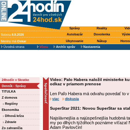
Správy
Reality
Vid
Autobazár
Dovolenka
Výsl
Sobota
8.8.2026
Ubytovanie
Nákup
Horos
Meniny má
Oskar
Úvodná strana
Včera
Archív správ
Nastavenia
Video: Palo Habera naložil ministerke ku
24hodín v Skratke
odkaz v priamom prenose
Denník - Správy
TITULKA
Len Paľo Habera má odvahu povedať to v
Z domova
viac
diskusia
Regióny
SuperStar 2021: Novou SuperStar sa sta
Ekonomika
Dlhová kríza
Najslávnejšia a najúspešnejšia hudobná ta
Zdravie
my po dlhých týždňoch poznáme víťaza! N
Adam Pavlovčin!
Zo zahraničia