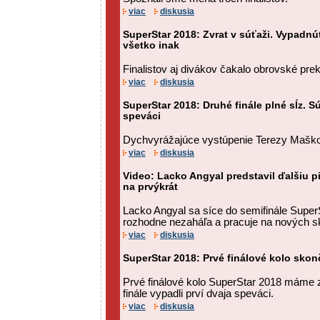
viac
diskusia
SuperStar 2018: Zvrat v súťaži. Vypadnúť
všetko inak
Finalistov aj divákov čakalo obrovské pre
viac
diskusia
SuperStar 2018: Druhé finále plné sĺz. Sú
speváci
Dychvyrážajúce vystúpenie Terezy Maškovej
viac
diskusia
Video: Lacko Angyal predstavil ďalšiu 
na prvýkrát
Lacko Angyal sa síce do semifinále SuperS
rozhodne nezaháľa a pracuje na nových s
viac
diskusia
SuperStar 2018: Prvé finálové kolo skonč
Prvé finálové kolo SuperStar 2018 máme
finále vypadli prví dvaja speváci.
viac
diskusia