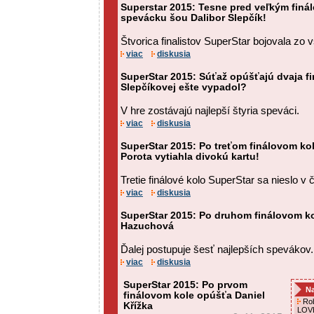
Superstar 2015: Tesne pred veľkým finá
spevácku šou Dalibor Slepčík!
Štvorica finalistov SuperStar bojovala zo v
viac
diskusia
SuperStar 2015: Súťaž opúšťajú dvaja fi
Slepčíkovej ešte vypadol?
V hre zostávajú najlepší štyria speváci.
viac
diskusia
SuperStar 2015: Po treťom finálovom ko
Porota vytiahla divokú kartu!
Tretie finálové kolo SuperStar sa nieslo 
viac
diskusia
SuperStar 2015: Po druhom finálovom k
Hazuchová
Ďalej postupuje šesť najlepších spevákov.
viac
diskusia
SuperStar 2015: Po prvom
Na
finálovom kole opúšťa Daniel
Rob
Křížka
LOVE