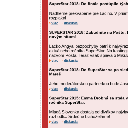
SuperStar 2018: Do finále postúpilo týc
Nádherné prekvapenie pre Laciho. V pria
rozplakal
viac
diskusia
SUPERSTAR 2018: Zabudnite na Poštu. L
novým hitom!
Lacko Angyal bezpochyby patrí k najvýr
aktuálneho ročníka SuperStar. Na kastingu
názvom Pošta. Teraz však spieva o Mikul
viac
diskusia
SuperStar 2018: Do SuperStar sa po sie
Mareš
Jeho moderátorskou partnerkou bude Jasm
viac
diskusia
SuperStar 2015: Emma Drobná sa stala 
ročníka SuperStar.
Mladá Slovenka dostala od divákov najvia
rozhodli... Srdečne blahoželáme!
viac
diskusia