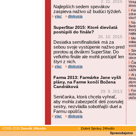
2. 11. 2015
Vstu
dost
Najlepších sedem spevákov
Fes
zaspieva naživo už budúci týždeň.
zdra
viac
diskusia
sluc
Na 
Bedn
SuperStar 2015: Ktoré dievčatá
ktor
postúpili do finále?
najl
26. 10. 2015
Met
Desiatka semifinalistiek má za
mili
soci
sebou svoje vystúpenie naživo pred
Spo
porotou aj divákmi SuperStar. Do
Kome
veľkého finále ale mohli postúpiť len
obce
štyri z nich.
Čia
viac
diskusia
Hloh
záži
AI p
Farma 2013: Farmárke Jane vyšli
Amaz
plány, na Farme končí Božena
plyn
reko
Candráková
Fes
29. 9. 2013
duše
Seničanka, ktorá chcela vyhrať,
obči
aby mohla zabezpečiť deti zosnulej
sestry, nezvládla sobotňajší duel a
Farmu opúšťa.
viac
diskusia
©2005-2026
Denník 24hodin
Dobré Správy 24hodín
Spravodajstvo