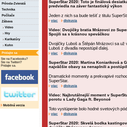
SuperStar 2020: Toto je finálová desiatk
Príroda-Zvieratá
predviedla na záver fantastický výkon
Technika
Jeden z nich sa bude tešiť z titulu SuperS
Počítače
viac
diskusia
Zábava
Video
Video: Dvojičky bratia Mrázovci zo Super
Hry
Spojili sa s krásnou speváčkou
Karikatúry
Dvojičky Luboš a Štěpán Mrázovci sa už v 
Kohn
Luboš z divadla nepostúpil ďalej.
Pridajte sa
viac
diskusia
Ste na Facebooku?
Ste na Twitteri?
SuperStar 2020: Martina Koniariková a G
Pridajte sa.
najväčšie obavy sa nenaplnili a postúpil
Dramatické momenty a prekvapivé rozhodnu
SuperStar.
viac
diskusia
Video: Najbrutálnejší moment v SuperSta
porotu s Lady Gaga ft. Beyoncé
Mobilná verzia
Toto vystúpenie bolo hodné svetových pódi
viac
diskusia
SuperStar 2020: Skvelá bodka kastingov.