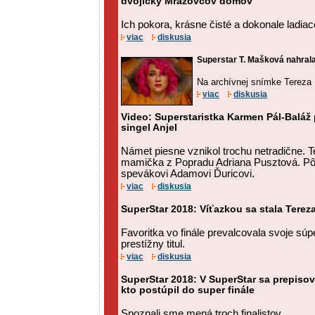
dvojičky Mrázovcov domov
Ich pokora, krásne čisté a dokonale ladiac
viac
diskusia
Superstar T. Mašková nahrala 
Na archívnej snímke Tereza
viac
diskusia
Video: Superstaristka Karmen Pál-Baláž 
singel Anjel
Námet piesne vznikol trochu netradične. T
mamička z Popradu Adriana Pusztová. Pô
spevákovi Adamovi Ďuricovi.
viac
diskusia
SuperStar 2018: Víťazkou sa stala Tere
Favoritka vo finále prevalcovala svoje súp
prestížny titul.
viac
diskusia
SuperStar 2018: V SuperStar sa prepisova
kto postúpil do super finále
Spoznali sme mená troch finalistov.