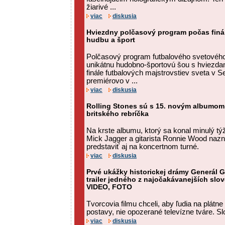
žiarivé ...
viac
diskusia
Hviezdny polčasový program počas finál
hudbu a šport
Polčasový program futbalového svetového
unikátnu hudobno-športovú šou s hviezda
finále futbalových majstrovstiev sveta v 
premiérovo v ...
viac
diskusia
Rolling Stones sú s 15. novým albumom
britského rebríčka
Na krste albumu, ktorý sa konal minulý t
Mick Jagger a gitarista Ronnie Wood nazna
predstaviť aj na koncertnom turné.
viac
diskusia
Prvé ukážky historickej drámy Generál Go
trailer jedného z najočakávanejších slo
VIDEO, FOTO
Tvorcovia filmu chceli, aby ľudia na plátne
postavy, nie opozerané televízne tváre. Sl
viac
diskusia