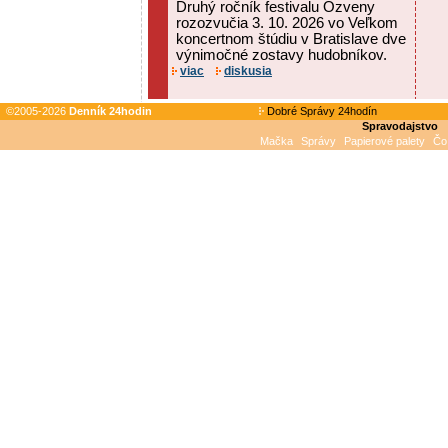
Druhý ročník festivalu Ozveny
rozozvučia 3. 10. 2026 vo Veľkom
koncertnom štúdiu v Bratislave dve
výnimočné zostavy hudobníkov.
viac
diskusia
©2005-2026
Denník 24hodin
Dobré Správy 24hodín
Spravodajstvo
Mačka
Správy
Papierové palety
Čo 