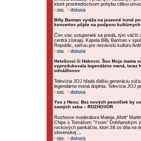
ktoré prostredníctvom pohybu citlivo umo
viac
diskusia
Billy Barman vyráža na jesenné turné po
koncertov pôjde na podporu kultúrnych 
Čím viac vstupeniek sa predá, tým väčší 
centrá získajú. Kapela Billy Barman v spo
Republic, sieťou pre nezávislú kultúru Anté
viac
diskusia
Hetešovci či Habovci. Šou Moja mama var
vyprodukovala legendárne mená, teraz h
odvážlivcov
Televízia JOJ hľadá ďalšiu generáciu súťaži
legendárne mená doplnia. Televízia JOJ pri
viac
diskusia
Yxo z Hexu: Bez nových pesničiek by sm
samých seba – ROZHOVOR
Rozhovor moderátora Mateja „Mett“ Martin
Chips s Tomášom "Yxom" Dohňanským z 
rockových pankáčov, ktorí žili zo dňa na d
slovenskej ...
viac
diskusia