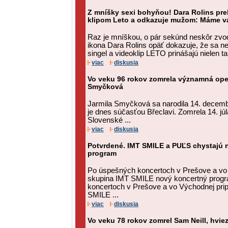
Z mníšky sexi bohyňou! Dara Rolins pr
klipom Leto a odkazuje mužom: Máme vá
Raz je mníškou, o pár sekúnd neskôr zvo
ikona Dara Rolins opäť dokazuje, že sa ne
singel a videoklip LETO prinášajú nielen tan
viac
diskusia
Vo veku 96 rokov zomrela významná ope
Smyčková
Jarmila Smyčková sa narodila 14. decembr
je dnes súčasťou Břeclavi. Zomrela 14. júl
Slovenské ...
viac
diskusia
Potvrdené. IMT SMILE a PUĽS chystajú 
program
Po úspešných koncertoch v Prešove a vo 
skupina IMT SMILE nový koncertný prog
koncertoch v Prešove a vo Východnej pri
SMILE ...
viac
diskusia
Vo veku 78 rokov zomrel Sam Neill, hvie