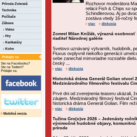
Rozhovor moderátora Mat
Príroda-Zvieratá
relácii Fish & Chips so 
Technika
Schindlerovou. Aj po dvo
Počítače
zostáva vtedy 16-ročný fe
Zábava
viac
diskusia
Video
Zomrel Milan Knížák, výrazná osobnosť
Hry
riaditeľ Národnej galérie
Karikatúry
Svetovo uznávaný výtvarník, hudobník, pe
Kohn
Fluxus ovplyvnil niekoľko generácií umelc
Pridajte sa
sebe zanechal mimoriadne rozsiahle dielo
český ...
Ste na Facebooku?
Ste na Twitteri?
viac
diskusia
Pridajte sa.
Historická dráma Generál Golian otvorí 2
Medzinárodného filmového festivalu Ci
Prvé dni od zverejnenia teaseru ukázali, ž
záujem. Medzinárodný filmový festival Ci
historická dráma Generál Golian. Film rež
viac
diskusia
Mobilná verzia
Tužina Gro(o)ve 2026 – Jedenásty ročník
výnimočné hudobné objavy, komunitnú a
prírode