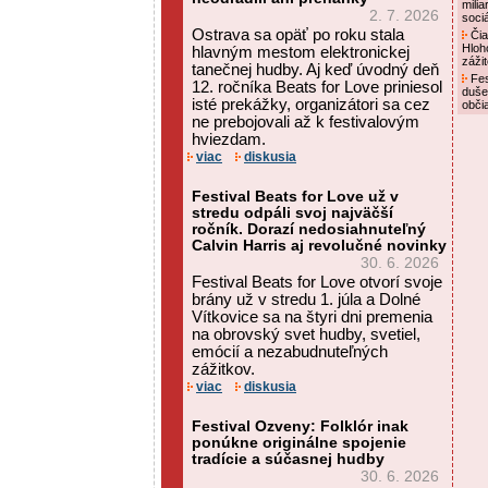
mili
2. 7. 2026
soci
Ostrava sa opäť po roku stala
Čia
Hloh
hlavným mestom elektronickej
záži
tanečnej hudby. Aj keď úvodný deň
Fes
12. ročníka Beats for Love priniesol
duše
isté prekážky, organizátori sa cez
obči
ne prebojovali až k festivalovým
hviezdam.
viac
diskusia
Festival Beats for Love už v
stredu odpáli svoj najväčší
ročník. Dorazí nedosiahnuteľný
Calvin Harris aj revolučné novinky
30. 6. 2026
Festival Beats for Love otvorí svoje
brány už v stredu 1. júla a Dolné
Vítkovice sa na štyri dni premenia
na obrovský svet hudby, svetiel,
emócií a nezabudnuteľných
zážitkov.
viac
diskusia
Festival Ozveny: Folklór inak
ponúkne originálne spojenie
tradície a súčasnej hudby
30. 6. 2026