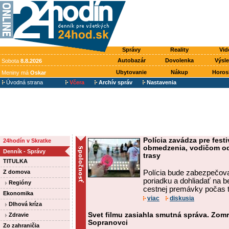
Správy
Reality
Vid
Autobazár
Dovolenka
Výsl
Sobota
8.8.2026
Ubytovanie
Nákup
Horos
Meniny má
Oskar
Úvodná strana
Včera
Archív správ
Nastavenia
Polícia zavádza pre fes
24hodín v Skratke
obmedzenia, vodičom od
Denník - Správy
trasy
TITULKA
Z domova
Polícia bude zabezpečov
poriadku a dohliadať na 
Regióny
cestnej premávky počas tr
Ekonomika
viac
diskusia
Dlhová kríza
Svet filmu zasiahla smutná správa. Zomre
Zdravie
Sopranovci
Zo zahraničia