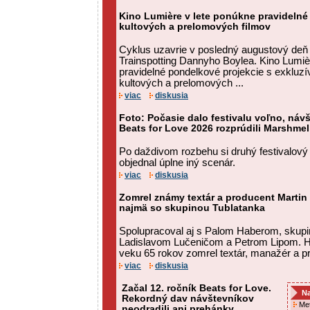
Kino Lumière v lete ponúkne pravidelné
kultových a prelomových filmov
Cyklus uzavrie v posledný augustový deň
Trainspotting Dannyho Boylea. Kino Lumiè
pravidelné pondelkové projekcie s exkluz
kultových a prelomových ...
viac
diskusia
Foto: Počasie dalo festivalu voľno, návš
Beats for Love 2026 rozprúdili Marshmel
Po daždivom rozbehu si druhý festivalový
objednal úplne iný scenár.
viac
diskusia
Zomrel známy textár a producent Martin
najmä so skupinou Tublatanka
Spolupracoval aj s Palom Haberom, skupi
Ladislavom Lučeničom a Petrom Lipom. H
veku 65 rokov zomrel textár, manažér a p
viac
diskusia
Začal 12. ročník Beats for Love.
Na
Rekordný dav návštevníkov
Met
neodradili ani prehánky