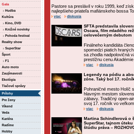
Gala
Pastore sa preslávil v roku 1999, keď zís
Hudba
najlepšieho priateľa mafiánskeho bossa T
viac
diskusia
Kultúra
Kino, DVD
SFTA predstavila slove
Knižné novinky
Oscara, film mladého rež
celovečerným debutom
Pohoda festival
Reality show
Finálneho kandidáta členo
SuperStar
spomedzi piatich hraných
sa zhodla nadpolovičná vä
Šport
prestížnu cenu Akadémie 
F1
viac
diskusia
Auto moto
Zaujímavosti
Legendy na pódiu a abs
zóne. Taký bol 17. roční
Ekológia
Tlačové správy
Pohraničné mesto Holíč s
Prílohy
hlavným mestom slovens
zábavy. Tradičný open-air 
Pre ženy
svoj 17. ročník vo veľkom 
Víkend
viac
diskusia
Veda
Martina Schindlerová o š
Kariéra
SuperStar, tajnom úteku 
Radíme
štúdiu práva – ROZHOV
Hobby