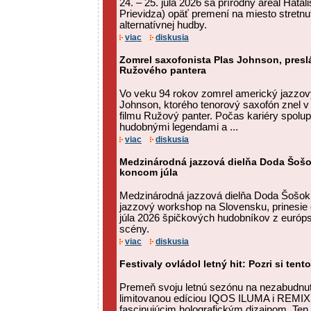
24. – 25. júla 2026 sa prírodný areál Hatal
Prievidza) opäť premení na miesto stretnut
alternatívnej hudby.
viac
diskusia
Zomrel saxofonista Plas Johnson, preslá
Ružového pantera
Vo veku 94 rokov zomrel americký jazzov
Johnson, ktorého tenorový saxofón znel v 
filmu Ružový panter. Počas kariéry spolu
hudobnými legendami a ...
viac
diskusia
Medzinárodná jazzová dielňa Doda Šošok
koncom júla
Medzinárodná jazzová dielňa Doda Šošok
jazzový workshop na Slovensku, prinesie 
júla 2026 špičkových hudobníkov z európsk
scény.
viac
diskusia
Festivaly ovládol letný hit: Pozri si tent
Premeň svoju letnú sezónu na nezabudnut
limitovanou edíciou IQOS ILUMA i REMIX,
fascinujúcim holografickým dizajnom. Ten