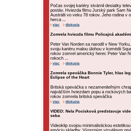
Počas svojej kariéry stvárnil desiatky tel
postáv. Hviezda filmu Jurský park Sam Ne
Austrálii vo veku 78 rokov. Jeho rodina v
herca ...
viac
diskusia
Zomrela hviezda filmu Policajná akadém
Peter Van Norden sa narodil v New Yorku,
svoju kariéru malou úlohou v komédii Squ
rokov zomrel americký herec Peter Van No
rokoch ...
viac
diskusia
Zomrela speváčka Bonnie Tyler, hlas leg
Eclipse of the Heart
Britská speváčka s nezameniteľným chrap
najväčším hviezdam popu a rockových bal
rokov zomrela britská speváčka
viac
diskusia
VIDEO: Nela Pocisková predstavuje vide
seba
Videoklip svojou minimalistickou estetiko
emóciu skladby. Výrazným vizuálnym prv