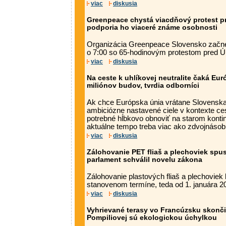
viac
diskusia
Greenpeace chystá viacdňový protest p
podporia ho viaceré známe osobnosti
Organizácia Greenpeace Slovensko začne
o 7:00 so 65-hodinovým protestom pred 
viac
diskusia
Na ceste k uhlíkovej neutralite čaká Eu
miliónov budov, tvrdia odborníci
Ak chce Európska únia vrátane Slovenska
ambiciózne nastavené ciele v kontexte cesty
potrebné hĺbkovo obnoviť na starom konti
aktuálne tempo treba viac ako zdvojnásobi
viac
diskusia
Zálohovanie PET fliaš a plechoviek spu
parlament schválil novelu zákona
Zálohovanie plastových fliaš a plechovie
stanovenom termíne, teda od 1. januára 2
viac
diskusia
Vyhrievané terasy vo Francúzsku skonči
Pompiliovej sú ekologickou úchylkou