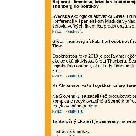
Boj proti klimatickej kríze len predstiera
Thunberg do politikov
Švédska ekologická aktivistka Greta Thun
konferencii v španielskom Madride vyhlásila
šéfovia veľkých firiem iba predstierajú, že 
viac
diskusia
Greta Thunberg získala titul osobnosť 
Time
Osobnosťou roka 2019 je podľa americké
ekologická aktivistka Greta Thunberg. Še
najmladšou osobou, akej kedy Time udelil te
za ...
viac
diskusia
Na Slovensku začali vyrábať palety šetr
Na Slovensku sa začali tiež produkovať pa
kompletne recyklovateľné a šetrné k príro
recyklovaného papiera.
viac
diskusia
Tohtoročný Ekofest je zameraný na sep
Ilustračná snímka.