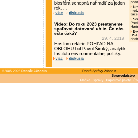
podo
biosféra schopná nahradiť za jeden
Nov
rok. ...
medz
viac
diskusia
tlač
Sen
Pred
Video: Do roku 2023 prestaneme
Hart
spaľovať dotované uhlie. Čo nás
Býv
ešte čaká?
USA 
29. 4. 2019
oboh
Hosťom relácie POHĽAD NA
OBLOHU bol Pavol Široký, analytik
Inštitútu environmentálnej politiky.
viac
diskusia
©2005-2026
Denník 24hodin
Dobré Správy 24hodín
Spravodajstvo
Mačka
Správy
Papierové palety
Čo 