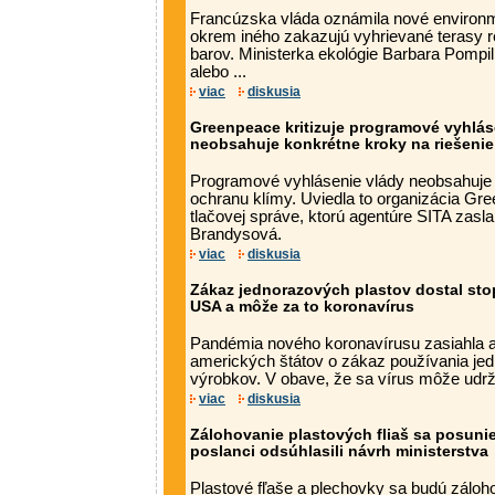
Francúzska vláda oznámila nové environme
okrem iného zakazujú vyhrievané terasy re
barov. Ministerka ekológie Barbara Pompili
alebo ...
viac
diskusia
Greenpeace kritizuje programové vyhláse
neobsahuje konkrétne kroky na riešenie 
Programové vyhlásenie vlády neobsahuje 
ochranu klímy. Uviedla to organizácia Gr
tlačovej správe, ktorú agentúre SITA zasla
Brandysová.
viac
diskusia
Zákaz jednorazových plastov dostal sto
USA a môže za to koronavírus
Pandémia nového koronavírusu zasiahla a
amerických štátov o zákaz používania je
výrobkov. V obave, že sa vírus môže udrž
viac
diskusia
Zálohovanie plastových fliaš sa posunie
poslanci odsúhlasili návrh ministerstva
Plastové fľaše a plechovky sa budú záloh