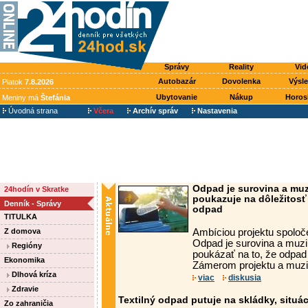
Správy
Reality
Vid
Autobazár
Dovolenka
Výsl
Piatok
7.8.2026
Ubytovanie
Nákup
Horos
Meniny má
Štefánia
Úvodná strana
Včera
Archív správ
Nastavenia
Odpad je surovina a muz
24hodín v Skratke
poukazuje na dôležitosť
Denník - Správy
odpad
TITULKA
Z domova
Ambíciou projektu spoloč
Odpad je surovina a muzi
Regióny
poukázať na to, že odpa
Ekonomika
Zámerom projektu a muzik
Dlhová kríza
viac
diskusia
Zdravie
Textilný odpad putuje na skládky, situá
Zo zahraničia