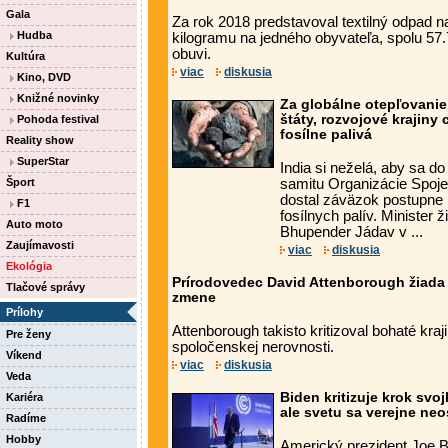
Gala
Za rok 2018 predstavoval textilný odpad n
Hudba
kilogramu na jedného obyvateľa, spolu 57.7
obuvi.
Kultúra
viac
diskusia
Kino, DVD
Knižné novinky
Za globálne otepľovani
štáty, rozvojové krajiny
Pohoda festival
fosílne palivá
Reality show
SuperStar
India si neželá, aby sa d
Šport
samitu Organizácie Spoj
dostal záväzok postupne u
F1
fosílnych palív. Minister 
Auto moto
Bhupender Jádav v ...
Zaujímavosti
viac
diskusia
Ekológia
Prírodovedec David Attenborough žiada k
Tlačové správy
zmene
Prílohy
Attenborough takisto kritizoval bohaté kra
Pre ženy
spoločenskej nerovnosti.
Víkend
viac
diskusia
Veda
Biden kritizuje krok sv
Kariéra
ale svetu sa verejne neo
Radíme
Hobby
Americký prezident Joe Bi