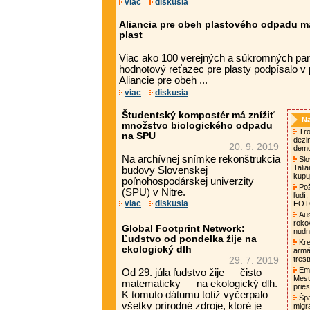
viac
diskusia
Aliancia pre obeh plastového odpadu má 
plast
Viac ako 100 verejných a súkromných par
hodnotový reťazec pre plasty podpísalo v p
Aliancie pre obeh ...
viac
diskusia
Študentský kompostér má znížiť
Na
množstvo biologického odpadu
Tro
na SPU
dezi
20. 9. 2019
demo
Na archívnej snímke rekonštrukcia
Slo
Tali
budovy Slovenskej
kupu
poľnohospodárskej univerzity
Pož
(SPU) v Nitre.
ľudí,
viac
diskusia
FO
Aust
roko
Global Footprint Network:
nud
Ľudstvo od pondelka žije na
Kre
ekologický dlh
armá
tres
29. 7. 2019
Emm
Od 29. júla ľudstvo žije — čisto
Mest
matematicky — na ekologický dlh.
pries
K tomuto dátumu totiž vyčerpalo
Špa
všetky prírodné zdroje, ktoré je
migra