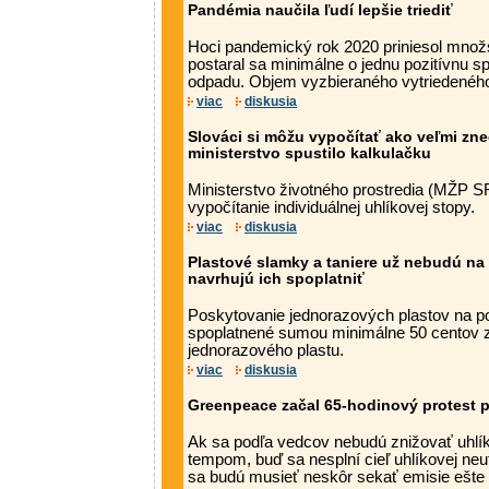
Pandémia naučila ľudí lepšie triediť
Hoci pandemický rok 2020 priniesol množ
postaral sa minimálne o jednu pozitívnu s
odpadu. Objem vyzbieraného vytriedeného 
viac
diskusia
Slováci si môžu vypočítať ako veľmi zne
ministerstvo spustilo kalkulačku
Ministerstvo životného prostredia (MŽP SR
vypočítanie individuálnej uhlíkovej stopy.
viac
diskusia
Plastové slamky a taniere už nebudú na
navrhujú ich spoplatniť
Poskytovanie jednorazových plastov na po
spoplatnené sumou minimálne 50 centov 
jednorazového plastu.
viac
diskusia
Greenpeace začal 65-hodinový protest 
Ak sa podľa vedcov nebudú znižovať uhlí
tempom, buď sa nesplní cieľ uhlíkovej neut
sa budú musieť neskôr sekať emisie ešte r