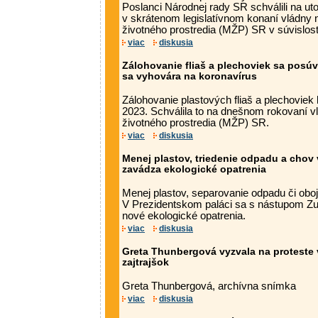
Poslanci Národnej rady SR schválili na ut
v skrátenom legislatívnom konaní vládny n
životného prostredia (MŽP) SR v súvislos
viac
diskusia
Zálohovanie fliaš a plechoviek sa posúv
sa vyhovára na koronavírus
Zálohovanie plastových fliaš a plechovie
2023. Schválila to na dnešnom rokovaní v
životného prostredia (MŽP) SR.
viac
diskusia
Menej plastov, triedenie odpadu a chov 
zavádza ekologické opatrenia
Menej plastov, separovanie odpadu či obo
V Prezidentskom paláci sa s nástupom Zuz
nové ekologické opatrenia.
viac
diskusia
Greta Thunbergová vyzvala na proteste v
zajtrajšok
Greta Thunbergová, archívna snímka
viac
diskusia