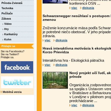
Príroda-Zvieratá
konferencii OSN ...
viac
diskusia
Technika
Počítače
Schwarzenegger nesúhlasí s postupom lí
Zábava
zmenou
Video
Zníženie konzumácie mäsa podľa Schwa
Hry
je potrebné niečo obetovať. V jeho prípade
Karikatúry
zdravia.
Kohn
viac
diskusia
Pridajte sa
Hravá interaktívna motivácia k ekologi
Ste na Facebooku?
Korzo Prievidza
Ste na Twitteri?
Pridajte sa.
Interaktívna hra - Ekologická pátračka
viac
diskusia
Nový projekt učí ľudí, a
prírode
Organizácia zodpovednos
sa spojila s Ústavom vere
Mobilná verzia
v Bratislave a Behaviour
v Londýne v pilotnom proj
predchádzanie ...
viac
diskusia