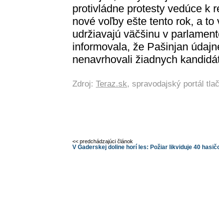
protivládne protesty vedúce k 
nové voľby ešte tento rok, a to v
udržiavajú väčšinu v parlamen
informovala, že Pašinjan údajne
nenavrhovali žiadnych kandidát
Zdroj:
Teraz.sk
, spravodajský portál tl
<< predchádzajúci článok
V Gaderskej doline horí les: Požiar likviduje 40 hasič