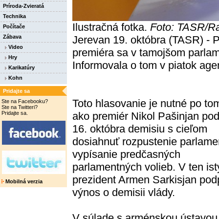
Príroda-Zvieratá
Technika
Ilustračná fotka.
Foto: TASR/R
Počítače
Jerevan 19. októbra (TASR) - 
Zábava
Video
premiéra sa v tamojšom parlam
Hry
Informovala o tom v piatok agen
Karikatúry
Kohn
Pridajte sa
Toto hlasovanie je nutné po to
Ste na Facebooku?
Ste na Twitteri?
ako premiér Nikol Pašinjan pod
Pridajte sa.
16. októbra demisiu s cieľom
dosiahnuť rozpustenie parlame
vypísanie predčasných
parlamentných volieb. V ten is
prezident Armen Sarkisjan pod
Mobilná verzia
výnos o demisii vlády.
V súlade s arménskou ústavou 