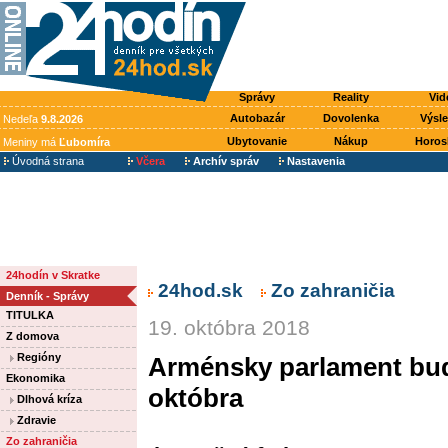
Správy
Reality
Vid
Autobazár
Dovolenka
Výsl
Nedeľa
9.8.2026
Ubytovanie
Nákup
Horos
Meniny má
Ľubomíra
Úvodná strana
Včera
Archív správ
Nastavenia
24hodín v Skratke
24hod.sk
Zo zahraničia
Denník - Správy
TITULKA
19. októbra 2018
Z domova
Regióny
Arménsky parlament bud
Ekonomika
októbra
Dlhová kríza
Zdravie
Zo zahraničia