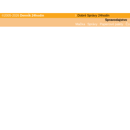
©2005-2026
Denník 24hodin
Dobré Správy 24hodín
Spravodajstvo
Mačka
Správy
Papierové palety
Čo 