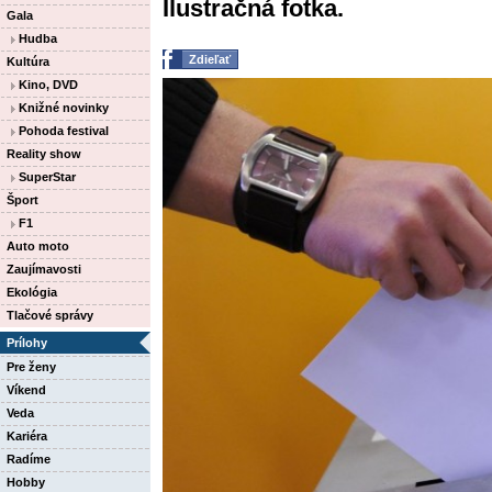
Ilustračná fotka.
Gala
Hudba
Zdieľať
Kultúra
Kino, DVD
Knižné novinky
Pohoda festival
Reality show
SuperStar
Šport
F1
Auto moto
Zaujímavosti
Ekológia
Tlačové správy
Prílohy
Pre ženy
Víkend
Veda
Kariéra
Radíme
Hobby