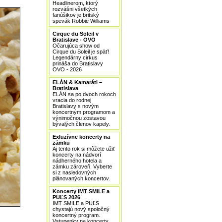
Headlinerom, ktorý
rozvášni všetkých
fanúšikov je britský
spevák Robbie Williams
Cirque du Soleil v
Bratislave - OVO
Očarujúca show od
Cirque du Soleil je späť!
Legendárny cirkus
prináša do Bratislavy
OVO - 2026
ELÁN & Kamaráti –
Bratislava
ELÁN sa po dvoch rokoch
vracia do rodnej
Bratislavy s novým
koncertným programom a
výnimočnou zostavou
bývalých členov kapely.
Exluzívne koncerty na
zámku
Aj tento rok si môžete užiť
koncerty na nádvorí
nádherného hotela a
zámku zároveň. Vyberte
si z nasledovných
plánovaných koncertov.
Koncerty IMT SMILE a
PUĽS 2026
IMT SMILE a PUĽS
chystajú nový spoločný
koncertný program.
Vstupenky na koncerty