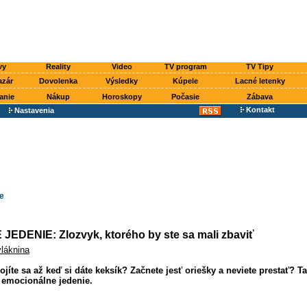
vy
Reality
Video
TV program
TV Tipy
azár
Dovolenka
Výsledky
Kúpele
Lacné letenky
anie
Nákup
Horoskopy
Počasie
Zábava
Kontakt
Nastavenia
e
DENIE: Zlozvyk, ktorého by ste sa mali zbaviť
vláknina
ojíte sa až keď si dáte keksík? Začnete jesť oriešky a neviete prestať? T
emocionálne jedenie.