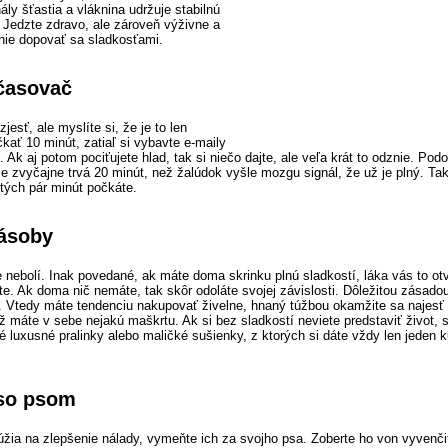
ly šťastia a vláknina udržuje stabilnú
. Jedzte zdravo, ale zároveň výživne a
nie dopovať sa sladkosťami.
 časovač
jesť, ale myslíte si, že je to len
kať 10 minút, zatiaľ si vybavte e-maily
ň. Ak aj potom pociťujete hlad, tak si niečo dajte, ale veľa krát to odznie. Pod
 zvyčajne trvá 20 minút, než žalúdok vyšle mozgu signál, že už je plný. Takž
 tých pár minút počkáte.
zásoby
 nebolí. Inak povedané, ak máte doma skrinku plnú sladkostí, láka vás to otvo
te. Ak doma nič nemáte, tak skôr odoláte svojej závislosti. Dôležitou zásadou
 Vtedy máte tendenciu nakupovať živelne, hnaný túžbou okamžite sa najesť 
 máte v sebe nejakú maškrtu. Ak si bez sladkostí neviete predstaviť život, s
 luxusné pralinky alebo maličké sušienky, z ktorých si dáte vždy len jeden k
 so psom
úžia na zlepšenie nálady, vymeňte ich za svojho psa. Zoberte ho von vyvenči