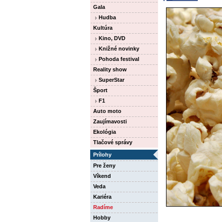
Gala
Hudba
Kultúra
Kino, DVD
Knižné novinky
Pohoda festival
Reality show
SuperStar
Šport
F1
Auto moto
Zaujímavosti
Ekológia
Tlačové správy
Prílohy
Pre ženy
Víkend
Veda
Kariéra
Radíme
Hobby