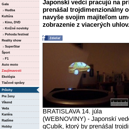
Japonskí vedci pracujú na pr
Gala
prenášal trojdimenzionálny o
Hudba
navyše svojim majiteľom um
Kultúra
Kino, DVD
zobrazenie z viacerých uhlov. 
Knižné novinky
Pohoda festival
Zdieľať
Reality show
SuperStar
Šport
F1
Auto moto
Zaujímavosti
Ekológia
Tlačové správy
Prílohy
Pre ženy
Víkend
Veda
BRATISLAVA 14. júla
Kariéra
(WEBNOVINY) - Japonskí vedci 
Radíme
gCubik, ktorý by prenášal troj
Hobby