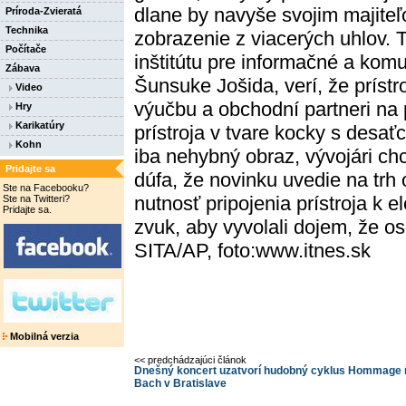
dlane by navyše svojim majite
Príroda-Zvieratá
Technika
zobrazenie z viacerých uhlov.
Počítače
inštitútu pre informačné a kom
Zábava
Šunsuke Jošida, verí, že prístro
Video
výučbu a obchodní partneri na 
Hry
Karikatúry
prístroja v tvare kocky s desať
Kohn
iba nehybný obraz, vývojári ch
Pridajte sa
dúfa, že novinku uvedie na trh 
Ste na Facebooku?
nutnosť pripojenia prístroja k 
Ste na Twitteri?
Pridajte sa.
zvuk, aby vyvolali dojem, že o
SITA/AP, foto:www.itnes.sk
Mobilná verzia
<< predchádzajúci článok
Dnešný koncert uzatvorí hudobný cyklus Hommage 
Bach v Bratislave