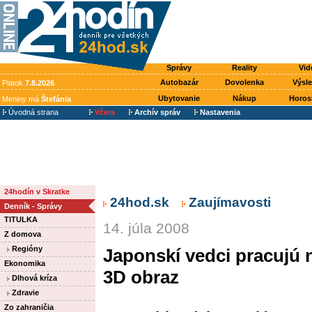
Správy
Reality
Vid
Autobazár
Dovolenka
Výsl
Piatok
7.8.2026
Ubytovanie
Nákup
Horos
Meniny má
Štefánia
Úvodná strana
Včera
Archív správ
Nastavenia
24hodín v Skratke
24hod.sk
Zaujímavosti
Denník - Správy
TITULKA
14. júla 2008
Z domova
Regióny
Japonskí vedci pracujú n
Ekonomika
3D obraz
Dlhová kríza
Zdravie
Zo zahraničia