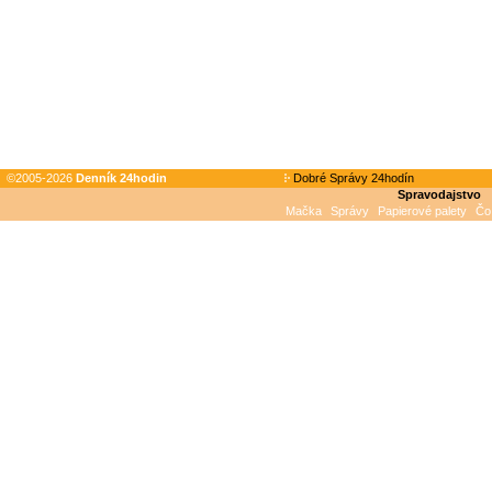
©2005-2026
Denník 24hodin
Dobré Správy 24hodín
Spravodajstvo
Mačka
Správy
Papierové palety
Čo 