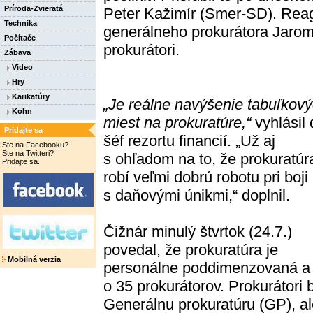
Príroda-Zvieratá
Peter Kažimír (Smer-SD). Rea
Technika
generálneho prokurátora Jaromí
Počítače
prokurátori.
Zábava
Video
Hry
Karikatúry
„Je reálne navýšenie tabuľkov
Kohn
miest na prokuratúre,“
vyhlásil
Pridajte sa
šéf rezortu financií. „Už aj
Ste na Facebooku?
Ste na Twitteri?
s ohľadom na to, že prokuratúra
Pridajte sa.
robí veľmi dobrú robotu pri boji
s daňovými únikmi,“ doplnil.
Čižnár minulý štvrtok (24.7.)
povedal, že prokuratúra je
Mobilná verzia
personálne poddimenzovaná a 
o 35 prokurátorov. Prokurátori 
Generálnu prokuratúru (GP), a