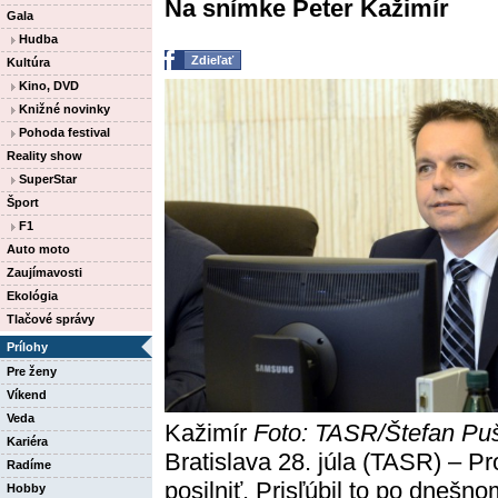
Na snímke Peter Kažimír
Gala
Hudba
Zdieľať
Kultúra
Kino, DVD
Knižné novinky
Pohoda festival
Reality show
SuperStar
Šport
F1
Auto moto
Zaujímavosti
Ekológia
Tlačové správy
Prílohy
Pre ženy
Víkend
Veda
Kažimír
Foto: TASR/Štefan Pu
Kariéra
Bratislava 28. júla (TASR) – P
Radíme
posilniť. Prisľúbil to po dnešno
Hobby