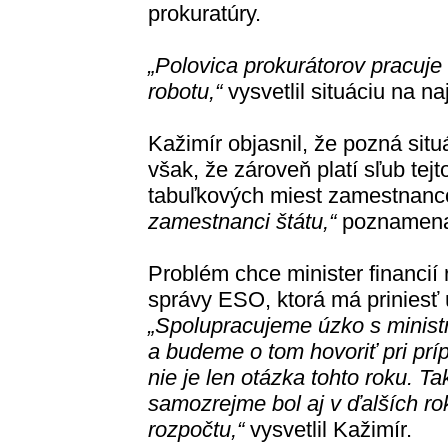
prokuratúry.
„Polovica prokurátorov pracuje 
robotu,“
vysvetlil situáciu na n
Kažimír objasnil, že pozná sit
však, že zároveň platí sľub tej
tabuľkových miest zamestnanc
zamestnanci štátu,“
poznamena
Problém chce minister financií 
správy ESO, ktorá má priniesť 
„Spolupracujeme úzko s minis
a budeme o tom hovoriť pri príp
nie je len otázka tohto roku. T
samozrejme bol aj v ďalších ro
rozpočtu,“
vysvetlil Kažimír.