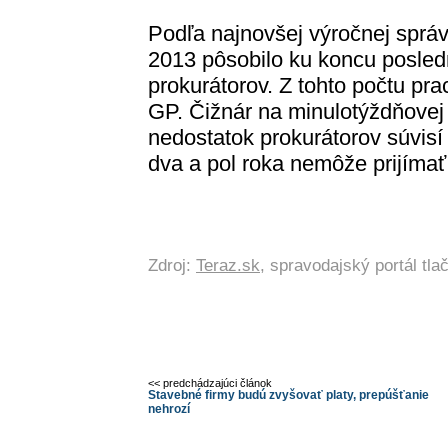
Podľa najnovšej výročnej sprá
2013 pôsobilo ku koncu posled
prokurátorov. Z tohto počtu pr
GP. Čižnár na minulotýždňovej t
nedostatok prokurátorov súvisí 
dva a pol roka nemôže prijímať
Zdroj:
Teraz.sk
, spravodajský portál tl
<< predchádzajúci článok
Stavebné firmy budú zvyšovať platy, prepúšťanie
nehrozí