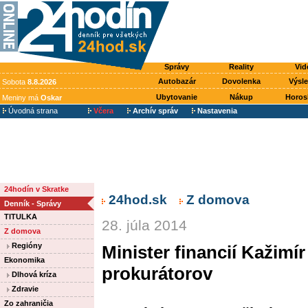
Správy
Reality
Vid
Autobazár
Dovolenka
Výsl
Sobota
8.8.2026
Ubytovanie
Nákup
Horos
Meniny má
Oskar
Úvodná strana
Včera
Archív správ
Nastavenia
24hodín v Skratke
24hod.sk
Z domova
Denník - Správy
TITULKA
28. júla 2014
Z domova
Regióny
Minister financií Kažimír
Ekonomika
prokurátorov
Dlhová kríza
Zdravie
Zo zahraničia