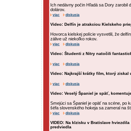
Ich nedávny počin Hľadá sa Dory zarobil d
dolárov.
viac
diskusia
Video: Delfín je atrakciou Kielskeho pri
Hovorca kielskej polície vysvetlil, že delf
zálive už niekoľko rokov.
viac
diskusia
Video: Študenti z Nitry natočili fantasti
viac
diskusia
Video: Najkrajší krátky film, ktorý ziskal
viac
diskusia
Video: Veselý Španiel je späť, komentuje
Smejúci sa Španiel je opäť na scéne, po 
šéfa slovenského hokeja sa zameral na štr
viac
diskusia
VIDEO: Na klzisku v Bratislave hviezdila
predviedla