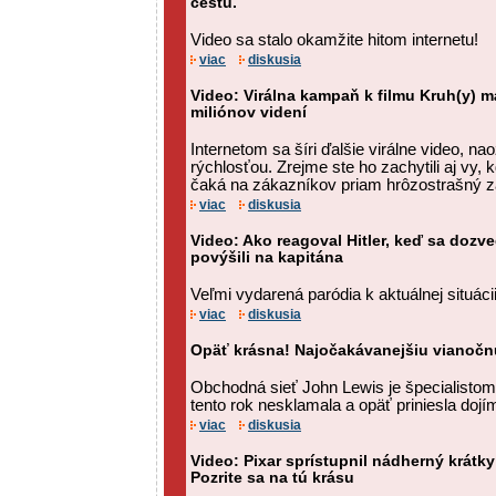
cestu.
Video sa stalo okamžite hitom internetu!
viac
diskusia
Video: Virálna kampaň k filmu Kruh(y) m
miliónov videní
Internetom sa šíri ďalšie virálne video, n
rýchlosťou. Zrejme ste ho zachytili aj vy, 
čaká na zákazníkov priam hrôzostrašný z
viac
diskusia
Video: Ako reagoval Hitler, keď sa dozv
povýšili na kapitána
Veľmi vydarená paródia k aktuálnej situáci
viac
diskusia
Opäť krásna! Najočakávanejšiu vianočnú
Obchodná sieť John Lewis je špecialistom
tento rok nesklamala a opäť priniesla dojí
viac
diskusia
Video: Pixar sprístupnil nádherný krátky
Pozrite sa na tú krásu