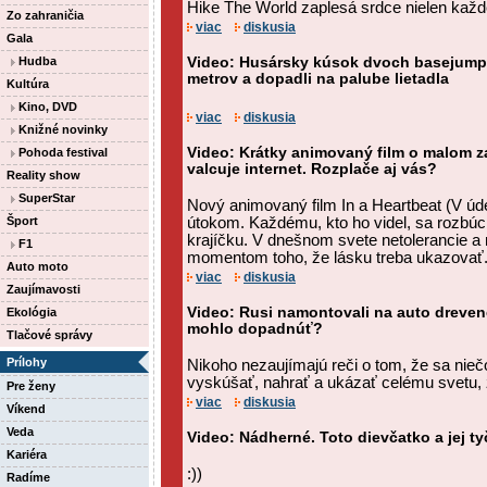
Hike The World zaplesá srdce nielen každ
Zo zahraničia
viac
diskusia
Gala
Hudba
Video: Husársky kúsok dvoch basejumpe
metrov a dopadli na palube lietadla
Kultúra
Kino, DVD
viac
diskusia
Knižné novinky
Video: Krátky animovaný film o malom 
Pohoda festival
valcuje internet. Rozplače aj vás?
Reality show
SuperStar
Nový animovaný film In a Heartbeat (V úde
Šport
útokom. Každému, kto ho videl, sa rozbúc
krajíčku. V dnešnom svete netolerancie a 
F1
momentom toho, že lásku treba ukazovať
Auto moto
viac
diskusia
Zaujímavosti
Video: Rusi namontovali na auto drevené
Ekológia
mohlo dopadnúť?
Tlačové správy
Prílohy
Nikoho nezaujímajú reči o tom, že sa niečo
vyskúšať, nahrať a ukázať celému svetu, ž
Pre ženy
viac
diskusia
Víkend
Veda
Video: Nádherné. Toto dievčatko a jej ty
Kariéra
:))
Radíme