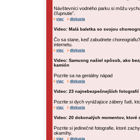
Návštevníci vodného parku si môžu vychu
čľupnutie".
viac
diskusia
Video: Malá baletka so svojou choreogra
Čo sa stane, keď zabudnete choreografiu? 
internetu.
viac
diskusia
Video: Samusng našiel spôsob, ako be
kamión
Pozrite sa na geniálny nápad
viac
diskusia
Video: 23 najnebezpečnejších fotografií
Pozrite si dych vyrážajúce zábery ľudí, ktor
viac
diskusia
Video: 20 dokonalých momentov, ktoré 
Pozrite si jedinečné fotografie, ktoré zac
okamihy.
viac
diskusia