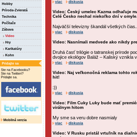
viac
diskusia
Hobby
Príroda-Zvieratá
Video: Český umelec Kazma odhaľuje man
Celé Česko nechal niekoľko dní v omyle
Technika
Počítače
Najväčší televizny škandál všetkých čias..
Zábava
viac
diskusia
Video
Video: Nasnímali medvede ako nikdy pr
Hry
Karikatúry
Druhá časť trilógie o tatranskej prírode 
Kohn
dvojice ekológov Baláž – Kaliský vznikla 
viac
diskusia
Pridajte sa
Ste na Facebooku?
Video: Naj veľkonočná reklama tohto roka
Ste na Twitteri?
hit!
Pridajte sa.
:))
viac
diskusia
Video: Film Cuky Luky bude mať premiéru 
virálnym hitom
My sme sa veru dobre nasmialy
Mobilná verzia
viac
diskusia
Video: V Rusku pristál vrtuľník na diaľni