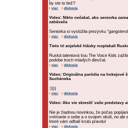
by ste to tiež?
viac
diskusia
Video: Nikto nečakal, ako seniorka zare
zabávača
Seniorka si vyslúžila prezývku "gangsters
viac
diskusia
Tieto tri anjelské hlásky rozplakali Rusk
Ruská talentová šou The Voice Kids zažil
podobe troch mladých dievčat.
viac
diskusia
Video: Originálna paródia na hokejové 
Sucháneka
:))))
viac
diskusia
Video: Ako vie skresliť vaše predstavy al
Nie je žiadnou novinkou, že počas popíja
vnímanie o sebe a o svojom okolí, no ale a
ktoré vám odhalí krutú pravdu!
viac
diskusia