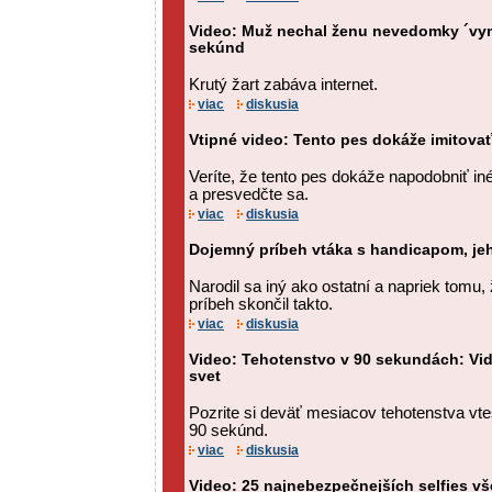
Video: Muž nechal ženu nevedomky ´vy
sekúnd
Krutý žart zabáva internet.
viac
diskusia
Vtipné video: Tento pes dokáže imitovať
Veríte, že tento pes dokáže napodobniť iné
a presvedčte sa.
viac
diskusia
Dojemný príbeh vtáka s handicapom, je
Narodil sa iný ako ostatní a napriek tomu, ž
príbeh skončil takto.
viac
diskusia
Video: Tehotenstvo v 90 sekundách: Vi
svet
Pozrite si deväť mesiacov tehotenstva v
90 sekúnd.
viac
diskusia
Video: 25 najnebezpečnejších selfies vš