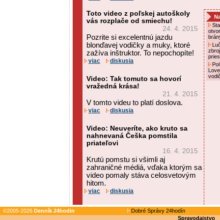
Toto video z poľskej autoškoly
Na
vás rozplače od smiechu!
Sta
24. 4. 2015
otvo
Pozrite si excelentnú jazdu
brán
blonďavej vodičky a muky, ktoré
Luč
zbro
zažíva inštruktor. To nepochopíte!
prie
viac
diskusia
Pol
Love
vodi
Video: Tak tomuto sa hovorí
vražedná krása!
21. 4. 2015
V tomto videu to platí doslova.
viac
diskusia
Video: Neuveríte, ako kruto sa
nahnevaná Češka pomstila
priateľovi
16. 4. 2015
Krutú pomstu si všimli aj
zahraničné médiá, vďaka ktorým sa
video pomaly stáva celosvetovým
hitom.
viac
diskusia
©2005-2026
Denník 24hodin
Dobré Správy 24hodín
Spravodajstvo