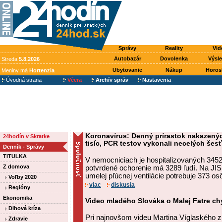
Správy
Reality
Vid
Autobazár
Dovolenka
Výsl
Streda
5.8.2026
Ubytovanie
Nákup
Horos
Meniny má
Hortenzia
Úvodná strana
Včera
Archív správ
Nastavenia
Koronavírus: Denný prírastok nakazený
24hodín v Skratke
tisíc, PCR testov vykonali necelých šesť
Denník - Správy
TITULKA
V nemocniciach je hospitalizovaných 3452 
Z domova
potvrdené ochorenie má 3289 ľudí. Na JIS
umelej pľúcnej ventilácie potrebuje 373 os
Voľby 2020
viac
diskusia
Regióny
Ekonomika
Video mladého Slováka o Malej Fatre chy
Dlhová kríza
Pri najnovšom videu Martina Víglaského z
Zdravie