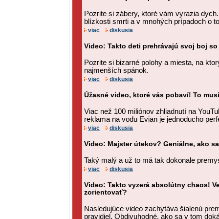
Pozrite si zábery, ktoré vám vyrazia dych. T
blízkosti smrti a v mnohých prípadoch o to
viac
diskusia
Video: Takto deti prehrávajú svoj boj 
Pozrite si bizarné polohy a miesta, na kto
najmenších spánok.
viac
diskusia
Úžasné video, ktoré vás pobaví! To musí
Viac než 100 miliónov zhliadnutí na YouTu
reklama na vodu Evian je jednoducho perf
viac
diskusia
Video: Majster útekov? Geniálne, ako sa
Taký malý a už to má tak dokonale premys
viac
diskusia
Video: Takto vyzerá absolútny chaos! Ve
zorientovať?
Nasledujúce video zachytáva šialenú pre
pravidiel. Obdivuhodné, ako sa v tom doká