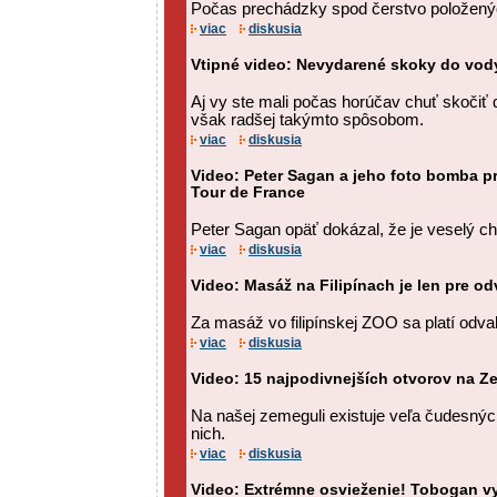
Počas prechádzky spod čerstvo položenýc
viac
diskusia
Vtipné video: Nevydarené skoky do vod
Aj vy ste mali počas horúčav chuť skočiť
však radšej takýmto spôsobom.
viac
diskusia
Video: Peter Sagan a jeho foto bomba pr
Tour de France
Peter Sagan opäť dokázal, že je veselý chl
viac
diskusia
Video: Masáž na Filipínach je len pre odv
Za masáž vo filipínskej ZOO sa platí odva
viac
diskusia
Video: 15 najpodivnejších otvorov na Z
Na našej zemeguli existuje veľa čudesných
nich.
viac
diskusia
Video: Extrémne osvieženie! Tobogan vy