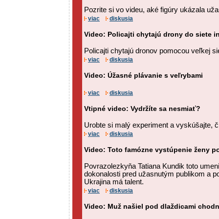
Pozrite si vo videu, aké figúry ukázala u
viac
diskusia
Video: Policajti chytajú drony do siete
Policajti chytajú dronov pomocou veľkej si
viac
diskusia
Video: Úžasné plávanie s veľrybami
viac
diskusia
Vtipné video: Vydržíte sa nesmiať?
Urobte si malý experiment a vyskúšajte, či
viac
diskusia
Video: Toto famózne vystúpenie ženy po
Povrazolezkyňa Tatiana Kundik toto umenie
dokonalosti pred užasnutým publikom a por
Ukrajina má talent.
viac
diskusia
Video: Muž našiel pod dlaždicami chodn