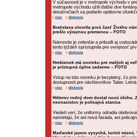
V súčasnosti je v metropole východu v pr
metropole východu ožili ďalšie dve fontán
desaťročiach sa podarilo opätovne sfunkč
viac
diskusia
Bratislava otvorila prvú časť Živého ná
prešlo výraznou premenou – FOTO
Námestie je zelenšie a pribudli aj vodozád
tento týždeň sprístupnila pre verejnosť prv
viac
diskusia
Hrebienok má novinku pre malých aj veľ
je prístupná úplne zadarmo – FOTO
Vstup na túto novinku je bezplatný, čo pris
dostupnosti pre návštevníkov Tatier. Letn
viac
diskusia
Hitlerov rodný dom dostal novú úlohu. 
neonacistov je policajná stanica
Viedeň verí, že uniformy odradia obdivovat
namietajú, že ani nová fasáda, ani policajn
viac
diskusia
Maďarské jazero vysychá, turisti miznú. 