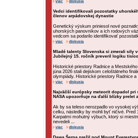
viac
diskusia
Vedci identifikovali pozostatky uhorského
členov arpádovskej dynastie
Genetický výskum priniesol nové poznat
uhorských panovníkov a ich rodových v
vedcom sa podarilo identifikovať pozostatk
viac
diskusia
Mladé talenty Slovenska si zmerali sily 
Jubilejný 15. ročník preveril logiku tisíc
Historické priestory Radnice a Mestského
júna 2026 stali dejiskom celoštátneho finál
olympiády. Historické priestory Radnice a
viac
diskusia
Najväčší európsky meteorit dopadol pri
NASA upozorňuje na ďalší blízky prelet 
Ak by sa teleso nerozpadlo vo vysokej v
celku, následky by mohli byť ničivé. Pred 
Karpatmi mohutný výbuch, ktorý si miestni
nevedeli ...
viac
diskusia
Dawa Šerpa prežil pod Mount Everestvom