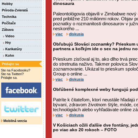
dinosaura
Hobby
Príroda-Zvieratá
Paleontológovia objavili v Zimbabwe nový d
Technika
pred približne 210 miliónmi rokov. Objav 
Počítače
poznatky o rozmanitosti dinosaurov v južne
neskorého ...
Zábava
viac
diskusia
Video
Hry
Obľubujú Slováci zoznamky? Prieskum uk
partnera a koľkým ide o sex na jednu no
Karikatúry
Kohn
Prieskum zisťoval aj to, ako dlho trvá pre
do stretnutia naživo. Takmer polovica Slov
Pridajte sa
zoznamovanie. Ukázal to prieskum spol
Ste na Facebooku?
Group o online ...
Ste na Twitteri?
Pridajte sa.
viac
diskusia
Obľúbené komplexné weby fungujú pod
Patríte k čitateľom, ktorí neustále hľadajú
bývaní, zdravom životnom štýle, móde, ce
technológiách alebo vyhľadávate online z
viac
diskusia
Mobilná verzia
V Košiciach ožili ďalšie dve fontány, je
po viac ako 20 rokoch – FOTO