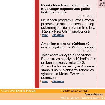
Vstu
Raketa New Glenn spoločnosti
dost
Blue Origin explodovala počas
testu na Floride
29. 5. 2026
Neúspech programu Jeffa Bezosa
predstavuje ďalší problém v súboji
súkromných firiem o vesmírne lety.
Raketa New Glenn spoločnosti
viac
diskusia
Američan prekonal rýchlostný
rekord výstupu na Mount Everest
28. 5. 2026
Tyler Andrews vystúpil na vrchol
Everestu za necelých 10 hodín, čím
prekonal rekord z roku 2003.
Americký horolezec Tyler Andrews
stanovil nový rýchlostný rekord vo
výstupe na Mount Everest s
pomocou ...
viac
diskusia
©2005-2026
Denník 24hodin
Dobré Správy 24hodín
Spravodajstvo
Mačka
Správy
Papierové palety
Čo 