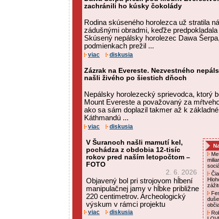
zachránili ho kúsky čokolády
Rodina skúseného horolezca už stratila ná
zádušnými obradmi, keďže predpokladala 
Skúsený nepálsky horolezec Dawa Šerpa,
podmienkach prežil ...
viac
diskusia
Zázrak na Evereste. Nezvestného nepá
našli živého po šiestich dňoch
Nepálsky horolezecký sprievodca, ktorý b
Mount Evereste a považovaný za mŕtveho,
ako sa sám doplazil takmer až k základn
Káthmandú ...
viac
diskusia
V Šuranoch našli mamutí kel,
Na
pochádza z obdobia 12-tisíc
Met
rokov pred naším letopočtom –
mili
FOTO
soci
2. 6. 2026
Čia
Hloh
Objavený bol pri strojovom hĺbení
záži
manipulačnej jamy v hĺbke približne
Fes
220 centimetrov. Archeologický
duše
výskum v rámci projektu
obči
viac
diskusia
Rob
LOVE