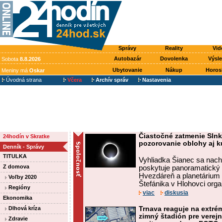
Správy
Reality
Vid
Autobazár
Dovolenka
Výsl
Sobota
8.8.2026
Ubytovanie
Nákup
Horos
Meniny má
Oskar
Úvodná strana
Včera
Archív správ
Nastavenia
Čiastočné zatmenie Slnk
24hodín v Skratke
pozorovanie oblohy aj ku
Denník - Správy
TITULKA
Vyhliadka Šianec sa nac
Z domova
poskytuje panoramatický v
Hvezdáreň a planetárium 
Voľby 2020
Štefánika v Hlohovci organi
Regióny
viac
diskusia
Ekonomika
Dlhová kríza
Trnava reaguje na extré
zimný štadión pre verejn
Zdravie