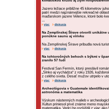
klimatickou krízou aj zlým hospodárení
Jazero ležiace približne 45 kilometrov ju
patrí medzi najznámejšie rekreačné oblast
maďarskom jazere Velence, ktoré bolo ke
...
viac
diskusia
Na Zemplínskej Šírave otvorili unikátne
ponúkne saunu aj vírivku
Na Zemplínskej Šírave pribudla nová turist
viac
diskusia
Na tohtoročných behoch s býkmi v špan
zranilo 57 ľudí
Festival San Fermín, ktorý preslávil ro
„Slnko aj vychádza“ z roku 1926, každoro
z celého sveta. Desať mužov utrpelo v uto
viac
diskusia
Archeológovia v Guatemale identifikov
astronóma a matematika
Výskum nástenných malieb v archeologicke
Xultun priniesol prvé známe meno maysk
matematika. Vedci ho rozlúštili z viac ak