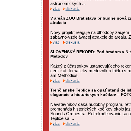
astronomických ...
viac
diskusia
V areáli ZOO Bratislava pribudne nová 
atrakcia
Nový projekt reaguje na dlhodobý záujem 
zábavno-vzdelávacej atrakcie do areálu. ZO
viac
diskusia
SLOVENSKÝ REKORD: Pod hradom v Nitre 
Metodov
Každý z účastníkov ustanovujúceho rekor
certifikát, tematický medovník a tričko s n
am Methodius.
viac
diskusia
Trenčianske Teplice sa opäť stanú deji
elegancie a historických kočíkov – FOT
Návštevníkov čaká hudobný program, retro
promenáda historických kočíkov okolo jaz
Sounds Orchestra. Retrokočíkovanie sa o
Teplice sa ...
viac
diskusia