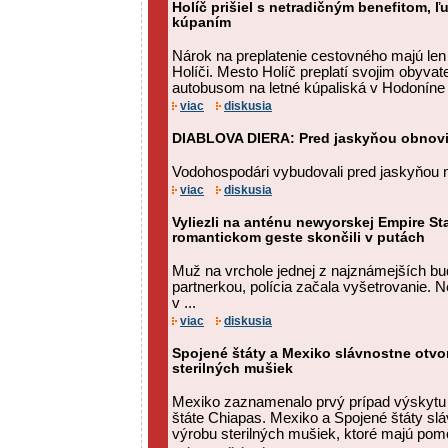
Holíč prišiel s netradičným benefitom, ľ
kúpaním
Nárok na preplatenie cestovného majú len
Holíči. Mesto Holíč preplatí svojim obyva
autobusom na letné kúpaliská v Hodoníne al
viac
diskusia
DIABLOVA DIERA: Pred jaskyňou obnovil
Vodohospodári vybudovali pred jaskyňou n
viac
diskusia
Vyliezli na anténu newyorskej Empire St
romantickom geste skončili v putách
Muž na vrchole jednej z najznámejších bu
partnerkou, polícia začala vyšetrovanie. 
v ...
viac
diskusia
Spojené štáty a Mexiko slávnostne otvor
sterilných mušiek
Mexiko zaznamenalo prvý prípad výskytu 
štáte Chiapas. Mexiko a Spojené štáty sláv
výrobu sterilných mušiek, ktoré majú pomôcť