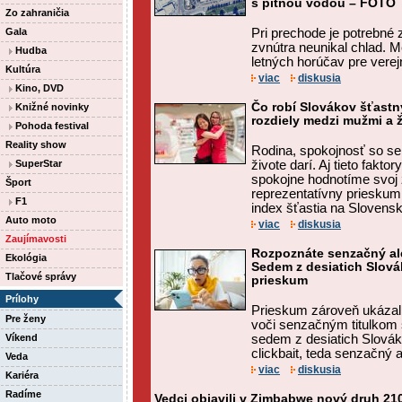
s pitnou vodou – FOTO
Zo zahraničia
Gala
Pri prechode je potrebné 
zvnútra neunikal chlad. 
Hudba
letných horúčav pre verejn
Kultúra
viac
diskusia
Kino, DVD
Čo robí Slovákov šťastn
Knižné novinky
rozdiely medzi mužmi a ž
Pohoda festival
Reality show
Rodina, spokojnosť so se
SuperStar
živote darí. Aj tieto fakto
spokojne hodnotíme svoj 
Šport
reprezentatívny prieskum
F1
index šťastia na Slovensku
Auto moto
viac
diskusia
Zaujímavosti
Rozpoznáte senzačný ale
Ekológia
Sedem z desiatich Slová
Tlačové správy
prieskum
Prílohy
Prieskum zároveň ukázal,
Pre ženy
voči senzačným titulkom s
Víkend
sedem z desiatich Slová
clickbait, teda senzačný al
Veda
viac
diskusia
Kariéra
Radíme
Vedci objavili v Zimbabwe nový druh 21