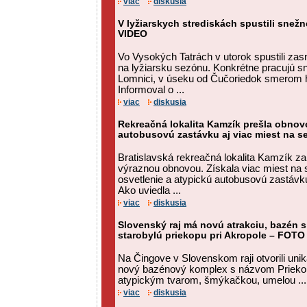
viac
diskusia
V lyžiarskych strediskách spustili snežné
VIDEO
Vo Vysokých Tatrách v utorok spustili zas
na lyžiarsku sezónu. Konkrétne pracujú sn
Lomnici, v úseku od Čučoriedok smerom h
Informoval o ...
viac
diskusia
Rekreačná lokalita Kamzík prešla obnovo
autobusovú zastávku aj viac miest na 
Bratislavská rekreačná lokalita Kamzík za
výraznou obnovou. Získala viac miest na 
osvetlenie a atypickú autobusovú zastávku
Ako uviedla ...
viac
diskusia
Slovenský raj má novú atrakciu, bazén
starobylú priekopu pri Akropole – FOTO
Na Čingove v Slovenskom raji otvorili unik
nový bazénový komplex s názvom Priekop
atypickým tvarom, šmýkačkou, umelou ...
viac
diskusia