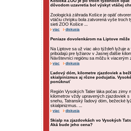
Košická ZOO je po troch týždňoch opäť 
dôvodom uzavretia bol výskyt vtáčej ch
Zoologická záhrada Košice je opäť otvoren
vtáčiu chrípku bola zatvorená vyše troch 
sieti ZOO Košice ...
viac
diskusia
Peniaze dovolenkárom na Liptove môže u
Na Liptove sa už viac ako týždeň lyžuje a 
pribúdajú pre lyžiarov v Jasnej ďalšie kilo
Návštevníci regiónu sa môžu k viacerým 
viac
diskusia
Ľadový dóm, kilometre zjazdoviek a bežk
skialpinizmus aj rôzne podujatia. Vysok
ponúknuť
Región Vysokých Tatier láka počas zimy 
kilometrov vždy upravených zjazdoviek 
snehu, Tatranský ľadový dóm, bežecké lyžo
skialpinizmus. ...
viac
diskusia
Skialp na zjazdovkách vo Vysokých Tatr
Aká bude jeho cena?