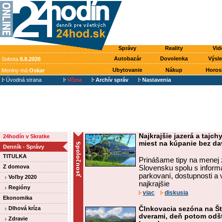
Správy
Reality
Vid
Autobazár
Dovolenka
Výsl
Sobota
8.8.2026
Ubytovanie
Nákup
Horos
Meniny má
Oskar
Úvodná strana
Včera
Archív správ
Nastavenia
Najkrajšie jazerá a tajc
24hodín v Skratke
miest na kúpanie bez d
Denník - Správy
TITULKA
Prinášame tipy na menej 
Z domova
Slovensku spolu s inform
parkovaní, dostupnosti a 
Voľby 2020
najkrajšie
Regióny
viac
diskusia
Ekonomika
Dlhová kríza
Člnkovacia sezóna na Št
dverami, deň potom odšt
Zdravie