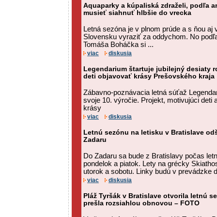
Aquaparky a kúpaliská zdraželi, podľa a
musieť siahnuť hlbšie do vrecka
Letná sezóna je v plnom prúde a s ňou aj
Slovensku vyraziť za oddychom. No podľa
Tomáša Boháčka si ...
viac
diskusia
Legendarium štartuje jubilejný desiaty r
deti objavovať krásy Prešovského kraja
Zábavno-poznávacia letná súťaž Legendar
svoje 10. výročie. Projekt, motivujúci deti 
krásy
viac
diskusia
Letnú sezónu na letisku v Bratislave od
Zadaru
Do Zadaru sa bude z Bratislavy počas letn
pondelok a piatok. Lety na grécky Skiath
utorok a sobotu. Linky budú v prevádzke 
viac
diskusia
Pláž Tyršák v Bratislave otvorila letnú
prešla rozsiahlou obnovou – FOTO