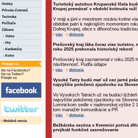
Hobby
Turistický autobus Krupanská fčela bud
Krupej premávať v období kvitnutia ruž
Príroda-Zvieratá
Technika
V máji a júni v miestnom rozáriu kvitne vi
Počítače
obdobie patrí k najkrajším momentom rok
Dolnej Krupej, obce s dlhoročnou tradíciou 
Zábava
viac
diskusia
Video
Hry
Prešovský kraj láka čoraz viac turistov,
roku 2025 prekonala historický rekord
Karikatúry
Kohn
Prešovský kraj zaznamenal v roku 2025 hi
Pridajte sa
návštevnosť. Podľa údajov
viac
diskusia
Ste na Facebooku?
Ste na Twitteri?
Pridajte sa.
Vysoké Tatry budú mať už cez jarné prá
najvyššie položenú zjazdovku na Slov
Vo Vysokých Tatrách už na budúci týždeň
najvyššie položenej zjazdovky na Sloven
Lomnickom sedle v nadmorskej výške 2 19
tom manažér komunikácie a PR
viac
diskusia
Mobilná verzia
Bežkárska sezóna v Kremnici potrvá dlhš
prvýkrát funkčné zasnežovanie