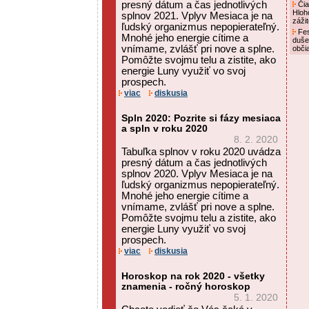
presný dátum a čas jednotlivých
Čia
Hloh
splnov 2021. Vplyv Mesiaca je na
záži
ľudský organizmus nepopierateľný.
Fes
Mnohé jeho energie cítime a
duše
vnímame, zvlášť pri nove a splne.
obči
Pomôžte svojmu telu a zistite, ako
energie Luny využiť vo svoj
prospech.
viac
diskusia
Spln 2020: Pozrite si fázy mesiaca
a spln v roku 2020
8. 2. 2020
Tabuľka splnov v roku 2020 uvádza
presný dátum a čas jednotlivých
splnov 2020. Vplyv Mesiaca je na
ľudský organizmus nepopierateľný.
Mnohé jeho energie cítime a
vnímame, zvlášť pri nove a splne.
Pomôžte svojmu telu a zistite, ako
energie Luny využiť vo svoj
prospech.
viac
diskusia
Horoskop na rok 2020 - všetky
znamenia - ročný horoskop
5. 1. 2020