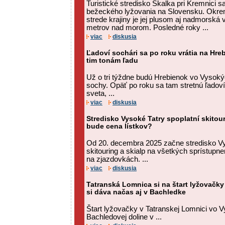
Turistické stredisko Skalka pri Kremnici 
bežeckého lyžovania na Slovensku. Okre
strede krajiny je jej plusom aj nadmorská 
metrov nad morom. Posledné roky ...
viac
diskusia
Ľadoví sochári sa po roku vrátia na Hre
tim tonám ľadu
Už o tri týždne budú Hrebienok vo Vysoký
sochy. Opäť po roku sa tam stretnú ľadoví 
sveta, ...
viac
diskusia
Stredisko Vysoké Tatry spoplatní skitou
bude cena lístkov?
Od 20. decembra 2025 začne stredisko Vy
skitouring a skialp na všetkých sprístup
na zjazdovkách. ...
viac
diskusia
Tatranská Lomnica si na štart lyžovačky
si dáva načas aj v Bachledke
Štart lyžovačky v Tatranskej Lomnici vo V
Bachledovej doline v ...