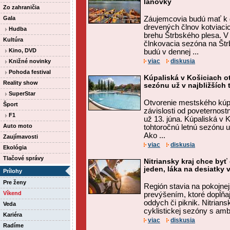
lanovky
Zo zahraničia
Gala
Záujemcovia budú mať k d
drevených člnov kotviaci
Hudba
brehu Štrbského plesa. V 
Kultúra
člnkovacia sezóna na Štr
Kino, DVD
budú v dennej ...
viac
diskusia
Knižné novinky
Pohoda festival
Kúpaliská v Košiciach o
Reality show
sezónu už v najbližších
SuperStar
Otvorenie mestského kúp
Šport
závislosti od poveternos
F1
už 13. júna. Kúpaliská v K
Auto moto
tohtoročnú letnú sezónu u
Ako ...
Zaujímavosti
viac
diskusia
Ekológia
Tlačové správy
Nitriansky kraj chce byť
jeden, láka na desiatky 
Prílohy
Pre ženy
Región stavia na pokojne
Víkend
prevýšením, ktoré dopĺňa
oddych či piknik. Nitrians
Veda
cyklistickej sezóny s ambí
Kariéra
viac
diskusia
Radíme