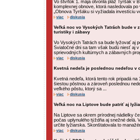
Vo štvrtok 1. mája otvorila pláž Tyršák v B
komplexnej obnove, ktorá nasledovala po 
„Obnova Tyršáku si vyžiadala investíciu vo
viac
diskusia
Veľká noc vo Vysokých Tatrách bude v 
turistiky i zábavy
Vo Vysokých Tatrách sa bude lyžovať aj p
Sviatočné dni sa tam však budú niesť aj v 
sprievodných kultúrnych a zábavných pro
viac
diskusia
Kvetná nedeľa je poslednou nedeľou v 
Kvetná nedeľa, ktorá tento rok pripadá na 1
šiestou pôstnou a zároveň poslednou ned
veľkého pôstu, ktorý sa ...
viac
diskusia
Veľká noc na Liptove bude patriť aj lyži
Na Liptove sa okrem prírodnej nádielky če
počas uplynulého týždňa aj snežné delá. 
určite lyžiarska. Skonštatovala to manaž
viac
diskusia