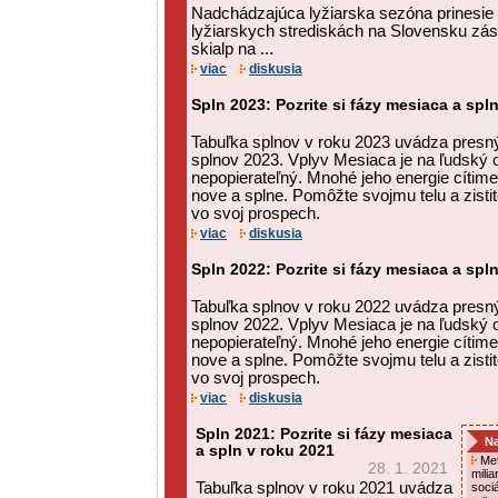
Nadchádzajúca lyžiarska sezóna prinesie
lyžiarskych strediskách na Slovensku zás
skialp na ...
viac
diskusia
Spln 2023: Pozrite si fázy mesiaca a spl
Tabuľka splnov v roku 2023 uvádza presný
splnov 2023. Vplyv Mesiaca je na ľudský
nepopierateľný. Mnohé jeho energie cítime
nove a splne. Pomôžte svojmu telu a zisti
vo svoj prospech.
viac
diskusia
Spln 2022: Pozrite si fázy mesiaca a spl
Tabuľka splnov v roku 2022 uvádza presný
splnov 2022. Vplyv Mesiaca je na ľudský
nepopierateľný. Mnohé jeho energie cítime
nove a splne. Pomôžte svojmu telu a zisti
vo svoj prospech.
viac
diskusia
Spln 2021: Pozrite si fázy mesiaca
Na
a spln v roku 2021
Met
28. 1. 2021
mili
Tabuľka splnov v roku 2021 uvádza
soci