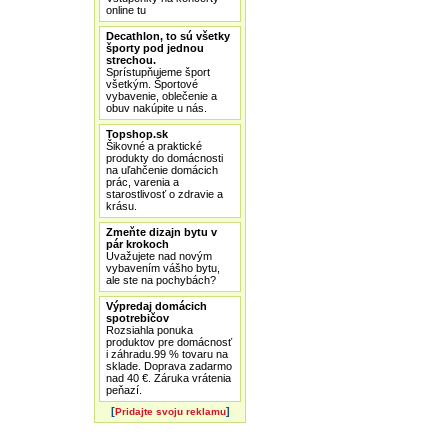
online tu
Decathlon, to sú všetky
športy pod jednou
strechou.
Sprístupňujeme šport
všetkým. Športové
vybavenie, oblečenie a
obuv nakúpite u nás.
Topshop.sk
Šikovné a praktické
produkty do domácnosti
na uľahčenie domácich
prác, varenia a
starostlivosť o zdravie a
krásu.
Zmeňte dizajn bytu v
pár krokoch
Uvažujete nad novým
vybavením vášho bytu,
ale ste na pochybách?
Výpredaj domácich
spotrebičov
Rozsiahla ponuka
produktov pre domácnosť
i záhradu.99 % tovaru na
sklade. Doprava zadarmo
nad 40 €. Záruka vrátenia
peňazí.
[
]
Pridajte svoju reklamu