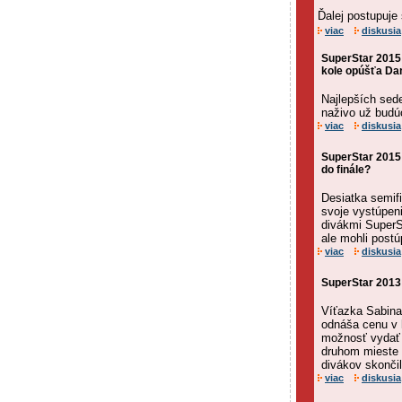
Ďalej postupuje
viac
diskusia
SuperStar 2015
kole opúšťa Dan
Najlepších se
naživo už budú
viac
diskusia
SuperStar 2015:
do finále?
Desiatka semif
svoje vystúpeni
divákmi SuperSt
ale mohli postúp
viac
diskusia
SuperStar 2013
Víťazka Sabina
odnáša cenu v h
možnosť vydať 
druhom mieste 
divákov skončil
viac
diskusia