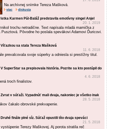
17. 6. 2019
Na archívnej snímke Tereza Mašková.
viac
diskusia
istka Karmen Pál-Baláž predstavila emotívny singel Anjel
20. 1. 2019
nikol trochu netradične. Text napísala mladá mamička z
 Pusztová. Pôvodne ho poslala spevákovi Adamovi Ďuricovi.
 Víťazkou sa stala Tereza Mašková
11. 6. 2018
ále prevalcovala svoje súperky a odniesla si prestížny titul.
V SuperStar sa prepisovala história. Pozrite sa kto postúpil do
4. 6. 2018
ná troch finalistov.
Zvrat v súťaži. Vypadnúť mali dvaja, nakoniec je všetko inak
28. 5. 2018
ivákov čakalo obrovské prekvapenie.
ruhé finále plné sĺz. Súťaž opustili títo dvaja speváci
21. 5. 2018
vystúpenie Terezy Maškovej. Aj porota stratila reč