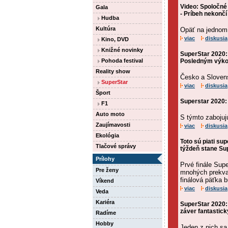
Video: Spoločné
Gala
- Príbeh nekončí
Hudba
Kultúra
Opäť na jednom
viac
diskusia
Kino, DVD
Knižné novinky
SuperStar 2020:
Pohoda festival
Posledným výkon
Reality show
Česko a Slovens
SuperStar
viac
diskusia
Šport
Superstar 2020:
F1
Auto moto
S týmto zabojuj
Zaujímavosti
viac
diskusia
Ekológia
Toto sú piati su
Tlačové správy
týždeň stane Su
Prílohy
Prvé finále Sup
Pre ženy
mnohých prekvapi
finálová päťka 
Víkend
viac
diskusia
Veda
Kariéra
SuperStar 2020: 
záver fantastic
Radíme
Hobby
Jeden z nich sa 