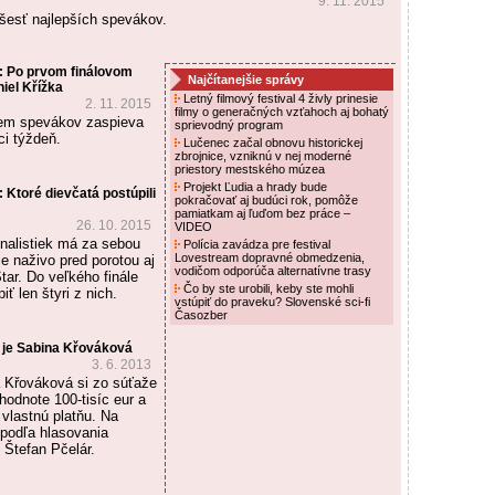
9. 11. 2015
 šesť najlepších spevákov.
: Po prvom finálovom
Najčítanejšie správy
iel Křížka
Letný filmový festival 4 živly prinesie
2. 11. 2015
filmy o generačných vzťahoch aj bohatý
dem spevákov zaspieva
sprievodný program
ci týždeň.
Lučenec začal obnovu historickej
zbrojnice, vzniknú v nej moderné
priestory mestského múzea
Projekt Ľudia a hrady bude
 Ktoré dievčatá postúpili
pokračovať aj budúci rok, pomôže
pamiatkam aj ľuďom bez práce –
26. 10. 2015
VIDEO
inalistiek má za sebou
Polícia zavádza pre festival
Lovestream dopravné obmedzenia,
e naživo pred porotou aj
vodičom odporúča alternatívne trasy
ar. Do veľkého finále
Čo by ste urobili, keby ste mohli
iť len štyri z nich.
vstúpiť do praveku? Slovenské sci-fi
Časozber
 je Sabina Křováková
3. 6. 2013
 Křováková si zo súťaže
odnote 100-tisíc eur a
vlastnú platňu. Na
podľa hlasovania
 Štefan Pčelár.