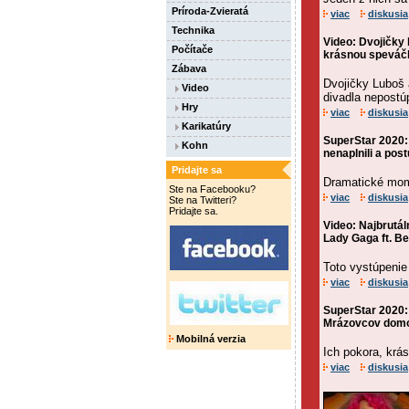
Príroda-Zvieratá
viac
diskusia
Technika
Video: Dvojičky 
Počítače
krásnou speváč
Zábava
Dvojičky Luboš 
Video
divadla nepostúp
Hry
viac
diskusia
Karikatúry
SuperStar 2020: 
Kohn
nenaplnili a post
Pridajte sa
Dramatické mome
Ste na Facebooku?
viac
diskusia
Ste na Twitteri?
Pridajte sa.
Video: Najbrutál
Lady Gaga ft. B
Toto vystúpenie
viac
diskusia
SuperStar 2020: 
Mrázovcov dom
Mobilná verzia
Ich pokora, krás
viac
diskusia