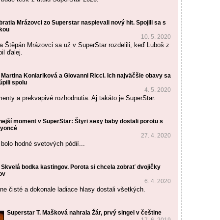
bratia Mrázovci zo Superstar naspievali nový hit. Spojili sa s
kou
10. 5. 2020
a Štěpán Mrázovci sa už v SuperStar rozdelili, keď Luboš z
il ďalej.
Martina Koniariková a Giovanni Ricci. Ich najväčšie obavy sa
úpili spolu
4. 5. 2020
nty a prekvapivé rozhodnutia. Aj takáto je SuperStar.
nejší moment v SuperStar: Štyri sexy baby dostali porotu s
eyoncé
27. 4. 2020
 bolo hodné svetových pódií...
Skvelá bodka kastingov. Porota si chcela zobrať dvojičky
ov
6. 4. 2020
ne čisté a dokonale ladiace hlasy dostali všetkých.
Superstar T. Mašková nahrala Žár, prvý singel v češtine