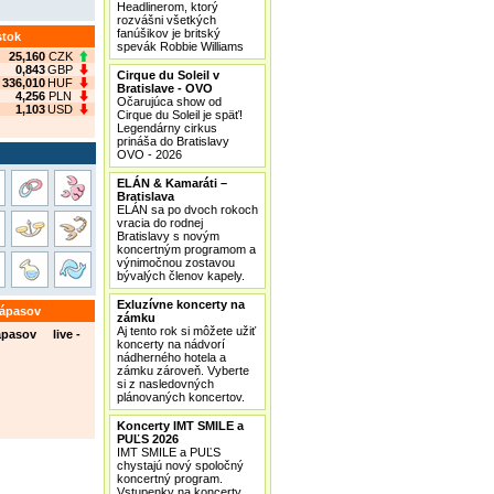
Headlinerom, ktorý
rozvášni všetkých
fanúšikov je britský
stok
spevák Robbie Williams
25,160
CZK
0,843
GBP
Cirque du Soleil v
336,010
HUF
Bratislave - OVO
4,256
PLN
Očarujúca show od
1,103
USD
Cirque du Soleil je späť!
Legendárny cirkus
prináša do Bratislavy
OVO - 2026
ELÁN & Kamaráti –
Bratislava
ELÁN sa po dvoch rokoch
vracia do rodnej
Bratislavy s novým
koncertným programom a
výnimočnou zostavou
bývalých členov kapely.
Exluzívne koncerty na
zápasov
zámku
Aj tento rok si môžete užiť
ápasov live -
koncerty na nádvorí
nádherného hotela a
zámku zároveň. Vyberte
si z nasledovných
plánovaných koncertov.
Koncerty IMT SMILE a
PUĽS 2026
IMT SMILE a PUĽS
chystajú nový spoločný
koncertný program.
Vstupenky na koncerty