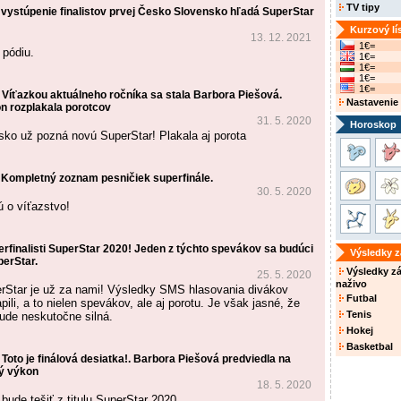
TV tipy
 vystúpenie finalistov prvej Česko Slovensko hľadá SuperStar
Kurzový lí
13. 12. 2021
1€=
 pódiu.
1€=
1€=
1€=
1€=
 Víťazkou aktuálneho ročníka sa stala Barbora Piešová.
Nastavenie
 rozplakala porotcov
31. 5. 2020
Horoskop
ko už pozná novú SuperStar! Plakala aj porota
 Kompletný zoznam pesničiek superfinále.
30. 5. 2020
ú o víťazstvo!
perfinalisti SuperStar 2020! Jeden z týchto spevákov sa budúci
Výsledky 
perStar.
Výsledky z
25. 5. 2020
naživo
erStar je už za nami! Výsledky SMS hlasovania divákov
Futbal
li, a to nielen spevákov, ale aj porotu. Je však jasné, že
Tenis
bude neskutočne silná.
Hokej
Basketbal
Toto je finálová desiatka!. Barbora Piešová predviedla na
ký výkon
18. 5. 2020
bude tešiť z titulu SuperStar 2020.