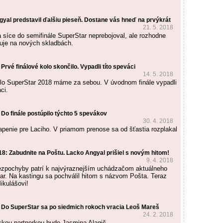
gyal predstavil ďalšiu pieseň. Dostane vás hneď na prvýkrát
21. 5. 2018
 síce do semifinále SuperStar neprebojoval, ale rozhodne
uje na nových skladbách.
Prvé finálové kolo skončilo. Vypadli títo speváci
14. 5. 2018
olo SuperStar 2018 máme za sebou. V úvodnom finále vypadli
ci.
Do finále postúpilo týchto 5 spevákov
30. 4. 2018
penie pre Laciho. V priamom prenose sa od šťastia rozplakal
 Zabudnite na Poštu. Lacko Angyal prišiel s novým hitom!
9. 4. 2018
ezpochyby patrí k najvýraznejším uchádzačom aktuálneho
ar. Na kastingu sa pochválil hitom s názvom Pošta. Teraz
ikulášovi!
 Do SuperStar sa po siedmich rokoch vracia Leoš Mareš
24. 2. 2018
kou partnerkou bude Jasmina Alagič.