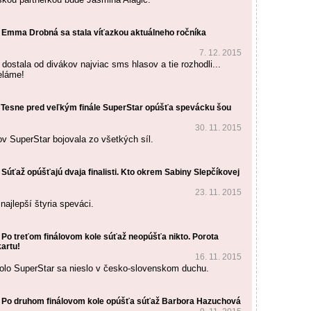
 Emma Drobná sa stala víťazkou aktuálneho ročníka
7. 12. 2015
dostala od divákov najviac sms hlasov a tie rozhodli...
eláme!
 Tesne pred veľkým finále SuperStar opúšťa spevácku šou
30. 11. 2015
tov SuperStar bojovala zo všetkých síl.
Súťaž opúšťajú dvaja finalisti. Kto okrem Sabiny Slepčíkovej
23. 11. 2015
najlepší štyria speváci.
 Po treťom finálovom kole súťaž neopúšťa nikto. Porota
kartu!
16. 11. 2015
 kolo SuperStar sa nieslo v česko-slovenskom duchu.
 Po druhom finálovom kole opúšťa súťaž Barbora Hazuchová