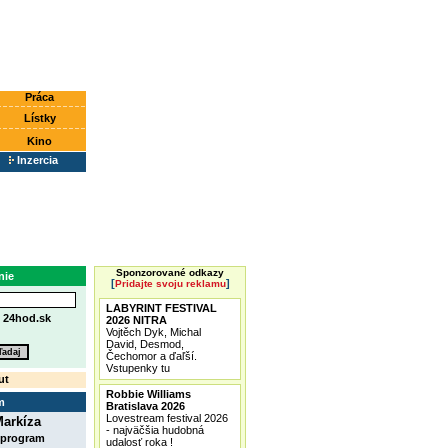
Práca
Lístky
Kino
Inzercia
Sponzorované odkazy
nie
[
]
Pridajte svoju reklamu
LABYRINT FESTIVAL
e
24hod.sk
2026 NITRA
Vojtěch Dyk, Michal
David, Desmod,
Čechomor a ďaľší.
Vstupenky tu
ut
Robbie Williams
m
Bratislava 2026
Lovestream festival 2026
arkíza
- najväčšia hudobná
 program
udalosť roka !