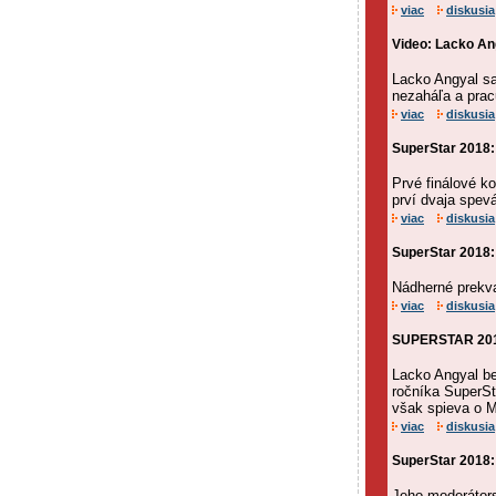
viac
diskusia
Video: Lacko An
Lacko Angyal sa
nezaháľa a prac
viac
diskusia
SuperStar 2018: 
Prvé finálové k
prví dvaja spevá
viac
diskusia
SuperStar 2018: 
Nádherné prekva
viac
diskusia
SUPERSTAR 2018:
Lacko Angyal b
ročníka SuperSt
však spieva o M
viac
diskusia
SuperStar 2018:
Jeho moderátors