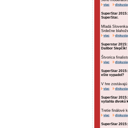
viac
diskusia
SuperStar 2015:
SuperStar.
Mladá Slovenka 
Srdečne blahož
viac
diskusia
Superstar 2015:
Dalibor Slepčík!
Štvorica finalis
viac
diskusia
SuperStar 2015: 
ešte vypadol?
V hre zostávajú 
viac
diskusia
SuperStar 2015:
vytiahla divokú 
Tretie finálové
viac
diskusia
SuperStar 2015: