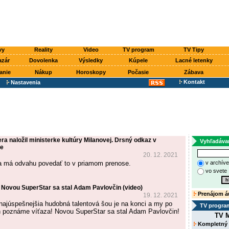
vy
Reality
Video
TV program
TV Tipy
azár
Dovolenka
Výsledky
Kúpele
Lacné letenky
anie
Nákup
Horoskopy
Počasie
Zábava
Kontakt
Nastavenia
ra naložil ministerke kultúry Milanovej. Drsný odkaz v
Vyhľadáva
se
20. 12. 2021
a má odvahu povedať to v priamom prenose.
v archív
vo svete
 Novou SuperStar sa stal Adam Pavlovčin (video)
Prenájom á
19. 12. 2021
 najúspešnejšia hudobná talentová šou je na konci a my po
TV progra
h poznáme víťaza! Novou SuperStar sa stal Adam Pavlovčin!
TV M
Kompletný