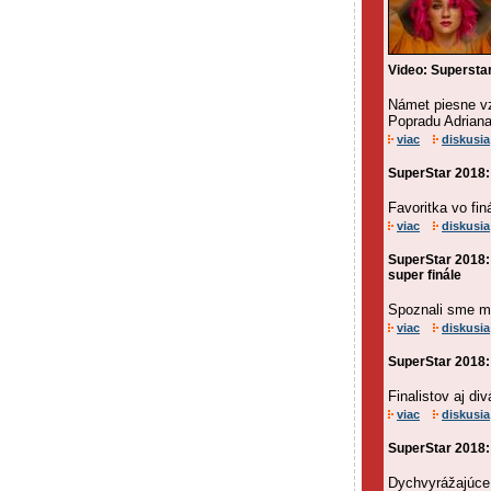
Video: Superstar
Námet piesne vz
Popradu Adriana
viac
diskusia
SuperStar 2018:
Favoritka vo fin
viac
diskusia
SuperStar 2018: 
super finále
Spoznali sme me
viac
diskusia
SuperStar 2018: 
Finalistov aj d
viac
diskusia
SuperStar 2018: D
Dychvyrážajúce 