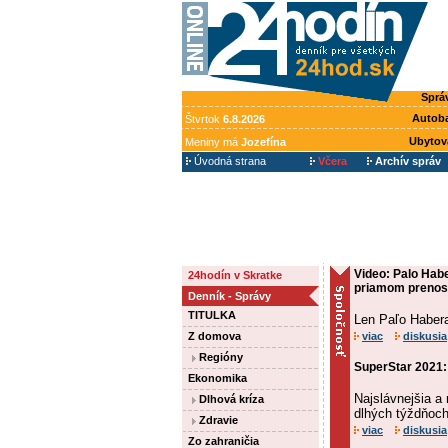
Sprá
Autob
Štvrtok
6.8.2026
Ubytov
Meniny má
Jozefína
Úvodná strana
Včera
Archív správ
Video: Palo Habe
24hodín v Skratke
priamom preno
Denník - Správy
TITULKA
Len Paľo Haber
Z domova
viac
diskusia
Regióny
SuperStar 2021:
Ekonomika
Najslávnejšia a
Dlhová kríza
dlhých týždňoc
Zdravie
viac
diskusia
Zo zahraničia