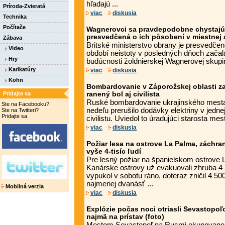
hľadajú ...
Príroda-Zvieratá
viac
diskusia
Technika
Počítače
Wagnerovci sa pravdepodobne chystajú do
presvedčená o ich pôsobení v miestnej
Zábava
Britské ministerstvo obrany je presvedče
Video
období neistoty v posledných dňoch začala
Hry
budúcnosti žoldnierskej Wagnerovej skupiny
Karikatúry
viac
diskusia
Kohn
Bombardovanie v Záporožskej oblasti zas
Pridajte sa
ranený bol aj civilista
Ruské bombardovanie ukrajinského mesta
Ste na Facebooku?
nedeľu prerušilo dodávky elektriny v jednej
Ste na Twitteri?
Pridajte sa.
civilistu. Uviedol to úradujúci starosta mes
viac
diskusia
Požiar lesa na ostrove La Palma, záchra
vyše 4-tisíc ľudí
Pre lesný požiar na španielskom ostrove 
Kanárske ostrovy už evakuovali zhruba 4 2
vypukol v sobotu ráno, doteraz zničil 4 50
najmenej dvanásť ...
Mobilná verzia
viac
diskusia
Explózie počas noci otriasli Sevastopoľ
najmä na prístav (foto)