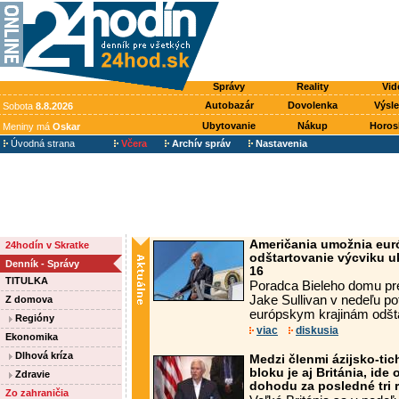
Správy
Reality
Vid
Autobazár
Dovolenka
Výsl
Sobota
8.8.2026
Ubytovanie
Nákup
Horos
Meniny má
Oskar
Úvodná strana
Včera
Archív správ
Nastavenia
Američania umožnia eur
24hodín v Skratke
odštartovanie výcviku uk
Denník - Správy
16
TITULKA
Poradca Bieleho domu pr
Jake Sullivan v nedeľu p
Z domova
európskym krajinám odšta
Regióny
viac
diskusia
Ekonomika
Dlhová kríza
Medzi členmi ázijsko-t
bloku je aj Británia, id
Zdravie
dohodu za posledné tri 
Zo zahraničia