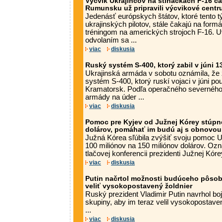
Výcvik Ukrajincov na stíhačkách F-16 č
Rumunsku už pripravili výcvikové cent
Jedenásť európskych štátov, ktoré tento tý
ukrajinských pilotov, stále čakajú na for
tréningom na amerických strojoch F-16. Uvi
odvolaním sa ...
viac
diskusia
Ruský systém S-400, ktorý zabil v júni 1
Ukrajinská armáda v sobotu oznámila, že 
systém S-400, ktorý ruskí vojaci v júni po
Kramatorsk. Podľa operačného severného v
armády na úder ...
viac
diskusia
Pomoc pre Kyjev od Južnej Kórey stúpne
dolárov, pomáhať im budú aj s obnovou
Južná Kórea sľúbila zvýšiť svoju pomoc U
100 miliónov na 150 miliónov dolárov. Ozn
tlačovej konferencii prezidenti Južnej Kórey
viac
diskusia
Putin načrtol možnosti budúceho pôso
veliť vysokopostavený žoldnier
Ruský prezident Vladimir Putin navrhol b
skupiny, aby im teraz velil vysokopostaven
...
viac
diskusia