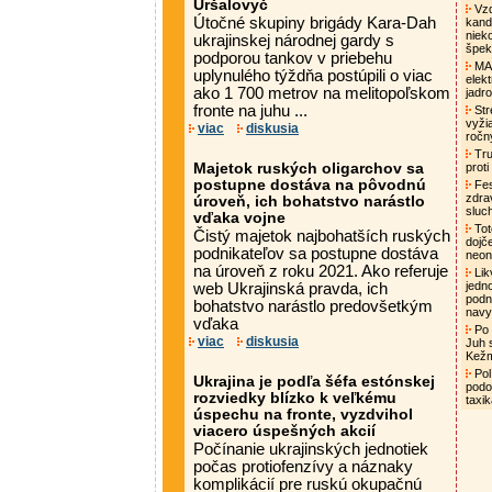
Uršalovyč
Vzd
Útočné skupiny brigády Kara-Dah
kand
niek
ukrajinskej národnej gardy s
špek
podporou tankov v priebehu
MAA
uplynulého týždňa postúpili o viac
elek
ako 1 700 metrov na melitopoľskom
jadro
fronte na juhu ...
Str
vyži
viac
diskusia
ročn
Tru
Majetok ruských oligarchov sa
proti
postupne dostáva na pôvodnú
Fes
zdra
úroveň, ich bohatstvo narástlo
sluc
vďaka vojne
Tot
Čistý majetok najbohatších ruských
dojč
podnikateľov sa postupne dostáva
neon
na úroveň z roku 2021. Ako referuje
Lik
jedn
web Ukrajinská pravda, ich
podni
bohatstvo narástlo predovšetkým
nav
vďaka
Po 
viac
diskusia
Juh 
Kež
Pol
Ukrajina je podľa šéfa estónskej
podo
rozviedky blízko k veľkému
taxi
úspechu na fronte, vyzdvihol
viacero úspešných akcií
Počínanie ukrajinských jednotiek
počas protiofenzívy a náznaky
komplikácií pre ruskú okupačnú