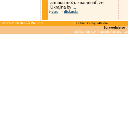
armádu môžu znamenať, že
Ukrajina by ...
viac
diskusia
©2005-2026
Denník 24hodin
Dobré Správy 24hodín
Spravodajstvo
Mačka
Správy
Papierové palety
Čo 