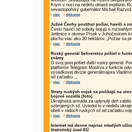
Mestom Sevastopoľ na Rusmi okupovanom
Krym v noci na nedeľu otriasli explózie. 
sevastopoľský gubernátor Michail Razvožaj
viac
diskusia
Južné Čechy postihol požiar, hasiči s n
Českí hasiči od soboty bojujú s rozsiahly
Jetěnice v okrese Písek v Juhočeskom kra
plochu viac ako 30 hektárov. „Požiar sa pr
viac
diskusia
Ruský generál Seliverstov prišiel o funkc
známy
O svoj post prišiel ďalší ruský generál. 
platforme Telegram Moskva z funkcie odvol
výsadkovej divízie generálmajora Vladimira
od začiatku ...
viac
diskusia
Straty ruských vojsk sa počítajú na stovk
bojové vozidlá (foto)
Ukrajinská armáda za uplynulý deň zabila
ozbrojených síl. Uviedol to v nedeľu ukraj
obetí v radoch ruských síl od začiatku vojn
viac
diskusia
Internet má denne najviac mladých užíva
štatistický úrad EÚ