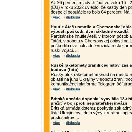
Až 96 percent mladých ľudí vo veku 16 - 2
(EÚ) v roku 2022 uviedlo, že každý deň po
dospelej populácie to bolo 84 percent. Na .
viac
diskusia
Hnutie Ateš usmrtilo v Chersonskej obla
výbuch poškodil dve nákladné vozidlá
Partizánske hnutie Ateš, v ktorom pôsobia
Tatári, v sobotu v Chersonskej oblasti na
poškodilo dve nákladné vozidlá ruskej arm
ruskí vojaci. ...
viac
diskusia
Ruské raketomety zranili civilistov, zasi
budovu (foto)
Ruský útok raketometmi Grad na mesto S
oblasti na juhu Ukrajiny v sobotu zranil troc
komunikačnej platforme Telegram šéf úrad
viac
diskusia
Britská armáda doposiaľ vycvičila 18-tisí
prežiť v boji proti nepriateľskej invázii
Britská armáda doteraz poskytla základný
tisíc Ukrajincov. Ide o výcvik v rámci operá
príslušníkov ...
viac
diskusia