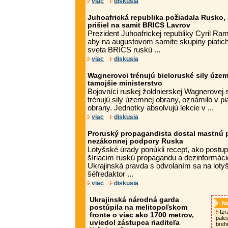
viac
diskusia
Juhoafrická republika požiadala Rusko,
prišiel na samit BRICS Lavrov
Prezident Juhoafrickej republiky Cyril R
aby na augustovom samite skupiny piatic
sveta BRICS ruskú ...
viac
diskusia
Wagnerovci trénujú bieloruské sily územ
tamojšie ministerstvo
Bojovníci ruskej žoldnierskej Wagnerovej 
trénujú sily územnej obrany, oznámilo v pi
obrany. Jednotky absolvujú lekcie v ...
viac
diskusia
Proruský propagandista dostal mastnú p
nezákonnej podpory Ruska
Lotyšské úrady ponúkli recept, ako postu
šíriacim ruskú propagandu a dezinformáci
Ukrajinská pravda s odvolaním sa na lotyš
šéfredaktor ...
viac
diskusia
Ukrajinská národná garda
Na
postúpila na melitopoľskom
Izra
fronte o viac ako 1700 metrov,
pale
uviedol zástupca riaditeľa
breh