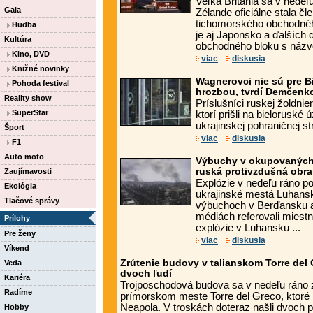
Veľká Británia sa v nede
Gala
Zélande oficiálne stala čl
tichomorského obchodnéh
Hudba
je aj Japonsko a ďalších d
Kultúra
obchodného bloku s názv
Kino, DVD
viac
diskusia
Knižné novinky
Wagnerovci nie sú pre B
Pohoda festival
hrozbou, tvrdí Demčenk
Reality show
Príslušníci ruskej žoldni
SuperStar
ktorí prišli na bieloruské
ukrajinskej pohraničnej str
Šport
viac
diskusia
F1
Auto moto
Výbuchy v okupovaných 
ruská protivzdušná obran
Zaujímavosti
Explózie v nedeľu ráno p
Ekológia
ukrajinské mestá Luhans
Tlačové správy
výbuchoch v Berďansku a
médiách referovali miestn
Prílohy
explózie v Luhansku ...
Pre ženy
viac
diskusia
Víkend
Zrútenie budovy v talianskom Torre del G
Veda
dvoch ľudí
Kariéra
Trojposchodová budova sa v nedeľu ráno z
Radíme
prímorskom meste Torre del Greco, ktoré 
Neapola. V troskách doteraz našli dvoch p
Hobby