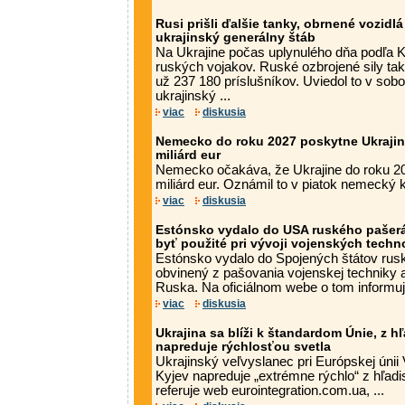
Rusi prišli ďalšie tanky, obrnené vozidlá 
ukrajinský generálny štáb
Na Ukrajine počas uplynulého dňa podľa Ky
ruských vojakov. Ruské ozbrojené sily tak o
už 237 180 príslušníkov. Uviedol to v so
ukrajinský ...
viac
diskusia
Nemecko do roku 2027 poskytne Ukraji
miliárd eur
Nemecko očakáva, že Ukrajine do roku 2
miliárd eur. Oznámil to v piatok nemecký 
viac
diskusia
Estónsko vydalo do USA ruského pašerák
byť použité pri vývoji vojenských techn
Estónsko vydalo do Spojených štátov rusk
obvinený z pašovania vojenskej techniky
Ruska. Na oficiálnom webe o tom informuje
viac
diskusia
Ukrajina sa blíži k štandardom Únie, z h
napreduje rýchlosťou svetla
Ukrajinský veľvyslanec pri Európskej únii
Kyjev napreduje „extrémne rýchlo“ z hľadi
referuje web eurointegration.com.ua, ...