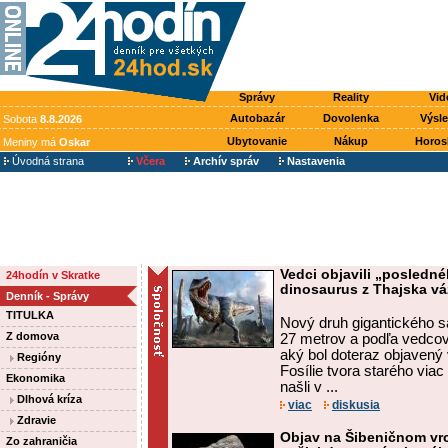
Správy
Reality
Vid
Autobazár
Dovolenka
Výsl
Sobota
8.8.2026
Ubytovanie
Nákup
Horos
Meniny má
Oskar
Úvodná strana
Včera
Archív správ
Nastavenia
Vedci objavili „posledné
24hodín v Skratke
dinosaurus z Thajska vá
Denník - Správy
TITULKA
Nový druh gigantického s
Z domova
27 metrov a podľa vedcov
aký bol doteraz objavený 
Regióny
Fosílie tvora starého via
Ekonomika
našli v ...
Dlhová kríza
viac
diskusia
Zdravie
Objav na Šibeničnom vr
Zo zahraničia