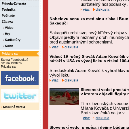
Príroda-Zvieratá
udržateľný hospodársky ..
viac
diskusia
Technika
Počítače
Nobelovu cenu za medicínu získali Bru
Zábava
Sakaguči
Video
Sakaguči urobil svoj prvý kľúčový objav v t
Hry
Objavil predtým neznámy druh imunitných b
Karikatúry
pred autoimunitnými ochoreniami.
Kohn
viac
diskusia
Pridajte sa
Video: 19-ročný Slovák Adam Kovalčík v
Ste na Facebooku?
súťaži v USA za vývoj lieku a získal 100-
Ste na Twitteri?
Pridajte sa.
Stredoškolák Adam Kovalčík vyhral hlavn
vývoj lieku.
viac
diskusia
Slovenskí vedci preskú
v ktorom objavili figúr
Tím slovenských vedcov 
Mobilná verzia
Milana Kováča z Univerz
Bratislave čaká na jar v ..
viac
diskusia
Slovenskí vedci prepísali dejiny bádani