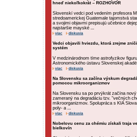
hneď niekoľkokrát – ROZHOVOR
Slovenskí vedci pod vedením profesora M
stredoamerickej Guatemale tajomstvá star
a svojimi objavmi prepisujú učebnice dejepi
najstaršie mayské ...
viac
diskusia
Vedci objavili hviezdu, ktorá zrejme znič
systém
V medzinárodnom tíme astrofyzikov figuruj
Astronomického ústavu Slovenskej akadé
viac
diskusia
Na Slovensku sa začína výskum degradá
pomocou mikroorganizmov
Na Slovensku sa po prvýkrát začína nov
zameraný na degradáciu tzv. "večných ch
mikroorganizmov. Spolupráca s KIA Slova
poly- a ...
viac
diskusia
Nobelovu cenu za chémiu získali traja v
bielkovín