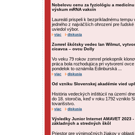
Nobelovu cenu za fyziológiu a medicínu z
výskum mRNA vakcín
Laureáti prispeli k bezpríkladnému tempu
jedného z najväčších ohrození pre ľudské
uviedol výbor.
viac
diskusia
Zomrel škótsky vedec Ian Wilmut, vytvo
cicavca – ovcu Dolly
Vo veku 79 rokov zomrel priekopník klono
práca bola rozhodujúca pri vytvorení ovce
pondelok to oznámila Edinburská ...
viac
diskusia
Od vzniku Slovenskej akadémie vied upl
História vedeckých inštitúcií na území d
do 18. storočia, keď v roku 1792 vzniklo
tovarišstvo.
viac
diskusia
Výsledky Junior Internet AMAVET 2023 -
základných a stredných škôl
Priestor pre výnimočných žiakov v oblasti 