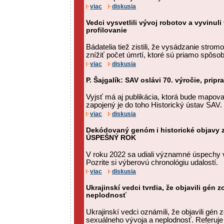
viac
diskusia
Vedci vysvetlili vývoj robotov a vyvinul
profilovanie
Bádatelia tiež zistili, že vysádzanie str
znížiť počet úmrtí, ktoré sú priamo spôs
viac
diskusia
P. Šajgalík: SAV oslávi 70. výročie, prip
Vyjsť má aj publikácia, ktorá bude mapova
zapojený je do toho Historický ústav SAV.
viac
diskusia
Dekódovaný genóm i historické objavy 
ÚSPEŠNÝ ROK
V roku 2022 sa udiali významné úspechy v
Pozrite si výberovú chronológiu udalostí.
viac
diskusia
Ukrajinskí vedci tvrdia, že objavili gén
neplodnosť
Ukrajinskí vedci oznámili, že objavili gé
sexuálneho vývoja a neplodnosť. Referuje