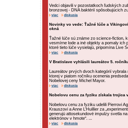
Vedci objavili v pozostatkoch ľudských zub
bronzovej - DNA baktérií spôsobujúcich z
viac
diskusia
Novinky vo vede: Ťažné lúče a Vikingovi
okná
Ťažné lúče sú známe zo science-fiction,
vesmírne lode a iné objekty a pomaly ich 
ktoré tieto lúče vysielajú, pripomína Live 
viac
diskusia
V Bratislave vyhlásili laureátov 5. ročn
Laureátov prvých dvoch kategórií vybrala
ktorej v piatom ročníku ocenenia predsedal
Nobelovej ceny Michel Mayor.
viac
diskusia
Nobelovu cenu za fyziku získala trojica
Nobelovu cenu za fyziku udelili Pierrovi A
Krauszovi a Anne L’Huillier za „experimen
generujú attosekundové impulzy svetla n
elektrónov v hmote“. ...
viac
diskusia