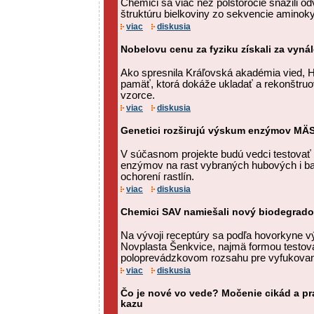
Chemici sa viac než polstoročie snažili od
štruktúru bielkoviny zo sekvencie aminoky
viac
diskusia
Nobelovu cenu za fyziku získali za vyná
Ako spresnila Kráľovská akadémia vied, Ho
pamäť, ktorá dokáže ukladať a rekonštruo
vzorce.
viac
diskusia
Genetici rozširujú výskum enzýmov 
V súčasnom projekte budú vedci testovať 
enzýmov na rast vybraných hubových i ba
ochorení rastlín.
viac
diskusia
Chemici SAV namiešali nový biodegrado
Na vývoji receptúry sa podľa hovorkyne vý
Novplasta Šenkvice, najmä formou testova
poloprevádzkovom rozsahu pre vyfukované
viac
diskusia
Čo je nové vo vede? Močenie cikád a p
kazu