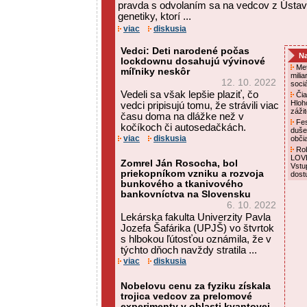
pravda s odvolaním sa na vedcov z Ústavu
genetiky, ktorí ...
viac
diskusia
Vedci: Deti narodené počas
Na
lockdownu dosahujú vývinové
Met
míľniky neskôr
mili
12. 10. 2022
soci
Vedeli sa však lepšie plaziť, čo
Čia
Hloh
vedci pripisujú tomu, že strávili viac
záži
času doma na dlážke než v
Fes
kočíkoch či autosedačkách.
duše
viac
diskusia
obči
Rob
LOVE
Zomrel Ján Rosocha, bol
Vstu
priekopníkom vzniku a rozvoja
dost
bunkového a tkanivového
bankovníctva na Slovensku
6. 10. 2022
Lekárska fakulta Univerzity Pavla
Jozefa Šafárika (UPJŠ) vo štvrtok
s hlbokou ľútosťou oznámila, že v
týchto dňoch navždy stratila ...
viac
diskusia
Nobelovu cenu za fyziku získala
trojica vedcov za prelomové
experimenty v oblasti kvantovej