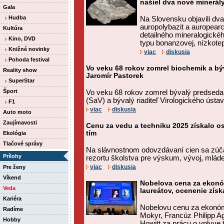
našiel dva nové minerál
Gala
Hudba
Na Slovensku objavili dva
auropolybazit a auropearc
Kultúra
detailného mineralogick
Kino, DVD
typu bonanzovej, nízkotepl
Knižné novinky
viac
diskusia
Pohoda festival
Vo veku 68 rokov zomrel biochemik a b
Reality show
Jaromír Pastorek
SuperStar
Šport
Vo veku 68 rokov zomrel bývalý predseda
(SaV) a bývalý riaditeľ Virologického ústa
F1
viac
diskusia
Auto moto
Zaujímavosti
Cenu za vedu a techniku 2025 získalo o
tím
Ekológia
Tlačové správy
Na slávnostnom odovzdávaní cien sa zúčas
Prílohy
rezortu školstva pre výskum, vývoj, mláde
viac
diskusia
Pre ženy
Víkend
Nobelova cena za ekonó
Veda
laureátov, ocenenie získa
Kariéra
Nobelovu cenu za ekonóm
Radíme
Mokyr, Francúz Philipp A
Hobby
Howitt za prácu o vplyve t