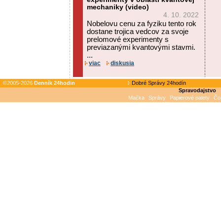
mechaniky (video)
4. 10. 2022
Nobelovu cenu za fyziku tento rok
dostane trojica vedcov za svoje
prelomové experimenty s
previazanými kvantovými stavmi.
...
viac
diskusia
©2005-2026
Denník 24hodin
Dobré Správy 24hodín
Spravodajstvo
Mačka
Správy
Papierové palety
Čo 