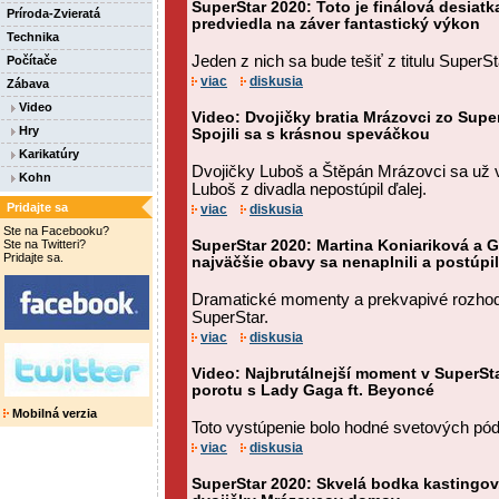
SuperStar 2020: Toto je finálová desiatk
Príroda-Zvieratá
predviedla na záver fantastický výkon
Technika
Jeden z nich sa bude tešiť z titulu SuperS
Počítače
viac
diskusia
Zábava
Video
Video: Dvojičky bratia Mrázovci zo Super
Hry
Spojili sa s krásnou speváčkou
Karikatúry
Dvojičky Luboš a Štěpán Mrázovci sa už v 
Kohn
Luboš z divadla nepostúpil ďalej.
Pridajte sa
viac
diskusia
Ste na Facebooku?
Ste na Twitteri?
SuperStar 2020: Martina Koniariková a G
Pridajte sa.
najväčšie obavy sa nenaplnili a postúpil
Dramatické momenty a prekvapivé rozhodnu
SuperStar.
viac
diskusia
Video: Najbrutálnejší moment v SuperSta
porotu s Lady Gaga ft. Beyoncé
Mobilná verzia
Toto vystúpenie bolo hodné svetových pódi
viac
diskusia
SuperStar 2020: Skvelá bodka kastingov.