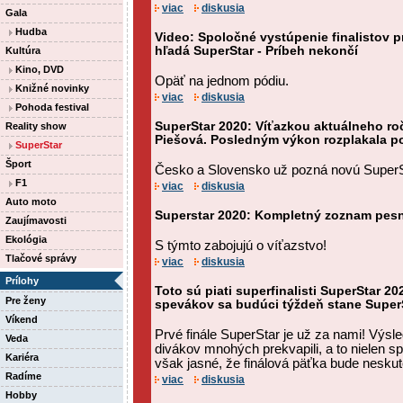
viac
diskusia
Gala
Hudba
Video: Spoločné vystúpenie finalistov 
hľadá SuperStar - Príbeh nekončí
Kultúra
Kino, DVD
Opäť na jednom pódiu.
Knižné novinky
viac
diskusia
Pohoda festival
SuperStar 2020: Víťazkou aktuálneho roč
Reality show
Piešová. Posledným výkon rozplakala p
SuperStar
Šport
Česko a Slovensko už pozná novú SuperSta
F1
viac
diskusia
Auto moto
Superstar 2020: Kompletný zoznam pesni
Zaujímavosti
Ekológia
S týmto zabojujú o víťazstvo!
Tlačové správy
viac
diskusia
Prílohy
Toto sú piati superfinalisti SuperStar 20
Pre ženy
spevákov sa budúci týždeň stane SuperS
Víkend
Prvé finále SuperStar je už za nami! Výs
Veda
divákov mnohých prekvapili, a to nielen sp
Kariéra
však jasné, že finálová päťka bude neskut
Radíme
viac
diskusia
Hobby