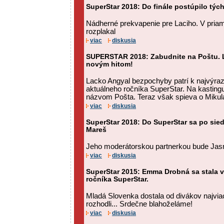
SuperStar 2018: Do finále postúpilo týc
Nádherné prekvapenie pre Laciho. V pria
rozplakal
viac
diskusia
SUPERSTAR 2018: Zabudnite na Poštu. L
novým hitom!
Lacko Angyal bezpochyby patrí k najvýr
aktuálneho ročníka SuperStar. Na kastingu
názvom Pošta. Teraz však spieva o Mikul
viac
diskusia
SuperStar 2018: Do SuperStar sa po sie
Mareš
Jeho moderátorskou partnerkou bude Jasm
viac
diskusia
SuperStar 2015: Emma Drobná sa stala 
ročníka SuperStar.
Mladá Slovenka dostala od divákov najvia
rozhodli... Srdečne blahoželáme!
viac
diskusia