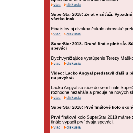
viac
diskusia
SuperStar 2018: Zvrat v súťaži. Vypadnúť
všetko inak
Finalistov aj divákov čakalo obrovské pre
viac
diskusia
SuperStar 2018: Druhé finále plné sĺz. Sú
speváci
Dychvyrážajúce vystúpenie Terezy Maškovej
viac
diskusia
Video: Lacko Angyal predstavil ďalšiu 
na prvýkrát
Lacko Angyal sa síce do semifinále SuperS
rozhodne nezaháľa a pracuje na nových s
viac
diskusia
SuperStar 2018: Prvé finálové kolo skonč
Prvé finálové kolo SuperStar 2018 máme
finále vypadli prví dvaja speváci.
viac
diskusia