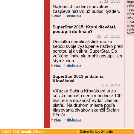
2. 11. 2015
Brat
veľk
Najlepších sedem spevákov
Obn
zaspieva naživo už budúci týždeň.
múze
viac
diskusia
roko
Zat
pozo
SuperStar 2015: Ktoré dievčatá
výkl
postúpili do finále?
hvez
26. 10. 2015
Desiatka semifinalistiek má za
sebou svoje vystúpenie naživo pred
porotou aj divákmi SuperStar. Do
veľkého finále ale mohli postúpiť len
štyri z nich.
viac
diskusia
SuperStar 2013 je Sabina
Křováková
3. 6. 2013
Víťazka Sabina Křováková si zo
súťaže odnáša cenu v hodnote 100-
tisíc eur a možnosť vydať vlastnú
platňu. Na druhom mieste podľa
hlasovania divákov skončil Štefan
Pčelár.
viac
diskusia
©2005-2026
Denník 24hodin
Dobré Správy 24hodín