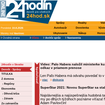
Správy
Reality
Vid
Autobazár
Dovolenka
Výsl
Pondelok
10.8.2026
Ubytovanie
Nákup
Horos
Meniny má
Vavrinec
Úvodná strana
Včera
Archív správ
Nastavenia
Video: Palo Habera naložil ministerke ku
24hodín v Skratke
odkaz v priamom prenose
Denník - Správy
TITULKA
Len Paľo Habera má odvahu povedať to v
Z domova
viac
diskusia
Regióny
SuperStar 2021: Novou SuperStar sa sta
Ekonomika
Dlhová kríza
Najslávnejšia a najúspešnejšia hudobná ta
Zdravie
my po dlhých týždňoch poznáme víťaza! N
Adam Pavlovčin!
Zo zahraničia