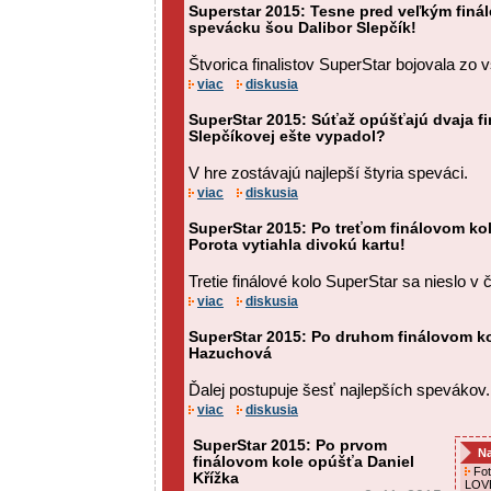
Superstar 2015: Tesne pred veľkým finá
spevácku šou Dalibor Slepčík!
Štvorica finalistov SuperStar bojovala zo v
viac
diskusia
SuperStar 2015: Súťaž opúšťajú dvaja fi
Slepčíkovej ešte vypadol?
V hre zostávajú najlepší štyria speváci.
viac
diskusia
SuperStar 2015: Po treťom finálovom ko
Porota vytiahla divokú kartu!
Tretie finálové kolo SuperStar sa nieslo 
viac
diskusia
SuperStar 2015: Po druhom finálovom k
Hazuchová
Ďalej postupuje šesť najlepších spevákov.
viac
diskusia
SuperStar 2015: Po prvom
Na
finálovom kole opúšťa Daniel
Foto
Křížka
LOVE