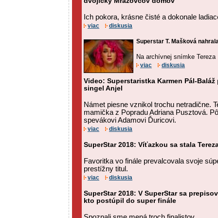
dvojičky Mrázovcov domov
Ich pokora, krásne čisté a dokonale ladiac
viac
diskusia
Superstar T. Mašková nahrala 
Na archívnej snímke Tereza
viac
diskusia
Video: Superstaristka Karmen Pál-Baláž 
singel Anjel
Námet piesne vznikol trochu netradične. T
mamička z Popradu Adriana Pusztová. Pô
spevákovi Adamovi Ďuricovi.
viac
diskusia
SuperStar 2018: Víťazkou sa stala Tere
Favoritka vo finále prevalcovala svoje súp
prestížny titul.
viac
diskusia
SuperStar 2018: V SuperStar sa prepisova
kto postúpil do super finále
Spoznali sme mená troch finalistov.