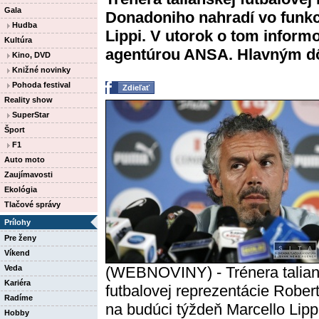
Gala
Donadoniho nahradí vo funkci
Hudba
Lippi. V utorok o tom informo
Kultúra
agentúrou ANSA. Hlavným dô
Kino, DVD
Knižné novinky
Pohoda festival
Zdieľať
Reality show
SuperStar
Šport
F1
Auto moto
Zaujímavosti
Ekológia
Tlačové správy
Prílohy
Pre ženy
Víkend
Veda
(WEBNOVINY) - Trénera talian
Kariéra
futbalovej reprezentácie Rober
Radíme
na budúci týždeň Marcello Lippi
Hobby