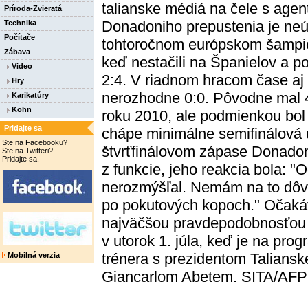
talianske médiá na čele s ag
Príroda-Zvieratá
Donadoniho prepustenia je neú
Technika
Počítače
tohtoročnom európskom šampioná
Zábava
keď nestačili na Španielov a p
Video
2:4. V riadnom hracom čase aj 
Hry
nerozhodne 0:0. Pôvodne mal 4
Karikatúry
Kohn
roku 2010, ale podmienkou bo
Pridajte sa
chápe minimálne semifinálová 
Ste na Facebooku?
štvrťfinálovom zápase Donadon
Ste na Twitteri?
Pridajte sa.
z funkcie, jeho reakcia bola: "
nerozmýšľal. Nemám na to dôvo
po pokutových kopoch." Očaká
najväčšou pravdepodobnosťou u
v utorok 1. júla, keď je na pro
trénera s prezidentom Talianske
Mobilná verzia
Giancarlom Abetem. SITA/AFP