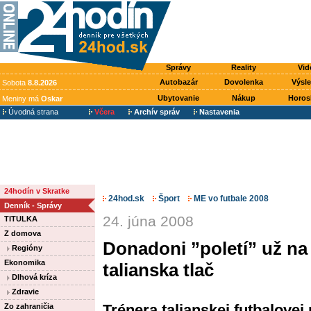
Správy
Reality
Vid
Autobazár
Dovolenka
Výsl
Sobota
8.8.2026
Ubytovanie
Nákup
Horos
Meniny má
Oskar
Úvodná strana
Včera
Archív správ
Nastavenia
24hodín v Skratke
24hod.sk
Šport
ME vo futbale 2008
Denník - Správy
24. júna 2008
TITULKA
Z domova
Donadoni ”poletí” už na
Regióny
Ekonomika
talianska tlač
Dlhová kríza
Zdravie
Trénera talianskej futbalovej
Zo zahraničia