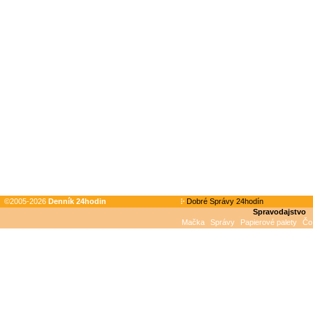
©2005-2026
Denník 24hodin
Dobré Správy 24hodín
Spravodajstvo
Mačka
Správy
Papierové palety
Čo 