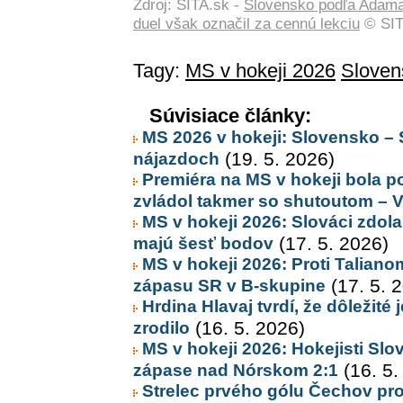
Zdroj: SITA.sk -
Slovensko podľa Adama L
duel však označil za cennú lekciu
© SIT
Tagy:
MS v hokeji 2026
Sloven
Súvisiace články:
MS 2026 v hokeji: Slovensko – 
nájazdoch
(19. 5. 2026)
Premiéra na MS v hokeji bola po
zvládol takmer so shutoutom –
MS v hokeji 2026: Slováci zdola
majú šesť bodov
(17. 5. 2026)
MS v hokeji 2026: Proti Talian
zápasu SR v B-skupine
(17. 5. 
Hrdina Hlavaj tvrdí, že dôležité
zrodilo
(16. 5. 2026)
MS v hokeji 2026: Hokejisti Slo
zápase nad Nórskom 2:1
(16. 5.
Strelec prvého gólu Čechov pr