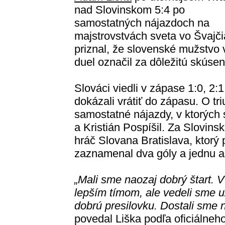
nad Slovinskom 5:4 po
samostatných nájazdoch na
majstrovstvách sveta vo Švajči
priznal, že slovenské mužstvo v
duel označil za dôležitú skúse
Slováci viedli v zápase 1:0, 2:
dokázali vrátiť do zápasu. O t
samostatné nájazdy, v ktorých s
a Kristián Pospíšil. Za Slovinsk
hráč Slovana Bratislava, ktorý
zaznamenal dva góly a jednu as
„Mali sme naozaj dobrý štart. V 
lepším tímom, ale vedeli sme 
dobrú presilovku. Dostali sme n
povedal Liška podľa oficiálne