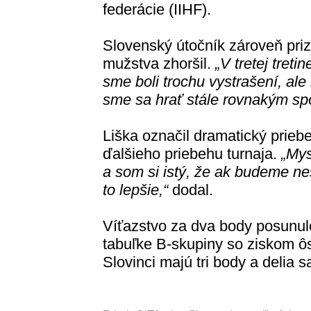
federácie (IIHF).
Slovenský útočník zároveň prizn
mužstva zhoršil.
„V tretej treti
sme boli trochu vystrašení, ale
sme sa hrať stále rovnakým s
Liška označil dramatický prieb
ďalšieho priebehu turnaja.
„Mys
a som si istý, že ak budeme ne
to lepšie,“
dodal.
Víťazstvo za dva body posunul
tabuľke B-skupiny so ziskom ô
Slovinci majú tri body a delia 