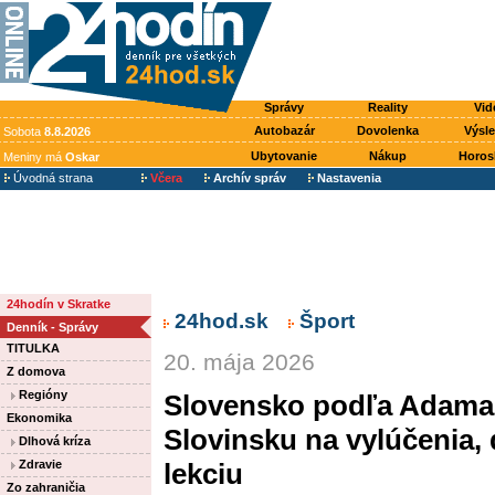
Správy
Reality
Vid
Autobazár
Dovolenka
Výsl
Sobota
8.8.2026
Ubytovanie
Nákup
Horos
Meniny má
Oskar
Úvodná strana
Včera
Archív správ
Nastavenia
24hodín v Skratke
24hod.sk
Šport
Denník - Správy
TITULKA
20. mája 2026
Z domova
Regióny
Slovensko podľa Adama L
Ekonomika
Slovinsku na vylúčenia, 
Dlhová kríza
Zdravie
lekciu
Zo zahraničia