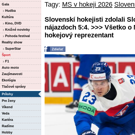
Tagy:
MS v hokeji 2026
Sloven
Gala
Hudba
Kultúra
Slovenskí hokejisti zdolali 
Kino, DVD
nájazdoch 5:4. >>> Všetko o
Knižné novinky
hokejový reprezentant
Pohoda festival
Reality show
SuperStar
Zdieľať
Šport
F1
Auto moto
Zaujímavosti
Ekológia
Tlačové správy
Prílohy
Pre ženy
Víkend
Veda
Kariéra
Radíme
Hobby