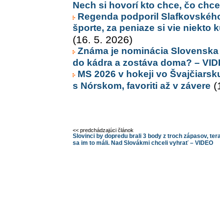
Nech si hovorí kto chce, čo chc
Regenda podporil Slafkovského.
športe, za peniaze si vie niekto 
(16. 5. 2026)
Známa je nominácia Slovenska n
do kádra a zostáva doma? – VI
MS 2026 v hokeji vo Švajčiarsk
s Nórskom, favoriti až v závere
(
<< predchádzajúci článok
Slovinci by dopredu brali 3 body z troch zápasov, ter
sa im to máli. Nad Slovákmi chceli vyhrať – VIDEO