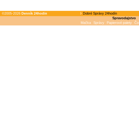
©2005-2026
Denník 24hodin
Dobré Správy 24hodín
Spravodajstvo
Mačka
Správy
Papierové palety
Čo 