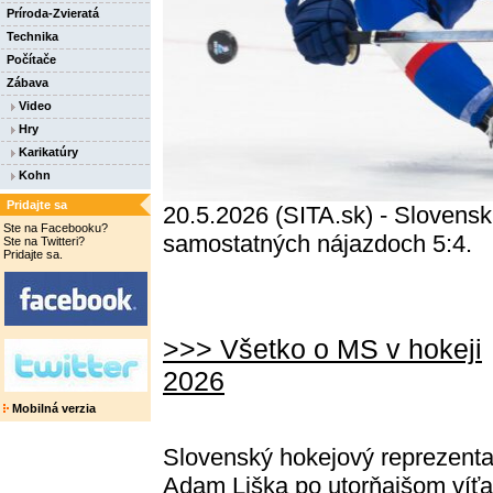
Príroda-Zvieratá
Technika
Počítače
Zábava
Video
Hry
Karikatúry
Kohn
Pridajte sa
20.5.2026 (SITA.sk) - Slovenskí
Ste na Facebooku?
samostatných nájazdoch 5:4.
Ste na Twitteri?
Pridajte sa.
>>> Všetko o MS v hokeji
2026
Mobilná verzia
Slovenský hokejový reprezenta
Adam Liška
po utorňajšom víťa