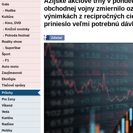
Ázijské akciové trhy v ponde
Gala
obchodnej vojny zmiernilo 
Hudba
výnimkách z recipročných cie
Kultúra
prinieslo veľmi potrebnú dáv
Kino, DVD
Knižné novinky
Pohoda festival
Zdieľať
Reality show
SuperStar
Šport
F1
Auto moto
Zaujímavosti
Ekológia
Tlačové správy
Prílohy
Pre ženy
Víkend
Veda
Kariéra
Radíme
Hobby