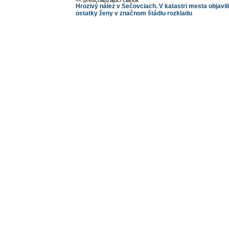
<< predchádzajúci článok
Hrozivý nález v Sečovciach. V katastri mesta objavili
ostatky ženy v značnom štádiu rozkladu