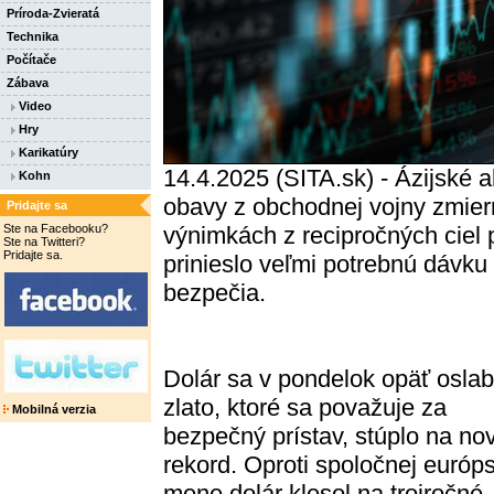
Príroda-Zvieratá
Technika
Počítače
Zábava
Video
Hry
Karikatúry
14.4.2025 (SITA.sk) - Ázijské a
Kohn
obavy z obchodnej vojny zmie
Pridajte sa
Ste na Facebooku?
výnimkách z recipročných ciel 
Ste na Twitteri?
Pridajte sa.
prinieslo veľmi potrebnú dávk
bezpečia.
Dolár sa v pondelok opäť oslabi
zlato, ktoré sa považuje za
Mobilná verzia
bezpečný prístav, stúplo na no
rekord. Oproti spoločnej európ
mene dolár klesol na trojročné