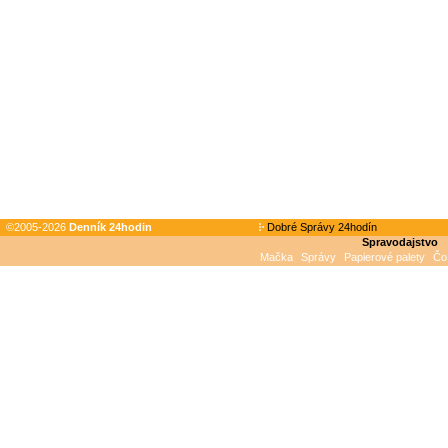
©2005-2026
Denník 24hodin
Dobré Správy 24hodín
Spravodajstvo
Mačka
Správy
Papierové palety
Čo 