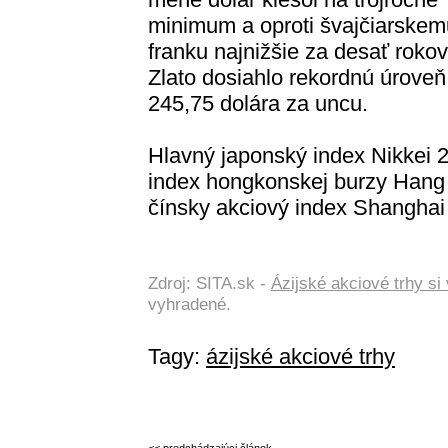
minimum a oproti švajčiarskem
franku najnižšie za desať rokov
Zlato dosiahlo rekordnú úroveň
245,75 dolára za uncu.
Hlavný japonský index Nikkei 2
index hongkonskej burzy Hang S
čínsky akciový index Shanghai 
Zdroj: SITA.sk -
Ázijské akciové trhy si 
vyhradené.
Tagy:
ázijské akciové trhy