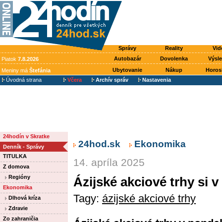
Správy
Reality
Vid
Autobazár
Dovolenka
Výsl
Piatok
7.8.2026
Ubytovanie
Nákup
Horos
Meniny má
Štefánia
Úvodná strana
Včera
Archív správ
Nastavenia
24hodín v Skratke
24hod.sk
Ekonomika
Denník - Správy
TITULKA
14. apríla 2025
Z domova
Regióny
Ázijské akciové trhy si v
Ekonomika
Tagy:
ázijské akciové trhy
Dlhová kríza
Zdravie
Zo zahraničia