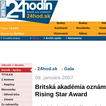
Správy
Reality
Vid
Autobazár
Dovolenka
Výsl
Piatok
7.8.2026
Ubytovanie
Nákup
Horos
Meniny má
Štefánia
Úvodná strana
Včera
Archív správ
Nastavenia
24hodín v Skratke
24hod.sk
Gala
Denník - Správy
TITULKA
08. januára 2007
Z domova
Regióny
Britská akadémia oznám
Ekonomika
Rising Star Award
Dlhová kríza
Zdravie
Zo zahraničia