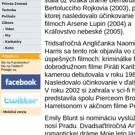
stala už vďaka dráme Bernard
Príroda-Zvieratá
Bertolucciho Rojkovia (2003), 
Technika
ktorej nasledovalo účinkovanie
Počítače
filmoch Arsene Lupin (2004) a
Zábava
Video
Kráľovstvo nebeské (2005).
Hry
Tridsaťročná Angličanka Naom
Karikatúry
Kohn
Harris sa tento rok objavila vo
Pridajte sa
úspešných filmoch: kriminálke
Ste na Facebooku?
dobrodružnom filme Piráti Kari
Ste na Twitteri?
Pridajte sa.
kamerou debutovala v roku 1987
Nasledovalo účinkovanie v ďalš
V roku 2002 si zahrala v sci-fi
predstavila spolu Pierceom 
Harrelsonom v akčnom filme P
Mobilná verzia
Emily Blunt si nomináciu vyslú
nosí Pradu. Dvadsaťtriročná An
romantickej dráme Moje leto lás