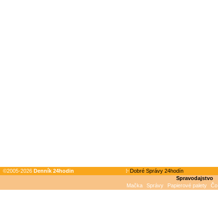
©2005-2026
Denník 24hodin
Dobré Správy 24hodín
Spravodajstvo
Mačka
Správy
Papierové palety
Čo 