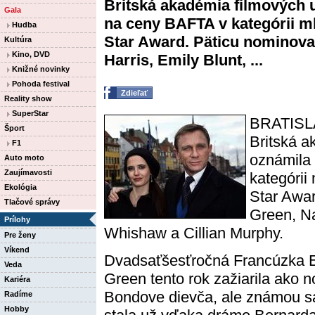
Britská akadémia filmových
Gala
na ceny BAFTA v kategórii ml
Hudba
Star Award. Päticu nominova
Kultúra
Kino, DVD
Harris, Emily Blunt, ...
Knižné novinky
Pohoda festival
Zdieľať
Reality show
SuperStar
BRATISLA
Šport
Britská 
F1
oznámila
Auto moto
Zaujímavosti
kategórii
Ekológia
Star Awar
Tlačové správy
Green, Na
Prílohy
Whishaw a Cillian Murphy.
Pre ženy
Víkend
Dvadsaťšesťročná Francúzka 
Veda
Green tento rok zažiarila ako 
Kariéra
Bondove dievča, ale známou s
Radíme
Hobby