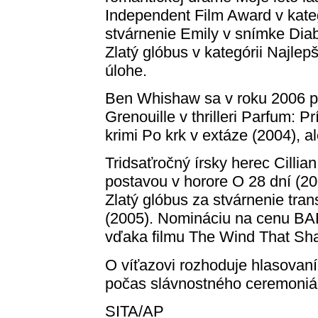
Independent Film Award v kateg
stvárnenie Emily v snímke Dia
Zlatý glóbus v kategórii Najlep
úlohe.
Ben Whishaw sa v roku 2006 pr
Grenouille v thrilleri Parfum: 
krimi Po krk v extáze (2004), 
Tridsaťročný írsky herec Cillia
postavou v horore O 28 dní (2
Zlatý glóbus za stvárnenie tran
(2005). Nomináciu na cenu BAF
vďaka filmu The Wind That Sha
O víťazovi rozhoduje hlasovan
počas slávnostného ceremoniál
SITA/AP