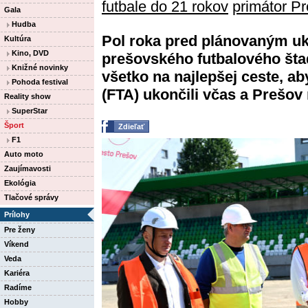
futbale do 21 rokov
primátor P
Gala
Hudba
Pol roka pred plánovaným u
Kultúra
Kino, DVD
prešovského futbalového šta
Knižné novinky
všetko na najlepšej ceste, ab
Pohoda festival
(FTA) ukončili včas a Prešov 
Reality show
SuperStar
Šport
Zdieľať
F1
Auto moto
Zaujímavosti
Ekológia
Tlačové správy
Prílohy
Pre ženy
Víkend
Veda
Kariéra
Radíme
Hobby