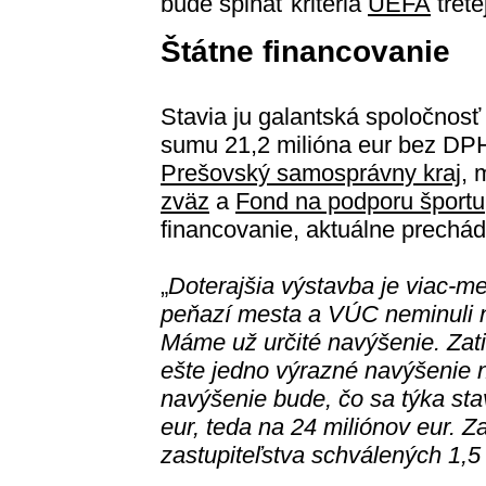
bude spĺňať kritériá
UEFA
trete
Štátne financovanie
Stavia ju galantská spoločnos
sumu 21,2 milióna eur bez DPH
Prešovský samosprávny kraj
, 
zväz
a
Fond na podporu športu
financovanie, aktuálne prechá
„
Doterajšia výstavba je viac-me
peňazí mesta a VÚC neminuli n
Máme už určité navýšenie. Zatiaľ
ešte jedno výrazné navýšenie 
navýšenie bude, čo sa týka stav
eur, teda na 24 miliónov eur. 
zastupiteľstva schválených 1,5