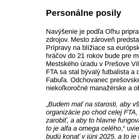
Personálne posily
Navýšenie je podľa Oľhu pripr
zdrojov. Mesto zároveň predsta
Prípravy na blížiace sa európs
hráčov do 21 rokov bude pre m
Mestského úradu v Prešove V
FTA sa stal bývalý futbalista a
Fabuľa. Odchovanec prešovské
niekoľkoročné manažérske a o
„
Budem mať na starosti, aby v
organizácie po chod celej FTA,
zarobiť, a aby to hlavne fungo
to je alfa a omega celého
,“ uvi
budú konať v júni 2025, a to je 