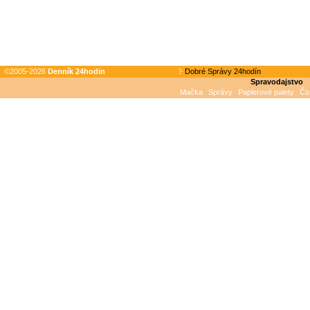
©2005-2026
Denník 24hodin
Dobré Správy 24hodín
Spravodajstvo
Mačka
Správy
Papierové palety
Čo 