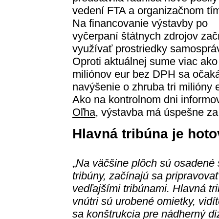
vedení FTA a organizačnom tí
Na financovanie výstavby po
vyčerpaní štátnych zdrojov za
využívať prostriedky samospráv
Oproti aktuálnej sume viac ako
miliónov eur bez DPH sa očak
navýšenie o zhruba tri milióny e
Ako na kontrolnom dni informo
Oľha
, výstavba má úspešne za 
Hlavná tribúna je hot
„
Na väčšine plôch sú osadené 
tribúny, začínajú sa pripravova
vedľajšími tribúnami. Hlavná t
vnútri sú urobené omietky, vidí
sa konštrukcia pre nádherný diz