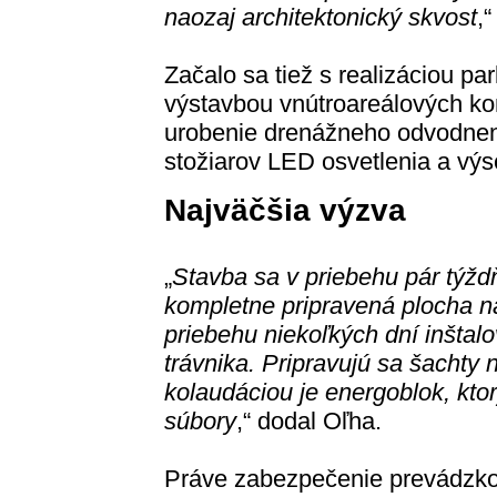
naozaj architektonický skvost
,
Začalo sa tiež s realizáciou pa
výstavbou vnútroareálových ko
urobenie drenážneho odvodnen
stožiarov LED osvetlenia a výs
Najväčšia výzva
„
Stavba sa v priebehu pár týžd
kompletne pripravená plocha n
priebehu niekoľkých dní inštal
trávnika. Pripravujú sa šachty
kolaudáciou je energoblok, kt
súbory
,“ dodal Oľha.
Práve zabezpečenie prevádzko