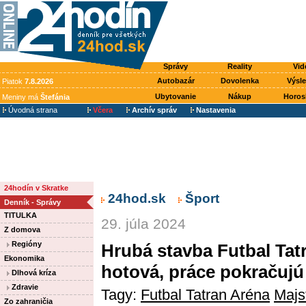
Správy
Reality
Vid
Autobazár
Dovolenka
Výsl
Piatok
7.8.2026
Ubytovanie
Nákup
Horos
Meniny má
Štefánia
Úvodná strana
Včera
Archív správ
Nastavenia
24hodín v Skratke
24hod.sk
Šport
Denník - Správy
TITULKA
29. júla 2024
Z domova
Regióny
Hrubá stavba Futbal Tat
Ekonomika
hotová, práce pokračujú 
Dlhová kríza
Zdravie
Tagy:
Futbal Tatran Aréna
Majs
Zo zahraničia