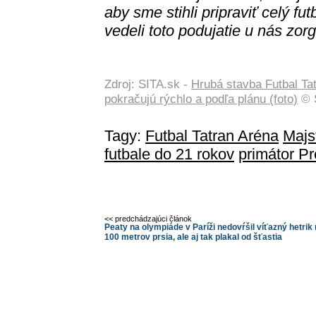
aby sme stihli pripraviť celý f
vedeli toto podujatie u nás zor
Zdroj: SITA.sk -
Hrubá stavba Futbal Ta
pokračujú rýchlo a podľa plánu (foto)
© S
Tagy:
Futbal Tatran Aréna
Majs
futbale do 21 rokov
primátor P
<< predchádzajúci článok
Peaty na olympiáde v Paríži nedovŕšil víťazný hetrik
100 metrov prsia, ale aj tak plakal od šťastia