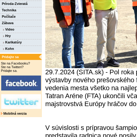
Príroda-Zvieratá
Technika
Počítače
Zábava
Video
Hry
Karikatúry
Kohn
Pridajte sa
Ste na Facebooku?
Ste na Twitteri?
29.7.2024 (SITA.sk) - Pol rok
Pridajte sa.
výstavby nového prešovského f
vedenia mesta všetko na najlep
Tatran Aréne (FTA) ukončili vč
majstrovstvá Európy hráčov do
Mobilná verzia
V súvislosti s prípravou šampi
predstavila radnica nové posily