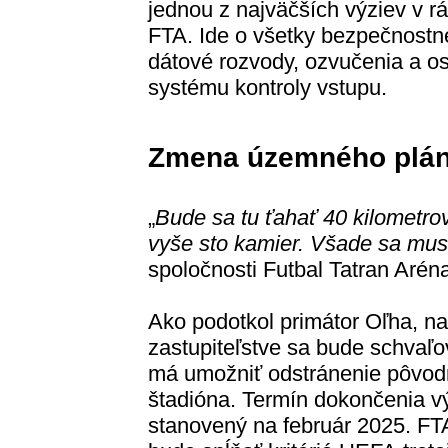
jednou z najväčších výziev v 
FTA. Ide o všetky bezpečnostn
dátové rozvody, ozvučenia a osv
systému kontroly vstupu.
Zmena územného plá
„
Bude sa tu ťahať 40 kilometro
vyše sto kamier. Všade sa musí
spoločnosti Futbal Tatran Aréna
Ako podotkol primátor Oľha, 
zastupiteľstve sa bude schvaľ
má umožniť odstránenie pôvodne
štadióna. Termín dokončenia v
stanovený na február 2025. FT