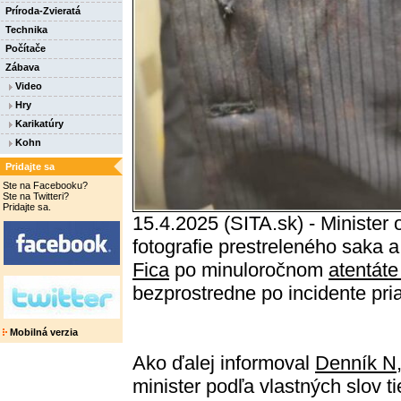
Príroda-Zvieratá
Technika
Počítače
Zábava
Video
Hry
Karikatúry
Kohn
Pridajte sa
Ste na Facebooku?
Ste na Twitteri?
Pridajte sa.
15.4.2025 (SITA.sk) - Minister
fotografie prestreleného saka 
Fica
po minuloročnom
atentáte
bezprostredne po incidente pr
Mobilná verzia
Ako ďalej informoval
Denník N
minister podľa vlastných slov ti