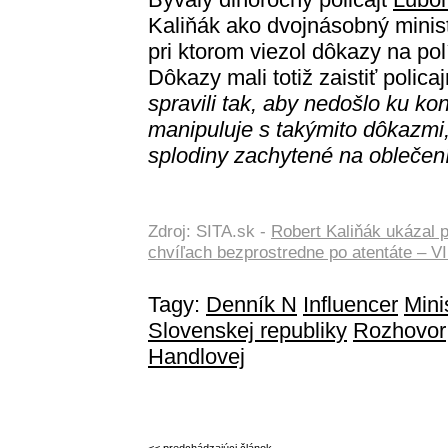
Kaliňák ako dvojnásobný minist
pri ktorom viezol dôkazy na pol
Dôkazy mali totiž zaistiť policaj
spravili tak, aby nedošlo ku k
manipuluje s takýmito dôkazmi
splodiny zachytené na oblečení
Zdroj: SITA.sk -
Robert Kaliňák ukázal p
chvíľach bezprostredne po atentáte – 
Tagy:
Denník N
Influencer
Mini
Slovenskej republiky
Rozhovor
Handlovej