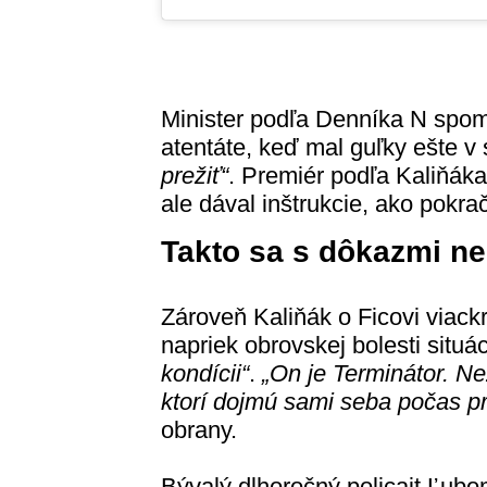
Minister podľa Denníka N spomí
atentáte, keď mal guľky ešte v 
prežiť“
. Premiér podľa Kaliňáka 
ale dával inštrukcie, ako pokra
Takto sa s dôkazmi n
Zároveň Kaliňák o Ficovi viackr
napriek obrovskej bolesti situ
kondícii“
.
„On je Terminátor. Nez
ktorí dojmú sami seba počas pr
obrany.
Bývalý dlhoročný policajt
Ľubo