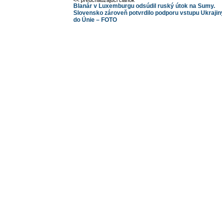
<< predchádzajúci článok
Blanár v Luxemburgu odsúdil ruský útok na Sumy.
Slovensko zároveň potvrdilo podporu vstupu Ukrajin
do Únie – FOTO