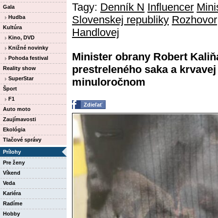
Tagy:
Denník N
Influencer
Mini
Gala
Slovenskej republiky
Rozhovor
Hudba
Kultúra
Handlovej
Kino, DVD
Knižné novinky
Minister obrany Robert Kaliňá
Pohoda festival
prestreleného saka a krvavej
Reality show
SuperStar
minuloročnom
Šport
F1
Zdieľať
Auto moto
Zaujímavosti
Ekológia
Tlačové správy
Prílohy
Pre ženy
Víkend
Veda
Kariéra
Radíme
Hobby