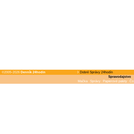
©2005-2026
Denník 24hodin
Dobré Správy 24hodín
Spravodajstvo
Mačka
Správy
Papierové palety
Čo 