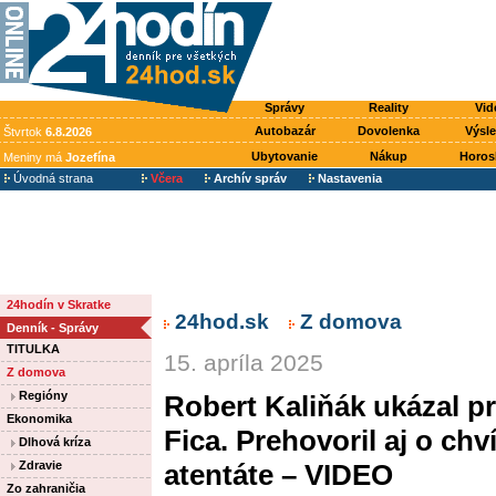
Správy
Reality
Vid
Autobazár
Dovolenka
Výsl
Štvrtok
6.8.2026
Ubytovanie
Nákup
Horos
Meniny má
Jozefína
Úvodná strana
Včera
Archív správ
Nastavenia
24hodín v Skratke
24hod.sk
Z domova
Denník - Správy
TITULKA
15. apríla 2025
Z domova
Regióny
Robert Kaliňák ukázal p
Ekonomika
Fica. Prehovoril aj o ch
Dlhová kríza
Zdravie
atentáte – VIDEO
Zo zahraničia