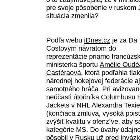
pre svoje pôsobenie v ruskom 
situácia zmenila?
Podľa webu
iDnes.cz
je za Da
Costovým návratom do
reprezentácie priamo francúzs
ministerka športu
Amélie Oudé
Castéraová
, ktorá podľahla tla
národnej hokejovej federácie aj
samotného hráča. Pri avizovan
neúčasti útočníka Columbusu 
Jackets v NHL Alexandra Texie
(končiaca zmluva, vysoká poist
zvýšiť kvalitu v ofenzíve, aby s
kategórie MS. Do úvahy údajne 
pôsobil v Rusku už pred invázi