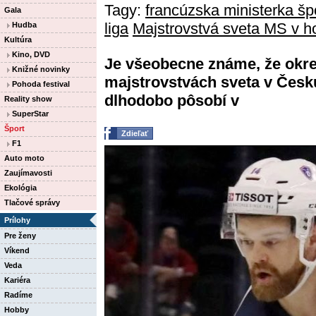
Tagy:
francúzska ministerka šp
Gala
liga
Majstrovstvá sveta MS v h
Hudba
Kultúra
Kino, DVD
Je všeobecne známe, že okr
Knižné novinky
majstrovstvách sveta v Česku
Pohoda festival
dlhodobo pôsobí v
Reality show
SuperStar
Šport
Zdieľať
F1
Auto moto
Zaujímavosti
Ekológia
Tlačové správy
Prílohy
Pre ženy
Víkend
Veda
Kariéra
Radíme
Hobby