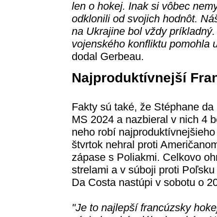
len o hokej. Inak si vôbec nem
odklonili od svojich hodnôt. Ná
na Ukrajine bol vždy príkladný
vojenského konfliktu pomohla u
dodal Gerbeau.
Najproduktívnejší Fran
Fakty sú také, že Stéphane da 
MS 2024 a nazbieral v nich 4 bo
neho robí najproduktívnejšieho 
štvrtok nehral proti Američano
zápase s Poliakmi. Celkovo ohr
strelami a v súboji proti Poľsku 
Da Costa nastúpi v sobotu o 20
"Je to najlepší francúzsky hoke