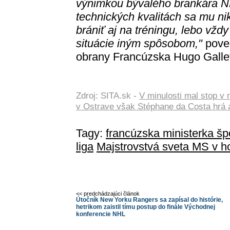
výnimkou bývalého brankára 
technických kvalitách sa mu ni
brániť aj na tréningu, lebo vžd
situácie iným spôsobom,"
poved
obrany Francúzska Hugo Galle
Zdroj: SITA.sk -
V minulosti mal stop v
v Ostrave však Stéphane da Costa hrá 
Tagy:
francúzska ministerka šp
liga
Majstrovstvá sveta MS v h
<< predchádzajúci článok
Útočník New Yorku Rangers sa zapísal do histórie,
hetrikom zaistil tímu postup do finále Východnej
konferencie NHL