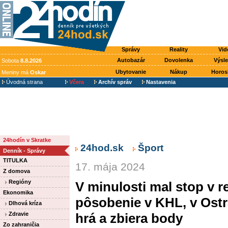
Správy
Reality
Vid
Autobazár
Dovolenka
Výsl
Sobota
8.8.2026
Ubytovanie
Nákup
Horos
Meniny má
Oskar
Úvodná strana
Včera
Archív správ
Nastavenia
24hodín v Skratke
24hod.sk
Šport
Denník - Správy
TITULKA
17. mája 2024
Z domova
Regióny
V minulosti mal stop v r
Ekonomika
pôsobenie v KHL, v Ost
Dlhová kríza
Zdravie
hrá a zbiera body
Zo zahraničia