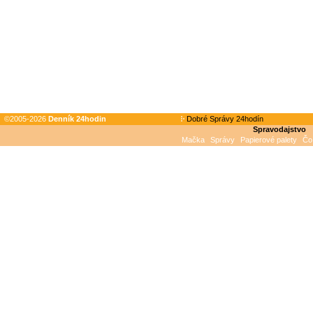
©2005-2026
Denník 24hodin
Dobré Správy 24hodín
Spravodajstvo
Mačka
Správy
Papierové palety
Čo 