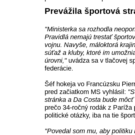
Prevážila športová st
"Ministerka sa rozhodla neopon
Pravidlá nemajú trestať športo
vojnu. Navyše, máloktorá kraji
súťaž a kluby, ktoré im umožni
úrovni,"
uvádza sa v tlačovej s
federácie.
Šéf hokeja vo Francúzsku Pier
pred začiatkom MS vyhlásil:
"S
stránka a Da Costa bude môcť 
prečo 34-ročný rodák z Paríž
politické otázky, iba na tie špor
"Povedal som mu, aby politiku