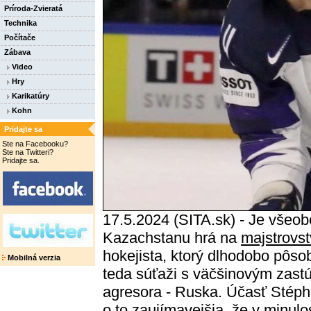
Príroda-Zvieratá
Technika
Počítače
Zábava
Video
Hry
Karikatúry
Kohn
Pridajte sa
Ste na Facebooku?
Ste na Twitteri?
Pridajte sa.
17.5.2024 (SITA.sk) - Je všeo
Kazachstanu hrá na
majstrovs
hokejista, ktorý dlhodobo pôso
Mobilná verzia
teda súťaži s väčšinovým zast
agresora - Ruska. Účasť Stéph
o to zaujímavejšia, že v minulo