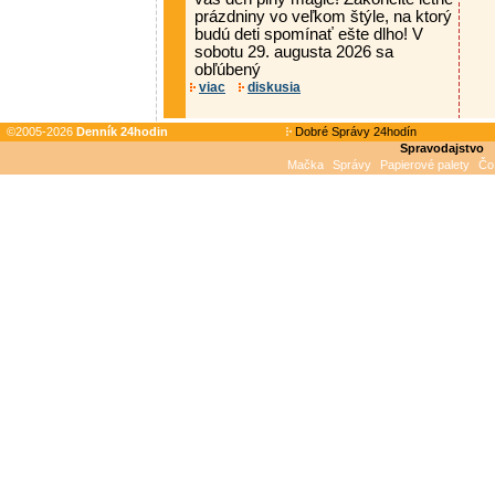
prázdniny vo veľkom štýle, na ktorý
budú deti spomínať ešte dlho! V
sobotu 29. augusta 2026 sa
obľúbený
viac
diskusia
©2005-2026
Denník 24hodin
Dobré Správy 24hodín
Spravodajstvo
Mačka
Správy
Papierové palety
Čo 