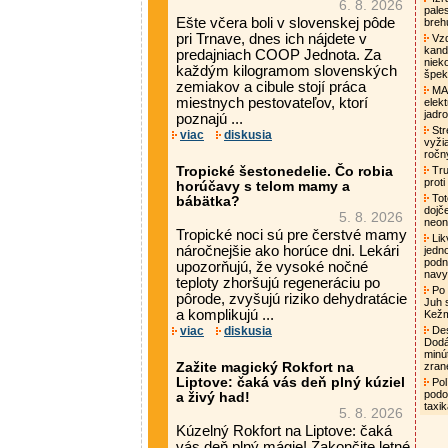
6. 8. 2026
pale
Ešte včera boli v slovenskej pôde
breh
pri Trnave, dnes ich nájdete v
Vzd
kand
predajniach COOP Jednota. Za
niek
každým kilogramom slovenských
špek
zemiakov a cibule stojí práca
MAA
miestnych pestovateľov, ktorí
elek
jadro
poznajú ...
Str
viac
diskusia
vyži
ročn
Tropické šestonedelie. Čo robia
Tru
proti
horúčavy s telom mamy a
Tot
bábätka?
dojč
5. 8. 2026
neon
Tropické noci sú pre čerstvé mamy
Lik
náročnejšie ako horúce dni. Lekári
jedn
podni
upozorňujú, že vysoké nočné
nav
teploty zhoršujú regeneráciu po
Po 
pôrode, zvyšujú riziko dehydratácie
Juh 
a komplikujú ...
Kež
viac
diskusia
Des
Dodá
minú
Zažite magický Rokfort na
zran
Liptove: čaká vás deň plný kúziel
Pol
podo
a živý had!
taxi
5. 8. 2026
Kúzelný Rokfort na Liptove: čaká
vás deň plný mágie! Zakončite letné