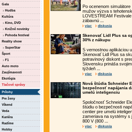
Gala
Po ocenenom simulátore 
Hudba
mužov výzva s tehotens
LOVESTREAM Festivale 
Kultúra
zábavnú ...
Kino, DVD
viac
diskusia
Knižné novinky
Pohoda festival
Skenovať Lidl Plus sa op
30% z nákupu
Reality show
SuperStar
S vernostnou aplikáciou uš
Šport
Skenovať Lidl Plus sa sku
potravinový diskont s pr
F1
Slovensku prináša svoji
Auto moto
týždeň ...
Zaujímavosti
viac
diskusia
Ekológia
Nová štúdia Schneider E
Tlačové správy
bezpečnosť napájania dá
Prílohy
umelú inteligenciu
Pre ženy
Spoločnosť Schneider Elec
Víkend
štúdiu o bezpečnosti nap
Veda
centier pre umelú intelig
zameriava na systémy s
Kariéra
800 V (800 ...
Radíme
viac
diskusia
Hobby