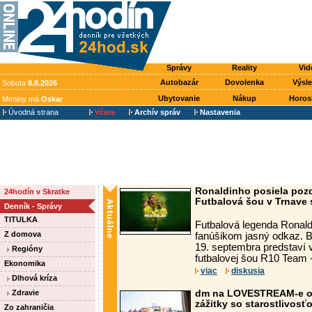
Správy
Reality
Vid
Autobazár
Dovolenka
Výsl
Sobota
8.8.2026
Ubytovanie
Nákup
Horos
Meniny má
Oskar
Úvodná strana
Včera
Archív správ
Nastavenia
Ronaldinho posiela poz
24hodín v Skratke
Futbalová šou v Trnave s
Denník - Správy
TITULKA
Futbalová legenda Ronal
Z domova
fanúšikom jasný odkaz. Br
19. septembra predstaví v
Regióny
futbalovej šou R10 Team -
Ekonomika
viac
diskusia
Dlhová kríza
Zdravie
dm na LOVESTREAM-e opä
zážitky so starostlivosť
Zo zahraničia