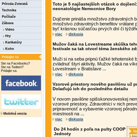
Príroda-Zvieratá
Toto je 5 najčastejších otázok o dojčen
neonatológie Nemocnice Bory
Technika
Počítače
Dojčenie prináša množstvo zdravotných be
Zábava
množstvo zdravotných benefitov vrátane p
byť krásnou súčasťou prvých dní či týždňo
Video
viac
diskusia
Hry
Karikatúry
Mužov čaká na Lovestreame skúška teh
festivale sa tak otvorí téma ženského zd
Kohn
Pridajte sa
Muži si na seba pripnú ťažké tehotenské 
Ste na Facebooku?
zvládnuť štyri aktivity. Mužov čaká na ví
Ste na Twitteri?
Lovestream v Bratislave ...
Pridajte sa.
viac
diskusia
Vzorové priestory nového pavilónu už pr
Dolaďujú ich do posledného detailu
V novom pavilóne spišskonovoveskej nemo
vzorové priestory. Zdravotníci v nich prev
pripravenosť a vybavenie vzorovej pôrodne
miestnosti na ...
Mobilná verzia
viac
diskusia
Do 24 hodín z poľa na pulty COOP
Na
Jednoty
Izra