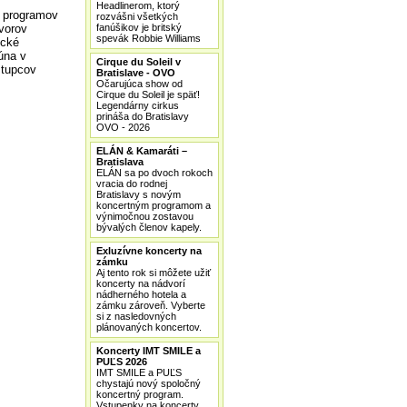
Headlinerom, ktorý
 programov
rozvášni všetkých
vorov
fanúšikov je britský
spevák Robbie Williams
ické
úna v
Cirque du Soleil v
stupcov
Bratislave - OVO
Očarujúca show od
Cirque du Soleil je späť!
Legendárny cirkus
prináša do Bratislavy
OVO - 2026
ELÁN & Kamaráti –
Bratislava
ELÁN sa po dvoch rokoch
vracia do rodnej
Bratislavy s novým
koncertným programom a
výnimočnou zostavou
bývalých členov kapely.
Exluzívne koncerty na
zámku
Aj tento rok si môžete užiť
koncerty na nádvorí
nádherného hotela a
zámku zároveň. Vyberte
si z nasledovných
plánovaných koncertov.
Koncerty IMT SMILE a
PUĽS 2026
IMT SMILE a PUĽS
chystajú nový spoločný
koncertný program.
Vstupenky na koncerty