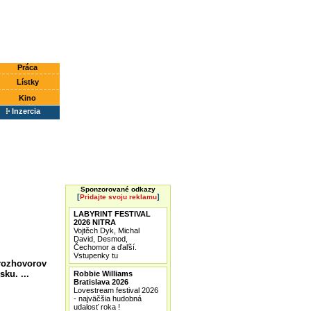
Práca
Lístky
Kino
Inzercia
Sponzorované odkazy
[
]
Pridajte svoju reklamu
LABYRINT FESTIVAL
2026 NITRA
Vojtěch Dyk, Michal
David, Desmod,
Čechomor a ďaľší.
Vstupenky tu
rozhovorov
ku. ...
Robbie Williams
Bratislava 2026
Lovestream festival 2026
- najväčšia hudobná
udalosť roka !