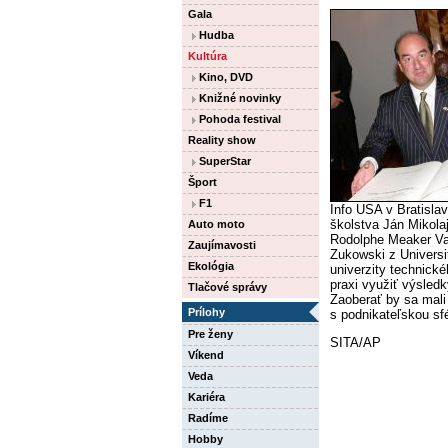
Gala
Hudba
Kultúra
Kino, DVD
Knižné novinky
Pohoda festival
Reality show
SuperStar
Šport
F1
Info USA v Bratislav
školstva Ján Mikol
Auto moto
Rodolphe Meaker Va
Zaujímavosti
Zukowski z Universi
Ekológia
univerzity technické
praxi využiť výsled
Tlačové správy
Zaoberať by sa mal
Prílohy
s podnikateľskou sf
Pre ženy
SITA/AP
Víkend
Veda
Kariéra
Radíme
Hobby