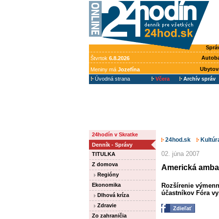
Sprá
Autob
Štvrtok
6.8.2026
Ubytov
Meniny má
Jozefína
Úvodná strana
Včera
Archív správ
24hodín v Skratke
24hod.sk
Kultúr
Denník - Správy
02. júna 2007
TITULKA
Z domova
Americká ambas
Regióny
Ekonomika
Rozšírenie výmenn
účastníkov Fóra vy
Dlhová kríza
Zdravie
Zdieľať
Zo zahraničia