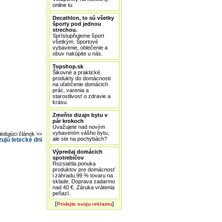
online tu
Decathlon, to sú všetky
športy pod jednou
strechou.
Sprístupňujeme šport
všetkým. Športové
vybavenie, oblečenie a
obuv nakúpite u nás.
Topshop.sk
Šikovné a praktické
produkty do domácnosti
na uľahčenie domácich
prác, varenia a
starostlivosť o zdravie a
krásu.
Zmeňte dizajn bytu v
pár krokoch
Uvažujete nad novým
vybavením vášho bytu,
ledujúci článok >>
ale ste na pochybách?
ujú letecké dni
Výpredaj domácich
spotrebičov
Rozsiahla ponuka
produktov pre domácnosť
i záhradu.99 % tovaru na
sklade. Doprava zadarmo
nad 40 €. Záruka vrátenia
peňazí.
[
]
Pridajte svoju reklamu