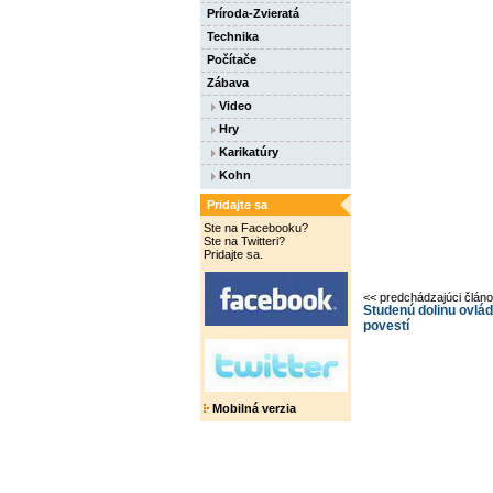
Príroda-Zvieratá
Technika
Počítače
Zábava
Video
Hry
Karikatúry
Kohn
Pridajte sa
Ste na Facebooku?
Ste na Twitteri?
Pridajte sa.
<< predchádzajúci člán
Studenú dolinu ovlád
povestí
Mobilná verzia