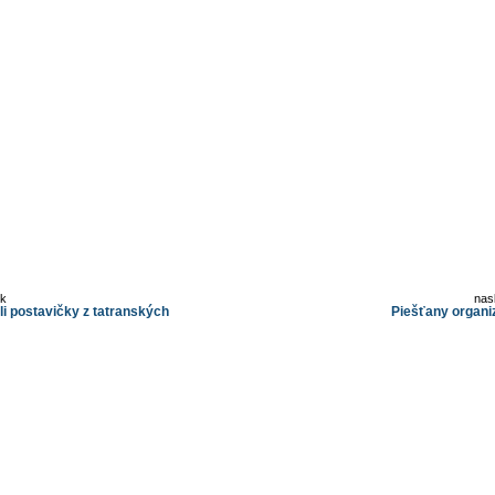
ok
nas
li postavičky z tatranských
Piešťany organiz