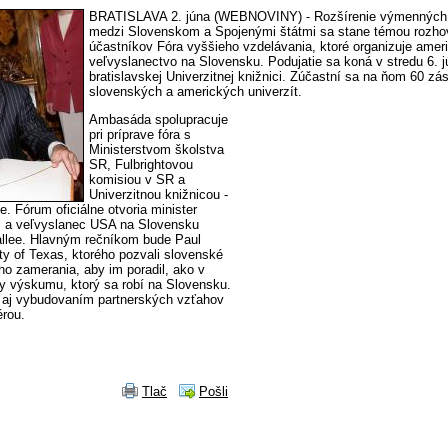
BRATISLAVA 2. júna (WEBNOVINY) - Rozšírenie výmenných
medzi Slovenskom a Spojenými štátmi sa stane témou rozho
účastníkov Fóra vyššieho vzdelávania, ktoré organizuje amer
veľvyslanectvo na Slovensku. Podujatie sa koná v stredu 6. j
bratislavskej Univerzitnej knižnici. Zúčastní sa na ňom 60 zá
slovenských a amerických univerzít.
Ambasáda spolupracuje
pri príprave fóra s
Ministerstvom školstva
SR, Fulbrightovou
komisiou v SR a
Univerzitnou knižnicou -
e. Fórum oficiálne otvoria minister
aj a veľvyslanec USA na Slovensku
llee. Hlavným rečníkom bude Paul
ty of Texas, ktorého pozvali slovenské
ho zamerania, aby im poradil, ako v
ky výskumu, ktorý sa robí na Slovensku.
i aj vybudovaním partnerských vzťahov
érou.
Tlač
Pošli