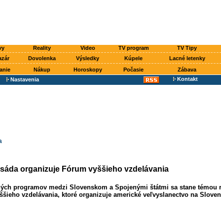
vy
Reality
Video
TV program
TV Tipy
azár
Dovolenka
Výsledky
Kúpele
Lacné letenky
anie
Nákup
Horoskopy
Počasie
Zábava
Kontakt
Nastavenia
a
áda organizuje Fórum vyššieho vzdelávania
ých programov medzi Slovenskom a Spojenými štátmi sa stane témou 
ššieho vzdelávania, ktoré organizuje americké veľvyslanectvo na Slovens