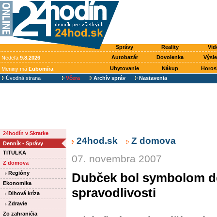
Správy
Reality
Vid
Autobazár
Dovolenka
Výsl
Nedeľa
9.8.2026
Ubytovanie
Nákup
Horos
Meniny má
Ľubomíra
Úvodná strana
Včera
Archív správ
Nastavenia
24hodín v Skratke
24hod.sk
Z domova
Denník - Správy
TITULKA
07. novembra 2007
Z domova
Regióny
Dubček bol symbolom de
Ekonomika
spravodlivosti
Dlhová kríza
Zdravie
Zo zahraničia