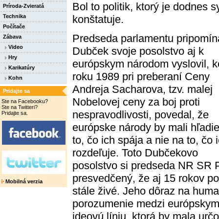
Bol to politik, ktorý je dodnes
Príroda-Zvieratá
konštatuje.
Technika
Počítače
Predseda parlamentu pripomín
Zábava
Video
Dubček svoje posolstvo aj k
Hry
európskym národom vyslovil, 
Karikatúry
roku 1989 pri preberaní Ceny
Kohn
Andreja Sacharova, tzv. malej
Pridajte sa
Nobelovej ceny za boj proti
Ste na Facebooku?
Ste na Twitteri?
nespravodlivosti, povedal, že
Pridajte sa.
európske národy by mali hľadie
to, čo ich spája a nie na to, čo 
rozdeľuje. Toto Dubčekovo
posolstvo si predseda NR SR P
presvedčený, že aj 15 rokov p
Mobilná verzia
stále živé. Jeho dôraz na human
porozumenie medzi európskymi
ideovú líniu, ktorá by mala urč