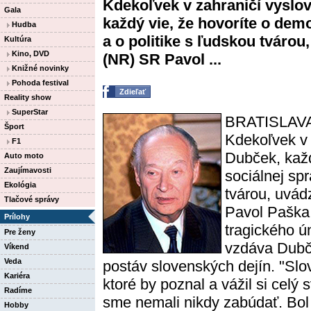
Kdekoľvek v zahraničí vyslo
Gala
každý vie, že hovoríte o demo
Hudba
a o politike s ľudskou tváro
Kultúra
Kino, DVD
(NR) SR Pavol ...
Knižné novinky
Pohoda festival
Zdieľať
Reality show
SuperStar
BRATISLAVA
Šport
Kdekoľvek v 
F1
Dubček, každ
Auto moto
Zaujímavosti
sociálnej spr
Ekológia
tvárou, uvá
Tlačové správy
Pavol Paška 
Prílohy
tragického ú
Pre ženy
vzdáva Dubče
Víkend
Veda
postáv slovenských dejín. "Sl
Kariéra
ktoré by poznal a vážil si cel
Radíme
sme nemali nikdy zabúdať. Bol t
Hobby