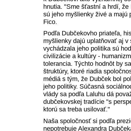
hnutia. "Sme šťastní a hrdí, že
sú jeho myšlienky živé a majú p
Fico.
Podľa Dubčekovho priateľa, hi
myšlienky dajú uplatňovať aj v 
vychádzala jeho politika sú ho
civilizácie a kultúry - humaniz
tolerancia. Týchto hodnôt by sa 
štruktúry, ktoré riadia spoločn
médiá s tým, že Dubček bol pol
jeho politiky. Súčasná sociáln
vlády sa podľa Laluhu dá považ
dubčekovskej tradície "s persp
ktorú sa treba usilovať."
Naša spoločnosť si podľa prez
nepotrebuje Alexandra Dubčeka