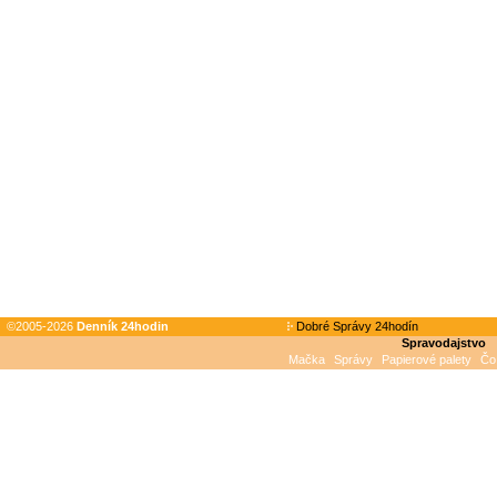
©2005-2026
Denník 24hodin
Dobré Správy 24hodín
Spravodajstvo
Mačka
Správy
Papierové palety
Čo 