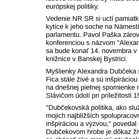
európskej politiky.
Vedenie NR SR si uctí pamiat
kytice k jeho soche na Námes
parlamentu. Pavol Paška zárov
konferenciou s názvom "Alexand
sa bude konať 14. novembra v 
knižnice v Banskej Bystrici.
Myšlienky Alexandra Dubčeka 
Fica stále živé a sú inšpirácio
na dnešnej pietnej spomienke n
Slávičom údolí pri príležitosti
"Dubčekovská politika, ako slu
mojich najbližších spolupracov
inšpiráciou a výzvou," povedal 
Dubčekovom hrobe je dôkaz ži