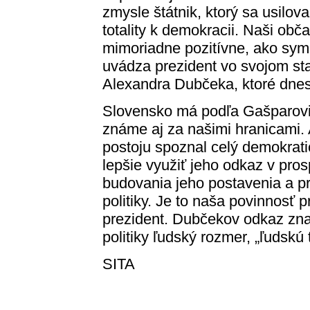
zmysle štátnik, ktorý sa usilo
totality k demokracii. Naši ob
mimoriadne pozitívne, ako symb
uvádza prezident vo svojom sta
Alexandra Dubčeka, ktoré dnes
Slovensko má podľa Gašparovič
známe aj za našimi hranicami.
postoju spoznal celý demokrati
lepšie využiť jeho odkaz v pr
budovania jeho postavenia a p
politiky. Je to naša povinnosť
prezident. Dubčekov odkaz zn
politiky ľudský rozmer, „ľudskú 
SITA