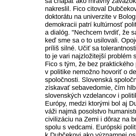
sa chápať ako mravný záväzok
nakreslil. Fico citoval Dubčeko
doktorátu na univerzite v Bolog
demokracii patrí kultúrnosť polit
a dialóg. "Nechcem tvrdiť, že sa
keď sme sa o to usilovali. Opo
príliš silné. Učiť sa tolerantno
to je vari najzložitejší problém
Fico s tým, že bez praktického
v politike nemožno hovoriť o de
spoločnosti. Slovenská spoloč
získavať sebavedomie, čím hlbš
slovenských vzdelancov i politi
Európy, medzi ktorými bol aj 
váži najmä posolstvo humanist
civilizáciu na Zemi i dôraz na
spolu s vedcami. Európski polit
k Dubčekovi ako významnej oso