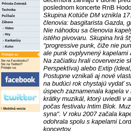
Príroda-Zvieratá
poslednom koncerte RnB Hodo
Technika
Skupina Kotúče DM vznikla 17.
Počítače
členovia: basgitarista Gazda, g
Zábava
Video
Nie náhodou sa členovia kapely
Hry
istého pivovaru. Skupina hrá š
Karikatúry
"progressive punk, čiže nie pun
Kohn
ale punk ovplyvnený kapelami
Pridajte sa
Na začiatku hrali coververzie 
Ste na Facebooku?
Ste na Twitteri?
Perspektíva) alebo Extip (Ide
Pridajte sa.
Postupne vznikali aj nové vlas
na budúci rok chystajú vydať s
úspech zaznamenala kapela v r
krátky muzikál, ktorý uviedli v
počas festivalu Intim Blok. Muz
Mobilná verzia
syna". V roku 2007 začala kape
odohrala spolu s kapelami Lor
koncertov.