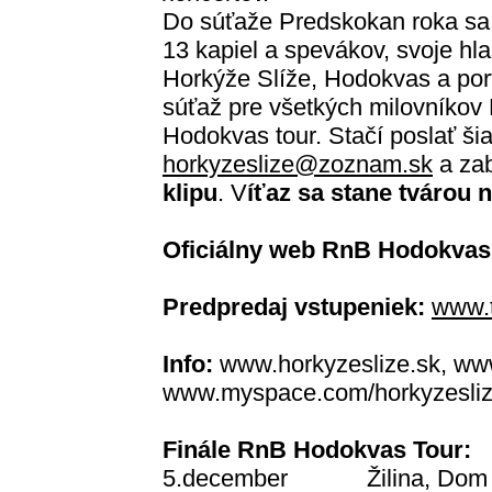
Do súťaže Predskokan roka sa 
13 kapiel a spevákov, svoje hla
Horkýže Slíže, Hodokvas a por
súťaž pre všetkých milovníkov
Hodokvas tour. Stačí poslať šia
horkyzeslize@zoznam.sk
a zab
klipu
. V
íťaz sa stane tvárou 
Oficiálny web RnB Hodokvas
Predpredaj vstupeniek:
www.t
Info:
www.horkyzeslize.sk, ww
www.myspace.com/horkyzesliz
Finále RnB Hodokvas Tour:
5.december Žilina, Dom 