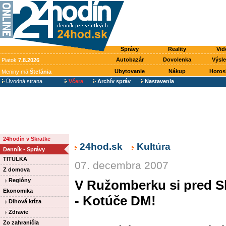
Správy
Reality
Vid
Autobazár
Dovolenka
Výsl
Piatok
7.8.2026
Ubytovanie
Nákup
Horos
Meniny má
Štefánia
Úvodná strana
Včera
Archív správ
Nastavenia
24hodín v Skratke
24hod.sk
Kultúra
Denník - Správy
TITULKA
07. decembra 2007
Z domova
Regióny
V Ružomberku si pred Sl
Ekonomika
- Kotúče DM!
Dlhová kríza
Zdravie
Zo zahraničia