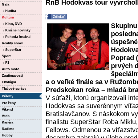
RnB Hodokvas tour vyvrcholí
Gala
Hudba
Zdieľať
Kultúra
Kino, DVD
Skupinu 
Knižné novinky
posledná
Pohoda festival
úspešné
Reality show
Hodokvas 
SuperStar
Poprad (
Šport
F1
prvých 
Auto moto
špeciál
Zaujímavosti
a o veľké finále sa v Ružomb
Ekológia
Predskokan roka – mladá bra
Tlačové správy
V súťaži, ktorú organizovali in
Prílohy
Pre ženy
Hodokvas sa suverénnym víťazo
Víkend
Bratislavčanov. S náskokom vy
Veda
finalistu SuperStar Roba Miklu
Kariéra
Fellows. Odmenou za víťazstvo
Radíme
Hobby
decembra zahrajú v úlohe pre