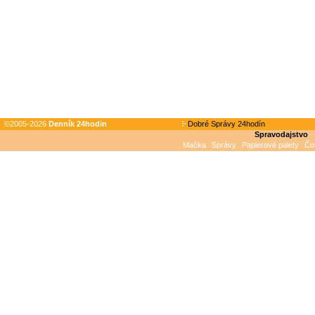
©2005-2026
Denník 24hodin
Dobré Správy 24hodín
Spravodajstvo
Mačka
Správy
Papierové palety
Čo 