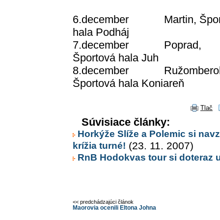
6.december Martin, Špor
hala Podháj
7.december Poprad,
Športová hala Juh
8.december Ružombero
Športová hala Koniareň
Tlač
Súvisiace články:
Horkýže Slíže a Polemic si nav
krížia turné!
(23. 11. 2007)
RnB Hodokvas tour si doteraz uži
<< predchádzajúci článok
Maorovia ocenili Eltona Johna