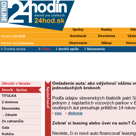
Správy
Reality
Vid
Autobazár
Dovolenka
Výsl
Nedeľa
9.8.2026
Ubytovanie
Nákup
Horos
Meniny má
Ľubomíra
Úvodná strana
Včera
Archív správ
Nastavenia
Omladenie auta: ako vdýchnuť vášmu voz
24hodín v Skratke
jednoduchých krokoch
Denník - Správy
TITULKA
Podľa údajov slovenských štatistík patrí 
Z domova
jedným z najstarších vozových parkov v 
osobných áut presahuje približne 14 rokov
Ekonomika
viac
diskusia
Zdravie
Zo zahraničia
Zobrať si leasing alebo úver na auto? Čo
Gala
Neviete, či si nové auto financovať leasi
Kultúra