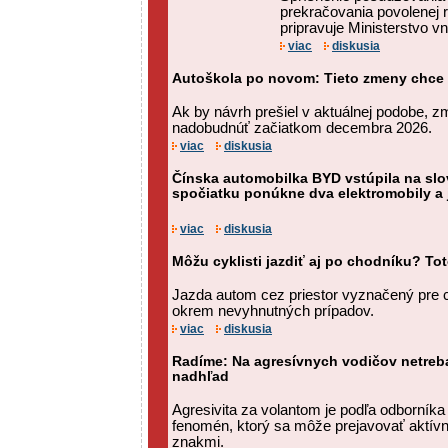
prekračovania povolenej r
pripravuje Ministerstvo vn
viac
diskusia
Autoškola po novom: Tieto zmeny chce z
Ak by návrh prešiel v aktuálnej podobe, 
nadobudnúť začiatkom decembra 2026.
viac
diskusia
Čínska automobilka BYD vstúpila na slo
spočiatku ponúkne dva elektromobily a 
viac
diskusia
Môžu cyklisti jazdiť aj po chodníku? Tot
Jazda autom cez priestor vyznačený pre c
okrem nevyhnutných prípadov.
viac
diskusia
Radíme: Na agresívnych vodičov netreba
nadhľad
Agresivita za volantom je podľa odborníka
fenomén, ktorý sa môže prejavovať aktív
znakmi.