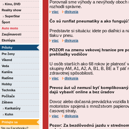
Porovnali sme výhody a nevýhody oboch 
Kino, DVD
rozhodli správne.
Reality show
viac
diskusia
SuperStar
Čo sú runflat pneumatiky a ako fungujú
Šport
Auto moto
Predstavte si situáciu: idete po diaľnici a 
Zaujímavosti
tlaku v pneu.
Ekológia
viac
diskusia
Prílohy
POZOR na zmenu vekovej hranice pre po
Pre ženy
prehliadky vodičov
Víkend
U osôb starších ako 68 rokov je platnosť
Veda
skupiny AM, A1, A2, A, B1, B, BE a T päť 
Kariéra
zdravotnej spôsobilosti.
Radíme
viac
diskusia
Hobby
Prevoz áut už nemusí byť komplikovaný
Technika
dajú vybaviť online a bez úradov
Počítače
Dovoz alebo dočasná prevádzka vozidla 
Zábava
motoristov spojená s množstvom papierov
Karikatúry
časovej straty.
Kohn
viac
diskusia
Pridajte sa
Pozor: Za bezdôvodnú jazdu v strednom
Ste na Facebooku?