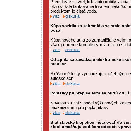
Predstavte si svet, kde automobily jazdia
plynov, kde tankovanie trvá len niekoľko 
produktom je čistá voda.
viac
diskusia
Kúpa vozidla zo zahraničia sa stále oplat
pozor
Kúpa nového auta zo zahraničia je veľmi p
však pomerne komplikovaný a treba si dať
viac
diskusia
Od apríla sa zavádzajú elektronické sk
preukaz
Skúšobné testy vychádzajú z učebných o
autoškolách.
viac
diskusia
Poplatky pri prepise auta sa budú od jú
Novelou sa zníži počet výkonových kateg
priaznivejšími pre poplatníkov.
viac
diskusia
Bratislavský kraj chce inštalovať ďalšie
ktoré umožňujú vodičom odbočiť vpravo