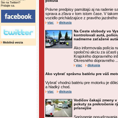
pokuta
Ste na Twitteri?
Pridajte sa.
Právne predpisy pamätajú aj na radenie s
sprava a zľava v tom istom čase. V tako
vozidlo prichádzajúce z pravého jazdného
viac
diskusia
Na Ceste slobody vo Vy
kontrolovali autá, políci
nadmerne zaťažené autá
Mobilná verzia
Ako informovala polícia na 
spoločnú akciu za účasti 
Krajského dopravného in
Okresného dopravného ..
viac
diskusia
Ako vybrať správnu batériu pre váš mot
Vybrať vhodnú batériu pre motorku je dôleži
a hladký chod.
viac
diskusia
Vodičov čakajú zmeny v 
pokuty za prekročenie rý
prísnejšie
Sprísnenie posudzovania