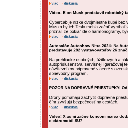
viac
diskusia
Video: Elon Musk predstavil robotický t
Cybercab je nízke dvojmiestne kupé bez v
Muska by ich Tesla mohla začať vyrábať 
priznal, že pokiaľ ide o harmonogramy, býva
viac
diskusia
Autosalón Autoshow Nitra 2024: Na Auto
predstavuje 282 vystavovateľov 26 znač
Na prehliadke osobných, úžitkových a nák
autopríslušenstva, servisnej i garážovej t
návštevníkov pripravené viaceré slovensk
sprievodný program.
viac
diskusia
POZOR NA DOPRAVNÉ PRIESTUPKY: Odha
Drony pomáhajú zachytiť dopravné priestu
čím zvyšujú bezpečnosť na cestách.
viac
diskusia
Video: Xiaomi začne koncom marca dodá
elektromobil SU7