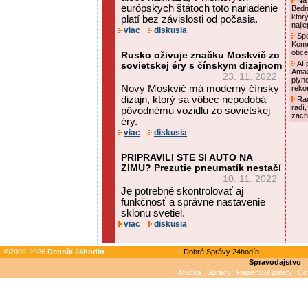
Na 
európskych štátoch toto nariadenie
Bedn
ktor
platí bez závislosti od počasia.
najl
viac
diskusia
Spo
Kome
obce
Rusko oživuje značku Moskvič zo
AI p
sovietskej éry s čínskym dizajnom
Amaz
23. 11. 2022
plyn
Nový Moskvič má moderný čínsky
reko
dizajn, ktorý sa vôbec nepodobá
Rad
radí,
pôvodnému vozidlu zo sovietskej
zach
éry.
viac
diskusia
PRIPRAVILI STE SI AUTO NA
ZIMU? Prezutie pneumatík nestačí
10. 11. 2022
Je potrebné skontrolovať aj
funkčnosť a správne nastavenie
sklonu svetiel.
viac
diskusia
©2005-2026
Denník 24hodin
Dobré Správy 24hodín
Spravodajstvo
Mačka
Správy
Papierové palety
Čo 