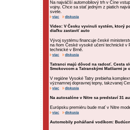
Na najväčší automobilový trh v Číne vstup
vojny. Chce sa stať jedným z piatich najv
svete.
viac
diskusia
Video: V Česku vyvinuli systém, ktorý p
diaľku zastaviť auto
Vývoj systému financuje české ministerst
na ňom České vysoké učení technické v 
technické v Brně.
viac
diskusia
Tatranci majú dôvod na radosť. Cesta s
Smokovcom a Tatranskými Matliarmi je 
V regióne Vysoké Tatry prebieha komplex
významnej dopravnej tepny, takzvanej Ces
viac
diskusia
Na autosalóne v Nitre sa predstaví 31 
Európsku premiéru bude mať v Nitre mode
viac
diskusia
Automobily poháňané vodíkom: Budúcn