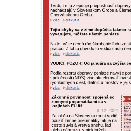
Tvrdí, že to zlepšuje priepustnosť doprav
nachádzajú v Slovenskom Grobe a Čiernej 
Chorvátskemu Grobu.
viac
diskusia
Tejto chyby sa v zime dopúšťa takmer ka
vyvarujete, môžete ušetriť peniaze
Nikto určite nemá rád škrabanie ľadu zo sk
prácou. Z tohto dôvodu to vodiči často ner
viac
diskusia
VODIČI, POZOR: Od januára sa zvýšia c
Podľa rezortu dopravy peniaze navyše po
spoločnosti (NDS) viac akcelerovať invest
rýchlostných ciest, diaľnic a mostov v jej 
viac
diskusia
Zákonná povinnosť spojená so
Na
zimnými pneumatikami sa v
Rob
krajinách EÚ líši
LOVE
8. 12. 2022
Vstu
dost
Zatiaľ čo na Slovensku musí vodič
Fes
použiť zimné pneumatiky, ak je na
zdra
ceste súvislá vrstva snehu, ľad
sluc
alebo námraza, v niektorých