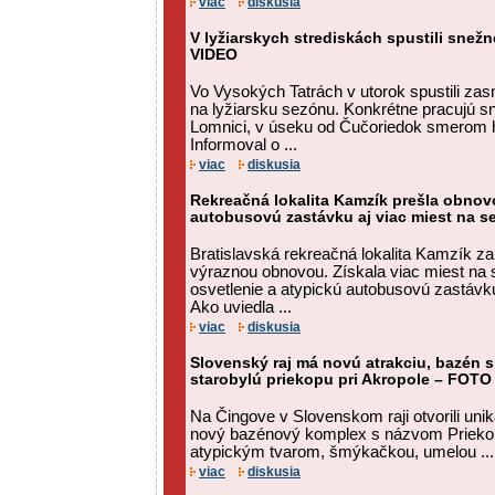
viac
diskusia
V lyžiarskych strediskách spustili snežné
VIDEO
Vo Vysokých Tatrách v utorok spustili zas
na lyžiarsku sezónu. Konkrétne pracujú sn
Lomnici, v úseku od Čučoriedok smerom h
Informoval o ...
viac
diskusia
Rekreačná lokalita Kamzík prešla obnovo
autobusovú zastávku aj viac miest na 
Bratislavská rekreačná lokalita Kamzík za
výraznou obnovou. Získala viac miest na 
osvetlenie a atypickú autobusovú zastávku
Ako uviedla ...
viac
diskusia
Slovenský raj má novú atrakciu, bazén
starobylú priekopu pri Akropole – FOTO
Na Čingove v Slovenskom raji otvorili unik
nový bazénový komplex s názvom Priekop
atypickým tvarom, šmýkačkou, umelou ...
viac
diskusia