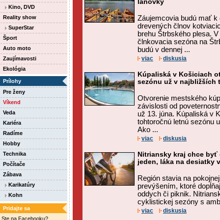
lanovky
Kino, DVD
Reality show
Záujemcovia budú mať k d
drevených člnov kotviaci
SuperStar
brehu Štrbského plesa. V 
Šport
člnkovacia sezóna na Štr
Auto moto
budú v dennej ...
viac
diskusia
Zaujímavosti
Ekológia
Kúpaliská v Košiciach o
Prílohy
sezónu už v najbližších
Pre ženy
Otvorenie mestského kúp
Víkend
závislosti od poveternos
Veda
už 13. júna. Kúpaliská v K
tohtoročnú letnú sezónu u
Kariéra
Ako ...
Radíme
viac
diskusia
Hobby
Technika
Nitriansky kraj chce byť
jeden, láka na desiatky 
Počítače
Zábava
Región stavia na pokojne
Karikatúry
prevýšením, ktoré dopĺňa
oddych či piknik. Nitrians
Kohn
cyklistickej sezóny s ambí
Pridajte sa
viac
diskusia
Ste na Facebooku?