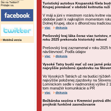
Ste na Twitteri?
Turistický autobus Krupanská fčela bud
Pridajte sa.
Krupej premávať v období kvitnutia ruž
V máji a júni v miestnom rozáriu kvitne vi
obdobie patrí k najkrajším momentom rok
Dolnej Krupej, obce s dlhoročnou tradíciou 
viac
diskusia
Prešovský kraj láka čoraz viac turistov,
roku 2025 prekonala historický rekord
Mobilná verzia
Prešovský kraj zaznamenal v roku 2025 hi
návštevnosť. Podľa údajov
viac
diskusia
Vysoké Tatry budú mať už cez jarné prá
najvyššie položenú zjazdovku na Slov
Vo Vysokých Tatrách už na budúci týždeň
najvyššie položenej zjazdovky na Sloven
Lomnickom sedle v nadmorskej výške 2 19
tom manažér komunikácie a PR
viac
diskusia
Bežkárska sezóna v Kremnici potrvá dlhš
prvýkrát funkčné zasnežovanie