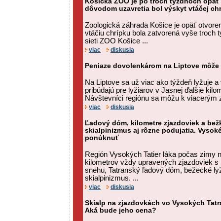
Košická ZOO je po troch týždňoch opäť 
dôvodom uzavretia bol výskyt vtáčej ch
Zoologická záhrada Košice je opäť otvoren
vtáčiu chrípku bola zatvorená vyše troch 
sieti ZOO Košice ...
viac
diskusia
Peniaze dovolenkárom na Liptove môže u
Na Liptove sa už viac ako týždeň lyžuje a 
pribúdajú pre lyžiarov v Jasnej ďalšie kilo
Návštevníci regiónu sa môžu k viacerým 
viac
diskusia
Ľadový dóm, kilometre zjazdoviek a bežk
skialpinizmus aj rôzne podujatia. Vysok
ponúknuť
Región Vysokých Tatier láka počas zimy 
kilometrov vždy upravených zjazdoviek 
snehu, Tatranský ľadový dóm, bežecké lyžo
skialpinizmus. ...
viac
diskusia
Skialp na zjazdovkách vo Vysokých Tatr
Aká bude jeho cena?