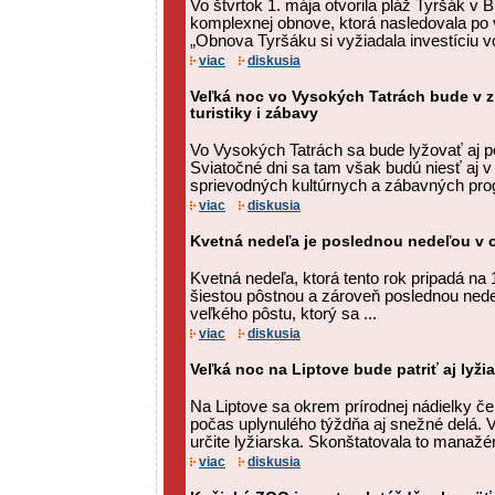
Vo štvrtok 1. mája otvorila pláž Tyršák v B
komplexnej obnove, ktorá nasledovala po 
„Obnova Tyršáku si vyžiadala investíciu vo
viac
diskusia
Veľká noc vo Vysokých Tatrách bude v 
turistiky i zábavy
Vo Vysokých Tatrách sa bude lyžovať aj p
Sviatočné dni sa tam však budú niesť aj v 
sprievodných kultúrnych a zábavných pro
viac
diskusia
Kvetná nedeľa je poslednou nedeľou v 
Kvetná nedeľa, ktorá tento rok pripadá na 1
šiestou pôstnou a zároveň poslednou ned
veľkého pôstu, ktorý sa ...
viac
diskusia
Veľká noc na Liptove bude patriť aj lyži
Na Liptove sa okrem prírodnej nádielky če
počas uplynulého týždňa aj snežné delá. 
určite lyžiarska. Skonštatovala to manaž
viac
diskusia