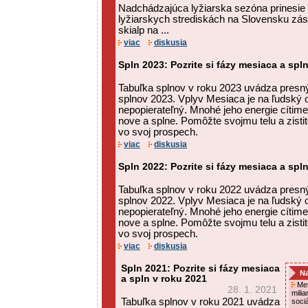
Nadchádzajúca lyžiarska sezóna prinesie
lyžiarskych strediskách na Slovensku zás
skialp na ...
viac
diskusia
Spln 2023: Pozrite si fázy mesiaca a spl
Tabuľka splnov v roku 2023 uvádza presný
splnov 2023. Vplyv Mesiaca je na ľudský
nepopierateľný. Mnohé jeho energie cítime
nove a splne. Pomôžte svojmu telu a zisti
vo svoj prospech.
viac
diskusia
Spln 2022: Pozrite si fázy mesiaca a spl
Tabuľka splnov v roku 2022 uvádza presný
splnov 2022. Vplyv Mesiaca je na ľudský
nepopierateľný. Mnohé jeho energie cítime
nove a splne. Pomôžte svojmu telu a zisti
vo svoj prospech.
viac
diskusia
Spln 2021: Pozrite si fázy mesiaca
Na
a spln v roku 2021
Met
28. 1. 2021
mili
Tabuľka splnov v roku 2021 uvádza
soci