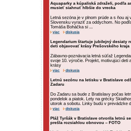
Aquaparky a kúpaliská zdraželi, podľa a
musieť siahnuť hlbšie do vrecka
Letná sezóna je v plnom prúde a s ňou aj
Slovensku vyraziť za oddychom. No podľa
Tomáša Boháčka si ...
viac
diskusia
Legendarium štartuje jubilejný desiaty r
deti objavovať krásy Prešovského kraja
Zábavno-poznávacia letná súťaž Legendar
svoje 10. výročie. Projekt, motivujúci deti 
krásy
viac
diskusia
Letnú sezónu na letisku v Bratislave od
Zadaru
Do Zadaru sa bude z Bratislavy počas letn
pondelok a piatok. Lety na grécky Skiath
utorok a sobotu. Linky budú v prevádzke 
viac
diskusia
Pláž Tyršák v Bratislave otvorila letnú
prešla rozsiahlou obnovou – FOTO