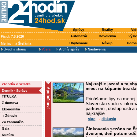
Správy
Reality
Vid
Autobazár
Dovolenka
Výsl
Piatok
7.8.2026
Ubytovanie
Nákup
Horos
Meniny má
Štefánia
Úvodná strana
Včera
Archív správ
Nastavenia
Najkrajšie jazerá a tajc
24hodín v Skratke
miest na kúpanie bez d
Denník - Správy
TITULKA
Prinášame tipy na menej 
Z domova
Slovensku spolu s inform
parkovaní, dostupnosti a 
Ekonomika
najkrajšie
Zdravie
viac
diskusia
Zo zahraničia
Gala
Člnkovacia sezóna na Št
dverami, deň potom odšt
Kultúra