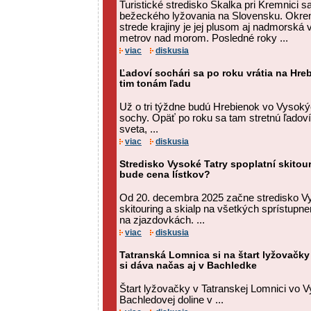
Turistické stredisko Skalka pri Kremnici 
bežeckého lyžovania na Slovensku. Okre
strede krajiny je jej plusom aj nadmorská 
metrov nad morom. Posledné roky ...
viac
diskusia
Ľadoví sochári sa po roku vrátia na Hre
tim tonám ľadu
Už o tri týždne budú Hrebienok vo Vysoký
sochy. Opäť po roku sa tam stretnú ľadoví 
sveta, ...
viac
diskusia
Stredisko Vysoké Tatry spoplatní skitou
bude cena lístkov?
Od 20. decembra 2025 začne stredisko Vy
skitouring a skialp na všetkých sprístup
na zjazdovkách. ...
viac
diskusia
Tatranská Lomnica si na štart lyžovačky
si dáva načas aj v Bachledke
Štart lyžovačky v Tatranskej Lomnici vo V
Bachledovej doline v ...