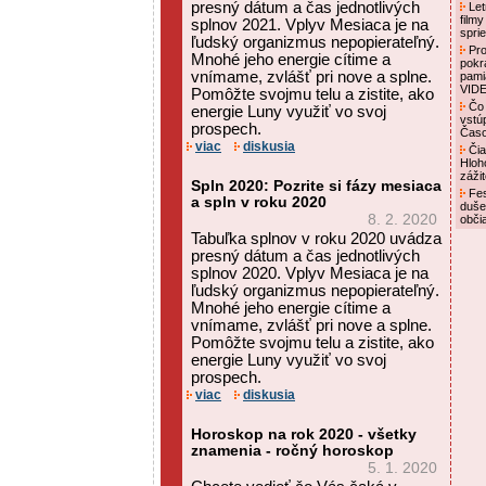
presný dátum a čas jednotlivých
Letn
film
splnov 2021. Vplyv Mesiaca je na
spri
ľudský organizmus nepopierateľný.
Pro
Mnohé jeho energie cítime a
pokr
vnímame, zvlášť pri nove a splne.
pami
VID
Pomôžte svojmu telu a zistite, ako
Čo 
energie Luny využiť vo svoj
vstú
prospech.
Čas
viac
diskusia
Čia
Hloh
záži
Spln 2020: Pozrite si fázy mesiaca
Fes
a spln v roku 2020
duše
8. 2. 2020
obči
Tabuľka splnov v roku 2020 uvádza
presný dátum a čas jednotlivých
splnov 2020. Vplyv Mesiaca je na
ľudský organizmus nepopierateľný.
Mnohé jeho energie cítime a
vnímame, zvlášť pri nove a splne.
Pomôžte svojmu telu a zistite, ako
energie Luny využiť vo svoj
prospech.
viac
diskusia
Horoskop na rok 2020 - všetky
znamenia - ročný horoskop
5. 1. 2020