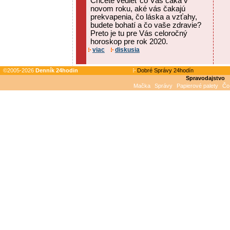
Chcete vedieť čo Vás čaká v
novom roku, aké vás čakajú
prekvapenia, čo láska a vzťahy,
budete bohatí a čo vaše zdravie?
Preto je tu pre Vás celoročný
horoskop pre rok 2020.
viac
diskusia
©2005-2026
Denník 24hodin
Dobré Správy 24hodín
Spravodajstvo
Mačka
Správy
Papierové palety
Čo 