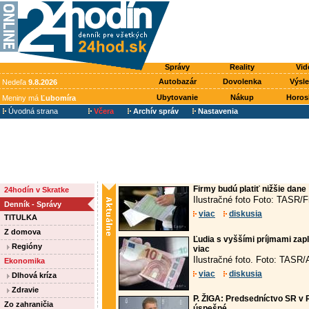
Správy
Reality
Vid
Autobazár
Dovolenka
Výsl
Nedeľa
9.8.2026
Ubytovanie
Nákup
Horos
Meniny má
Ľubomíra
Úvodná strana
Včera
Archív správ
Nastavenia
Firmy budú platiť nižšie dane
24hodín v Skratke
Ilustračné foto Foto: TASR/F
Denník - Správy
viac
diskusia
TITULKA
Z domova
Ľudia s vyššími príjmami zap
Regióny
viac
Ilustračné foto. Foto: TASR
Ekonomika
viac
diskusia
Dlhová kríza
Zdravie
P. ŽIGA: Predsedníctvo SR v 
Zo zahraničia
úspešné