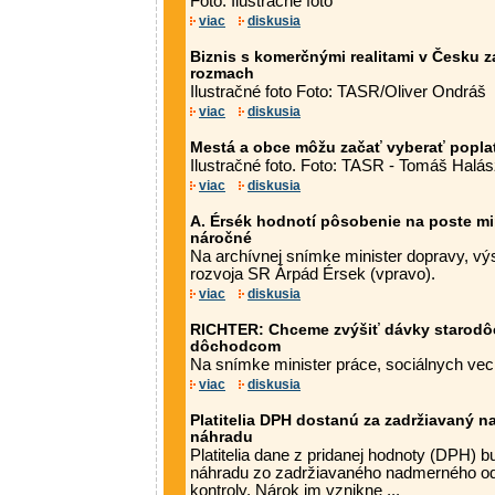
Foto: Ilustračné foto
viac
diskusia
Biznis s komerčnými realitami v Česku
rozmach
Ilustračné foto Foto: TASR/Oliver Ondráš
viac
diskusia
Mestá a obce môžu začať vyberať poplat
Ilustračné foto. Foto: TASR - Tomáš Halá
viac
diskusia
A. Érsék hodnotí pôsobenie na poste mi
náročné
Na archívnej snímke minister dopravy, vý
rozvoja SR Árpád Érsek (vpravo).
viac
diskusia
RICHTER: Chceme zvýšiť dávky starodô
dôchodcom
Na snímke minister práce, sociálnych vecí
viac
diskusia
Platitelia DPH dostanú za zadržiavaný 
náhradu
Platitelia dane z pridanej hodnoty (DPH) 
náhradu zo zadržiavaného nadmerného od
kontroly. Nárok im vznikne ...