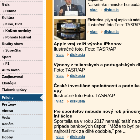
Na snímke minister hospodár
Gala
viac
diskusia
Hudba
Kultúra
Elektrina, plyn aj teplo sú od
Kino, DVD
Ilustračné foto Foto: TASR/
Knižné novinky
viac
diskusia
Pohoda festival
Apple vraj zníži výrobu iPhonov
Reality show
Ilustračné foto. Foto: TASR/AP
SuperStar
viac
diskusia
Šport
F1
Výnosy z talianskych a portugalských dl
Foto: TASR/AP
Auto moto
viac
diskusia
Zaujímavosti
Ekológia
České investičné spoločnosti a podnikate
Tlačové správy
upy
Ilustračné foto Foto: TASR/AP
Prílohy
viac
diskusia
Pre ženy
Víkend
Pre sporiteľov nebude nový rok prínos
infláciou
Veda
Sporitelia sa v roku 2017 nemajú tešiť na 
Kariéra
prípade bankových úspor. "Môže to byť pr
Radíme
najhorší rok za dlhé obdobie," pre ...
viac
diskusia
Hobby