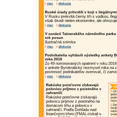
viac
diskusia
Ruské úrady pritvrdili v boji s ilegálnym
V Rusku prekvitá čierny trh s vodkou. Ile
však škodí nielen ekonomike, ale ohrozuje 
viac
diskusia
V zonácii Tatranského národného parku
rok posun
Ilustračná snímka
viac
diskusia
Podnikatelia vyhlásili výsledky ankety 
roka 2016
Zo 49 nominovaných opatrení v roku 2016 
v ankete Byrokratický nezmysel roka na z
povinnosť podnikateľov overovať, či zames
viac
diskusia
Rakúske poisťovne získavajú
Na
polovicu príjmov z poistného v
Lik
zahraničí
jedn
Rakúske poisťovne získavajú
podni
nav
polovicu príjmov z poistného na
Des
domácom trhu a polovicu v
Dodá
zahraničí. Podľa Dohľadu nad
minú
finančnými trhmi (FMA) získali v
zran