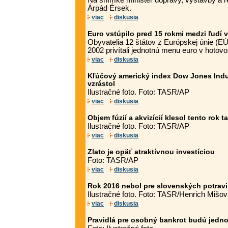
Na snímke minister dopravy, výstavby a 
Árpád Érsek.
viac
diskusia
Euro vstúpilo pred 15 rokmi medzi ľudí
Obyvatelia 12 štátov z Európskej únie (EÚ
2002 privítali jednotnú menu euro v hotov
viac
diskusia
Kľúčový americký index Dow Jones Indus
vzrástol
Ilustračné foto. Foto: TASR/AP
viac
diskusia
Objem fúzií a akvizícií klesol tento rok 
Ilustračné foto. Foto: TASR/AP
viac
diskusia
Zlato je opäť atraktívnou investíciou
Foto: TASR/AP
viac
diskusia
Rok 2016 nebol pre slovenských potravi
Ilustračné foto. Foto: TASR/Henrich Mišov
viac
diskusia
Pravidlá pre osobný bankrot budú jedn