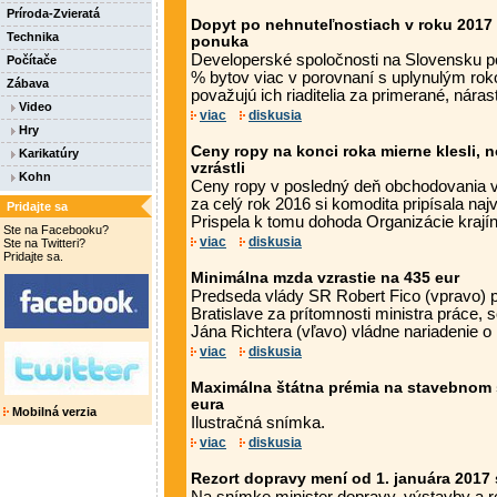
Príroda-Zvieratá
Dopyt po nehnuteľnostiach v roku 2017 
Technika
ponuka
Developerské spoločnosti na Slovensku p
Počítače
% bytov viac v porovnaní s uplynulým ro
Zábava
považujú ich riaditelia za primerané, náras
Video
viac
diskusia
Hry
Ceny ropy na konci roka mierne klesli, n
Karikatúry
vzrástli
Kohn
Ceny ropy v posledný deň obchodovania v 
za celý rok 2016 si komodita pripísala naj
Pridajte sa
Prispela k tomu dohoda Organizácie krajín 
Ste na Facebooku?
viac
diskusia
Ste na Twitteri?
Pridajte sa.
Minimálna mzda vzrastie na 435 eur
Predseda vlády SR Robert Fico (vpravo) p
Bratislave za prítomnosti ministra práce, 
Jána Richtera (vľavo) vládne nariadenie o
viac
diskusia
Maximálna štátna prémia na stavebnom 
eura
Mobilná verzia
Ilustračná snímka.
viac
diskusia
Rezort dopravy mení od 1. januára 2017 