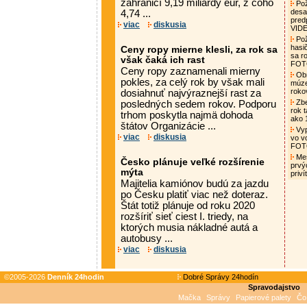
zahraničí 9,19 miliardy eur, z čoho
Pož
desa
4,74 ...
pred
viac
diskusia
VID
Pož
hasi
Ceny ropy mierne klesli, za rok sa
sa ro
však čaká ich rast
FO
Ceny ropy zaznamenali mierny
Obn
pokles, za celý rok by však mali
múze
roko
dosiahnuť najvýraznejší rast za
Zbe
posledných sedem rokov. Podporu
rok t
trhom poskytla najmä dohoda
ako 
štátov Organizácie ...
Vyp
viac
diskusia
vo v
FO
Mes
Česko plánuje veľké rozšírenie
prvý
mýta
priv
Majitelia kamiónov budú za jazdu
po Česku platiť viac než doteraz.
Štát totiž plánuje od roku 2020
rozšíriť sieť ciest I. triedy, na
ktorých musia nákladné autá a
autobusy ...
viac
diskusia
©2005-2026
Denník 24hodin
Dobré Správy 24hodín
Spravodajstvo
Mačka
Správy
Papierové palety
Čo 