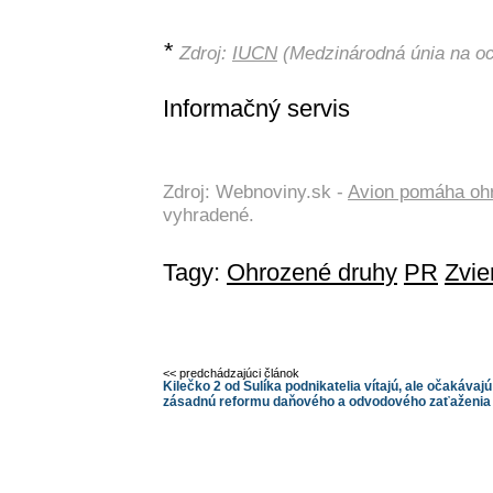
*
Zdroj:
IUCN
(Medzinárodná únia na oc
Informačný servis
Zdroj: Webnoviny.sk -
Avion pomáha oh
vyhradené.
Tagy:
Ohrozené druhy
PR
Zvie
<< predchádzajúci článok
Kilečko 2 od Sulíka podnikatelia vítajú, ale očakávajú
zásadnú reformu daňového a odvodového zaťaženia