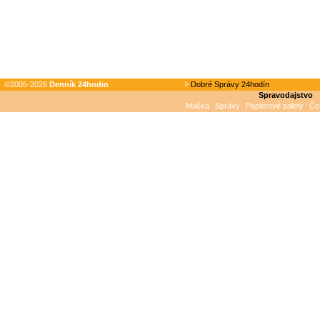
©2005-2026
Denník 24hodin
Dobré Správy 24hodín
Spravodajstvo
Mačka
Správy
Papierové palety
Čo 