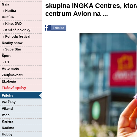
skupina INGKA Centres, ktorá
Gala
Hudba
centrum Avion na ...
Kultúra
Kino, DVD
Zdieľať
Knižné novinky
Pohoda festival
Reality show
SuperStar
Šport
F1
Auto moto
Zaujímavosti
Ekológia
Tlačové správy
Prílohy
Pre ženy
Víkend
Veda
Kariéra
Radíme
Hobby