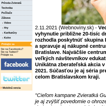
Príroda-Zvieratá
Technika
Počítače
Zábava
Video
2.11.2021 (Webnoviny.sk) -
Ved
Hry
vyhynutie približne 20-tisíc
Karikatúry
Kohn
rozhodla poskytnúť skupina 
Pridajte sa
a spravuje aj nákupné centr
Ste na Facebooku?
Bratislave. Najväčšie centru
Ste na Twitteri?
Pridajte sa.
veľkých návštevníkov eduka
Unikátna zberateľská akcia v
2021. Súčasťou je aj séria p
celom Bratislavskom kraji.
Mobilná verzia
"Cieľom kampane Zvieratká Gu
je aj zvýšiť povedomie o ohro