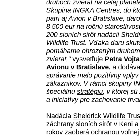
druhoch zvierat na celej planét
Skupina INGKA Centres, do kto
patrí aj Avion v Bratislave, dar
8 500 eur na ročnú starostlivos
200 sloních sirôt nadácii Sheld
Wildlife Trust. Vďaka daru sku
pomáhame ohrozeným druhom
zvierat,"
vysvetľuje
Petra Vojt
Avionu v Bratislave,
a dodáva
správanie malo pozitívny vplyv 
zákazníkov. V rámci skupiny I
špeciálnu
stratégiu
, v ktorej s
a iniciatívy pre zachovanie trval
Nadácia
Sheldrick Wildlife Trus
záchrany sloních sirôt v Keni 
rokov zaoberá ochranou voľnej 