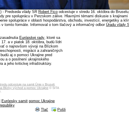
k) - Predseda vlády SR
Robert Fico
odcestuje v stredu 16. októbra do Bruselu
ady pre spoluprácu v Perzskom zálive. Hlavnými témami diskusie s krajinami
nie spolupráce v oblasti hospodárstva, obchodu, investícií, energetiky a klí
ín v tomto formáte. Informoval o tom tlačový a informačný odbor
Úradu vlády 
 zasadnutia
Európskej rady
, ktoré sa
 17. a v piatok 18. októbra, budú lídri
ať o najnovšom vývoji na Blízkom
eschopnosti, migrácii a zahraničných
 budú aj o pomoci Ukrajine pred
u a o posilnení ukrajinského
 a jeho kritickej infraštruktúry.
tredu odcestuje na samit Únie v Bruseli,
na Blízky východ a pomoc Ukrajine
© SITA
.
d
Európsky samit
pomoc Ukrajine
republiky
Tlač
Pošli