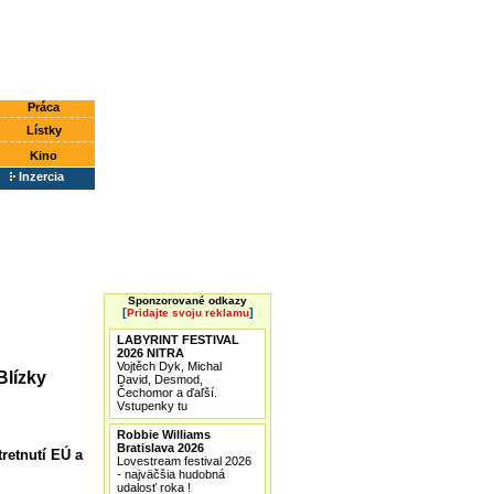
Práca
Lístky
Kino
Inzercia
Sponzorované odkazy
[
]
Pridajte svoju reklamu
LABYRINT FESTIVAL
2026 NITRA
Vojtěch Dyk, Michal
Blízky
David, Desmod,
Čechomor a ďaľší.
Vstupenky tu
Robbie Williams
Bratislava 2026
retnutí EÚ a
Lovestream festival 2026
- najväčšia hudobná
udalosť roka !