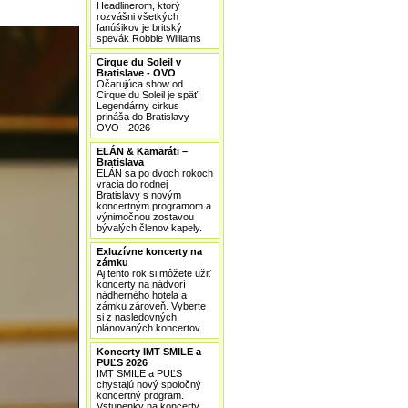
Headlinerom, ktorý
rozvášni všetkých
fanúšikov je britský
spevák Robbie Williams
Cirque du Soleil v
Bratislave - OVO
Očarujúca show od
Cirque du Soleil je späť!
Legendárny cirkus
prináša do Bratislavy
OVO - 2026
ELÁN & Kamaráti –
Bratislava
ELÁN sa po dvoch rokoch
vracia do rodnej
Bratislavy s novým
koncertným programom a
výnimočnou zostavou
bývalých členov kapely.
Exluzívne koncerty na
zámku
Aj tento rok si môžete užiť
koncerty na nádvorí
nádherného hotela a
zámku zároveň. Vyberte
si z nasledovných
plánovaných koncertov.
Koncerty IMT SMILE a
PUĽS 2026
IMT SMILE a PUĽS
chystajú nový spoločný
koncertný program.
Vstupenky na koncerty