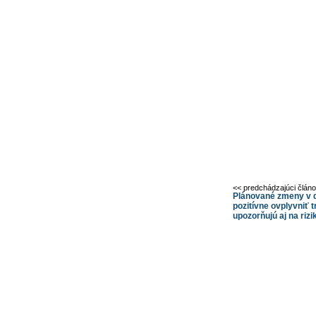
<< predchádzajúci člán
Plánované zmeny v 
pozitívne ovplyvniť 
upozorňujú aj na rizi