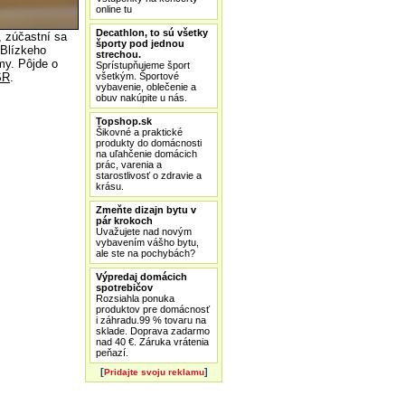
online tu
Decathlon, to sú všetky
, zúčastní sa
športy pod jednou
 Blízkeho
strechou.
my. Pôjde o
Sprístupňujeme šport
všetkým. Športové
SR
.
vybavenie, oblečenie a
obuv nakúpite u nás.
Topshop.sk
Šikovné a praktické
produkty do domácnosti
na uľahčenie domácich
prác, varenia a
starostlivosť o zdravie a
krásu.
Zmeňte dizajn bytu v
pár krokoch
Uvažujete nad novým
vybavením vášho bytu,
ale ste na pochybách?
Výpredaj domácich
spotrebičov
Rozsiahla ponuka
produktov pre domácnosť
i záhradu.99 % tovaru na
sklade. Doprava zadarmo
nad 40 €. Záruka vrátenia
peňazí.
[
]
Pridajte svoju reklamu