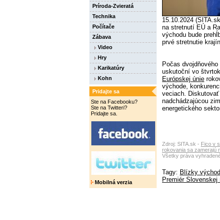
Príroda-Zvieratá
Technika
15.10.2024 (SITA.s
Počítače
na stretnutí EÚ a R
východu bude prehĺbe
Zábava
prvé stretnutie kraj
Video
Hry
Počas dvojdňového
Karikatúry
uskutoční vo štvrtok
Kohn
Európskej únie
rokov
východe, konkurenci
Pridajte sa
veciach. Diskutovať
nadchádzajúcou zimo
Ste na Facebooku?
Ste na Twitteri?
energetického sektora
Pridajte sa.
Zdroj: SITA.sk -
Fico v s
rokovania sa zamerajú 
Všetky práva vyhradené
Tagy:
Blízky výcho
Premiér Slovenskej 
Mobilná verzia