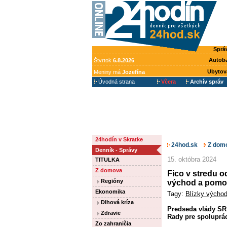
Sprá
Autob
Štvrtok
6.8.2026
Ubytov
Meniny má
Jozefína
Úvodná strana
Včera
Archív správ
24hodín v Skratke
24hod.sk
Z dom
Denník - Správy
15. októbra 2024
TITULKA
Z domova
Fico v stredu o
Regióny
východ a pomo
Ekonomika
Tagy:
Blízky výcho
Dlhová kríza
Predseda vlády SR 
Zdravie
Rady pre spoluprác
Zo zahraničia