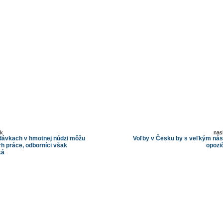
ok
nas
dávkach v hmotnej núdzi môžu
Voľby v Česku by s veľkým ná
trh práce, odborníci však
opozi
ká