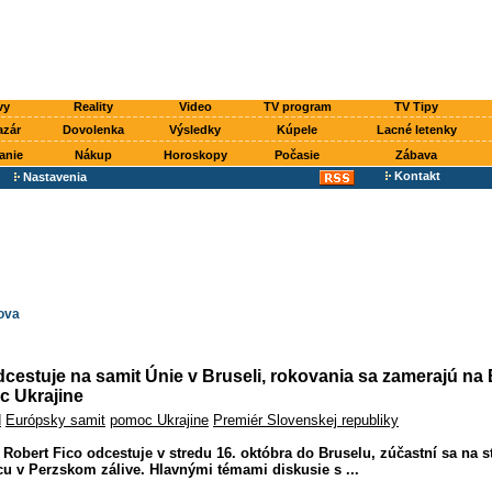
vy
Reality
Video
TV program
TV Tipy
azár
Dovolenka
Výsledky
Kúpele
Lacné letenky
anie
Nákup
Horoskopy
Počasie
Zábava
Kontakt
Nastavenia
ova
dcestuje na samit Únie v Bruseli, rokovania sa zamerajú na 
c Ukrajine
d
Európsky samit
pomoc Ukrajine
Premiér Slovenskej republiky
Robert Fico odcestuje v stredu 16. októbra do Bruselu, zúčastní sa na st
u v Perzskom zálive. Hlavnými témami diskusie s ...