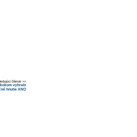
ledujúci článok >>
skokom vyhralo
čné hnutie ANO