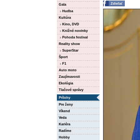
Zdieľať
Gala
Hudba
Kultúra
Kino, DVD
Knižné novinky
Pohoda festival
Reality show
SuperStar
Šport
F1
Auto moto
Zaujímavosti
Ekológia
Tlačové správy
Prílohy
Pre ženy
Víkend
Veda
Kariéra
Radíme
Hobby