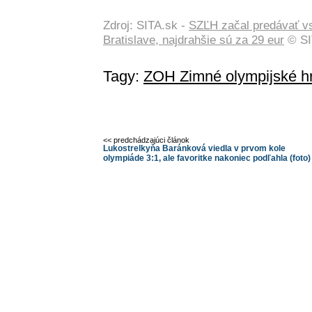
Zdroj: SITA.sk -
SZĽH začal predávať vs
Bratislave, najdrahšie sú za 29 eur
© SI
Tagy:
ZOH Zimné olympijské h
<< predchádzajúci článok
Lukostrelkyňa Baránková viedla v prvom kole
olympiáde 3:1, ale favoritke nakoniec podľahla (foto)