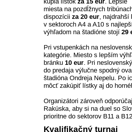
kúpia lístok
za 15 eur
. Lepšie
miesta na pozdĺžnych tribúnach
dispozícii
za 20 eur
, najdrahší 
v sektoroch A4 a A10 s najlep
výhľadom na štadióne stojí
29 
Pri vstupenkách na neslovenské
kategórie. Miesto s lepším výh
bránku
10 eur
. Pri neslovensk
do predaja výlučne spodný oval
štadióna Ondreja Nepelu. Po ic
môcť zakúpiť lístky aj do horné
Organizátori zároveň odporúča
Rakúska, aby si na duel so Sl
prioritne do sektorov B11 a B12
Kvalifikačný turnaj