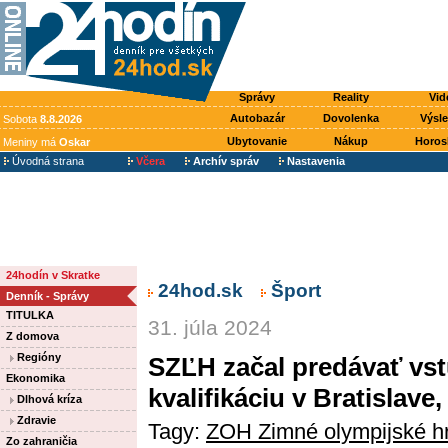
Správy
Reality
Vid
Autobazár
Dovolenka
Výsl
Sobota
8.8.2026
Ubytovanie
Nákup
Horos
Meniny má
Oskar
Úvodná strana
Včera
Archív správ
Nastavenia
24hodín v Skratke
24hod.sk
Šport
Denník - Správy
TITULKA
31. júla 2024
Z domova
Regióny
SZĽH začal predávať vs
Ekonomika
kvalifikáciu v Bratislave
Dlhová kríza
Zdravie
Tagy:
ZOH Zimné olympijské h
Zo zahraničia