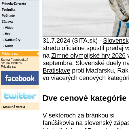
Príroda-Zvieratá
Technika
Počítače
Zábava
Video
Hry
31.7.2024 (SITA.sk) -
Slovensk
Karikatúry
Kohn
stredu oficiálne spustil predaj 
Pridajte sa
na
Zimné olympijské hry 2026
v
Ste na Facebooku?
septembra. Slovenské duely n
Ste na Twitteri?
Pridajte sa.
Bratislave
proti Maďarsku, Rakú
vo viacerých cenových kategóriá
Dve cenové kategórie
Mobilná verzia
V sektoroch za bránkou si
fanúšikovia na slovenský zápa