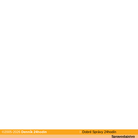
©2005-2026
Denník 24hodin
Dobré Správy 24hodín
Spravodajstvo