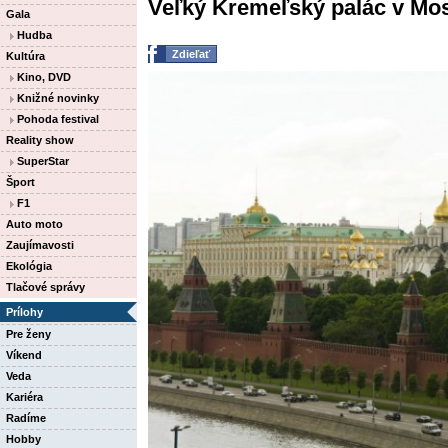
Veľký Kremeľský palác v Mos
Gala
Hudba
Zdieľať
Kultúra
Kino, DVD
Knižné novinky
Pohoda festival
Reality show
SuperStar
Šport
F1
Auto moto
Zaujímavosti
Ekológia
Tlačové správy
Prílohy
Pre ženy
Víkend
Veda
Kariéra
Radíme
Hobby