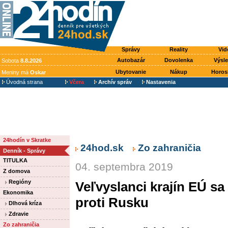
Správy
Reality
Vid
Autobazár
Dovolenka
Výsl
Sobota
8.8.2026
Ubytovanie
Nákup
Horos
Meniny má
Oskar
Úvodná strana
Včera
Archív správ
Nastavenia
24hodín v Skratke
24hod.sk
Zo zahraničia
Denník - Správy
TITULKA
04. septembra 2019
Z domova
Regióny
Veľvyslanci krajín EÚ sa
Ekonomika
proti Rusku
Dlhová kríza
Zdravie
Zo zahraničia