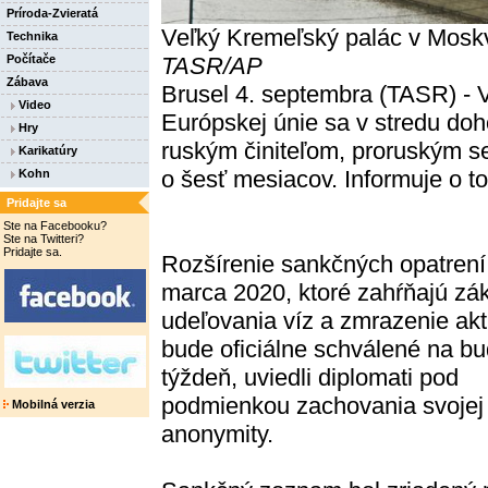
Príroda-Zvieratá
Veľký Kremeľský palác v Moskv
Technika
Počítače
TASR/AP
Zábava
Brusel 4. septembra (TASR) - V
Video
Európskej únie sa v stredu doho
Hry
ruským činiteľom, proruským se
Karikatúry
o šesť mesiacov. Informuje o 
Kohn
Pridajte sa
Ste na Facebooku?
Ste na Twitteri?
Pridajte sa.
Rozšírenie sankčných opatrení
marca 2020, ktoré zahŕňajú zá
udeľovania víz a zmrazenie akt
bude oficiálne schválené na bu
týždeň, uviedli diplomati pod
podmienkou zachovania svojej
Mobilná verzia
anonymity.