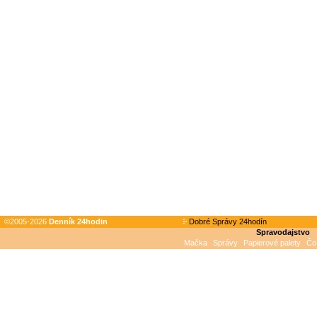
©2005-2026
Denník 24hodin
Dobré Správy 24hodín
Spravodajstvo
Mačka
Správy
Papierové palety
Čo 