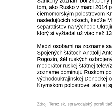
Sankčný zoznam bol zriadený 
tom, ako Rusko v marci 2014 p
čiernomorským polostrovom Kr
nasledujúcich rokoch, keďže M
separatistov na východe Ukrajin
ktorý si vyžiadal už viac než 1
Medzi osobami na zozname sank
Spojených štátoch Anatolij Anto
Rogozin, šéf ruských ozbrojenýc
moderátor ruskej štátnej televíz
zozname dominujú Ruskom pod
východoukrajinskej Doneckej ob
Krymskom polostrove, ako aj s
Zdroj:
Teraz.sk
, spravodajský portál tl