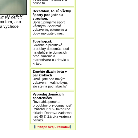
online tu
Decathlon, to sú všetky
športy pod jednou
umelý deficit“
strechou.
 po tom, ako
Sprístupňujeme šport
všetkým. Športové
na východe
vybavenie, oblečenie a
obuv nakúpite u nás.
Topshop.sk
Šikovné a praktické
produkty do domácnosti
na uľahčenie domácich
prác, varenia a
starostlivosť o zdravie a
krásu.
Zmeňte dizajn bytu v
pár krokoch
Uvažujete nad novým
vybavením vášho bytu,
ale ste na pochybách?
Výpredaj domácich
spotrebičov
Rozsiahla ponuka
produktov pre domácnosť
i záhradu.99 % tovaru na
sklade. Doprava zadarmo
nad 40 €. Záruka vrátenia
peňazí.
[
]
Pridajte svoju reklamu