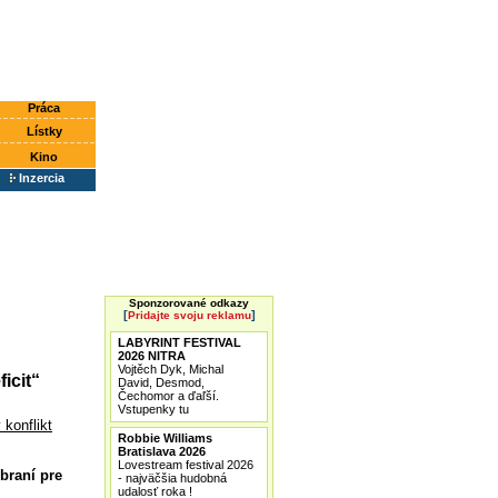
Práca
Lístky
Kino
Inzercia
Sponzorované odkazy
[
]
Pridajte svoju reklamu
LABYRINT FESTIVAL
2026 NITRA
Vojtěch Dyk, Michal
icit“
David, Desmod,
Čechomor a ďaľší.
Vstupenky tu
 konflikt
Robbie Williams
Bratislava 2026
Lovestream festival 2026
braní pre
- najväčšia hudobná
udalosť roka !