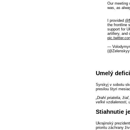
Our meeting 
was, as alway
I provided
@M
the frontline
support for U
artillery, an
pic.twitter.
— Volodymyr
(@Zelensky
Umelý defici
Syrskyj v sobotu sko
presilou štyri mesia
„Drahí priatelia, ži
veľké vzdialenosti, 
Stiahnutie j
Ukrajinský prezident
prioritu záchrany ži