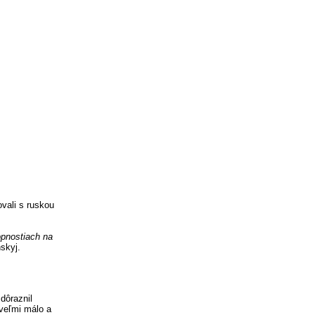
ovali s ruskou
hopnostiach na
skyj.
dôraznil
 veľmi málo a