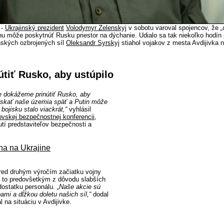
 -
Ukrajinský prezident
Volodymyr Zelenskyj
v sobotu varoval spojencov, že
„
jinu môže poskytnúť Rusku priestor na dýchanie. Udialo sa tak niekoľko hodín
inských ozbrojených síl
Oleksandr Syrskyj
stiahol vojakov z mesta Avdijivka 
útiť Rusko, aby ustúpilo
že dokážeme prinútiť Rusko, aby
ískať naše územia späť a Putin môže
bojisku stalo viackrát,“
vyhlásil
vskej bezpečnostnej konferencii
,
tí predstaviteľov bezpečnosti a
na na Ukrajine
pred druhým výročím začiatku vojny
 a to predovšetkým z dôvodu slabších
dostatku personálu.
„Naše akcie sú
ami a dĺžkou doletu našich síl,“
dodal
 na situáciu v Avdijivke.