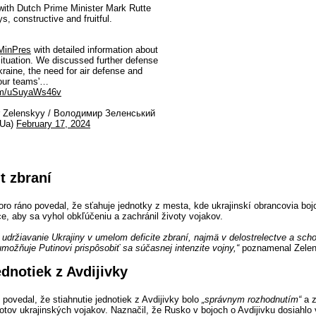
with Dutch Prime Minister Mark Rutte
s, constructive and fruitful.
inPres
with detailed information about
 situation. We discussed further defense
kraine, the need for air defense and
d our teams'…
com/uSuyaWs46v
 Zelenskyy / Володимир Зеленський
yUa)
February 17, 2024
t zbraní
ro ráno povedal, že sťahuje jednotky z mesta, kde ukrajinskí obrancovia boj
ce, aby sa vyhol obkľúčeniu a zachránil životy vojakov.
aľ, udržiavanie Ukrajiny v umelom deficite zbraní, najmä v delostrelectve a sc
umožňuje Putinovi prispôsobiť sa súčasnej intenzite vojny,“
poznamenal Zelen
ednotiek z Avdijivky
 povedal, že stiahnutie jednotiek z Avdijivky bolo
„správnym rozhodnutím“
a z
votov ukrajinských vojakov. Naznačil, že Rusko v bojoch o Avdijivku dosiahlo