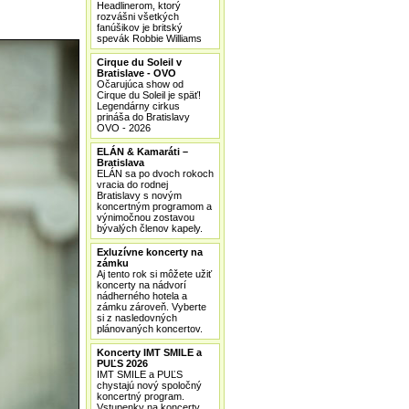
Headlinerom, ktorý
rozvášni všetkých
fanúšikov je britský
spevák Robbie Williams
Cirque du Soleil v
Bratislave - OVO
Očarujúca show od
Cirque du Soleil je späť!
Legendárny cirkus
prináša do Bratislavy
OVO - 2026
ELÁN & Kamaráti –
Bratislava
ELÁN sa po dvoch rokoch
vracia do rodnej
Bratislavy s novým
koncertným programom a
výnimočnou zostavou
bývalých členov kapely.
Exluzívne koncerty na
zámku
Aj tento rok si môžete užiť
koncerty na nádvorí
nádherného hotela a
zámku zároveň. Vyberte
si z nasledovných
plánovaných koncertov.
Koncerty IMT SMILE a
PUĽS 2026
IMT SMILE a PUĽS
chystajú nový spoločný
koncertný program.
Vstupenky na koncerty