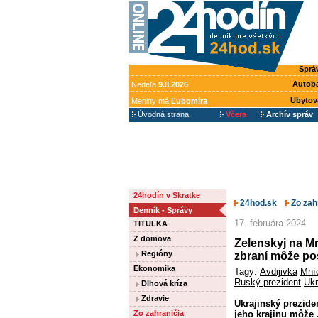
Sprá
Autob
Nedeľa
9.8.2026
Ubytov
Meniny má
Ľubomíra
Úvodná strana
Včera
Archív správ
24hodín v Skratke
24hod.sk
Zo zah
Denník - Správy
17. februára 2024
TITULKA
Z domova
Zelenskyj na Mn
Regióny
zbraní môže po
Ekonomika
Tagy:
Avdijivka
Mní
Ruský prezident
Ukr
Dlhová kríza
Zdravie
Ukrajinský prezide
Zo zahraničia
jeho krajinu môže .