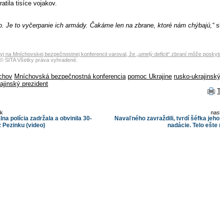
atila tisíce vojakov.
o. Je to vyčerpanie ich armády. Čakáme len na zbrane, ktoré nám chýbajú,“
s
yj na Mníchovskej bezpečnostnej konferencii varoval, že „umelý deficit“ zbraní môže posky
© SITA Všetky práva vyhradené.
chov
Mníchovská bezpečnostná konferencia
pomoc Ukrajine
rusko-ukrajinský
ajinský prezident
ok
nas
na polícia zadržala a obvinila 30-
Navaľného zavraždili, tvrdí šéfka jeh
z Pezinku (video)
nadácie. Telo ešte