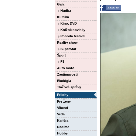
Gala
Zdieľať
Hudba
Kultúra
Kino, DVD
Knižné novinky
Pohoda festival
Reality show
SuperStar
Šport
F1
Auto moto
Zaujímavosti
Ekológia
Tlačové správy
Prílohy
Pre ženy
Víkend
Veda
Kariéra
Radíme
Hobby