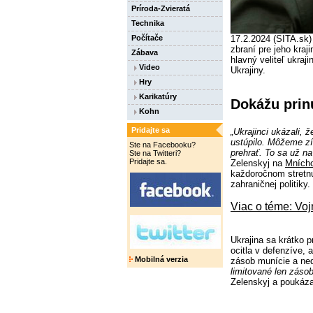
Príroda-Zvieratá
Technika
Počítače
17.2.2024 (SITA.sk)
zbraní pre jeho kra
Zábava
hlavný veliteľ ukraj
Video
Ukrajiny.
Hry
Karikatúry
Dokážu prin
Kohn
Pridajte sa
„Ukrajinci ukázali, 
ustúpilo. Môžeme z
Ste na Facebooku?
prehrať. To sa už na 
Ste na Twitteri?
Pridajte sa.
Zelenskyj na
Mnícho
každoročnom stretnu
zahraničnej politiky.
Viac o téme: Voj
Ukrajina sa krátko 
ocitla v defenzíve,
Mobilná verzia
zásob munície a ne
limitované len zásob
Zelenskyj a poukázal