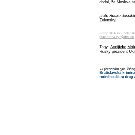
dodal, že Moskva str
„Toto Rusko dosiahl
Zelenskyj.
Zdroj: SITA.sk -
Zelensk
priestor na vydýchnutie
Tagy:
Avdijivka
Mní
Ruský prezident
Ukr
<< predchádzajúci člán
Bratislavská kriminál
ročného dílera drog 