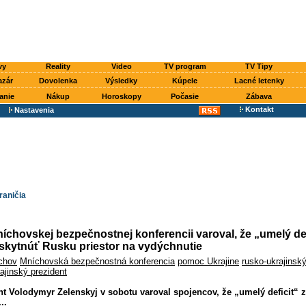
vy
Reality
Video
TV program
TV Tipy
azár
Dovolenka
Výsledky
Kúpele
Lacné letenky
anie
Nákup
Horoskopy
Počasie
Zábava
Kontakt
Nastavenia
raničia
íchovskej bezpečnostnej konferencii varoval, že „umelý def
skytnúť Rusku priestor na vydýchnutie
chov
Mníchovská bezpečnostná konferencia
pomoc Ukrajine
rusko-ukrajinský
ajinský prezident
nt Volodymyr Zelenskyj v sobotu varoval spojencov, že „umelý deficit“ z
..