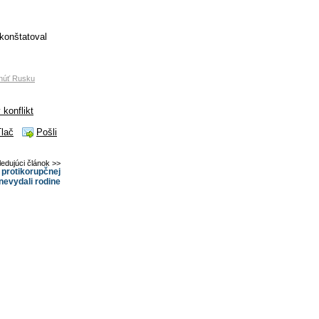
konštatoval
tnúť Rusku
 konflikt
Tlač
Pošli
ledujúci článok >>
o protikorupčnej
 nevydali rodine