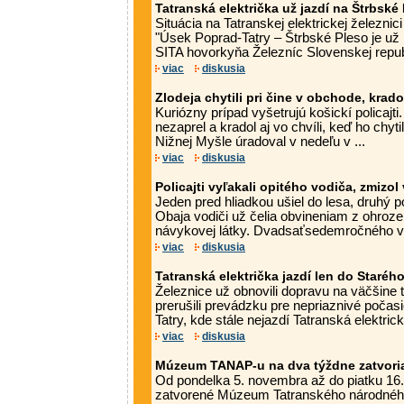
Tatranská električka už jazdí na Štrbské
Situácia na Tatranskej elektrickej železnic
"Úsek Poprad-Tatry – Štrbské Pleso je už 
SITA hovorkyňa Železníc Slovenskej republ
viac
diskusia
Zlodeja chytili pri čine v obchode, krad
Kuriózny prípad vyšetrujú košickí policajti
nezaprel a kradol aj vo chvíli, keď ho chyt
Nižnej Myšle úradoval v nedeľu v ...
viac
diskusia
Policajti vyľakali opitého vodiča, zmizol 
Jeden pred hliadkou ušiel do lesa, druhý p
Obaja vodiči už čelia obvineniam z ohroz
návykovej látky. Dvadsaťsedemročného vo
viac
diskusia
Tatranská električka jazdí len do Staré
Železnice už obnovili dopravu na väčšine t
prerušili prevádzku pre nepriaznivé poča
Tatry, kde stále nejazdí Tatranská elektrická
viac
diskusia
Múzeum TANAP-u na dva týždne zatvori
Od pondelka 5. novembra až do piatku 16
zatvorené Múzeum Tatranského národného