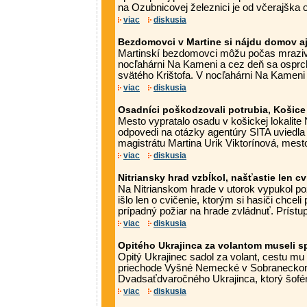
na Ozubnicovej železnici je od včerajška o
viac
diskusia
Bezdomovci v Martine si nájdu domov aj
Martinskí bezdomovci môžu počas mraziv
nocľahárni Na Kameni a cez deň sa ospr
svätého Krištofa. V nocľahárni Na Kameni 
viac
diskusia
Osadníci poškodzovali potrubia, Košice 
Mesto vypratalo osadu v košickej lokalite
odpovedi na otázky agentúry SITA uviedl
magistrátu Martina Urik Viktorínová, mesto
viac
diskusia
Nitriansky hrad vzbĺkol, našťastie len c
Na Nitrianskom hrade v utorok vypukol po
išlo len o cvičenie, ktorým si hasiči chceli
prípadný požiar na hrade zvládnuť. Prístup
viac
diskusia
Opitého Ukrajinca za volantom museli s
Opitý Ukrajinec sadol za volant, cestu mu
priechode Vyšné Nemecké v Sobranecko
Dvadsaťdvaročného Ukrajinca, ktorý šofé
viac
diskusia