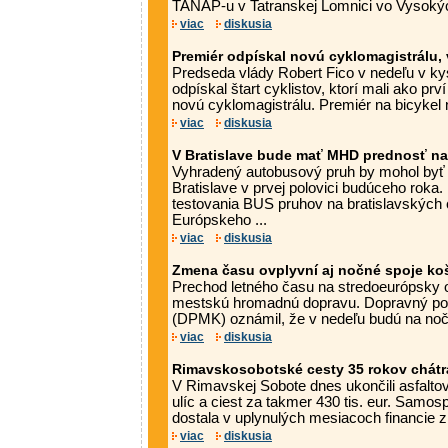
TANAP-u v Tatranskej Lomnici vo Vysokýc
viac
diskusia
Premiér odpískal novú cyklomagistrálu,
Predseda vlády Robert Fico v nedeľu v ky
odpískal štart cyklistov, ktorí mali ako p
novú cyklomagistrálu. Premiér na bicykel n
viac
diskusia
V Bratislave bude mať MHD prednosť na 
Vyhradený autobusový pruh by mohol byť n
Bratislave v prvej polovici budúceho roka
testovania BUS pruhov na bratislavských
Európskeho ...
viac
diskusia
Zmena času ovplyvní aj nočné spoje ko
Prechod letného času na stredoeurópsky o
mestskú hromadnú dopravu. Dopravný po
(DPMK) oznámil, že v nedeľu budú na nočn
viac
diskusia
Rimavskosobotské cesty 35 rokov chátral
V Rimavskej Sobote dnes ukončili asfalto
ulíc a ciest za takmer 430 tis. eur. Samos
dostala v uplynulých mesiacoch financie z 
viac
diskusia