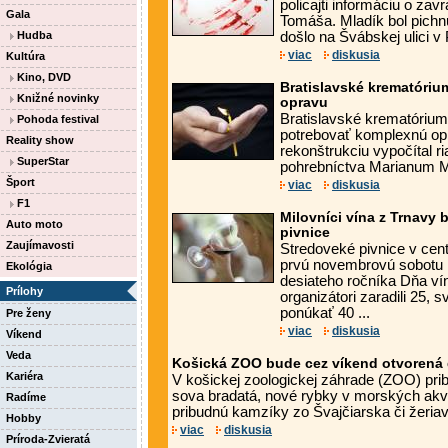
policajti informáciu o za
Gala
Tomáša. Mladík bol pichn
Hudba
došlo na Švábskej ulici v 
viac
diskusia
Kultúra
Kino, DVD
Bratislavské krematóriu
Knižné novinky
opravu
Bratislavské krematóriu
Pohoda festival
potrebovať komplexnú op
Reality show
rekonštrukciu vypočítal r
SuperStar
pohrebníctva Marianum Mi
Šport
viac
diskusia
F1
Milovníci vína z Trnavy 
Auto moto
pivnice
Zaujímavosti
Stredoveké pivnice v cent
prvú novembrovú sobotu 
Ekológia
desiateho ročníka Dňa ví
Prílohy
organizátori zaradili 25, 
ponúkať 40 ...
Pre ženy
viac
diskusia
Víkend
Veda
Košická ZOO bude cez víkend otvorená 
Kariéra
V košickej zoologickej záhrade (ZOO) prib
sova bradatá, nové rybky v morských akvá
Radíme
pribudnú kamzíky zo Švajčiarska či žeriav
Hobby
viac
diskusia
Príroda-Zvieratá