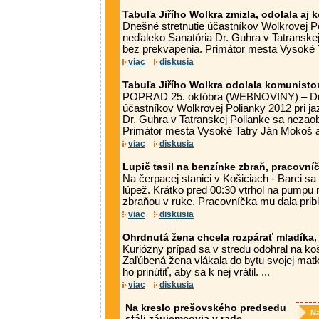
Tabuľa Jiřího Wolkra zmizla, odolala aj
Dnešné stretnutie účastníkov Wolkrovej Po
neďaleko Sanatória Dr. Guhra v Tatranske
bez prekvapenia. Primátor mesta Vysoké T
viac
diskusia
Tabuľa Jiřího Wolkra odolala komunistom
POPRAD 25. októbra (WEBNOVINY) – Dne
účastníkov Wolkrovej Polianky 2012 pri ja
Dr. Guhra v Tatranskej Polianke sa nezao
Primátor mesta Vysoké Tatry Ján Mokoš a 
viac
diskusia
Lupič tasil na benzínke zbraň, pracovní
Na čerpacej stanici v Košiciach - Barci sa
lúpež. Krátko pred 00:30 vtrhol na pump
zbraňou v ruke. Pracovníčka mu dala pribli
viac
diskusia
Ohrdnutá žena chcela rozpárať mladíka, 
Kuriózny prípad sa v stredu odohral na ko
Zaľúbená žena vlákala do bytu svojej ma
ho prinútiť, aby sa k nej vrátil. ...
viac
diskusia
Na kreslo prešovského predsedu
Na
stáli záujemcovia v rade