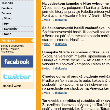
Technika
Na vedeckom jarmoku v Nitre vybuchne s
Výbuch sopky, potopenie Titaniku aj Džina
Počítače
jarmok, ktorý pripravuje Fakulta prírodnýc
Zábava
Konštantína Filozofa v Nitre. V Galérii Mly
Video
viac
diskusia
Hry
Spišskonovoveskí hasiči zachraňovali ho
Karikatúry
Spišskonovoveskí hasiči likvidovali požiar
Kohn
trištvrte na päť nám mestská polícia nahl
starom cintoríne. Hasiči ...
Pridajte sa
viac
diskusia
Ste na Facebooku?
Ste na Twitteri?
Pridajte sa.
Dunajská Streda kampaňou odkazuje van
Škoda na verejnom majetku spôsobená va
Dunajskej Strede ročne 15- až 20-tisíc eur
vandalizmu bojovať kampaňou Mám ťa rád,
viac
diskusia
Chodec odmenil prudké brzdenie vodiča
Prudko pri ňom zastavilo auto, šokovaný
poškodil mu kapotu, teraz čelí obvineniam. I
Mobilná verzia
na priechode pre chodcov na Prievozskej uli
viac
diskusia
Tatranská električka aj zubačka už znovu
Železničná doprava vo Vysokých Tatrách 
opäť v plnej prevádzke. Doprava na Tatrans