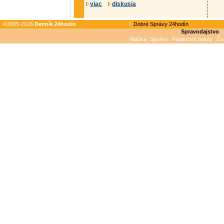
viac
diskusia
©2005-2026
Denník 24hodin
Dobré Správy 24hodín
Spravodajstvo
Mačka
Správy
Papierové palety
Čo 