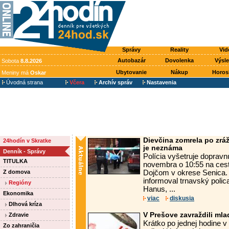
Správy
Reality
Vid
Autobazár
Dovolenka
Výsl
Sobota
8.8.2026
Ubytovanie
Nákup
Horos
Meniny má
Oskar
Úvodná strana
Včera
Archív správ
Nastavenia
Dievčina zomrela po zráž
24hodín v Skratke
je neznáma
Denník - Správy
Polícia vyšetruje dopravn
TITULKA
novembra o 10:55 na ces
Z domova
Dojčom v okrese Senica.
informoval trnavský polic
Regióny
Hanus, ...
Ekonomika
viac
diskusia
Dlhová kríza
V Prešove zavraždili ml
Zdravie
Krátko po jednej hodine v 
Zo zahraničia