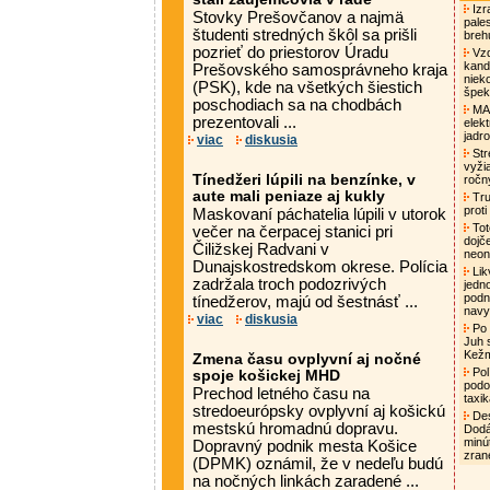
Izra
Stovky Prešovčanov a najmä
pale
študenti stredných škôl sa prišli
breh
pozrieť do priestorov Úradu
Vzd
kand
Prešovského samosprávneho kraja
niek
(PSK), kde na všetkých šiestich
špek
poschodiach sa na chodbách
MAA
prezentovali ...
elek
jadro
viac
diskusia
Str
vyži
Tínedžeri lúpili na benzínke, v
ročn
aute mali peniaze aj kukly
Tru
proti
Maskovaní páchatelia lúpili v utorok
Tot
večer na čerpacej stanici pri
dojč
Čiližskej Radvani v
neon
Dunajskostredskom okrese. Polícia
Lik
zadržala troch podozrivých
jedn
podni
tínedžerov, majú od šestnásť ...
nav
viac
diskusia
Po 
Juh 
Kež
Zmena času ovplyvní aj nočné
Pol
spoje košickej MHD
podo
Prechod letného času na
taxi
stredoeurópsky ovplyvní aj košickú
Des
mestskú hromadnú dopravu.
Dodá
minú
Dopravný podnik mesta Košice
zran
(DPMK) oznámil, že v nedeľu budú
na nočných linkách zaradené ...