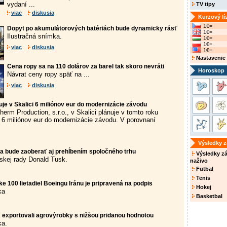
vydaní ...
TV tipy
viac
diskusia
Kurzový lí
1€=
Dopyt po akumulátorových batériách bude dynamicky rásť
1€=
Ilustračná snímka.
1€=
1€=
viac
diskusia
1€=
Nastavenie
Cena ropy sa na 110 dolárov za barel tak skoro nevráti
Horoskop
Návrat ceny ropy späť na ...
viac
diskusia
je v Skalici 6 miliónov eur do modernizácie závodu
erm Production, s.r.o., v Skalici plánuje v tomto roku
 6 miliónov eur do modernizácie závodu. V porovnaní
Výsledky 
a bude zaoberať aj prehĺbením spoločného trhu
Výsledky z
skej rady Donald Tusk.
naživo
Futbal
Tenis
 100 lietadiel Boeingu Iránu je pripravená na podpis
Hokej
ka
Basketbal
R exportovali agrovýrobky s nižšou pridanou hodnotou
ka.