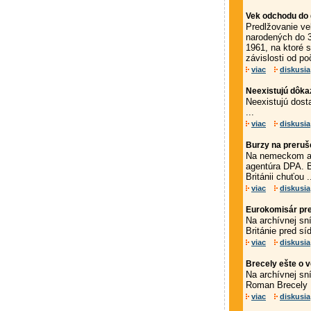
Vek odchodu do d
Predlžovanie v
narodených do 3
1961, na ktoré 
závislosti od poč
viac
diskusia
Neexistujú dôkaz
Neexistujú dost
...
viac
diskusia
Burzy na preruš
Na nemeckom akc
agentúra DPA. B
Británii chuťou .
viac
diskusia
Eurokomisár pre 
Na archívnej sn
Británie pred sí
viac
diskusia
Brecely ešte o v
Na archívnej sn
Roman Brecely
viac
diskusia