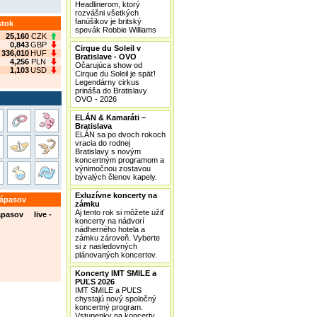
Headlinerom, ktorý
rozvášni všetkých
fanúšikov je britský
stok
spevák Robbie Williams
25,160
CZK
0,843
GBP
Cirque du Soleil v
336,010
HUF
Bratislave - OVO
4,256
PLN
Očarujúca show od
1,103
USD
Cirque du Soleil je späť!
Legendárny cirkus
prináša do Bratislavy
OVO - 2026
ELÁN & Kamaráti –
Bratislava
ELÁN sa po dvoch rokoch
vracia do rodnej
Bratislavy s novým
koncertným programom a
výnimočnou zostavou
bývalých členov kapely.
Exluzívne koncerty na
zápasov
zámku
Aj tento rok si môžete užiť
ápasov live -
koncerty na nádvorí
nádherného hotela a
zámku zároveň. Vyberte
si z nasledovných
plánovaných koncertov.
Koncerty IMT SMILE a
PUĽS 2026
IMT SMILE a PUĽS
chystajú nový spoločný
koncertný program.
Vstupenky na koncerty