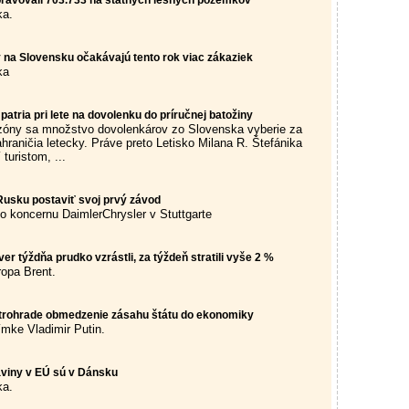
pravovali 703.733 ha štátnych lesných pozemkov
ka.
y na Slovensku očakávajú tento rok viac zákaziek
ka
patria pri lete na dovolenku do príručnej batožiny
zóny sa množstvo dovolenkárov zo Slovenska vyberie za
raničia letecky. Práve preto Letisko Milana R. Štefánika
 turistom, ...
Rusku postaviť svoj prvý závod
 koncernu DaimlerChrysler v Stuttgarte
er týždňa prudko vzrástli, za týždeň stratili vyše 2 %
 ropa Brent.
Petrohrade obmedzenie zásahu štátu do ekonomiky
ímke Vladimir Putin.
aviny v EÚ sú v Dánsku
ka.