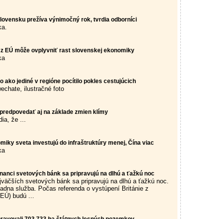
Slovensku prežíva výnimočný rok, tvrdia odborníci
ka.
 z EÚ môže ovplyvniť rast slovenskej ekonomiky
ka
o ako jediné v regióne pocítilo pokles cestujúcich
echate, ilustračné foto
redpovedať aj na základe zmien klímy
dia, že ...
iky sveta investujú do infraštruktúry menej, Čína viac
ka
anci svetových bánk sa pripravujú na dlhú a ťažkú noc
väčších svetových bánk sa pripravujú na dlhú a ťažkú noc.
adna služba. Počas referenda o vystúpení Británie z
EÚ) budú ...