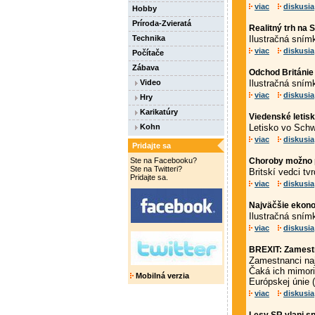
viac
diskusia
Hobby
Príroda-Zvieratá
Realitný trh na 
Technika
Ilustračná sním
viac
diskusia
Počítače
Zábava
Odchod Británie
Video
Ilustračná sním
viac
diskusia
Hry
Karikatúry
Viedenské letisk
Kohn
Letisko vo Schw
viac
diskusia
Pridajte sa
Ste na Facebooku?
Choroby možno p
Ste na Twitteri?
Britskí vedci tvr
Pridajte sa.
viac
diskusia
Najväčšie ekonom
Ilustračná sním
viac
diskusia
BREXIT: Zamestn
Zamestnanci naj
Čaká ich mimori
Mobilná verzia
Európskej únie (
viac
diskusia