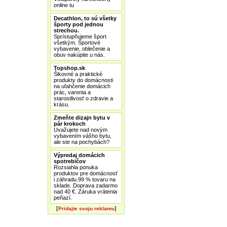
online tu
Decathlon, to sú všetky
športy pod jednou
strechou.
Sprístupňujeme šport
všetkým. Športové
vybavenie, oblečenie a
obuv nakúpite u nás.
Topshop.sk
Šikovné a praktické
produkty do domácnosti
na uľahčenie domácich
prác, varenia a
starostlivosť o zdravie a
krásu.
Zmeňte dizajn bytu v
pár krokoch
Uvažujete nad novým
vybavením vášho bytu,
ale ste na pochybách?
Výpredaj domácich
spotrebičov
Rozsiahla ponuka
produktov pre domácnosť
i záhradu.99 % tovaru na
sklade. Doprava zadarmo
nad 40 €. Záruka vrátenia
peňazí.
[
]
Pridajte svoju reklamu