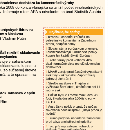
hradníctve dochádza ku koncentrácii výroby
ku 2009 do konca vlaňajška sa znížil počet vinohradníckych
. Informuje o tom APA s odvolaním sa úrad Statistik Austria.
 európskych lídrov na
Najčítanejšie správy
hov s Moskvou
Izraelskí osadníci zaútočili na
 Vladimir Putin
palestínsku komunitu na Západnom
brehu, podpálili domy
Slováci sú na európskom priemere,
Taliani zaostávajú. Online vstupenky
Šali rozšíriť skladovacie
kupuje len každý štvrtý Európan
hexylamínu
Trollie farmy pred voľbami. Ako
lánuje v šalianskom
dezinformačné siete testujú slovenskú
 skladovaciu kapacitu
demokraciu
u zo súčasnej úrovne
MAAE varuje pred častými výpadkami
m3, a to úpravami na
elektriny v ukrajinskej Záporožskej
...
jadrovej elektrárni
Streľba na škole v Thajsku si
vyžiadala šesť obetí, útočníkom bol 14-
ročný žiak
ok Talianska v apríli
Požiar bytu v Trnave evakuoval 38
l
ľudí, škoda dosiahla 100-tisíc eur –
, Rím
FOTO
Austrálsky politik priznal, že počas
rokovania odoslal správu „moja práca je
nudná“
Trump podpísal nariadenie zamerané
proti takzvanej pôrodnej turistike
Toto je 5 najčastejších otázok o
dojčení: Odpovedá primárka