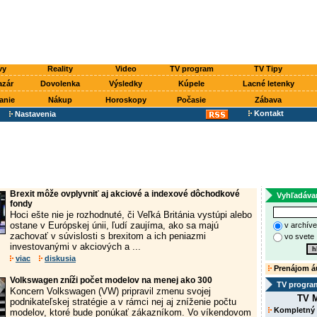
vy
Reality
Video
TV program
TV Tipy
azár
Dovolenka
Výsledky
Kúpele
Lacné letenky
anie
Nákup
Horoskopy
Počasie
Zábava
Kontakt
Nastavenia
Brexit môže ovplyvniť aj akciové a indexové dôchodkové
Vyhľadáva
fondy
Hoci ešte nie je rozhodnuté, či Veľká Británia vystúpi alebo
ostane v Európskej únii, ľudí zaujíma, ako sa majú
v archív
zachovať v súvislosti s brexitom a ich peniazmi
vo svete
investovanými v akciových a ...
viac
diskusia
Prenájom á
Volkswagen zníži počet modelov na menej ako 300
TV progra
Koncern Volkswagen (VW) pripravil zmenu svojej
TV M
podnikateľskej stratégie a v rámci nej aj zníženie počtu
Kompletný
modelov, ktoré bude ponúkať zákazníkom. Vo víkendovom