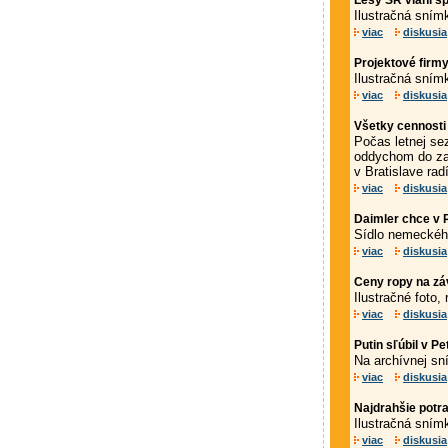
Lesy SR vlani s
Ilustračná sním
viac
diskusia
Projektové firm
Ilustračná sním
viac
diskusia
Všetky cennosti 
Počas letnej se
oddychom do zah
v Bratislave radí
viac
diskusia
Daimler chce v 
Sídlo nemeckého
viac
diskusia
Ceny ropy na záv
Ilustračné foto,
viac
diskusia
Putin sľúbil v 
Na archívnej sn
viac
diskusia
Najdrahšie potr
Ilustračná sním
viac
diskusia