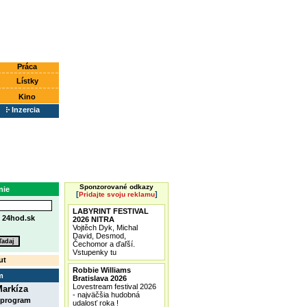
Práca
Lístky
Kino
Inzercia
Sponzorované odkazy
nie
[
]
Pridajte svoju reklamu
LABYRINT FESTIVAL
e
24hod.sk
2026 NITRA
Vojtěch Dyk, Michal
David, Desmod,
Čechomor a ďaľší.
Vstupenky tu
ut
Robbie Williams
m
Bratislava 2026
Lovestream festival 2026
arkíza
- najväčšia hudobná
 program
udalosť roka !