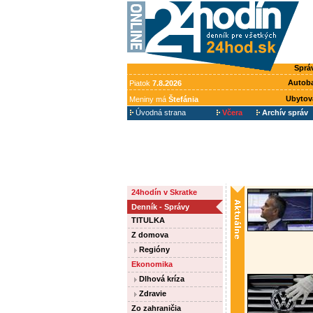
Sprá
Autob
Piatok
7.8.2026
Ubytov
Meniny má
Štefánia
Úvodná strana
Včera
Archív správ
24hodín v Skratke
Denník - Správy
TITULKA
Z domova
Regióny
Ekonomika
Dlhová kríza
Zdravie
Zo zahraničia