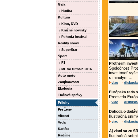
Gala
Hudba
Kultúra
Kino, DVD
Knižné novinky
Pohoda festival
Reality show
SuperStar
Šport
F1
Protherm investu
Spoločnosť Proth
ME vo futbale 2016
investovať vyše
Auto moto
s minulým ...
Zaujímavosti
viac
diskusia
Ekológia
Európska rada s
Tlačové správy
Predseda Európ
viac
diskusia
Prílohy
Pre ženy
Dohoda o dodávke
Víkend
Ilustračná sním
viac
diskusia
Veda
Kariéra
Aj vlani sa zo S
Radíme
Ilustračná sním