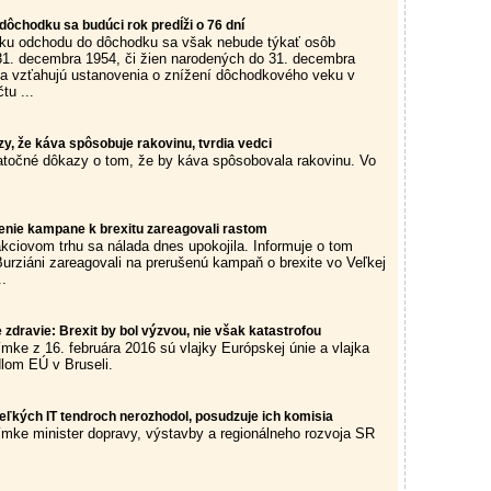
ôchodku sa budúci rok predĺži o 76 dní
eku odchodu do dôchodku sa však nebude týkať osôb
1. decembra 1954, či žien narodených do 31. decembra
sa vzťahujú ustanovenia o znížení dôchodkového veku v
tu ...
y, že káva spôsobuje rakovinu, tvrdia vedci
atočné dôkazy o tom, že by káva spôsobovala rakovinu. Vo
enie kampane k brexitu zareagovali rastom
iovom trhu sa nálada dnes upokojila. Informuje o tom
urziáni zareagovali na prerušenú kampaň o brexite vo Veľkej
..
zdravie: Brexit by bol výzvou, nie však katastrofou
ímke z 16. februára 2016 sú vlajky Európskej únie a vlajka
dlom EÚ v Bruseli.
eľkých IT tendroch nerozhodol, posudzuje ich komisia
ímke minister dopravy, výstavby a regionálneho rozvoja SR