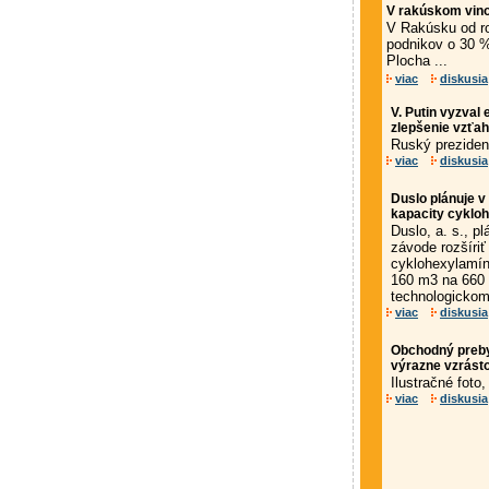
V rakúskom vino
V Rakúsku od ro
podnikov o 30 %
Plocha ...
viac
diskusia
V. Putin vyzval
zlepšenie vzťa
Ruský prezident
viac
diskusia
Duslo plánuje v 
kapacity cyklo
Duslo, a. s., p
závode rozšíriť
cyklohexylamín
160 m3 na 660 
technologickom 
viac
diskusia
Obchodný prebyt
výrazne vzrásto
Ilustračné foto
viac
diskusia