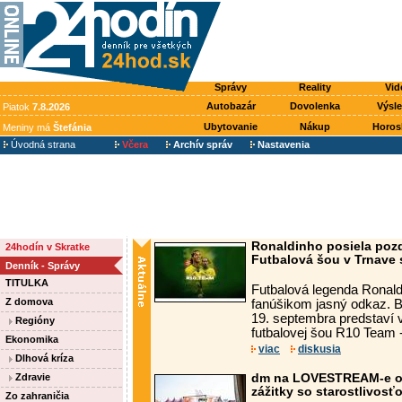
Správy
Reality
Vid
Autobazár
Dovolenka
Výsl
Piatok
7.8.2026
Ubytovanie
Nákup
Horos
Meniny má
Štefánia
Úvodná strana
Včera
Archív správ
Nastavenia
Ronaldinho posiela poz
24hodín v Skratke
Futbalová šou v Trnave s
Denník - Správy
TITULKA
Futbalová legenda Ronal
Z domova
fanúšikom jasný odkaz. Br
19. septembra predstaví v
Regióny
futbalovej šou R10 Team -
Ekonomika
viac
diskusia
Dlhová kríza
Zdravie
dm na LOVESTREAM-e opä
zážitky so starostlivosť
Zo zahraničia