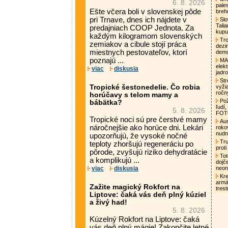
6. 8. 2026
pale
Ešte včera boli v slovenskej pôde
breh
pri Trnave, dnes ich nájdete v
Slo
Tali
predajniach COOP Jednota. Za
kupu
každým kilogramom slovenských
Tro
zemiakov a cibule stojí práca
dezi
miestnych pestovateľov, ktorí
demo
poznajú ...
MAA
elek
viac
diskusia
jadro
Str
Tropické šestonedelie. Čo robia
vyži
ročn
horúčavy s telom mamy a
Pož
bábätka?
ľudí,
5. 8. 2026
FO
Tropické noci sú pre čerstvé mamy
Aust
náročnejšie ako horúce dni. Lekári
roko
nud
upozorňujú, že vysoké nočné
Tru
teploty zhoršujú regeneráciu po
proti
pôrode, zvyšujú riziko dehydratácie
Tot
a komplikujú ...
dojč
viac
diskusia
neon
Kre
armá
Zažite magický Rokfort na
tres
Liptove: čaká vás deň plný kúziel
a živý had!
5. 8. 2026
Kúzelný Rokfort na Liptove: čaká
vás deň plný mágie! Zakončite letné