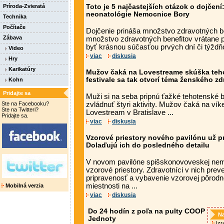
Príroda-Zvieratá
Toto je 5 najčastejších otázok o dojčen
neonatológie Nemocnice Bory
Technika
Počítače
Dojčenie prináša množstvo zdravotných be
Zábava
množstvo zdravotných benefitov vrátane p
byť krásnou súčasťou prvých dní či týždňo
Video
viac
diskusia
Hry
Karikatúry
Mužov čaká na Lovestreame skúška teh
festivale sa tak otvorí téma ženského zd
Kohn
Pridajte sa
Muži si na seba pripnú ťažké tehotenské 
Ste na Facebooku?
zvládnuť štyri aktivity. Mužov čaká na ví
Ste na Twitteri?
Lovestream v Bratislave ...
Pridajte sa.
viac
diskusia
Vzorové priestory nového pavilónu už pr
Dolaďujú ich do posledného detailu
V novom pavilóne spišskonovoveskej nemo
vzorové priestory. Zdravotníci v nich prev
pripravenosť a vybavenie vzorovej pôrodne
miestnosti na ...
Mobilná verzia
viac
diskusia
Do 24 hodín z poľa na pulty COOP
Na
Jednoty
Izra