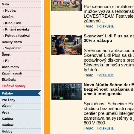
Gala
Po ocenenom simulátore 
Hudba
mužov výzva s tehotens
LOVESTREAM Festivale 
Kultúra
zábavnú ...
Kino, DVD
viac
diskusia
Knižné novinky
Pohoda festival
Skenovať Lidl Plus sa op
30% z nákupu
Reality show
SuperStar
S vernostnou aplikáciou uš
Šport
Skenovať Lidl Plus sa sku
potravinový diskont s pr
F1
Slovensku prináša svoji
Auto moto
týždeň ...
Zaujímavosti
viac
diskusia
Ekológia
Nová štúdia Schneider E
Tlačové správy
bezpečnosť napájania dá
Prílohy
umelú inteligenciu
Pre ženy
Spoločnosť Schneider Elec
Víkend
štúdiu o bezpečnosti nap
Veda
centier pre umelú intelig
zameriava na systémy s
Kariéra
800 V (800 ...
Radíme
viac
diskusia
Hobby