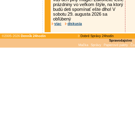
prázdniny vo veľkom štýle, na ktorý
budú deti spomínať ešte dlho! V
sobotu 29. augusta 2026 sa
obľúbený
viac
diskusia
©2005-2026
Denník 24hodin
Dobré Správy 24hodín
Spravodajstvo
Mačka
Správy
Papierové palety
Čo 