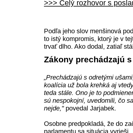
>>> Celý rozhovor s pos
Podľa jeho slov menšinová pod
to istý kompromis, ktorý je v te
trvať dlho. Ako dodal, zatiaľ s
Zákony prechádzajú s
„Prechádzajú s odretými ušami,
koalícia už bola krehká aj vted
teda stále. Ono je to podmienen
sú nespokojní, uvedomili, čo sa
nejde,"
povedal Jarjabek.
Osobne predpokladá, že do zač
parlamentu sa situácia vyrieši.