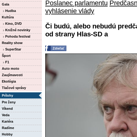
Poslanec parlamentu
Predčasn
Gala
vyhlásenie vlády
Hudba
Kultúra
Kino, DVD
Či budú, alebo nebudú predčas
Knižné novinky
od strany Hlas-SD a
Pohoda festival
Reality show
Zdieľať
SuperStar
Šport
F1
Auto moto
Zaujímavosti
Ekológia
Tlačové správy
Prílohy
Pre ženy
Víkend
Veda
Kariéra
Radíme
Hobby