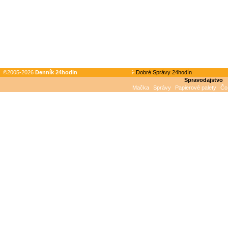
©2005-2026
Denník 24hodin
Dobré Správy 24hodín
Spravodajstvo
Mačka
Správy
Papierové palety
Čo 