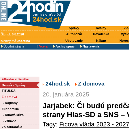
Správy
Reality
Vid
Autobazár
Dovolenka
Výsl
Štvrtok
6.8.2026
Ubytovanie
Nákup
Horos
Meniny má
Jozefína
Úvodná strana
Včera
Archív správ
Nastavenia
24hodín v Skratke
24hod.sk
Z domova
Denník - Správy
TITULKA
20. januára 2025
Z domova
Regióny
Jarjabek: Či budú predča
Ekonomika
strany Hlas-SD a SNS –
Dlhová kríza
Zdravie
Tagy:
Ficova vláda 2023 - 202
Zo zahraničia