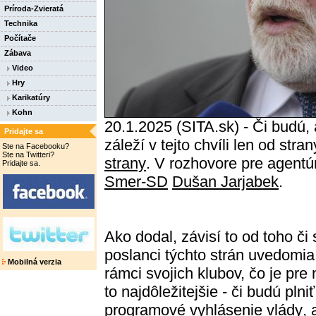
Príroda-Zvieratá
Technika
Počítače
Zábava
Video
Hry
Karikatúry
Kohn
20.1.2025 (SITA.sk) - Či budú
Pridajte sa
záleží v tejto chvíli len od stra
Ste na Facebooku?
Ste na Twitteri?
strany
. V rozhovore pre agentú
Pridajte sa.
Smer-SD
Dušan Jarjabek
.
Ako dodal, závisí to od toho či 
poslanci týchto strán uvedomia
Mobilná verzia
rámci svojich klubov, čo je pre 
to najdôležitejšie - či budú plniť
programové vyhlásenie vlády
, 