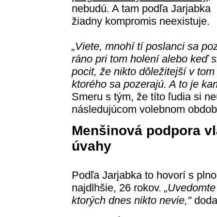
nebudú. A tam podľa Jarjabka
žiadny kompromis neexistuje.
„Viete, mnohí tí poslanci sa po
ráno pri tom holení alebo keď s
pocit, že nikto dôležitejší v to
ktorého sa pozerajú. A to je k
Smeru s tým, že títo ľudia si n
následujúcom volebnom obdo
Menšinová podpora vl
úvahy
Podľa Jarjabka to hovorí s pln
najdlhšie, 26 rokov.
„Uvedomte s
ktorých dnes nikto nevie,"
dodal