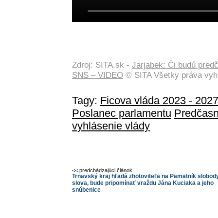
Zdroj: SITA.sk -
Jarjabek: Či budú pred
SNS – VIDEO
© SITA Všetky práva vyh
Tagy:
Ficova vláda 2023 - 202
Poslanec parlamentu
Predčasn
vyhlásenie vlády
<< predchádzajúci článok
Trnavský kraj hľadá zhotoviteľa na Pamätník slobod
slova, bude pripomínať vraždu Jána Kuciaka a jeho
snúbenice