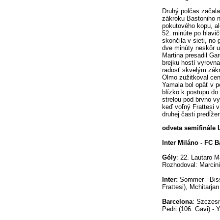
Druhý polčas začal
zákroku Bastoniho n
pokutového kopu, al
52. minúte po hlavič
skončila v sieti, no
dve minúty neskôr u
Martina presadil Ga
brejku hostí vyrovna
radosť skvelým zák
Olmo zužitkoval cent
Yamala bol opäť v 
blízko k postupu do
strelou pod brvno vy
keď voľný Frattesi 
druhej časti predĺže
odveta semifinále 
Inter Miláno - FC B
Góly
: 22. Lautaro M
Rozhodoval: Marcinia
Inter:
Sommer - Bisse
Frattesi), Mchitarja
Barcelona
: Szczesn
Pedri (106. Gavi) -