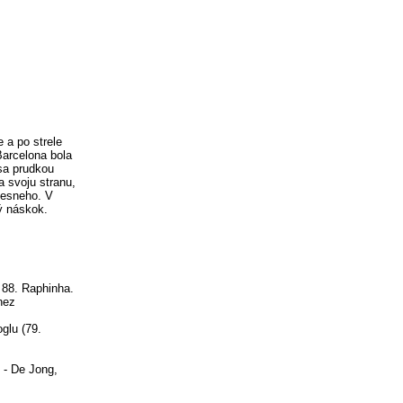
 a po strele
arcelona bola
esa prudkou
a svoju stranu,
zesneho. V
ný náskok.
, 88. Raphinha.
nez
glu (79.
n - De Jong,