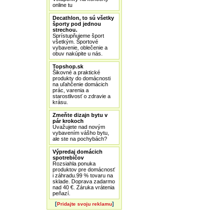
online tu
Decathlon, to sú všetky
športy pod jednou
strechou.
Sprístupňujeme šport
všetkým. Športové
vybavenie, oblečenie a
obuv nakúpite u nás.
Topshop.sk
Šikovné a praktické
produkty do domácnosti
na uľahčenie domácich
prác, varenia a
starostlivosť o zdravie a
krásu.
Zmeňte dizajn bytu v
pár krokoch
Uvažujete nad novým
vybavením vášho bytu,
ale ste na pochybách?
Výpredaj domácich
spotrebičov
Rozsiahla ponuka
produktov pre domácnosť
i záhradu.99 % tovaru na
sklade. Doprava zadarmo
nad 40 €. Záruka vrátenia
peňazí.
[
]
Pridajte svoju reklamu