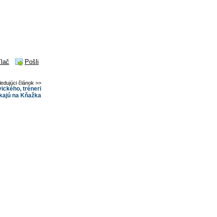
Tlač
Pošli
ledujúci článok >>
ckého, tréneri
kajú na Kňažka