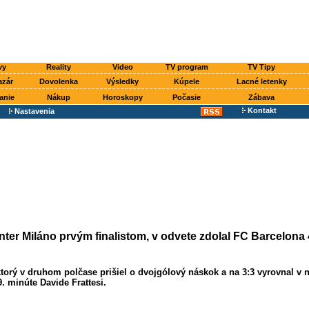
vy
Reality
Video
TV program
TV Tipy
azár
Dovolenka
Výsledky
Kúpele
Lacné letenky
anie
Nákup
Horoskopy
Počasie
Zábava
Kontakt
Nastavenia
Inter Miláno prvým finalistom, v odvete zdolal FC Barcelona 
ktorý v druhom polčase prišiel o dvojgólový náskok a na 3:3 vyrovnal v
. minúte Davide Frattesi.