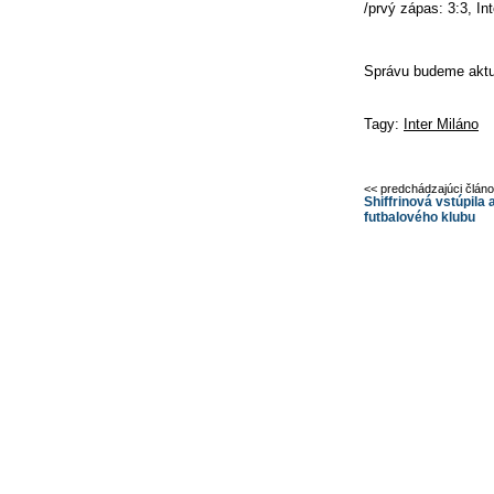
/prvý zápas: 3:3, Int
Správu budeme aktu
Tagy:
Inter Miláno
<< predchádzajúci člán
Shiffrinová vstúpila
futbalového klubu