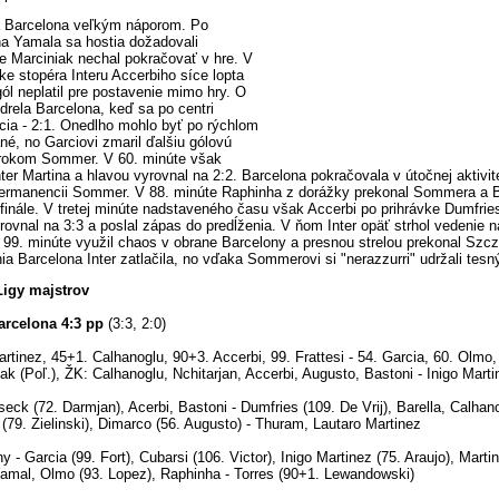
a Barcelona veľkým náporom. Po
a Yamala sa hostia dožadovali
e Marciniak nechal pokračovať v hre. V
ke stopéra Interu Accerbiho síce lopta
 gól neplatil pre postavenie mimo hry. O
drela Barcelona, keď sa po centri
rcia - 2:1. Onedlho mohlo byť po rýchlom
né, no Garciovi zmaril ďalšiu gólovú
rokom Sommer. V 60. minúte však
er Martina a hlavou vyrovnal na 2:2. Barcelona pokračovala v útočnej aktivite
permanencii Sommer. V 88. minúte Raphinha z dorážky prekonal Sommera a B
 finále. V tretej minúte nadstaveného času však Accerbi po prihrávke Dumfri
rovnal na 3:3 a poslal zápas do predĺženia. V ňom Inter opäť strhol vedenie n
v 99. minúte využil chaos v obrane Barcelony a presnou strelou prekonal Szc
nia Barcelona Inter zatlačila, no vďaka Sommerovi si "nerazzurri" udržali tes
Ligy majstrov
arcelona 4:3 pp
(3:3, 2:0)
artinez, 45+1. Calhanoglu, 90+3. Accerbi, 99. Frattesi - 54. Garcia, 60. Olmo
k (Poľ.), ŽK: Calhanoglu, Nchitarjan, Accerbi, Augusto, Bastoni - Inigo Marti
ck (72. Darmjan), Acerbi, Bastoni - Dumfries (109. De Vrij), Barella, Calhano
n (79. Zielinski), Dimarco (56. Augusto) - Thuram, Lautaro Martinez
y - Garcia (99. Fort), Cubarsi (106. Victor), Inigo Martinez (75. Araujo), Marti
 Yamal, Olmo (93. Lopez), Raphinha - Torres (90+1. Lewandowski)