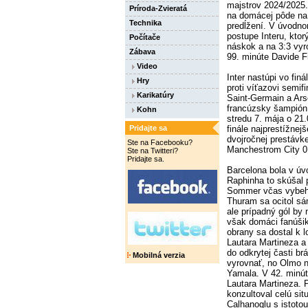
majstrov 2024/2025. 
Príroda-Zvieratá
na domácej pôde na
Technika
predĺžení. V úvodno
postupe Interu, ktor
Počítače
náskok a na 3:3 vyr
Zábava
99. minúte Davide Fr
Video
Inter nastúpi vo fin
Hry
proti víťazovi semif
Karikatúry
Saint-Germain a Ars
francúzsky šampión 
Kohn
stredu 7. mája o 21.
finále najprestížnej
Pridajte sa
dvojročnej prestávke,
Ste na Facebooku?
Manchestrom City 0
Ste na Twitteri?
Pridajte sa.
Barcelona bola v úv
Raphinha to skúšal p
Sommer včas vybehol
Thuram sa ocitol s
ale prípadný gól by n
však domáci fanúšik
obrany sa dostal k l
Lautara Martineza a 
do odkrytej časti br
Mobilná verzia
vyrovnať, no Olmo ne
Yamala. V 42. minút
Lautara Martineza. 
konzultoval celú sit
Calhanoglu s istotou