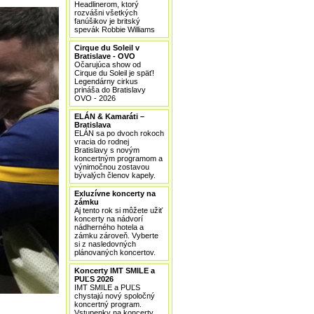
Headlinerom, ktorý
rozvášni všetkých
fanúšikov je britský
spevák Robbie Williams
Cirque du Soleil v
Bratislave - OVO
Očarujúca show od
Cirque du Soleil je späť!
Legendárny cirkus
prináša do Bratislavy
OVO - 2026
ELÁN & Kamaráti –
Bratislava
ELÁN sa po dvoch rokoch
vracia do rodnej
Bratislavy s novým
koncertným programom a
výnimočnou zostavou
bývalých členov kapely.
Exluzívne koncerty na
zámku
Aj tento rok si môžete užiť
koncerty na nádvorí
nádherného hotela a
zámku zároveň. Vyberte
si z nasledovných
plánovaných koncertov.
Koncerty IMT SMILE a
PUĽS 2026
IMT SMILE a PUĽS
chystajú nový spoločný
koncertný program.
Vstupenky na koncerty