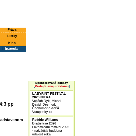
Práca
Lístky
Kino
Inzercia
Sponzorované odkazy
[
]
Pridajte svoju reklamu
LABYRINT FESTIVAL
2026 NITRA
Vojtěch Dyk, Michal
4:3 pp
David, Desmod,
Čechomor a ďaľší.
Vstupenky tu
 nadstavenom
Robbie Williams
Bratislava 2026
Lovestream festival 2026
- najväčšia hudobná
udalosť roka !