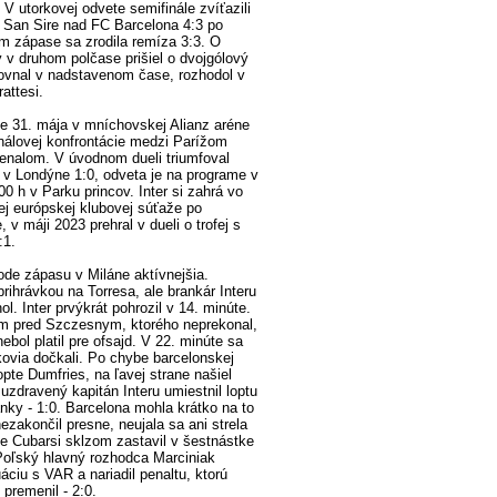
V utorkovej odvete semifinále zvíťazili
 San Sire nad FC Barcelona 4:3 po
m zápase sa zrodila remíza 3:3. O
ý v druhom polčase prišiel o dvojgólový
ovnal v nadstavenom čase, rozhodol v
attesi.
ále 31. mája v mníchovskej Alianz aréne
inálovej konfrontácie medzi Parížom
enalom. V úvodnom dueli triumfoval
v Londýne 1:0, odveta je na programe v
00 h v Parku princov. Inter si zahrá vo
šej európskej klubovej súťaže po
 v máji 2023 prehral v dueli o trofej s
:1.
ode zápasu v Miláne aktívnejšia.
rihrávkou na Torresa, ale brankár Interu
. Inter prvýkrát pohrozil v 14. minúte.
ám pred Szczesnym, ktorého neprekonal,
ebol platil pre ofsajd. V 22. minúte sa
ovia dočkali. Po chybe barcelonskej
opte Dumfries, na ľavej strane našiel
uzdravený kapitán Interu umiestnil loptu
ánky - 1:0. Barcelona mohla krátko na to
zakončil presne, neujala sa ani strela
e Cubarsi sklzom zastavil v šestnástke
Poľský hlavný rozhodca Marciniak
uáciu s VAR a nariadil penaltu, ktorú
 premenil - 2:0.