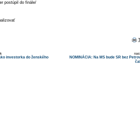
er postúpil do finále/
alizovať
ok
nas
 ako investorka do ženského
NOMINÁCIA: Na MS bude SR bez Petrovi
ča