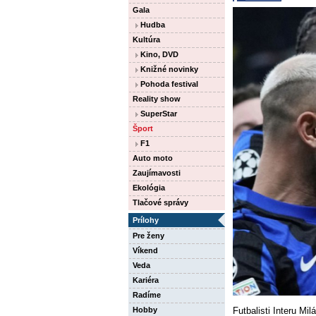
Gala
Hudba
Kultúra
Kino, DVD
Knižné novinky
Pohoda festival
Reality show
SuperStar
Šport
F1
Auto moto
Zaujímavosti
Ekológia
Tlačové správy
Prílohy
Pre ženy
Víkend
Veda
Kariéra
Radíme
Futbalisti Interu Mil
Hobby