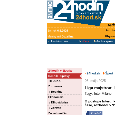
Sprá
Autob
Štvrtok
6.8.2026
Ubytov
Meniny má
Jozefína
Úvodná strana
Včera
Archív správ
24hodín v Skratke
24hod.sk
Šport
Denník - Správy
06. mája 2025
TITULKA
Z domova
Liga majstrov: 
Regióny
Tagy:
Inter Miláno
Ekonomika
O postupe Interu, 
Dlhová kríza
čase, rozhodol v 99
Zdravie
Zo zahraničia
Zdieľať