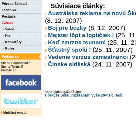
Príroda-Zvieratá
Súvisiace články:
Technika
Austrálska reklama na novú Š
Počítače
(8. 12. 2007)
Zábava
Boj pre bozky
(8. 12. 2007)
Video
Majster lôpt a loptičiek !
(25. 11
Hry
Keď zmrzne tsunami
(25. 11. 2
Karikatúry
Šťastný spolu !
(25. 11. 2007)
Kohn
Vedenie verzus zamestnanci
(2
Pridajte sa
Čínske sídliská
(24. 11. 2007)
Ste na Facebooku?
Ste na Twitteri?
Pridajte sa.
<< predchádzajúci článok
Horkýže Slíže „rozšľahali“ vyše 20-tisíc ľudí!
Mobilná verzia