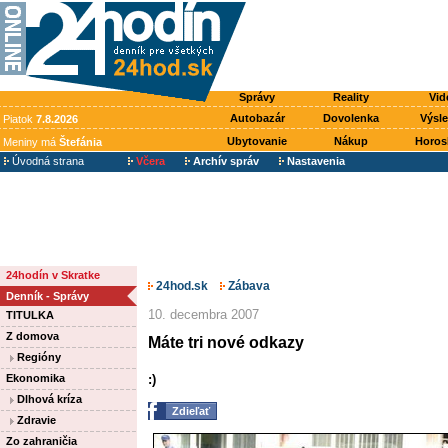
Správy
Reality
Vid
Autobazár
Dovolenka
Výsl
Piatok
7.8.2026
Ubytovanie
Nákup
Horos
Meniny má
Štefánia
Úvodná strana
Včera
Archív správ
Nastavenia
24hodín v Skratke
24hod.sk
Zábava
Denník - Správy
10. decembra 2007
TITULKA
Z domova
Máte tri nové odkazy
Regióny
Ekonomika
:)
Dlhová kríza
Zdieľať
Zdravie
Zo zahraničia