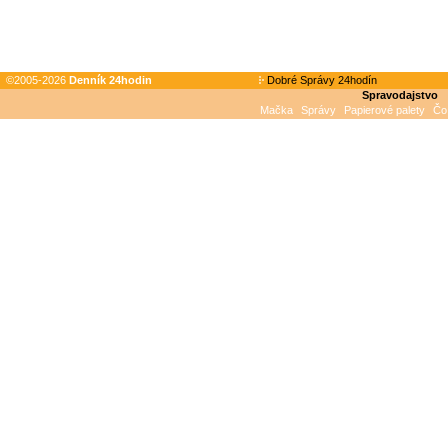
©2005-2026
Denník 24hodin
Dobré Správy 24hodín
Spravodajstvo
Mačka
Správy
Papierové palety
Čo 