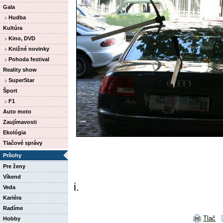
Gala
Hudba
Kultúra
Kino, DVD
Knižné novinky
Pohoda festival
Reality show
SuperStar
Šport
F1
Auto moto
Zaujímavosti
Ekológia
Tlačové správy
Prílohy
Pre ženy
Víkend
i.
Veda
Kariéra
Radíme
Tlač
Hobby