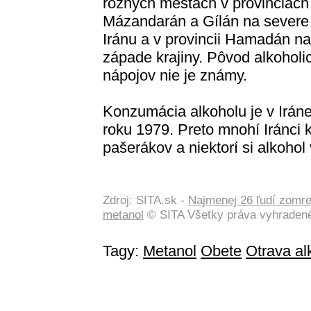
rôznych mestách v provinciách
Mázandarán a Gílán na severe
Iránu a v provincii Hamadán na
západe krajiny. Pôvod alkoholi
nápojov nie je známy.
Konzumácia alkoholu je v Iráne
roku 1979. Preto mnohí Iránci 
pašerákov a niektorí si alkohol
Zdroj: SITA.sk -
Najmenej 26 ľudí zomre
metanol
© SITA Všetky práva vyhraden
Tagy:
Metanol
Obete
Otrava a