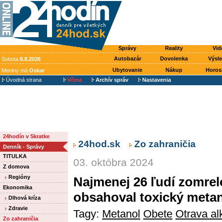
Správy
Reality
Vid
Autobazár
Dovolenka
Výsl
Sobota
8.8.2026
Ubytovanie
Nákup
Horos
Meniny má
Oskar
Úvodná strana
Včera
Archív správ
Nastavenia
24hodín v Skratke
24hod.sk
Zo zahraničia
Denník - Správy
TITULKA
03. októbra 2024
Z domova
Regióny
Najmenej 26 ľudí zomrel
Ekonomika
obsahoval toxický meta
Dlhová kríza
Zdravie
Tagy:
Metanol
Obete
Otrava a
Zo zahraničia