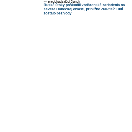
<< predchádzajúci článok
Ruské útoky poškodili vodárenské zariadenia na
severe Doneckej oblasti, približne 260-tisíc ľudí
zostalo bez vody