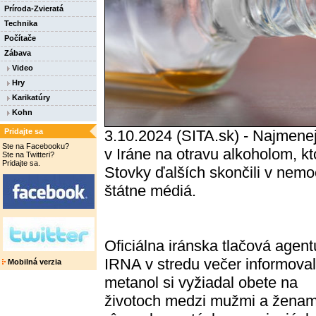
Príroda-Zvieratá
Technika
Počítače
Zábava
Video
Hry
Karikatúry
Kohn
Pridajte sa
3.10.2024 (SITA.sk) - Najmenej
Ste na Facebooku?
v Iráne na otravu alkoholom, k
Ste na Twitteri?
Pridajte sa.
Stovky ďalších skončili v nemoc
štátne médiá.
Oficiálna iránska tlačová agent
IRNA v stredu večer informoval
Mobilná verzia
metanol si vyžiadal obete na
životoch medzi mužmi a ženam