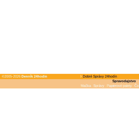
©2005-2026
Denník 24hodin
Dobré Správy 24hodín
Spravodajstvo
Mačka
Správy
Papierové palety
Čo 