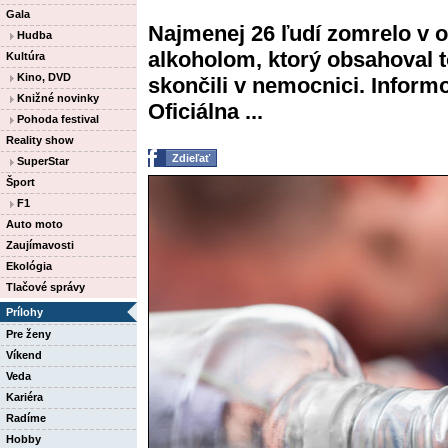
Gala
Najmenej 26 ľudí zomrelo v o
Hudba
alkoholom, ktorý obsahoval t
Kultúra
Kino, DVD
skončili v nemocnici. Informo
Knižné novinky
Oficiálna ...
Pohoda festival
Reality show
Zdieľať
SuperStar
Šport
F1
Auto moto
Zaujímavosti
Ekológia
Tlačové správy
Prílohy
Pre ženy
Víkend
Veda
Kariéra
Radíme
Hobby